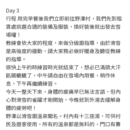
Day 3
行程 用完早餐後我們立即前往野澤村，我們先到租
賃處挑選合適的裝備及服裝，換好裝後就出發去雪
場囉！
教練會依大家的程度，來做分級跟指導，由於滑雪
是高強度的運動，請大家務必做好暖身及聽從教練
的指導。
很快上午的時練習時光就結束了，想必已滿頭大汗
飢腸轆轆了，中午請自由在雪場內用餐，稍作休
息，下午再繼續練習。
今天一整天下來，身體的痠痛早已無法言語，但內
心對滑雪的雀躍才剛開始，今晚就到外湯去緩解身
體的疲勞吧！
野澤以滑雪跟溫泉聞名。村內有十三座湯，可供村
民及遊客使用，所有的溫泉都是無料的，門口有賽