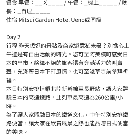
餐食 早餐：__Ｘ____ / 午餐：_機上_____ / 晚
餐：_自理_____
住宿 Mitsui Garden Hotel Ueno或同級
Day 2
行程 昨天想逛的景點及商家還意猶未盡？別擔心上
午還是有自由活動的時光。您可至阿美橫町感受日
本的早市，絡繹不絕的旅客還有充滿活力的叫賣
聲，充滿著日本下町風情。也可至淺草寺前參拜祈
福。
本日特別安排搭乘北陸新幹線至長野站，讓大家體
驗日本的高速鐵路，此列車最高速為260公里/小
時。
為了讓大家體驗日本的鐵道文化，中午特別安排鐵
路便當，讓大家在欣賞風景之餘也能品嚐日式便當
的美味。