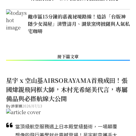
離市區15分鐘的嘉義祕境路線！造訪「台版神
隱少女湯屋」清豐濤月、湖景窯烤披薩與人氣私
宅咖啡
接下篇文章
星宇 x 空山基AIRSORAYAMA首飛成田！張
國煒親飛同框大師，木村光希絕美代言，專屬
備品與必搭航線大公開
By
許家禎
2026/07/13
當頂級航空服務遇上日本殿堂級藝術，一場顛覆
想像的飛行美學就此震撼登場！星宇航空攜手大