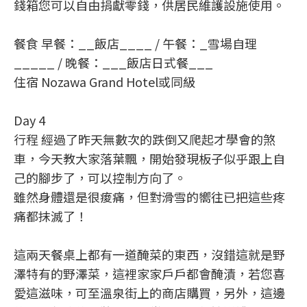
錢箱您可以自由捐獻零錢，供居民維護設施使用。
餐食 早餐：__飯店____ / 午餐：_雪場自理
_____ / 晚餐：___飯店日式餐___
住宿 Nozawa Grand Hotel或同級
Day 4
行程 經過了昨天無數次的跌倒又爬起才學會的煞
車，今天教大家落葉飄，開始發現板子似乎跟上自
己的腳步了，可以控制方向了。
雖然身體還是很痠痛，但對滑雪的嚮往已把這些疼
痛都抹滅了！
這兩天餐桌上都有一道醃菜的東西，沒錯這就是野
澤特有的野澤菜，這裡家家戶戶都會醃漬，若您喜
愛這滋味，可至溫泉街上的商店購買，另外，這邊