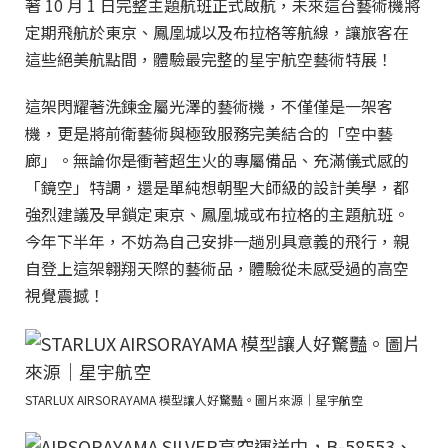
著 10 月 1 日完整主題航班正式啟航，未來這台藝術機將
定期飛航於東京、鳳凰城以及布拉格等航線，讓旅客在
這些絕美航點間，體驗最完整的星宇航空藝術特展！
這架閃耀著洗鍊金屬光澤的藝術機，不僅僅是一架客
機，更是將前衛藝術與極致服務完美結合的「空中藝
廊」。無論你是衝著超生火的專屬備品、充滿儀式感的
「鏡空」特調，還是單純想朝聖大師級的設計美學，都
強烈建議及早鎖定東京、鳳凰城或布拉格的主題航班。
今年下半年，不妨為自己安排一趟別具意義的飛行，親
自登上這架翱翔天際的藝術品，體驗從未感受過的高空
視覺震撼！
STARLUX AIRSORAYAMA 模型讓人好驚豔。圖片來源｜星宇航空