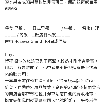
的水果製成的果醬也是非常可口，無論送禮或自用
都很棒。
餐食 早餐：__日式早餐____ / 午餐：__雪場自理
____ / 晚餐：_飯店日式餐_____
住宿 Nozawa Grand Hotel或同級
Day 5
行程 很快的旅途已到了尾聲，雖然才剛學會滑雪，
卻馬上就要離開了，心中滿是不捨但這就是下次再
來的動力啊！
一早專車前往輕井澤outlet，從高級品牌到時尚、
雜貨、運動戶外用品等等，高達約240間多樣而豐富
的商店全都齊聚在輕井澤車站南口側的寬敞地帶。
採買完後我們就要跟雪國大地說掰掰了，午後前往