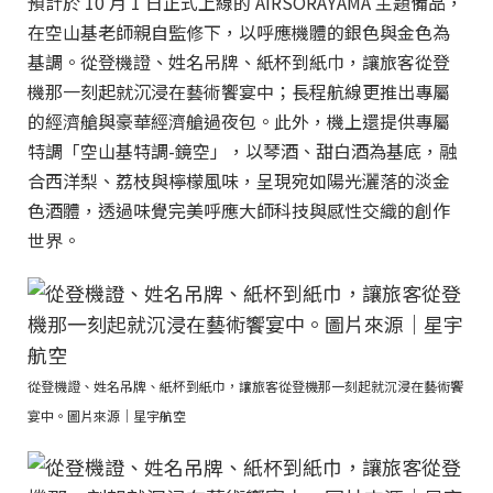
預計於 10 月 1 日正式上線的 AIRSORAYAMA 主題備品，
在空山基老師親自監修下，以呼應機體的銀色與金色為
基調。從登機證、姓名吊牌、紙杯到紙巾，讓旅客從登
機那一刻起就沉浸在藝術饗宴中；長程航線更推出專屬
的經濟艙與豪華經濟艙過夜包。此外，機上還提供專屬
特調「空山基特調-鏡空」，以琴酒、甜白酒為基底，融
合西洋梨、荔枝與檸檬風味，呈現宛如陽光灑落的淡金
色酒體，透過味覺完美呼應大師科技與感性交織的創作
世界。
從登機證、姓名吊牌、紙杯到紙巾，讓旅客從登機那一刻起就沉浸在藝術饗
宴中。圖片來源｜星宇航空