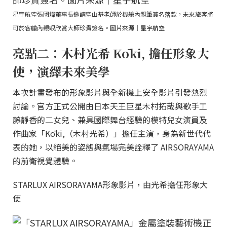
星宇航空張國煒董事長邀請空山基老師於機艙內親筆簽名落款，未來旅客將
可於客艙內親眼欣賞大師珍貴簽名。圖片來源｜星宇航空
亮點二：木村光希 Kōki, 擔任形象大
使，演繹未來美學
本次計畫發布的形象影片與全新機上安全影片引發熱烈
討論。官方正式公開由日本天王巨星木村拓哉與歌手工
藤靜香的二女兒、兼具國際舞台經驗的模特兒女演員及
作曲家「Kōki,（木村光希）」擔任主演，身為新世代代
表的她，以絕美的姿態與氣場完美詮釋了 AIRSORAYAMA
的前衛視覺體驗。
STARLUX AIRSORAYAMA形象影片，由光希擔任形象大
使