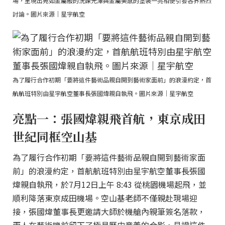
場，呈現出宛如金屬般的洗鍊光澤與金屬美感的塗裝一亮相便引發各界熱烈
討論。圖片來源｜星宇航空
為了履行合作初期「要將這件藝術品親自開到藝術家面前」的浪漫約定，首
航航班特別由星宇航空董事長張國煒親自執飛。圖片來源｜星宇航空
亮點一：張國煒親飛首航，東京成田
世紀同框空山基
為了履行合作初期「要將這件藝術品親自開到藝術家面
前」的浪漫約定，首航航班特別由星宇航空董事長張國
煒親自執飛，於7月12日上午 8:43 從桃園機場起飛，並
順利降落東京成田機場。空山基老師不僅親赴現場迎
接，張國煒董事長更邀請大師於機艙內親筆簽名落款，