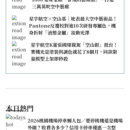
三萬英呎空中藝廊
星宇航空×空山基｜地表最大空中藝術品！
Pantone反覆校對逾10次研發專屬色，機
身折射「液態金屬」流動光澤
星宇航空K董張國煒親駕「空山銀」抵台！
實機光是塗裝與調色就花了8個月，同款限
量模型上架即秒殺
本日熱門
2026桃園機場停車懶人包／要停桃機還是機場
外圍？收費各多少？信用卡停車優惠一次整