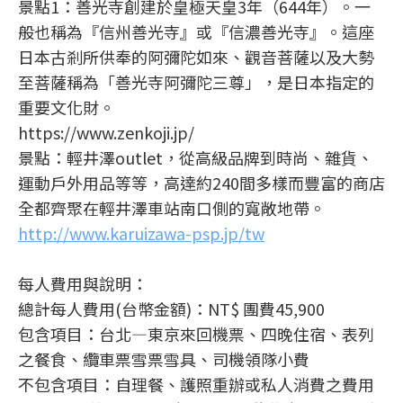
景點1：善光寺創建於皇極天皇3年（644年）。一
般也稱為『信州善光寺』或『信濃善光寺』。這座
日本古剎所供奉的阿彌陀如來、觀音菩薩以及大勢
至菩薩稱為「善光寺阿彌陀三尊」，是日本指定的
重要文化財。
https://www.zenkoji.jp/
景點：輕井澤outlet，從高級品牌到時尚、雜貨、
運動戶外用品等等，高達約240間多樣而豐富的商店
全都齊聚在輕井澤車站南口側的寬敞地帶。
http://www.karuizawa-psp.jp/tw
每人費用與說明：
總計每人費用(台幣金額)：NT$ 團費45,900
包含項目：台北—東京來回機票、四晚住宿、表列
之餐食、纜車票雪票雪具、司機領隊小費
不包含項目：自理餐、護照重辦或私人消費之費用