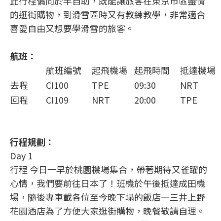
此行程偏向於半自助，既能讓旅客在東京市區盡情
的逛街購物，到滑雪區時又有教練教學，非常適合
喜愛自由又想要學滑雪的旅客。
航班：
航班編號
起飛機場
起飛時間
抵達機場
去程
CI100
TPE
09:30
NRT
回程
CI109
NRT
20:00
TPE
行程規劃：
Day 1
行程 今日一早於桃園機場集合，帶著期待又雀躍的
心情，我們要前往日本了！班機於午後抵達成田機
場，隨後專車載各位至今晚下塌的飯店—三井上野
花園酒店為了方便大家逛街購物，晚餐敬請自理。