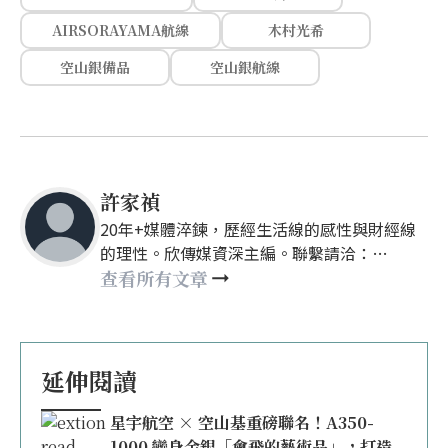
AIRSORAYAMA航線
木村光希
空山銀備品
空山銀航線
許家禎
20年+媒體淬鍊，歷經生活線的感性與財經線
的理性。欣傳媒資深主編。聯繫請洽：
nellyhsu@xinmedia.com
查看所有文章
延伸閱讀
星宇航空 × 空山基重磅聯名！A350-
1000 變身金銀「會飛的藝術品」，打造