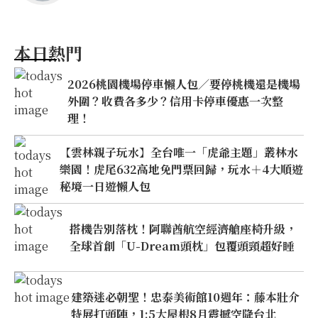
本日熱門
2026桃園機場停車懶人包／要停桃機還是機場
外圍？收費各多少？信用卡停車優惠一次整
理！
【雲林親子玩水】全台唯一「虎爺主題」叢林水
樂園！虎尾632高地免門票回歸，玩水＋4大順遊
秘境一日遊懶人包
搭機告別落枕！阿聯酋航空經濟艙座椅升級，
全球首創「U-Dream頭枕」包覆頭頸超好睡
建築迷必朝聖！忠泰美術館10週年：藤本壯介
特展打頭陣，1:5大屋根8月震撼空降台北