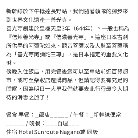
新幹線於下午抵達長野站，我們隨著領隊的腳步來
到世界文化遺產—善光寺。
善光寺創建於皇極天皇3年（644年）。一般也稱為
『信州善光寺』或『信濃善光寺』。這座日本古剎
所供奉的阿彌陀如來、觀音菩薩以及大勢至菩薩稱
為「善光寺阿彌陀三尊」，是日本指定的重要文化
財。
傍晚入住飯店，用完餐後您可以至車站前逛百貨超
市，或可至藥妝店選購商品，但請記得要有充足的
睡眠，因為明日一大早我們就要去此行程最令人期
待的滑雪之旅了！
餐食 早餐：_飯店_____ / 午餐：_新幹線便當
_____ / 晚餐：___自理___
住宿 Hotel Sunroute Nagano或 同級