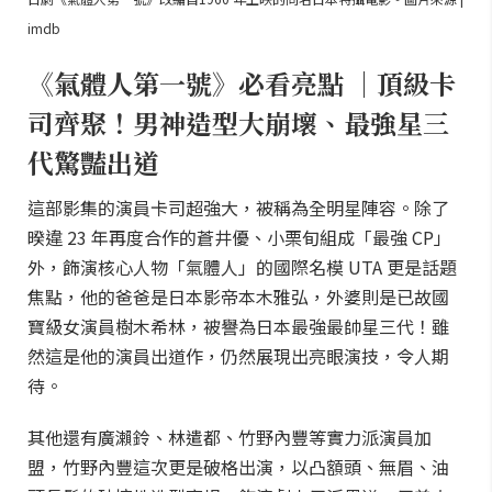
imdb
《氣體人第一號》必看亮點 ｜頂級卡
司齊聚！男神造型大崩壞、最強星三
代驚豔出道
這部影集的演員卡司超強大，被稱為全明星陣容。除了
暌違 23 年再度合作的蒼井優、小栗旬組成「最強 CP」
外，飾演核心人物「氣體人」的國際名模 UTA 更是話題
焦點，他的爸爸是日本影帝本木雅弘，外婆則是已故國
寶級女演員樹木希林，被譽為日本最強最帥星三代！雖
然這是他的演員出道作，仍然展現出亮眼演技，令人期
待。
其他還有廣瀨鈴、林遣都、竹野內豐等實力派演員加
盟，竹野內豐這次更是破格出演，以凸額頭、無眉、油