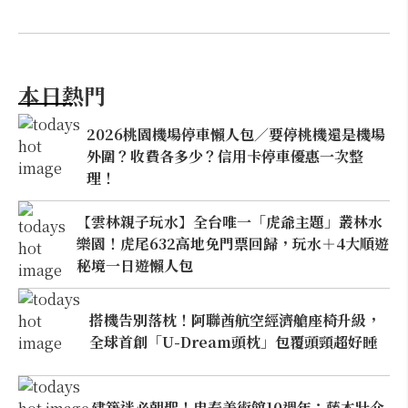
本日熱門
2026桃園機場停車懶人包／要停桃機還是機場
外圍？收費各多少？信用卡停車優惠一次整
理！
【雲林親子玩水】全台唯一「虎爺主題」叢林水
樂園！虎尾632高地免門票回歸，玩水＋4大順遊
秘境一日遊懶人包
搭機告別落枕！阿聯酋航空經濟艙座椅升級，
全球首創「U-Dream頭枕」包覆頭頸超好睡
建築迷必朝聖！忠泰美術館10週年：藤本壯介