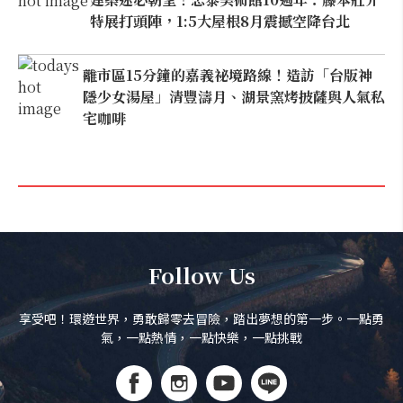
特展打頭陣，1:5大屋根8月震撼空降台北
離市區15分鐘的嘉義祕境路線！造訪「台版神
隱少女湯屋」清豐濤月、湖景窯烤披薩與人氣私
宅咖啡
Follow Us
享受吧！環遊世界，勇敢歸零去冒險，踏出夢想的第一步。一點勇
氣，一點熱情，一點快樂，一點挑戰