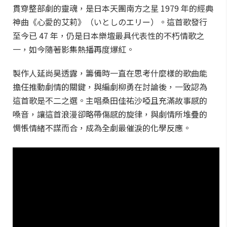
貫穿整部劇的靈魂，是日本天團南方之星 1979 年的經典
神曲《心愛的艾莉》（いとしのエリー）。這首歌發行
至今已 47 年，仍是日本樂壇最具代表性的不朽情歌之
一，如今隨著影集熱播再度爆紅。
製作人延尚昊透露，籌備時一直在思考什麼樣的歌曲能
擔任推動劇情的關鍵，與編劇柳勇在討論後，一致認為
這首歌是不二之選。主唱桑田佳祐沙啞且充滿故事感的
嗓音，讓這首浪漫卻略帶傷感的旋律，與劇情所堆疊的
惆悵情緒不謀而合，成為全劇最催淚的化學反應。