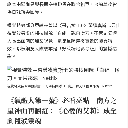
劇本由延尚昊與長期搭檔柳勇在聯合執筆，台前幕後皆
為日韓頂尖團隊。
視覺特效部分更請來曾以《哥吉拉-1.0》榮獲奧斯卡最佳
視覺效果獎的特技團隊「白組」親自操刀。不管是氣體
人長出血肉的爆裂視覺，還是氣體穿梭實景的擬真特
效，都被網友大讚根本是「好萊塢電影等級」的震撼精
彩。
視覺特效由曾榮獲奧斯卡的特技團隊「白組」操刀。圖片來源 | Netflix
《氣體人第一號》必看亮點｜南方之
星神曲再翻紅：《心愛的艾莉》成全
劇催淚靈魂