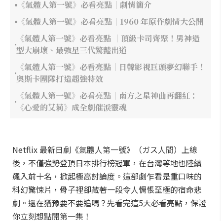
《氣體人第一號》必看亮點｜劇情簡介
《氣體人第一號》必看亮點｜1960 年原作劇情大公開
《氣體人第一號》必看亮點 ｜頂級卡司齊聚！男神造
型大崩壞、最強星三代驚豔出道
《氣體人第一號》必看亮點｜日韓影視巨頭夢幻聯手！
奧斯卡團隊打造超強特效
《氣體人第一號》必看亮點｜南方之星神曲再翻紅：
《心愛的艾莉》成全劇催淚靈魂
Netflix 最新日劇《氣體人第一號》（ガス人間）上線
後，不僅強勢登頂日本排行榜冠軍，在台灣等地也陸續
飆入前十名，掀起極高討論度。這部劇乍看是重口味的
科幻驚悚片，骨子裡卻藏著一段令人惆悵至極的宿命悲
劇。還在猶豫要不要追嗎？先看完這5大必看亮點，保證
你立刻想點開第一集！