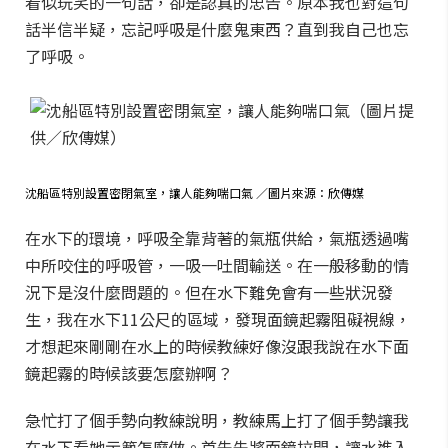
看似玩笑的一句話，卻是認真的忠告。
原本我也對這句
話半信半疑，忘記呼吸是什麼鬼東西？
直到我自己也忘
了呼吸。
沈船區特別設置密閉氣室，讓人能夠喘口氣 ／圖片來源：欣傳媒
在水下的環境，呼吸全靠背著的氣瓶供給，氣瓶透過嘴
中所咬住的呼吸管，一吸一吐間輸送。在一般移動的情
況下是沒什麼問題的。但在水下難免會有一些狀況發
生，我在水下11公尺的區域，發現面鏡起霧阻礙視線，
才想起來剛剛在水上的時候教練好像沒跟我說在水下面
鏡起霧的時候該要怎麼辦啊？
急忙打了個手勢向教練說明，教練馬上打了個手勢讓我
在水下看她示範怎麼做。首先先將面鏡拉開，讓水進入