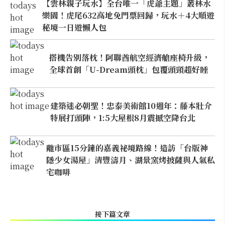
【雲林親子玩水】全台唯一「虎爺主題」叢林水
樂園！虎尾632高地免門票回歸，玩水＋4大順遊
秘境一日遊懶人包
搭機告別落枕！阿聯酋航空經濟艙座椅升級，
全球首創「U-Dream頭枕」包覆頭頸超好睡
建築迷必朝聖！忠泰美術館10週年：藤本壯介
特展打頭陣，1:5大屋根8月震撼空降台北
離市區15分鐘的嘉義祕境路線！造訪「台版神
隱少女湯屋」清豐濤月、湖景窯烤披薩與人氣私
宅咖啡
接下篇文章