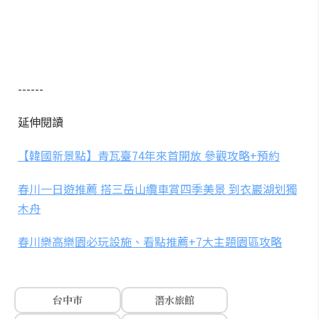
------
延伸閱讀
【韓國新景點】青瓦臺74年來首開放 參觀攻略+預約
春川一日遊推薦 搭三岳山纜車賞四季美景 到衣巖湖划獨
木舟
春川樂高樂園必玩設施、看點推薦+7大主題園區攻略
台中市
潛水旅館