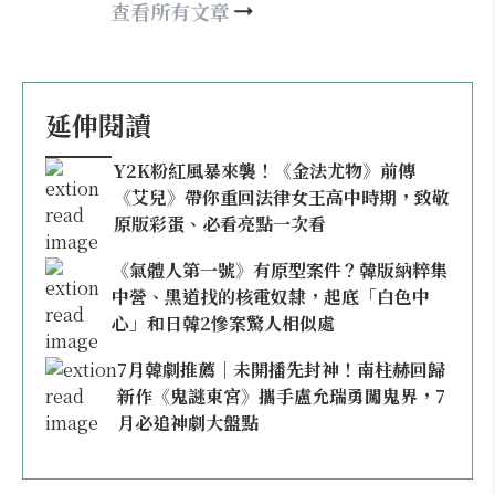
查看所有文章
延伸閱讀
Y2K粉紅風暴來襲！《金法尤物》前傳
《艾兒》帶你重回法律女王高中時期，致敬
原版彩蛋、必看亮點一次看
《氣體人第一號》有原型案件？韓版納粹集
中營、黑道找的核電奴隸，起底「白色中
心」和日韓2慘案驚人相似處
7月韓劇推薦｜未開播先封神！南柱赫回歸
新作《鬼謎東宮》攜手盧允瑞勇闖鬼界，7
月必追神劇大盤點