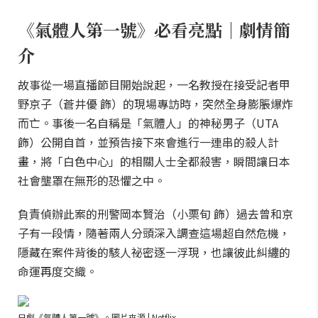
《氣體人第一號》必看亮點｜劇情簡
介
故事從一場直播節目開始說起，一名教授在接受記者甲
野京子（蒼井優 飾）的現場專訪時，突然全身膨脹爆炸
而亡。事後一名自稱是「氣體人」的神秘男子（UTA
飾）公開自首，並預告接下來會進行一連串的殺人計
畫，將「白色中心」的相關人士全都殺害，瞬間讓日本
社會壟罩在無形的恐懼之中。
負責偵辦此案的刑警岡本賢治（小栗旬 飾）過去曾和京
子有一段情，隨著兩人分頭深入調查這場超自然危機，
隱藏在案件背後的駭人祕密逐一浮現，也讓彼此糾纏的
命運再度交織。
日劇《氣體人第一號》。圖片來源 | Netflix