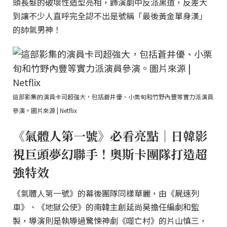
頭長髮的破壞性造型亮相，飾演劇中反派黑道，反差大
到讓不少人直呼完全認不出是號稱「最後黃金單身漢」
的帥氣男神！
這部影集的演員卡司超強大，包括蒼井優、小栗旬和竹野內豐等實力派演員
參演。圖片來源 | Netflix
《氣體人第一號》必看亮點｜日韓影
視巨頭夢幻聯手！奧斯卡團隊打造超
強特效
《氣體人第一號》的幕後團隊同樣華麗，由《屍速列
車》、《地獄公使》的南韓主創延尚昊擔任編劇和監
製，導演則是執導過驚悚神劇《噬亡村》的片山慎三，