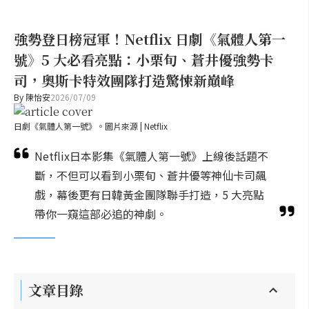
強勢登日榜冠軍！Netflix 日劇《氣體人第一
號》5 大必看亮點：小栗旬、蒼井優強勢卡
司，奧斯卡特效團隊打造驚悚新巔峰
By
陳怡安
2026/07/09
日劇《氣體人第一號》。圖片來源 | Netflix
Netflix日本影集《氣體人第一號》上線後話題不
斷，不但可以看到小栗旬、蒼井優等神仙卡司飆
戲，幕後更有日韓黃金團隊聯手打造，5 大亮點
帶你一窺這部必追的神劇。
文章目錄