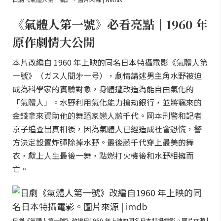
《氣體人第一號》必看亮點｜1960 年
原作劇情大公開
本片改編自 1960 年上映的同名日本特攝電影《氣體人第
一號》（ガス人間㐧一号），劇情講述男主角水野被迫
成為科學家的實驗對象，身體遭改造為能自由氣化的
「氣體人」。水野利用氣化能力搶劫銀行，並將竊來的
金錢拿來資助他的舞蹈家戀人藤千代。岡本刑警和記者
京子追查出真相後，因為氣體人已經造成社會恐慌，警
方決定設置炸彈除掉水野。最後藤千代穿上最美的舞
衣，獻上人生最後一舞，點燃打火機後和水野相擁而
亡。
日劇《氣體人第一號》改編自1960 年上映的同名日本特攝電影。圖片來源 |