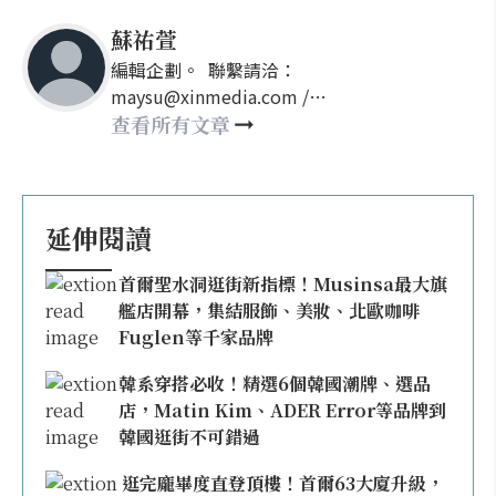
蘇祐萱
編輯企劃。 聯繫請洽：
maysu@xinmedia.com /
may860527@gmail.com
查看所有文章
延伸閱讀
首爾聖水洞逛街新指標！Musinsa最大旗
艦店開幕，集結服飾、美妝、北歐咖啡
Fuglen等千家品牌
韓系穿搭必收！精選6個韓國潮牌、選品
店，Matin Kim、ADER Error等品牌到
韓國逛街不可錯過
逛完龐畢度直登頂樓！首爾63大廈升級，