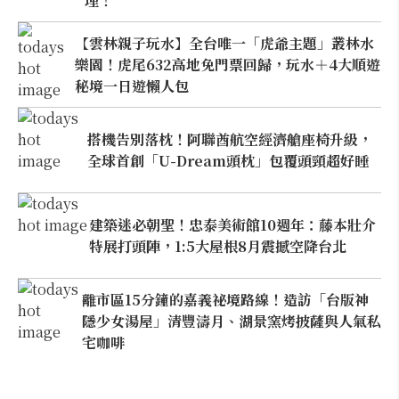
理！
【雲林親子玩水】全台唯一「虎爺主題」叢林水
樂園！虎尾632高地免門票回歸，玩水＋4大順遊
秘境一日遊懶人包
搭機告別落枕！阿聯酋航空經濟艙座椅升級，
全球首創「U-Dream頭枕」包覆頭頸超好睡
建築迷必朝聖！忠泰美術館10週年：藤本壯介
特展打頭陣，1:5大屋根8月震撼空降台北
離市區15分鐘的嘉義祕境路線！造訪「台版神
隱少女湯屋」清豐濤月、湖景窯烤披薩與人氣私
宅咖啡