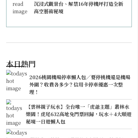
沉浸式觀景台、解禁16年停機坪打造全新
高空藝術秘境
本日熱門
2026桃園機場停車懶人包／要停桃機還是機場
外圍？收費各多少？信用卡停車優惠一次整
理！
【雲林親子玩水】全台唯一「虎爺主題」叢林水
樂園！虎尾632高地免門票回歸，玩水＋4大順遊
秘境一日遊懶人包