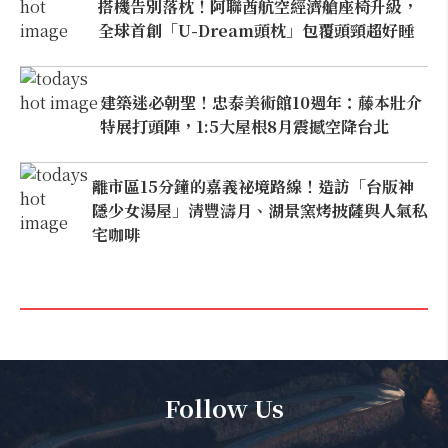
搭機告別落枕！阿聯酋航空經濟艙座椅升級，
全球首創「U-Dream頭枕」包覆頭頸超好睡
建築迷必朝聖！忠泰美術館10週年：藤本壯介
特展打頭陣，1:5大屋根8月震撼空降台北
離市區15分鐘的嘉義祕境路線！造訪「台版神
隱少女湯屋」清豐濤月、湖景窯烤披薩與人氣私
宅咖啡
Follow Us