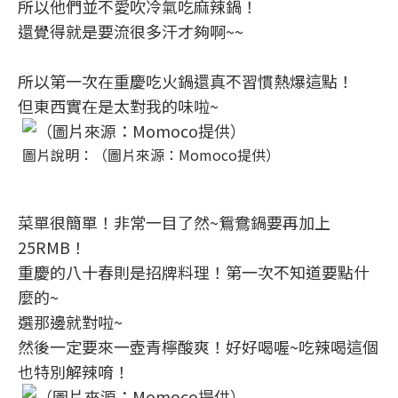
所以他們並不愛吹冷氣吃麻辣鍋！
還覺得就是要流很多汗才夠啊~~
所以第一次在重慶吃火鍋還真不習慣熱爆這點！
但東西實在是太對我的味啦~
圖片說明：（圖片來源：Momoco提供）
菜單很簡單！非常一目了然~鴛鴦鍋要再加上
25RMB！
重慶的八十春則是招牌料理！第一次不知道要點什
麼的~
選那邊就對啦~
然後一定要來一壺青檸酸爽！好好喝喔~吃辣喝這個
也特別解辣唷！