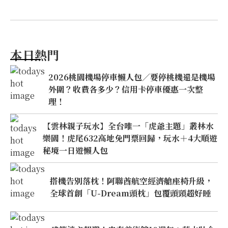
本日熱門
2026桃園機場停車懶人包／要停桃機還是機場
外圍？收費各多少？信用卡停車優惠一次整
理！
【雲林親子玩水】全台唯一「虎爺主題」叢林水
樂園！虎尾632高地免門票回歸，玩水＋4大順遊
秘境一日遊懶人包
搭機告別落枕！阿聯酋航空經濟艙座椅升級，
全球首創「U-Dream頭枕」包覆頭頸超好睡