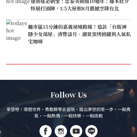
建築迷必朝聖！忠泰美術館10週年：藤本壯介
特展打頭陣，1:5大屋根8月震撼空降台北
離市區15分鐘的嘉義祕境路線！造訪「台版神
隱少女湯屋」清豐濤月、湖景窯烤披薩與人氣私
宅咖啡
Follow Us
享受吧！環遊世界，勇敢歸零去冒險，踏出夢想的第一步。一點勇
氣，一點熱情，一點快樂，一點挑戰