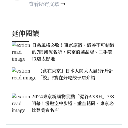
happy21917@gmail.com
查看所有文章
延伸閱讀
日系風格必收！東京原宿、澀谷不可錯過
的7間潮流名所，東京的選品店、二手買
取店太好逛
【食在東京】日本人間大人氣?斤斤計
「餃」?實在好吃餃子店介紹
2024東京新購物景點「澀谷AXSH」7/8
開幕！漫遊空中步道、垂直花園、東京必
比登美食名店