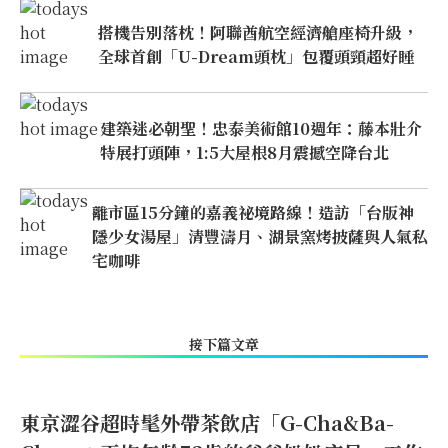
搭機告別落枕！阿聯酋航空經濟艙座椅升級，
全球首創「U-Dream頭枕」包覆頭頸超好睡
建築迷必朝聖！忠泰美術館10週年：藤本壯介
特展打頭陣，1:5大屋根8月震撼空降台北
離市區15分鐘的嘉義祕境路線！造訪「台版神
隱少女湯屋」清豐濤月、湖景窯烤披薩與人氣私
宅咖啡
接下篇文章
東京澀谷超時髦外帶茶飲店「G-Cha&Ba-