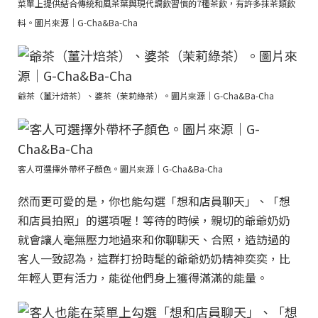
菜單上提供結合傳統和風茶葉與現代調飲習慣的7種茶飲，有許多抹茶類飲
料。圖片來源｜G-Cha&Ba-Cha
爺茶（薑汁焙茶）、婆茶（茉莉綠茶）。圖片來源｜G-Cha&Ba-Cha
客人可選擇外帶杯子顏色。圖片來源｜G-Cha&Ba-Cha
然而更可愛的是，你也能勾選「想和店員聊天」、「想
和店員拍照」的選項喔！等待的時候，親切的爺爺奶奶
就會讓人毫無壓力地過來和你聊聊天、合照，造訪過的
客人一致認為，這群打扮時髦的爺爺奶奶精神奕奕，比
年輕人更有活力，能從他們身上獲得滿滿的能量。