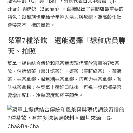
店名中的「G」與「Ba」，分別代表日文中爺爺（ji-
chan）與奶奶（Bachan），直接點出了這間店最重要的
特色：銀髮族也能給予年輕人活力與療癒，為高齡化社
會帶來不一樣的風景。
菜單7種茶飲 還能選擇「想和店員聊
天、拍照」
菜單上提供結合傳統和風茶葉與現代調飲習慣的7種茶
飲，包括爺茶（薑汁焙茶）、婆茶（茉莉綠茶）、薄荷
茶、抹茶拿鐵、鹹焦糖抹茶拿鐵、巧克力抹茶拿鐵、咖
啡抹茶拿鐵；在菜單上選好口味後，可進一步選擇是否
要增加配料、冷熱溫度和杯子顏色。