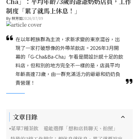
Cha」：平均年齡73歲的爺爺奶奶店員，工作
制度「累了就馬上休息！」
By
林芳如
2026/07/09
在以年輕族群為主流，求新求變的東京澀谷，出
現了一家打破想像的外帶茶飲店。2026年3月開
幕的「G-Cha&Ba-Cha」乍看是間設計感十足的飲
料店，但和別的地方完全不一樣的是，店員平均
年齡高達73歲，由一群充滿活力的爺爺和奶奶負
責營運！
文章目錄
菜單7種茶飲 還能選擇「想和店員聊天、拍照」
特殊的3條工作規定：想休息就休息、累了就要說出