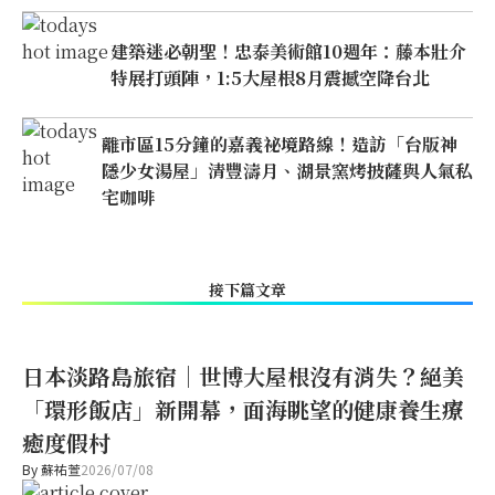
建築迷必朝聖！忠泰美術館10週年：藤本壯介
特展打頭陣，1:5大屋根8月震撼空降台北
離市區15分鐘的嘉義祕境路線！造訪「台版神
隱少女湯屋」清豐濤月、湖景窯烤披薩與人氣私
宅咖啡
接下篇文章
日本淡路島旅宿｜世博大屋根沒有消失？絕美
「環形飯店」新開幕，面海眺望的健康養生療
癒度假村
By
蘇祐萱
2026/07/08