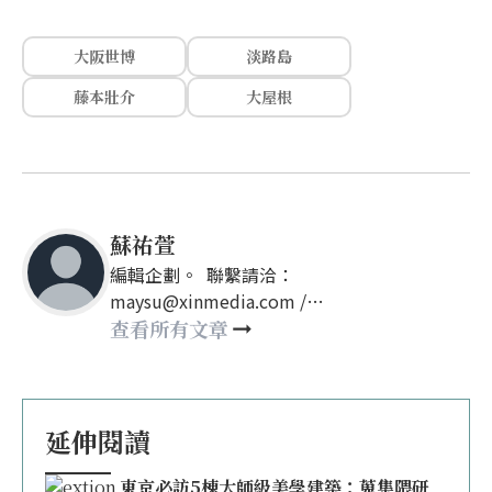
大阪世博
淡路島
藤本壯介
大屋根
蘇祐萱
編輯企劃。 聯繫請洽：
maysu@xinmedia.com /
may860527@gmail.com
查看所有文章
延伸閱讀
東京必訪5棟大師級美學建築：蒐集隈研