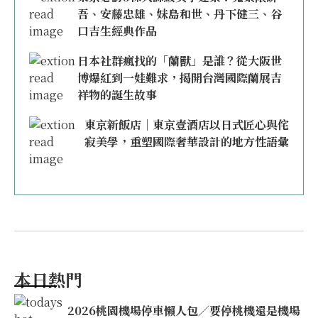
吾、安藤忠雄、妹島和世、丹下健三、谷
口吉生經典作品
日本社群瘋找的「蘭獸」是誰？從大阪世
博爆紅到一娃難求，揭開台灣國際蘭展吉
祥物的誕生故事
東京新飯店｜東京壹酒店以日式匠心與侘
寂美學，重塑國際奢華設計的地方性語彙
本日熱門
2026桃園機場停車懶人包／要停桃機還是機場