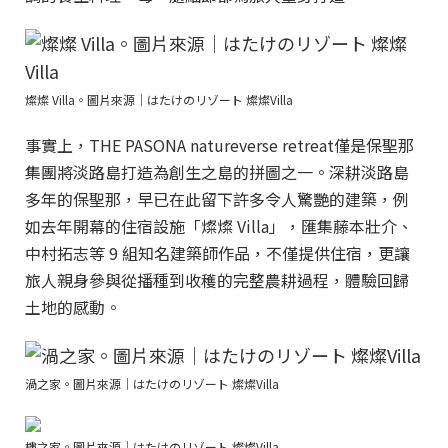
燦燦 Villa。圖片來源｜はたけのリゾート 燦燦Villa
事實上，THE PASONA natureverse retreat僅是保聖那
集團將淡路島打造為創生之島的拼圖之一。深耕淡路島
多年的保聖那，早已在此留下許多令人驚艷的建築，例
如去年開幕的住宿設施「燦燦 Villa」，匯集藤本壯介、
中村拓志等 9 組知名建築師作品，不僅提供住宿，更讓
旅人親身參與從播種到收穫的完整農耕過程，體驗回歸
土地的感動。
渦之家。圖片來源｜はたけのリゾート 燦燦Villa
樓之家。圖片來源｜はたけのリゾート 燦燦Villa