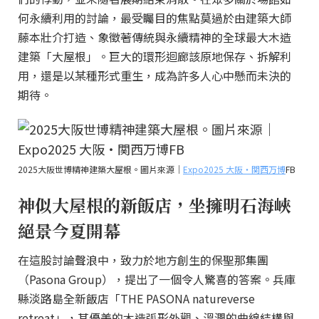
何永續利用的討論，最受矚目的焦點莫過於由建築大師
藤本壯介打造、象徵著傳統與永續精神的全球最大木造
建築「大屋根」。巨大的環形迴廊該原地保存、拆解利
用，還是以某種形式重生，成為許多人心中懸而未決的
期待。
2025大阪世博精神建築大屋根。圖片來源｜
Expo2025 大阪・関西万博
FB
神似大屋根的新飯店，坐擁明石海峽
絕景今夏開幕
在這股討論聲浪中，致力於地方創生的保聖那集團
（Pasona Group），提出了一個令人驚喜的答案。兵庫
縣淡路島全新飯店「THE PASONA natureverse
retreat」，其優美的木造弧形外觀、溫潤的曲線結構與