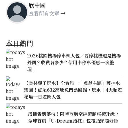
欣中國
查看所有文章
本日熱門
2026桃園機場停車懶人包／要停桃機還是機場
外圍？收費各多少？信用卡停車優惠一次整
理！
【雲林親子玩水】全台唯一「虎爺主題」叢林水
樂園！虎尾632高地免門票回歸，玩水＋4大順遊
秘境一日遊懶人包
搭機告別落枕！阿聯酋航空經濟艙座椅升級，
全球首創「U-Dream頭枕」包覆頭頸超好睡