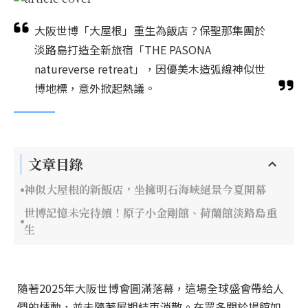
大阪世博「大屋根」重生為飯店？保聖那集團於
淡路島打造全新旅宿「THE PASONA
natureverse retreat」，因優美木造弧線神似世
博地標，意外掀起熱議。
文章目錄
神似大屋根的新飯店，坐擁明石海峽絕景今夏開幕
世博記憶未完待續！原子小金剛館、荷蘭館淡路島重
生
隨著2025年大阪世博會圓滿落幕，這場全球盛會帶給人
們的悸動，並未隨著展期結束消散。在眾多關於場館如