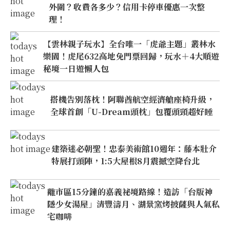
外圍？收費各多少？信用卡停車優惠一次整
理！
【雲林親子玩水】全台唯一「虎爺主題」叢林水
樂園！虎尾632高地免門票回歸，玩水＋4大順遊
秘境一日遊懶人包
搭機告別落枕！阿聯酋航空經濟艙座椅升級，
全球首創「U-Dream頭枕」包覆頭頸超好睡
建築迷必朝聖！忠泰美術館10週年：藤本壯介
特展打頭陣，1:5大屋根8月震撼空降台北
離市區15分鐘的嘉義祕境路線！造訪「台版神
隱少女湯屋」清豐濤月、湖景窯烤披薩與人氣私
宅咖啡