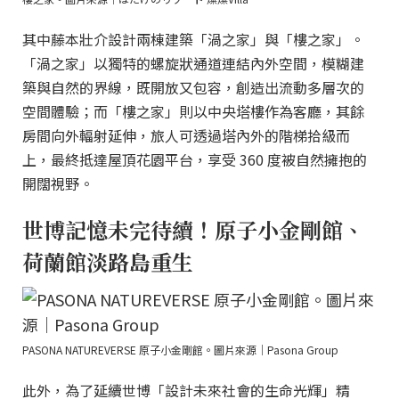
其中藤本壯介設計兩棟建築「渦之家」與「樓之家」。
「渦之家」以獨特的螺旋狀通道連結內外空間，模糊建
築與自然的界線，既開放又包容，創造出流動多層次的
空間體驗；而「樓之家」則以中央塔樓作為客廳，其餘
房間向外輻射延伸，旅人可透過塔內外的階梯拾級而
上，最終抵達屋頂花園平台，享受 360 度被自然擁抱的
開闊視野。
世博記憶未完待續！原子小金剛館、
荷蘭館淡路島重生
PASONA NATUREVERSE 原子小金剛館。圖片來源｜Pasona Group
此外，為了延續世博「設計未來社會的生命光輝」精