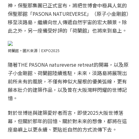
神，保聖那集團已正式宣布，將把世博會中極具人氣的
保聖那館「PASONA NATUREVERSE」（原子小金剛館）
移至淡路島，繼續向世人傳遞自然宇宙的宏大願景。除
此之外，另一座備受好評的「荷蘭館」也將來到島上。
荷蘭館。圖片來源｜EXPO2025
隨著THE PASONA natureverse retreat的開幕，以及原
子小金剛館、荷蘭館陸續進駐，未來，淡路島將展現出
前所未有的風貌，不僅有神似大屋根的優美弧線，更有
藤本壯介的建築作品，以及曾在大阪灣畔閃耀的世博記
憶。
對於世博迷與建築愛好者而言，即使2025大阪世博落
幕，但關於那年的回憶、關於對未來的想像，都將在這
座島嶼上以更永續、更貼近自然的方式流傳下去。