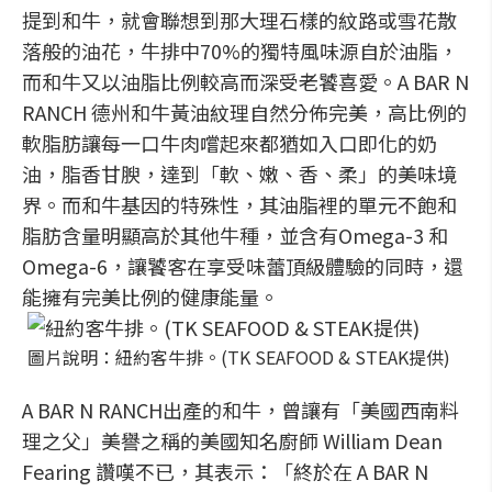
提到和牛，就會聯想到那大理石樣的紋路或雪花散
落般的油花，牛排中70%的獨特風味源自於油脂，
而和牛又以油脂比例較高而深受老饕喜愛。A BAR N
RANCH 德州和牛黃油紋理自然分佈完美，高比例的
軟脂肪讓每一口牛肉嚐起來都猶如入口即化的奶
油，脂香甘腴，達到「軟、嫩、香、柔」的美味境
界。而和牛基因的特殊性，其油脂裡的單元不飽和
脂肪含量明顯高於其他牛種，並含有Omega-3 和
Omega-6，讓饕客在享受味蕾頂級體驗的同時，還
能擁有完美比例的健康能量。
圖片說明：紐約客牛排。(TK SEAFOOD & STEAK提供)
A BAR N RANCH出產的和牛，曾讓有「美國西南料
理之父」美譽之稱的美國知名廚師 William Dean
Fearing 讚嘆不已，其表示：「終於在 A BAR N