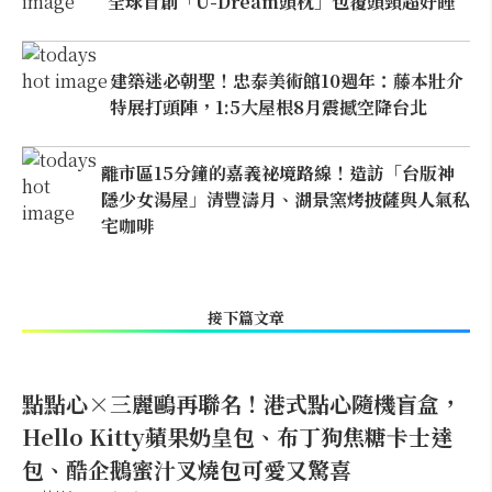
全球首創「U-Dream頭枕」包覆頭頸超好睡
建築迷必朝聖！忠泰美術館10週年：藤本壯介
特展打頭陣，1:5大屋根8月震撼空降台北
離市區15分鐘的嘉義祕境路線！造訪「台版神
隱少女湯屋」清豐濤月、湖景窯烤披薩與人氣私
宅咖啡
接下篇文章
點點心×三麗鷗再聯名！港式點心隨機盲盒，
Hello Kitty蘋果奶皇包、布丁狗焦糖卡士達
包、酷企鵝蜜汁叉燒包可愛又驚喜