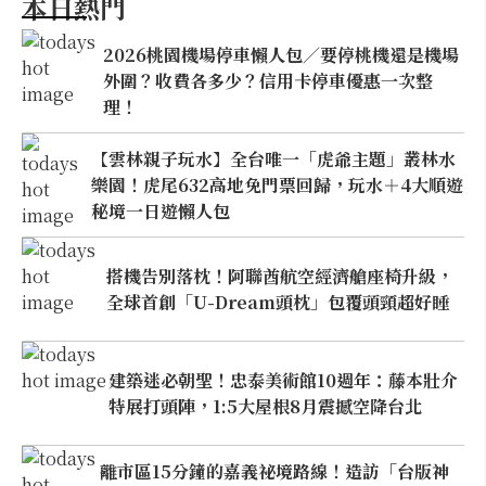
本日熱門
2026桃園機場停車懶人包／要停桃機還是機場
外圍？收費各多少？信用卡停車優惠一次整
理！
【雲林親子玩水】全台唯一「虎爺主題」叢林水
樂園！虎尾632高地免門票回歸，玩水＋4大順遊
秘境一日遊懶人包
搭機告別落枕！阿聯酋航空經濟艙座椅升級，
全球首創「U-Dream頭枕」包覆頭頸超好睡
建築迷必朝聖！忠泰美術館10週年：藤本壯介
特展打頭陣，1:5大屋根8月震撼空降台北
離市區15分鐘的嘉義祕境路線！造訪「台版神