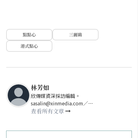
點點心
三麗鷗
港式點心
林芳如
欣傳媒資深採訪編輯。
sasalin@xinmedia.com／
happy21917@gmail.com
查看所有文章