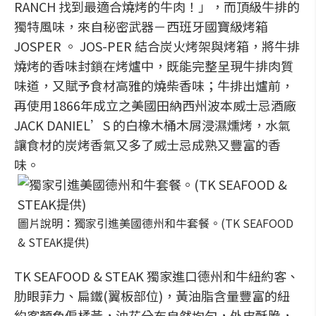
RANCH 找到最適合燒烤的牛肉！」，而頂級牛排的
獨特風味，來自秘密武器－西班牙國寶級烤箱
JOSPER 。 JOS-PER 結合炭火烤架與烤箱，將牛排
燒烤的香味封鎖在烤爐中，既能完整呈現牛排肉質
味道，又賦予食材高雅的燒柴香味；牛排出爐前，
再使用1866年成立之美國田納西州波本威士忌酒廠
JACK DANIEL’S 的白橡木桶木屑浸濕燻烤，水氣
讓食材的炭烤香氣又多了威士忌成熟又豐富的香
味。
圖片說明：獨家引進美國德州和牛套餐。(TK SEAFOOD
& STEAK提供)
TK SEAFOOD & STEAK 獨家進口德州和牛紐約客、
肋眼菲力、扁鐵(翼板部位)，黃油脂含量豐富的紐
約客顏色偏橘黃，油花分布自然均勻，外皮酥脆，