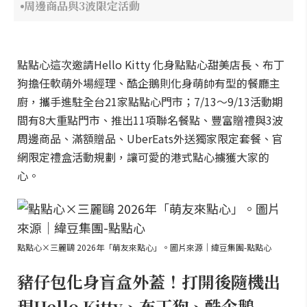
周邊商品與3波限定活動
點點心這次邀請Hello Kitty 化身點點心甜美店長、布丁
狗擔任軟萌外場經理、酷企鵝則化身萌帥有型的餐廳主
廚，攜手進駐全台21家點點心門市；7/13～9/13活動期
間有8大重點門市、推出11項聯名餐點、豐富贈禮與3波
周邊商品、滿額贈品、UberEats外送獨家限定套餐、官
網限定禮盒活動規劃，讓可愛的港式點心擄獲大家的
心。
點點心×三麗鷗 2026年「萌友來點心」。圖片來源｜緯豆集團-點點心
豬仔包化身盲盒外蓋！打開後隨機出
現Hello Kitty、布丁狗、酷企鵝