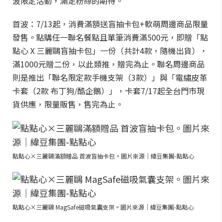
波限定活動，滿足粉絲的期待。
首波：7/13起，消費滿額送盲抽卡包+軟萌周邊商品限量
發售。點購任一聯名餐點且單筆消費滿500元，即贈「點
點心 X 三麗鷗盲抽卡包」一份（共計4款，隨機出貨），
滿1000元贈二份，以此類推，贈完為止。聯名周邊商品
則是推出「聯名限定款手機支架（3款）」與「電繡皮革
卡套（2款 布丁狗/酷企鵝）」，卡套7/17起全台門市現
貨供應，限量販售，售完為止。
點點心×三麗鷗滿額贈品 首波盲抽卡包。圖片來源｜緯豆集團-點點心
點點心×三麗鷗 MagSafe磁吸氣囊支架。圖片來源｜緯豆集團-點點心