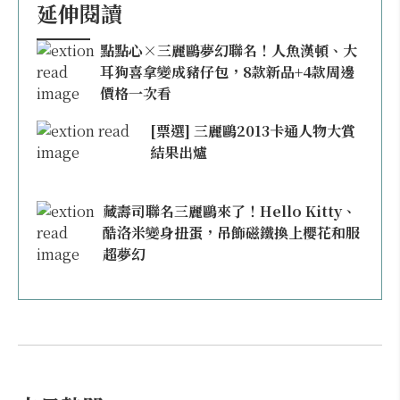
延伸閱讀
點點心×三麗鷗夢幻聯名！人魚漢頓、大
耳狗喜拿變成豬仔包，8款新品+4款周邊
價格一次看
[票選] 三麗鷗2013卡通人物大賞
結果出爐
藏壽司聯名三麗鷗來了！Hello Kitty、
酷洛米變身扭蛋，吊飾磁鐵換上櫻花和服
超夢幻