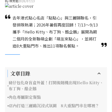
By
林芳如
2026/07/13
去年港式點心名店「點點心」與三麗鷗聯名，引
發排隊熱潮；2026年暑假再度回歸！7/13～9/13
攜手「Hello Kitty、布丁狗、酷企鵝」展開為期
二個月的全新聯萌企劃「萌友來點心」，並將打
造8大重點門市、推出11項聯名餐點。
文章目錄
豬仔包化身盲盒外蓋！打開後隨機出現Hello Kitty、
布丁狗、酷企鵝
角色專屬限定餐點
店內打造三麗鷗沉浸式氛圍 8大重點門市在哪裡？