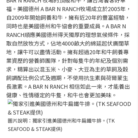
BAR N RANCH 牧場的頂級和牛，讓台灣饕客好幸
福。美國德州 A BAR N RANCH牧場成立於2005年，
自2009年開始飼養和牛，擁有近20年的豐富經驗，
同時也是美國德州和牛協會的重要成員。A BAR N
RANCH順應美國德州得天獨厚的理想氣候條件，採
取自然放牧方式，佔地4000畝大的綿延起伏廣闊草
地，讓牛可以盡情活動。擁有超過20年和牛飼養專
業資歷的營養師團隊，針對每隻牛的年紀及個別需
求，精算出以混玉米、小麥、大豆為主的草飼及穀
飼調配比例公式及週期，不使用抗生素與荷爾蒙生
長激素。A BAR N RANCH 相信如此一來，才能養出
健康、性情穩定的牛隻，和牛也會更加美味。
圖片說明：獨家引進美國德州和牛扁鐵牛排。(TK
SEAFOOD & STEAK提供)