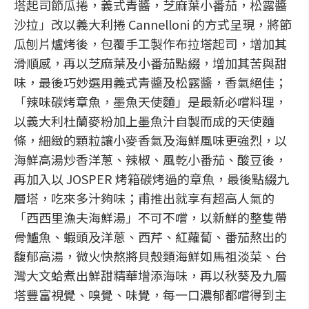
塔起司節瓜捲，義式青醬，芝麻葉小番茄，松露醬
沙拉」改以義大利捲 Cannelloni 的方式呈現，將節
瓜刨片爐烤後，包覆手工製作布拉塔起司，增加其
滑順感，再以芝麻葉及小番茄點綴，增加其苦與甜
味，最後巧妙選用義式青醬及松露醬，香氣絕佳；
「辣味碳烤章魚，墨魚天使麵」是最新必嚐料理，
以義大利杜蘭麥粉加上墨魚汁自製而成的天使麵
條，細緻的顆粒讓小麥香氣及海鮮風味更強烈，以
海鮮高湯炒香洋蔥、辣椒、風乾小番茄、酸豆後，
再加入以 JOSPER 烤箱碳烤過的章魚，最後點綴九
層塔，吃來多汁夠味；甫推出就享有超高人氣的
「西西里漁夫海鮮湯」不可不嚐，以新鮮的整隻帶
骨鱸魚、蝦頭及洋蔥、西芹、紅蘿蔔、番茄熬出的
馥郁高湯，微火快熬將貝殼類海鮮如馬祖淡菜、台
灣大文蛤煮出鮮甜精華增添海味，再以秋葵及九層
塔豐富視覺、嗅覺、味覺，每一口濃郁都嚐得到主