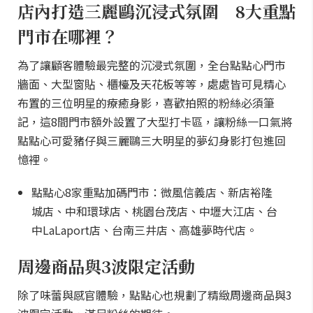
店內打造三麗鷗沉浸式氛圍 8大重點
門市在哪裡？
為了讓顧客體驗最完整的沉浸式氛圍，全台點點心門市
牆面、大型窗貼、櫃檯及天花板等等，處處皆可見精心
布置的三位明星的療癒身影，喜歡拍照的粉絲必須筆
記，這8間門市額外設置了大型打卡區，讓粉絲一口氣將
點點心可愛豬仔與三麗鷗三大明星的夢幻身影打包進回
憶裡。
點點心8家重點加碼門市：微風信義店、新店裕隆
城店、中和環球店、桃園台茂店、中壢大江店、台
中LaLaport店、台南三井店、高雄夢時代店。
周邊商品與3波限定活動
除了味蕾與感官體驗，點點心也規劃了精緻周邊商品與3