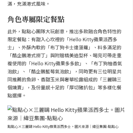
滿，充滿港式風味。
角色專屬限定餐點
此外，點點心團隊大玩創意，推出多款融合角色特性的
限定餐點：有甜入心坎裡的「Hello Kitty蘋果派西多
士」、外酥內軟的「布丁狗卡士達菠蘿」、料多滿足的
「酷企鵝港式撈丁」與附贈精美造型杯、喝完可帶走重
複使用的「Hello Kitty蘋果多多飲」、「布丁狗柚香氣
泡飲」、「酷企鵝藍莓氣泡飲」，同時更有三位明星共
同推薦的魚卵、香甜玉米與奢華松露組成的「三麗鷗三
個燒賣」，及份量感十足的「厚切豬扒包」等多樣化餐
點選擇。
點點心×三麗鷗 Hello Kitty蘋果派西多士。圖片來源｜緯豆集團-點點心