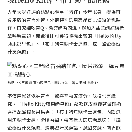
去年大受好評的點點心明星「豬仔」今年搖身一變為可
食用版的盲盒外蓋，外蓋特別選用高品質北海道鮮乳製
作，口感綿軟帶Q、濃醇奶香四溢，還加入甜美蝴蝶結造
型呼應主題，開蓋後即可獲得隨機出餐的「Hello Kitty
蘋果奶皇包」、「布丁狗焦糖卡士達包」或「酷企鵝蜜
汁叉燒包」。
點點心×三麗鷗 盲抽豬仔包。圖片來源｜緯豆集團-點點心
不僅用餐就像抽盲盒，驚喜互動感滿分，味道也有講
究。「Hello Kitty蘋果奶皇包」鬆軟麵皮包覆著濃郁奶
香搭配酸甜蘋果果香；「布丁狗焦糖卡士達包」內餡選
用焦糖卡士達，滑順香甜，帶有迷人的焦糖風味；「酷
企鵝蜜汁叉燒包」經典蜜汁叉燒餡，鹹甜交織、肉香飽