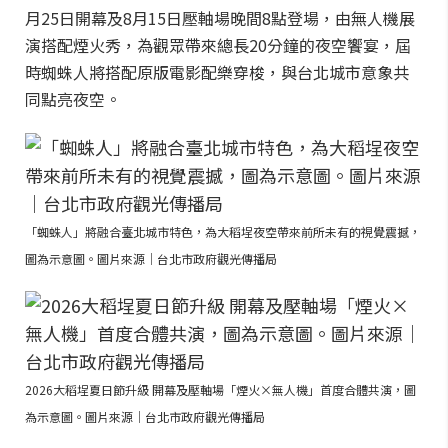
月25日開幕及8月15日壓軸場晚間8點登場，由無人機展
演搭配煙火秀，為觀眾帶來總長20分鐘的夜空饗宴，屆
時蜘蛛人將搭配原版電影配樂穿梭，與台北城市意象共
同點亮夜空。
「蜘蛛人」將融合臺北城市特色，為大稻埕夜空帶來前所未有的視覺震撼，
圖為示意圖。圖片來源｜台北市政府觀光傳播局
2026大稻埕夏日節升級 開幕及壓軸場「煙火×無人機」首度合體共演，圖
為示意圖。圖片來源｜台北市政府觀光傳播局