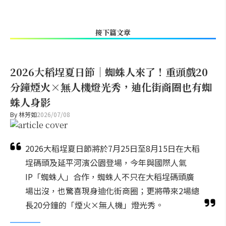
接下篇文章
2026大稻埕夏日節｜蜘蛛人來了！重頭戲20
分鐘煙火×無人機燈光秀，迪化街商圈也有蜘
蛛人身影
By
林芳如
2026/07/08
2026大稻埕夏日節將於7月25日至8月15日在大稻
埕碼頭及延平河濱公園登場，今年與國際人氣
IP「蜘蛛人」合作，蜘蛛人不只在大稻埕碼頭廣
場出沒，也驚喜現身迪化街商圈；更將帶來2場總
長20分鐘的「煙火×無人機」燈光秀。