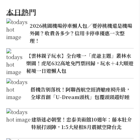
本日熱門
2026桃園機場停車懶人包／要停桃機還是機場
外圍？收費各多少？信用卡停車優惠一次整
理！
【雲林親子玩水】全台唯一「虎爺主題」叢林水
樂園！虎尾632高地免門票回歸，玩水＋4大順遊
秘境一日遊懶人包
搭機告別落枕！阿聯酋航空經濟艙座椅升級，
全球首創「U-Dream頭枕」包覆頭頸超好睡
建築迷必朝聖！忠泰美術館10週年：藤本壯介
特展打頭陣，1:5大屋根8月震撼空降台北