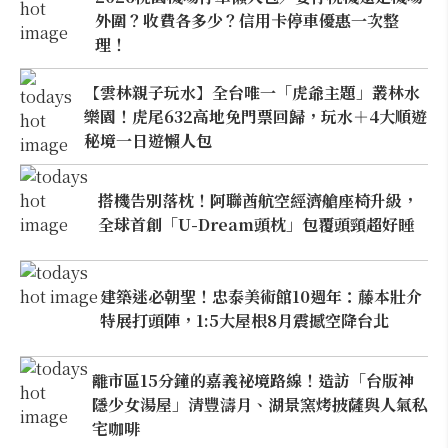
外圍？收費各多少？信用卡停車優惠一次整
理！
【雲林親子玩水】全台唯一「虎爺主題」叢林水
樂園！虎尾632高地免門票回歸，玩水＋4大順遊
秘境一日遊懶人包
搭機告別落枕！阿聯酋航空經濟艙座椅升級，
全球首創「U-Dream頭枕」包覆頭頸超好睡
建築迷必朝聖！忠泰美術館10週年：藤本壯介
特展打頭陣，1:5大屋根8月震撼空降台北
離市區15分鐘的嘉義祕境路線！造訪「台版神
隱少女湯屋」清豐濤月、湖景窯烤披薩與人氣私
宅咖啡