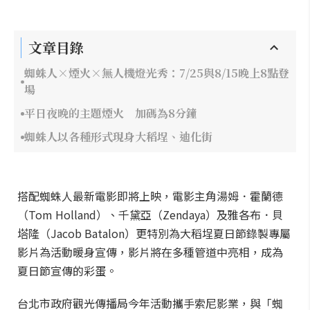
文章目錄
蜘蛛人×煙火×無人機燈光秀：7/25與8/15晚上8點登
場
平日夜晚的主題煙火 加碼為8分鐘
蜘蛛人以各種形式現身大稻埕、迪化街
搭配蜘蛛人最新電影即將上映，電影主角湯姆．霍蘭德
（Tom Holland）、千黛亞（Zendaya）及雅各布．貝
塔隆（Jacob Batalon）更特別為大稻埕夏日節錄製專屬
影片為活動暖身宣傳，影片將在多種管道中亮相，成為
夏日節宣傳的彩蛋。
台北市政府觀光傳播局今年活動攜手索尼影業，與「蜘