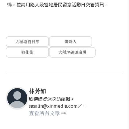
暢，並請用路人及當地居民留意活動日交管資訊。
大稻埕夏日節
蜘蛛人
迪化街
大稻埕碼頭廣場
林芳如
欣傳媒資深採訪編輯。
sasalin@xinmedia.com／
happy21917@gmail.com
查看所有文章