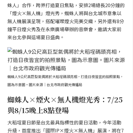
蛛人」合作，跨界打造夏日焦點，安排2場總長20分鐘的
「煙火×無人機」燈光秀，蜘蛛人將與台北城市意象以
無人機展演呈現，搭配璀璨煙火完美交織，另外還有8分
鐘平日煙火秀及在永樂廣場舉辦的音樂會，邀請大家前
來台北參與這場夏日盛典。
蜘蛛人9公尺高巨型氣偶將於大稻埕碼頭亮相，打造日夜皆宜的拍照景點，
圖為示意圖。圖片來源｜台北市政府觀光傳播局
蜘蛛人×煙火×無人機燈光秀：7/25
與8/15晚上8點登場
大稻埕夏日節是台北最具指標性的夏日活動，今年活動
升級，首度推出「國際IP×煙火×無人機」展演，將在7