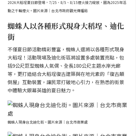
2026大稻埕夏日節登場，7/25、8/5、8/15煙火接力綻放，圖為2025年活
動之千輪煙火。圖片來源｜台北市政府觀光傳播局
蜘蛛人以各種形式現身大稻埕、迪化
街
不僅夏日節活動精彩豐富，蜘蛛人還將以各種形式現身
大稻埕！活動現場及迪化街區將設置多處裝置亮點，包
括9公尺巨型蜘蛛人氣偶、全長180公尺主題水岸光廊
等，更打造結合大稻埕復古建築與在地元素的「復古顛
倒屋」互動裝置，讓民眾打破地心引力，在熟悉的街景
中體驗大銀幕英雄的夏日魅力。
蜘蛛人現身台北迪化街。圖片來源｜台北市商業處