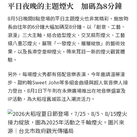
平日夜晚的主題煙火 加碼為8分鐘
8月5日晚間8點登場的平日主題煙火也非常精彩，施放時
長由往年的6分鐘大幅加碼至8分鐘，以「創意、工藝、
浪漫」三大主軸，結合造型煙火、交叉扇形煙火、工藝
級八重芯煙火，展現「一發煙火、層層綻放」的藝術效
果，以及長滯空垂柳煙火，帶來耳目一新的煙火觀賞體
驗。
另外，每場煙火秀都有搭配音樂表演，今年邀請溫蒂漫
步、甜約翰Sweet John等多組金曲級與超人氣音樂人接
力登台，8月1日下午則在永樂廣場推出在地音樂盛宴及
IP活動，為大稻埕舊城區注入潮流活力。