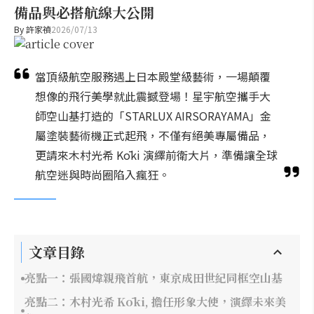
備品與必搭航線大公開
By
許家禎
2026/07/13
當頂級航空服務遇上日本殿堂級藝術，一場顛覆
想像的飛行美學就此震撼登場！星宇航空攜手大
師空山基打造的「STARLUX AIRSORAYAMA」金
屬塗裝藝術機正式起飛，不僅有絕美專屬備品，
更請來木村光希 Kōki 演繹前衛大片，準備讓全球
航空迷與時尚圈陷入瘋狂。
文章目錄
亮點一：張國煒親飛首航，東京成田世紀同框空山基
亮點二：木村光希 Kōki, 擔任形象大使，演繹未來美