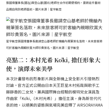
張國煒董事長(圖左)與空山基(圖右)老師在合作初期便相約，要將這件藝術
品親自飛到老師面前。圖片來源｜星宇航空
星宇航空張國煒董事長邀請空山基老師於機艙內親筆簽名落款，未來旅客將
可於客艙內親眼欣賞大師珍貴簽名。圖片來源｜星宇航空
亮點二：木村光希 Kōki, 擔任形象大
使，演繹未來美學
本次計畫發布的形象影片與全新機上安全影片引發熱烈
討論。官方正式公開由日本天王巨星木村拓哉與歌手工
藤靜香的二女兒、兼具國際舞台經驗的模特兒女演員及
作曲家「Kōki,（木村光希）」擔任主演，身為新世代代
表的她，以絕美的姿態與氣場完美詮釋了 AIRSORAYAMA