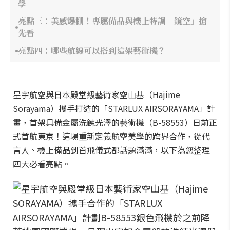
學
亮點三：美感爆棚！專屬備品與機上特調「鏡空」搶
先看
亮點四：哪些航線可以搭到這架藝術機？
星宇航空與日本殿堂級藝術家空山基（Hajime
Sorayama）攜手打造的「STARLUX AIRSORAYAMA」計
畫，首架具備金屬洗鍊光澤的藝術機（B-58553）日前正
式首航東京！這場重新定義航空美學的跨界合作，從代
言人、機上備品到首飛儀式都話題滿滿，以下為您整理
四大必看亮點。