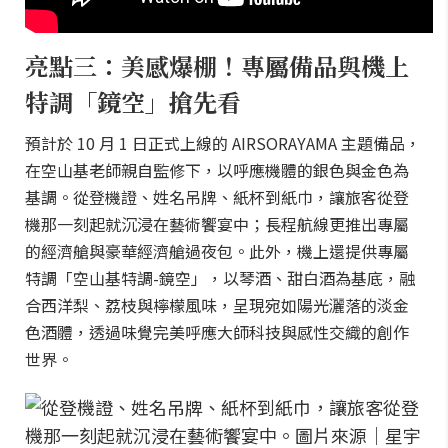
亮點三：美感爆棚！專屬備品與機上
特調「鏡空」搶先看
預計於 10 月 1 日正式上線的 AIRSORAYAMA 主題備品，
在空山基老師親自監修下，以呼應機體的銀色與金色為
基調。從登機證、姓名吊牌、紙杯到紙巾，讓旅客從登
機那一刻起就沉浸在藝術饗宴中；長程航線更推出專屬
的經濟艙與豪華經濟艙過夜包。此外，機上還提供專屬
特調「空山基特調-鏡空」，以琴酒、甜白酒為基底，融
合西洋梨、荔枝與檸檬風味，呈現宛如陽光灑落的淡金
色酒體，透過味覺完美呼應大師科技與感性交織的創作
世界。