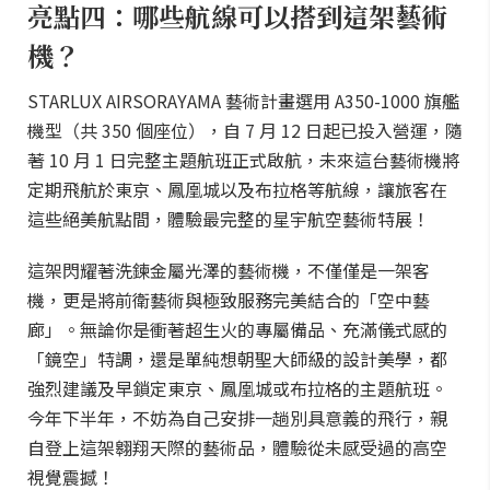
亮點四：哪些航線可以搭到這架藝術
機？
STARLUX AIRSORAYAMA 藝術計畫選用 A350-1000 旗艦
機型（共 350 個座位），自 7 月 12 日起已投入營運，隨
著 10 月 1 日完整主題航班正式啟航，未來這台藝術機將
定期飛航於東京、鳳凰城以及布拉格等航線，讓旅客在
這些絕美航點間，體驗最完整的星宇航空藝術特展！
這架閃耀著洗鍊金屬光澤的藝術機，不僅僅是一架客
機，更是將前衛藝術與極致服務完美結合的「空中藝
廊」。無論你是衝著超生火的專屬備品、充滿儀式感的
「鏡空」特調，還是單純想朝聖大師級的設計美學，都
強烈建議及早鎖定東京、鳳凰城或布拉格的主題航班。
今年下半年，不妨為自己安排一趟別具意義的飛行，親
自登上這架翱翔天際的藝術品，體驗從未感受過的高空
視覺震撼！