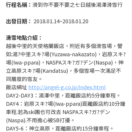
行程名稱：
滑到你不要不要之七日越後湯澤滑雪行
出發日期：
2018.01.14~2018.01.20
滑雪地點介紹：
越後中里的天使格蘭飯店，附近有多個滑雪場，譬
如:湯?中里スキ?場(Yuzawa-nakazato)，岩原スキ?
場(Iwa-ppara)，NASPAスキ?ガ?デン(Naspa)，神
立高原スキ?場(Kandatsu)，多個雪場一次滿足不
同層度的雪友。
飯店網址
http://angel-g.co.jp/index.html
DAY2-DAY3：湯澤中里，距離飯店約5分鐘車程。
DAY4：岩原スキ?場(Iwa-ppara)距離飯店約10分鐘
車程.若為ski團也可改去 NASPAスキ?ガ?デン
(Naspa).不用擔心被SB打擾。
DAY5-6：神立高原，距離飯店約15分鐘車程。