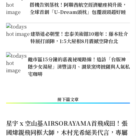
搭機告別落枕！阿聯酋航空經濟艙座椅升級，
全球首創「U-Dream頭枕」包覆頭頸超好睡
建築迷必朝聖！忠泰美術館10週年：藤本壯介
特展打頭陣，1:5大屋根8月震撼空降台北
離市區15分鐘的嘉義祕境路線！造訪「台版神
隱少女湯屋」清豐濤月、湖景窯烤披薩與人氣私
宅咖啡
接下篇文章
星宇 x 空山基AIRSORAYAMA首飛成田！張
國煒親飛同框大師，木村光希絕美代言，專屬