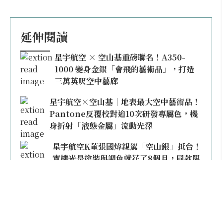
延伸閱讀
星宇航空 × 空山基重磅聯名！A350-
1000 變身金銀「會飛的藝術品」，打造
三萬英呎空中藝廊
星宇航空×空山基｜地表最大空中藝術品！
Pantone反覆校對逾10次研發專屬色，機
身折射「液態金屬」流動光澤
星宇航空K董張國煒親駕「空山銀」抵台！
實機光是塗裝與調色就花了8個月，同款限
量模型上架即秒殺