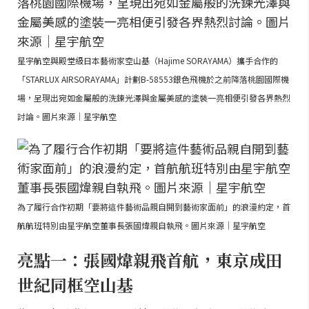
星宇航空與殿堂級日本藝術家空山基（Hajime SORAYAMA）攜手合作的
「STARLUX AIRSORAYAMA」計劃B-58553銀色飛機於之前降落桃園國際機
場，呈現出宛如金屬般的洗鍊光澤與金屬美感的塗裝一亮相便引發各界熱烈
討論。圖片來源｜星宇航空
為了履行合作初期「要將這件藝術品親自開到藝術家面前」的浪漫約定，首
航航班特別由星宇航空董事長張國煒親自執飛。圖片來源｜星宇航空
亮點一：張國煒親飛首航，東京成田
世紀同框空山基