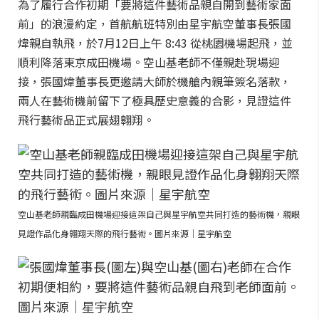
為了履行合作初期「要將這件藝術品親自開到藝術家面
前」的浪漫約定，首航航班特別由星宇航空董事長張國
煒親自執飛，於7月12日上午 8:43 從桃園機場起飛，並
順利降落東京成田機場。空山基老師不僅親赴現場迎
接，張國煒董事長更邀請大師於機艙內親筆簽名落款，
兩人在藝術機前留下了極具歷史意義的合影，見證這件
飛行藝術品正式展翅翱翔。
空山基老師親臨成田機場迎接這架自己與星宇航空共同打造的藝術機，親眼
見證作品化身翱翔天際的飛行藝術。圖片來源｜星宇航空