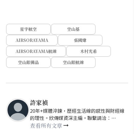
星宇航空
空山基
AIRSORAYAMA
張國煒
AIRSORAYAMA航線
木村光希
空山銀備品
空山銀航線
許家禎
20年+媒體淬鍊，歷經生活線的感性與財經線
的理性。欣傳媒資深主編。聯繫請洽：
nellyhsu@xinmedia.com
查看所有文章