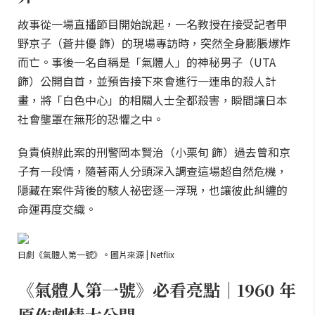
故事從一場直播節目開始說起，一名教授在接受記者甲
野京子（蒼井優 飾）的現場專訪時，突然全身膨脹爆炸
而亡。事後一名自稱是「氣體人」的神秘男子（UTA
飾）公開自首，並預告接下來會進行一連串的殺人計
畫，將「白色中心」的相關人士全都殺害，瞬間讓日本
社會壟罩在無形的恐懼之中。
負責偵辦此案的刑警岡本賢治（小栗旬 飾）過去曾和京
子有一段情，隨著兩人分頭深入調查這場超自然危機，
隱藏在案件背後的駭人祕密逐一浮現，也讓彼此糾纏的
命運再度交織。
日劇《氣體人第一號》。圖片來源 | Netflix
《氣體人第一號》必看亮點｜1960 年
原作劇情大公開