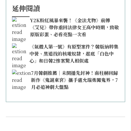
延伸閱讀
Y2K粉紅風暴來襲！《金法尤物》前傳
《艾兒》帶你重回法律女王高中時期，致敬
原版彩蛋、必看亮點一次看
《氣體人第一號》有原型案件？韓版納粹集
中營、黑道找的核電奴隸，起底「白色中
心」和日韓2慘案驚人相似處
7月韓劇推薦｜未開播先封神！南柱赫回歸
新作《鬼謎東宮》攜手盧允瑞勇闖鬼界，7
月必追神劇大盤點