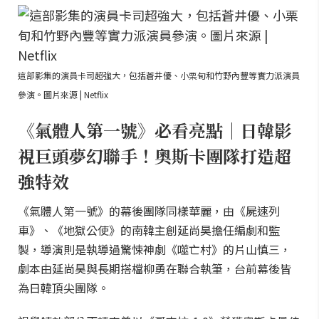
這部影集的演員卡司超強大，包括蒼井優、小栗旬和竹野內豐等實力派演員
參演。圖片來源 | Netflix
《氣體人第一號》必看亮點｜日韓影
視巨頭夢幻聯手！奧斯卡團隊打造超
強特效
《氣體人第一號》的幕後團隊同樣華麗，由《屍速列
車》、《地獄公使》的南韓主創延尚昊擔任編劇和監
製，導演則是執導過驚悚神劇《噬亡村》的片山慎三，
劇本由延尚昊與長期搭檔柳勇在聯合執筆，台前幕後皆
為日韓頂尖團隊。