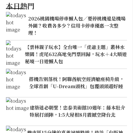
本日熱門
2026桃園機場停車懶人包／要停桃機還是機場
外圍？收費各多少？信用卡停車優惠一次整
理！
【雲林親子玩水】全台唯一「虎爺主題」叢林水
樂園！虎尾632高地免門票回歸，玩水＋4大順遊
秘境一日遊懶人包
搭機告別落枕！阿聯酋航空經濟艙座椅升級，
全球首創「U-Dream頭枕」包覆頭頸超好睡
建築迷必朝聖！忠泰美術館10週年：藤本壯介
特展打頭陣，1:5大屋根8月震撼空降台北
離市區15分鐘的嘉義祕境路線！造訪「台版神