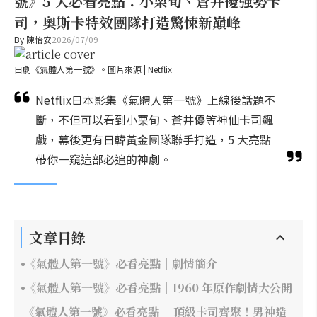
號》5 大必看亮點：小栗旬、蒼井優強勢卡
司，奧斯卡特效團隊打造驚悚新巔峰
By
陳怡安
2026/07/09
日劇《氣體人第一號》。圖片來源 | Netflix
Netflix日本影集《氣體人第一號》上線後話題不
斷，不但可以看到小栗旬、蒼井優等神仙卡司飆
戲，幕後更有日韓黃金團隊聯手打造，5 大亮點
帶你一窺這部必追的神劇。
文章目錄
《氣體人第一號》必看亮點｜劇情簡介
《氣體人第一號》必看亮點｜1960 年原作劇情大公開
《氣體人第一號》必看亮點 ｜頂級卡司齊聚！男神造