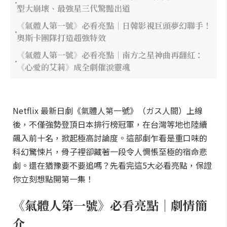
型大崩壞、最強星三代驚豔出道
《氣體人第一號》必看亮點｜日韓影視巨頭夢幻聯手！
奧斯卡團隊打造超強特效
《氣體人第一號》必看亮點｜南方之星神曲再翻紅：
《心愛的艾莉》成全劇催淚靈魂
Netflix 最新日劇《氣體人第一號》（ガス人間）上線
後，不僅強勢登頂日本排行榜冠軍，在台灣等地也陸續
飆入前十名，掀起極高討論度。這部劇乍看是重口味的
科幻驚悚片，骨子裡卻藏著一段令人惆悵至極的宿命悲
劇。還在猶豫要不要追嗎？先看完這5大必看亮點，保證
你立刻想點開第一集！
《氣體人第一號》必看亮點｜劇情簡
介