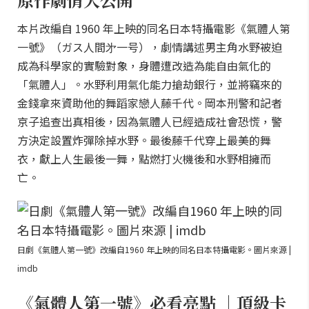
本片改編自 1960 年上映的同名日本特攝電影《氣體人第
一號》（ガス人間㐧一号），劇情講述男主角水野被迫
成為科學家的實驗對象，身體遭改造為能自由氣化的
「氣體人」。水野利用氣化能力搶劫銀行，並將竊來的
金錢拿來資助他的舞蹈家戀人藤千代。岡本刑警和記者
京子追查出真相後，因為氣體人已經造成社會恐慌，警
方決定設置炸彈除掉水野。最後藤千代穿上最美的舞
衣，獻上人生最後一舞，點燃打火機後和水野相擁而
亡。
日劇《氣體人第一號》改編自1960 年上映的同名日本特攝電影。圖片來源 |
imdb
《氣體人第一號》必看亮點 ｜頂級卡