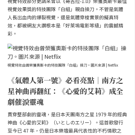
視覺特效部分更請來曾以《哥吉拉-1.0》榮獲奧斯卡最佳
視覺效果獎的特技團隊「白組」親自操刀。不管是氣體
人長出血肉的爆裂視覺，還是氣體穿梭實景的擬真特
效，都被網友大讚根本是「好萊塢電影等級」的震撼精
彩。
視覺特效由曾榮獲奧斯卡的特技團隊「白組」操刀。圖片來源 | Netflix
《氣體人第一號》必看亮點｜南方之
星神曲再翻紅：《心愛的艾莉》成全
劇催淚靈魂
貫穿整部劇的靈魂，是日本天團南方之星 1979 年的經典
神曲《心愛的艾莉》（いとしのエリー）。這首歌發行
至今已 47 年，仍是日本樂壇最具代表性的不朽情歌之