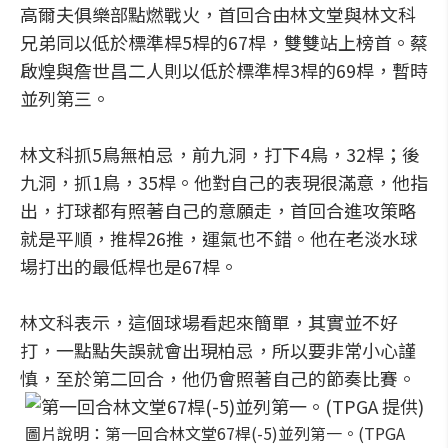
高爾夫俱樂部點燃戰火，首回合由林文堂與林文科
兄弟同以低於標準桿5桿的67桿，雙雙站上榜首。蔡
啟煌與詹世昌二人則以低於標準桿3桿的69桿，暫時
並列第三。
林文科抓5鳥無柏忌，前九洞，打下4鳥，32桿；後
九洞，抓1鳥，35桿。他對自己的表現很滿意，他指
出，打球都有照著自己的意願走，首回合進攻策略
就是平順，推桿26推，運氣也不錯。他在老淡水球
場打出的最低桿也是67桿。
林文科表示，這個球場看起來簡單，其實並不好
打，一點點失誤就會出現柏忌，所以要非常小心謹
慎，至於第二回合，他仍會照著自己的節奏比賽。
圖片說明：第一回合林文堂67桿(-5)並列第一。(TPGA