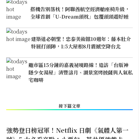
搭機告別落枕！阿聯酋航空經濟艙座椅升級，
全球首創「U-Dream頭枕」包覆頭頸超好睡
建築迷必朝聖！忠泰美術館10週年：藤本壯介
特展打頭陣，1:5大屋根8月震撼空降台北
離市區15分鐘的嘉義祕境路線！造訪「台版神
隱少女湯屋」清豐濤月、湖景窯烤披薩與人氣私
宅咖啡
接下篇文章
強勢登日榜冠軍！Netflix 日劇《氣體人第一