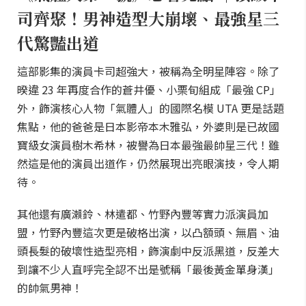
司齊聚！男神造型大崩壞、最強星三
代驚豔出道
這部影集的演員卡司超強大，被稱為全明星陣容。除了
暌違 23 年再度合作的蒼井優、小栗旬組成「最強 CP」
外，飾演核心人物「氣體人」的國際名模 UTA 更是話題
焦點，他的爸爸是日本影帝本木雅弘，外婆則是已故國
寶級女演員樹木希林，被譽為日本最強最帥星三代！雖
然這是他的演員出道作，仍然展現出亮眼演技，令人期
待。
其他還有廣瀨鈴、林遣都、竹野內豐等實力派演員加
盟，竹野內豐這次更是破格出演，以凸額頭、無眉、油
頭長髮的破壞性造型亮相，飾演劇中反派黑道，反差大
到讓不少人直呼完全認不出是號稱「最後黃金單身漢」
的帥氣男神！