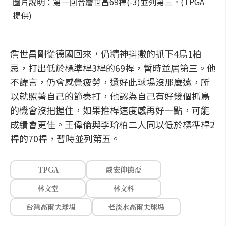
圖片說明：第一回合詹世昌69桿(-3)並列第三。(TPGA
提供)
詹世昌剛從德國回來，仍精神抖擻的抓下4鳥1柏
忌，打出低於標準桿3桿的69桿，暫時並居第三。他
不諱言，仍會感覺疲勞，還好此球場沒那麼遠，所
以就照著自己的節奏打，他認為自己有好幾個抓鳥
的機會沒把握住，如果推桿速度感再好一點，可能
成績會更佳。王偉倫與李玠柏二人同以低於標準桿2
桿的70桿，暫時並列第五。
TPGA
威宏仰德盃
林文堂
林文科
台灣高爾夫球場
老淡水高爾夫球場