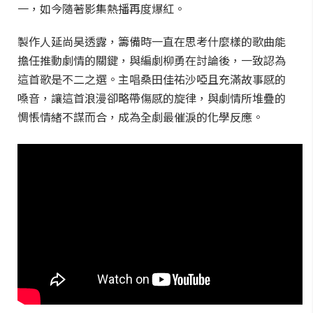
一，如今隨著影集熱播再度爆紅。
製作人延尚昊透露，籌備時一直在思考什麼樣的歌曲能
擔任推動劇情的關鍵，與編劇柳勇在討論後，一致認為
這首歌是不二之選。主唱桑田佳祐沙啞且充滿故事感的
嗓音，讓這首浪漫卻略帶傷感的旋律，與劇情所堆疊的
惆悵情緒不謀而合，成為全劇最催淚的化學反應。