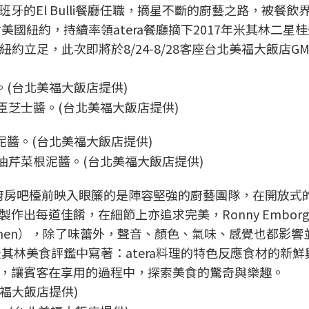
的El Bulli餐廳任職，摘星不斷的廚藝之路，被餐飲
美國紐約，持續率領atera餐廳摘下2017年米其林二星
在紐約立足，此次即將於8/24-8/28客座台北美福大飯店G
臣芝士醬。(台北美福大飯店提供)
油芹菜根泥醬。(台北美福大飯店提供)
式廚房吧檯前映入眼簾的是陣容堅強的廚藝團隊，在開放式
出每道佳餚，在細節上亦追求完美，Ronny Embor
 Kitchen），除了味蕾外，聲音、顏色、氣味、感覺也都影
米其林美食評鑑中寫著：atera料理的特色反應食材的新鮮
，讓賓客在享用的過程中，探索美食的驚奇與樂趣。