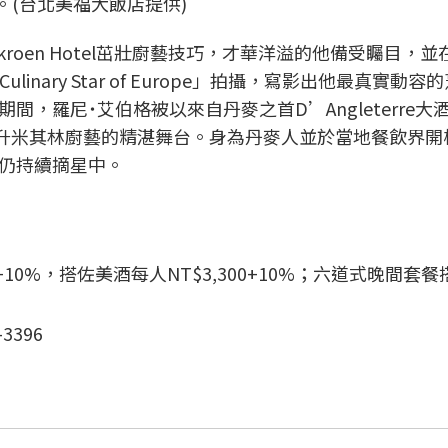
。(台北美福大飯店提供)
kroen Hotel茁壯廚藝技巧，才華洋溢的他備受矚目，並在
inary Star of Europe」拍攝，寫影出他最真實動容
，羅尼˙艾伯格被以來自丹麥之首D’Angleterre大
進躍升米其林廚藝的精湛舞台。身為丹麥人並於當地餐飲界開
仍持續摘星中。
+10%，搭佐美酒每人NT$3,300+10%；六道式晚間套
-3396