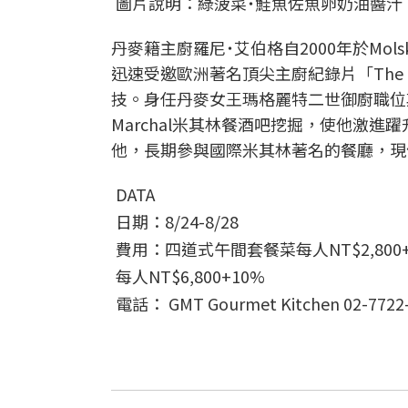
圖片說明：綠菠菜˙鮭魚佐魚卵奶油醬汁
丹麥籍主廚羅尼˙艾伯格自2000年於Mols
迅速受邀歐洲著名頂尖主廚紀錄片「The Cul
技。身任丹麥女王瑪格麗特二世御廚職位期間
Marchal米其林餐酒吧挖掘，使他激
他，長期參與國際米其林著名的餐廳，現
DATA
日期：8/24-8/28
費用：四道式午間套餐菜每人NT$2,800
每人NT$6,800+10%
電話： GMT Gourmet Kitchen 02-7722