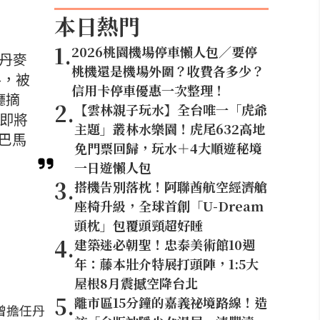
本日熱門
1
.
2026桃園機場停車懶人包／要停
任丹麥
桃機還是機場外圍？收費各多少？
路，被
信用卡停車優惠一次整理！
廳摘
2
.
【雲林親子玩水】全台唯一「虎爺
次即將
主題」叢林水樂園！虎尾632高地
香巴馬
免門票回歸，玩水＋4大順遊秘境
一日遊懶人包
3
.
搭機告別落枕！阿聯酋航空經濟艙
座椅升級，全球首創「U-Dream
頭枕」包覆頭頸超好睡
4
.
建築迷必朝聖！忠泰美術館10週
年：藤本壯介特展打頭陣，1:5大
屋根8月震撼空降台北
5
.
離市區15分鐘的嘉義祕境路線！造
並曾擔任丹