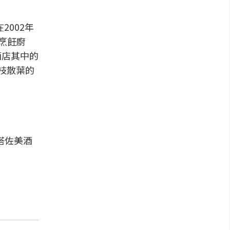
2002年
的烹飪廚
酒店其中的
枝散葉的
餐搭佐美酒