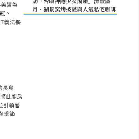
訪「台版神隱少女湯屋」清豐濤
界美譽為
月、湖景窯烤披薩與人氣私宅咖啡
桂冠。
MT義法餐
的長島
g將此廚房
響並引領著
與季節