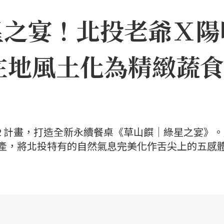
星之宴！北投老爺Ｘ陽
在地風土化為精緻蔬食
22 計畫，打造全新永續餐桌《草山饌｜綠星之宴》
饒物產，將北投特有的自然氣息完美化作舌尖上的五感