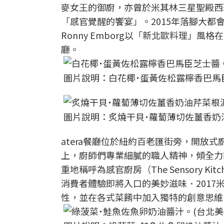
麥女王的御廚，亦曾於米其林三星聖殿西班牙
「感官覺醒的饗宴」。2015年落腳大都會
Ronny Emborg以「新北歐料理」風格
廳。
圖片說明：白花椰˙蛋黃佐松露檸香巴馬
圖片說明：炙燒干貝˙蘿蔔薄切佐薑香奶
atera餐廳位於紐約百老匯街旁，開放
上，廚師們專業細膩的職人精神，傾全力製作
重地稱呼為感官廚房（The Sensory
消費者體驗即將入口的美妙滋味．2017
性，並在各式菜餚中加入獨特的創意思維