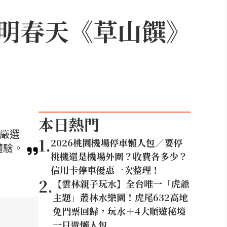
明春天《草山饌》
本日熱門
。嚴選
1
.
2026桃園機場停車懶人包／要停
體驗。
桃機還是機場外圍？收費各多少？
信用卡停車優惠一次整理！
2
.
【雲林親子玩水】全台唯一「虎爺
主題」叢林水樂園！虎尾632高地
免門票回歸，玩水＋4大順遊秘境
一日遊懶人包