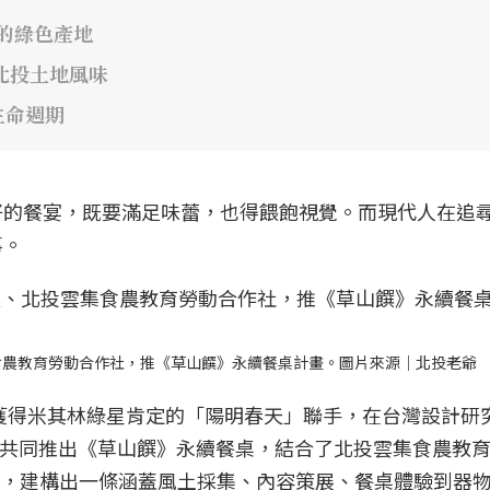
藏的綠色產地
北投土地風味
生命週期
好的餐宴，既要滿足味蕾，也得餵飽視覺。而現代人在追
事。
集食農教育勞動合作社，推《草山饌》永續餐桌計畫。圖片來源｜北投老爺
屆獲得米其林綠星肯定的「陽明春天」聯手，在台灣設計研
，共同推出《草山饌》永續餐桌，結合了北投雲集食農教
團隊，建構出一條涵蓋風土採集、內容策展、餐桌體驗到器