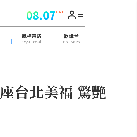
08.07
F R I
點
風格帶路
欣講堂
Style Travel
Xin Forum
客座台北美福 驚艷