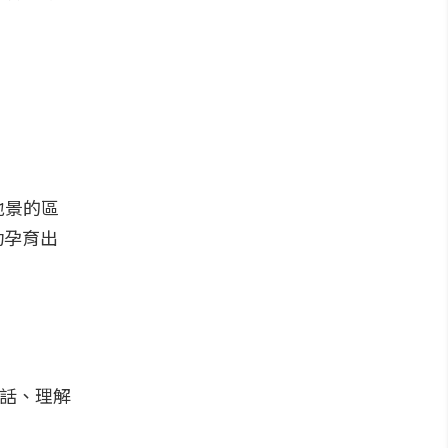
地景的區
功孕育出
對話、理解