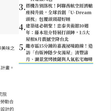
3
.
搭機告別落枕！阿聯酋航空經濟艙
座椅升級，全球首創「U-Dream
頭枕」包覆頭頸超好睡
4
.
建築迷必朝聖！忠泰美術館10週
年：藤本壯介特展打頭陣，1:5大
屋根8月震撼空降台北
5
.
離市區15分鐘的嘉義祕境路線！造
尋美味之
訪「台版神隱少女湯屋」清豐濤
月、湖景窯烤披薩與人氣私宅咖啡
究院
育勞動合
物設計的