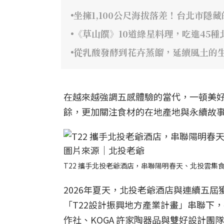
坐擁1,100公尺海拔落差！台北市隱
《草山饌》10道綠星料理，吃進45種
從乳酸發酵到花卉蒸餾，延續風土的
在越來越強調五感體驗的當代，一頓美
餘，更加關注食材的在地產地與永續故
T22 攜手北投老爺酒店，串聯陽明春天、北投雲
2026年夏天，北投老爺酒店與連續五
「T22設計振興地方產業計畫」串聯下
作社、KOGA 許家陶器品與雙好設計