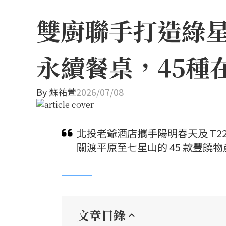
雙廚聯手打造綠
永續餐桌，45種
By
蘇祐萱
2026/07/08
北投老爺酒店攜手陽明春天及 T
關渡平原至七星山的 45 款豐
文章目錄