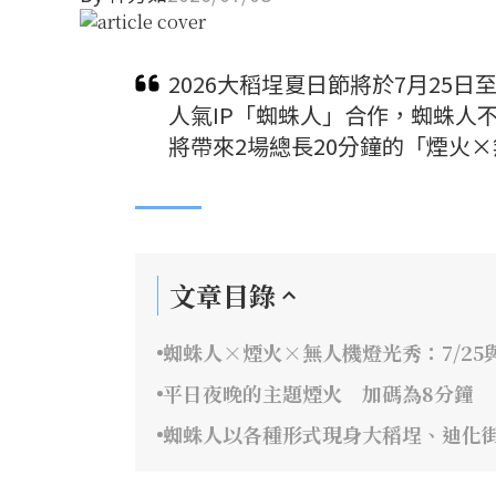
2026大稻埕夏日節將於7月25
人氣IP「蜘蛛人」合作，蜘蛛人
將帶來2場總長20分鐘的「煙火
文章目錄
蜘蛛人×煙火×無人機燈光秀：7/25與
平日夜晚的主題煙火 加碼為8分鐘
蜘蛛人以各種形式現身大稻埕、迪化