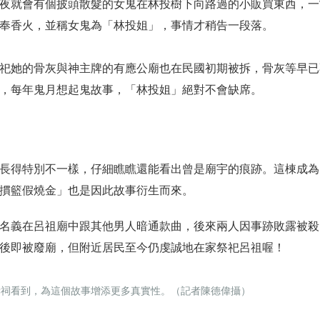
夜就會有個披頭散髮的女鬼在林投樹下向路過的小販買東西，一
奉香火，並稱女鬼為「林投姐」，事情才稍告一段落。
祀她的骨灰與神主牌的有應公廟也在民國初期被拆，骨灰等早已
，每年鬼月想起鬼故事，「林投姐」絕對不會缺席。
長得特別不一樣，仔細瞧瞧還能看出曾是廟宇的痕跡。
這棟成為
摜籃假燒金」也是因此故事衍生而來。
名義在呂祖廟中跟其他男人暗通款曲，後來兩人因事跡敗露被殺
後即被廢廟，但附近居民至今仍虔誠地在家祭祀呂祖喔！
孝祠看到，為這個故事增添更多真實性。（記者陳德偉攝）