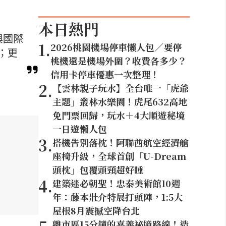
本日熱門
與國際
1
.
2026桃園機場停車懶人包／要停
；更
桃機還是機場外圍？收費各多少？
信用卡停車優惠一次整理！
2
.
【雲林親子玩水】全台唯一「虎爺
主題」叢林水樂園！虎尾632高地
免門票回歸，玩水＋4大順遊秘境
一日遊懶人包
3
.
搭機告別落枕！阿聯酋航空經濟艙
座椅升級，全球首創「U-Dream
頭枕」包覆頭頸超好睡
4
.
建築迷必朝聖！忠泰美術館10週
年：藤本壯介特展打頭陣，1:5大
屋根8月震撼空降台北
離市區15分鐘的嘉義祕境路線！造