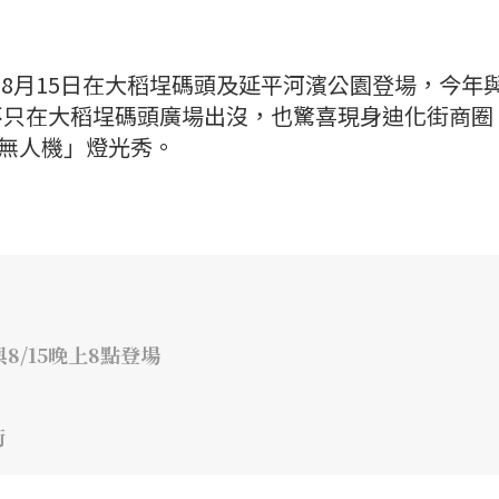
日至8月15日在大稻埕碼頭及延平河濱公園登場，今年
不只在大稻埕碼頭廣場出沒，也驚喜現身迪化街商圈
×無人機」燈光秀。
8/15晚上8點登場
街