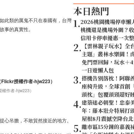
本日熱門
1
.
如此類的厲鬼不只在泰國有，台灣
2026桃園機場停車懶
故事的真實性。
桃機還是機場外圍？
信用卡停車優惠一次
2
.
【雲林親子玩水】全
主題」叢林水樂園！虎
免門票回歸，玩水＋
一日遊懶人包
3
.
搭機告別落枕！阿聯
座椅升級，全球首創「U
者-hjw223）
頭枕」包覆頭頸超好
4
.
建築迷必朝聖！忠泰美
年：藤本壯介特展打頭
屋根8月震撼空降台北
提心吊膽，不敢貿然接近的地方。
5
.
離市區15分鐘的嘉義