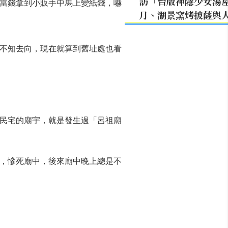
訪「台版神隱少女湯
當錢拿到小販手中馬上變紙錢，嚇
月、湖景窯烤披薩與
不知去向，現在就算到舊址處也看
民宅的廟宇，就是發生過「呂祖廟
，慘死廟中，後來廟中晚上總是不