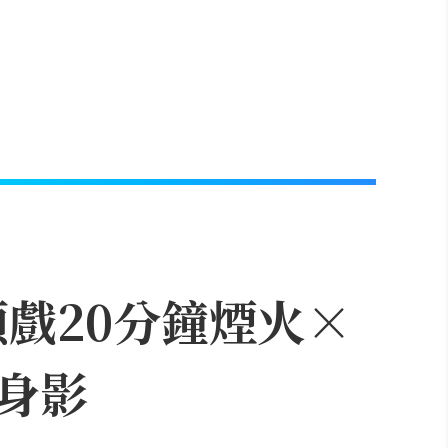
頭戲20分鐘煙火×
身影