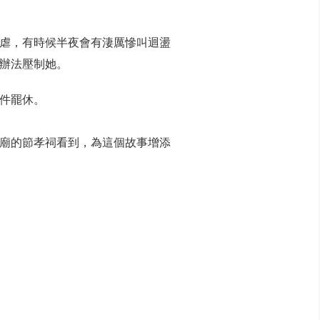
虐，有時候半夜會有淒厲慘叫迴盪
辦法壓制她。
件罷休。
廟的節孝祠看到，為這個故事增添