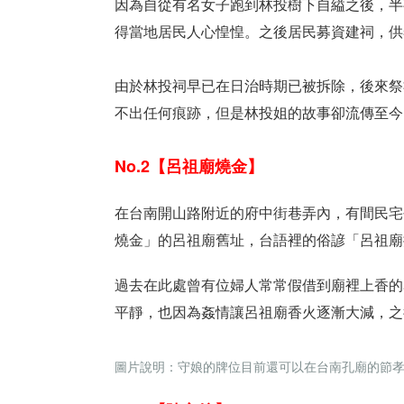
因為自從有名女子跑到林投樹下自縊之後，半
得當地居民人心惶惶。之後居民募資建祠，供
由於林投祠早已在日治時期已被拆除，後來祭
不出任何痕跡，但是林投姐的故事卻流傳至今
No.2【呂祖廟燒金】
在台南開山路附近的府中街巷弄內，有間民宅
燒金」的呂祖廟舊址，台語裡的俗諺「呂祖廟
過去在此處曾有位婦人常常假借到廟裡上香的
平靜，也因為姦情讓呂祖廟香火逐漸大減，之
圖片說明：守娘的牌位目前還可以在台南孔廟的節