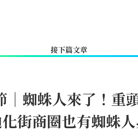
接下篇文章
日節｜蜘蛛人來了！重
迪化街商圈也有蜘蛛人