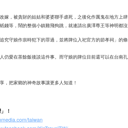
改嫁，被貪財的姑姑和婆婆聯手虐死，之後化作厲鬼在地方上肆
紙錢等，鬧的整個小鎮雞飛狗跳，就連請出廣澤尊王等神明都沒
追究守娘作祟時犯下的罪過，並將牌位入祀官方的節孝祠」的條
人仍愛在茶餘飯後談這件事。而守娘的牌位目前還可以在台南孔
享，把家鄉的神奇故事讓更多人知道！
灣」！
inmedia.com/taiwan