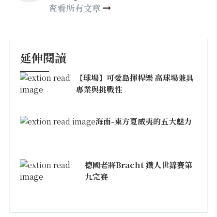
happy21917@gmail.com
查看所有文章
延伸閱讀
【球場】可愛島揮桿樂 高球場兼具
專業與挑戰性
海南-東方夏威夷的五大魅力
德國老將Bracht 鐵人世錦賽第
九完賽