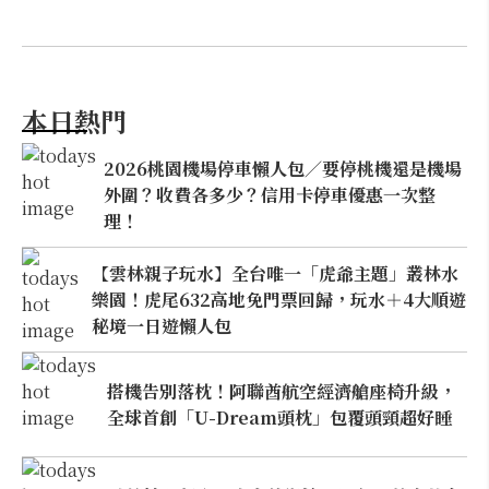
本日熱門
2026桃園機場停車懶人包／要停桃機還是機場
外圍？收費各多少？信用卡停車優惠一次整
理！
【雲林親子玩水】全台唯一「虎爺主題」叢林水
樂園！虎尾632高地免門票回歸，玩水＋4大順遊
秘境一日遊懶人包
搭機告別落枕！阿聯酋航空經濟艙座椅升級，
全球首創「U-Dream頭枕」包覆頭頸超好睡