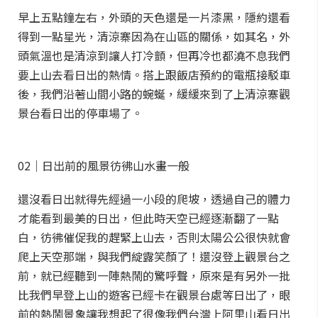
早上五點鐘左右，外頭的天色還是一片漆黑，隱約還看
得到一點星光，清涼寨因為在山區的關係，如其名，外
頭氣溫也是清涼到讓人打冷顫，但再冷也都澆不息我們
要上山去看日出的熱情。搭上跟飯店預約的電瓶接駁車
後，我們沿著山間小路的蜿蜒，緩緩來到了上清涼寨觀
景台看日出的停車場了。
02｜日出前的風景彷彿山水畫一般
還沒看日出就得先經過一小段的爬坡，透過自己的體力
才能看到最美的日出，但此時天空已經逐漸翻了一點
白，彷彿催促我的趕緊上山去，否則太陽公公很快就會
爬上天空那端，與我們綻露笑顏了！還沒登上觀景台之
前，就已經聽到一陣熱鬧的驚呼聲，原來是有另外一批
比我們早登上山的遊客已經卡在觀景台處等日出了，眼
前的熱鬧景象讓我想起了很像我們台灣上阿里山看日出