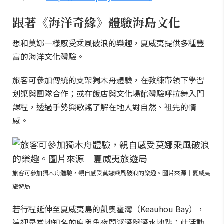
跟著《海洋奇緣》體驗海島文化
想和莫娜一樣感受乘風破浪的樂趣，夏威夷提供多種豐
富的海洋文化體驗。
旅客可參加傳統的支架獨木舟體驗，在教練帶領下學習
划槳與團隊合作；或在飯店與文化場館體驗呼拉舞入門
課程，透過手勢與歌謠了解在地人對自然、祖先的情
感。
旅客可參加獨木舟體驗，親自感受莫娜乘風破浪的樂趣。圖片來源｜夏威夷
旅遊局
若行程延伸至夏威夷島的凱奧霍灣（Keauhou Bay），
這裡是當地知名的魔鬼魚夜間浮潛與潛水地點；此活動