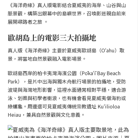
《海洋奇緣》真人版電影結合夏威夷的海岸、山谷與山
脈景觀，構築出銀幕中的島嶼世界，召喚影迷親自前來
展開尋路者之旅 。
歐胡島上的電影三大拍攝地
真人版《海洋奇緣》主要於夏威夷歐胡島（Oʻahu）取
景，將當地自然景觀融入電影場景。
歐胡島西岸的柏卡夷灣海濱公園（Pōkaʻī Bay Beach
Park），是片中出海與獨木舟航行場景的拍攝地，受防
波堤與海灣地形影響，這裡水面通常相對平穩，適合游
泳、划槳與初學者衝浪，也有機會看見夏威夷僧海豹或
綠蠵龜。周邊還可見夏威夷傳統宗教遺址 Kuʻilioloa
Heiau，兼具自然景觀與文化意義。