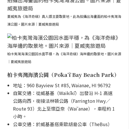
夏威夷為《海洋奇緣》真人版主要取景地，此為拍攝出海畫面的柏卡夷灣海
濱公園。圖片來源｜夏威夷旅遊局
柏卡夷灣海濱公園因水面平穩，為《海洋奇緣》海岸邊的取景地。圖片來源
｜夏威夷旅遊局
柏卡夷灣海濱公園（Pōkaʻī Bay Beach Park）
地址：960 Bayview St #85, Waianae, HI 96792
自駕交通：從威基基（Waikīkī）出發沿 H-1 高速
公路向西，銜接法林頓公路（Farrington Hwy／
Route 93）北上至懷亞奈（Waiʻanae），車程約 1
小時。
公車交通：於威基基搭乘歐胡島公車（TheBus）