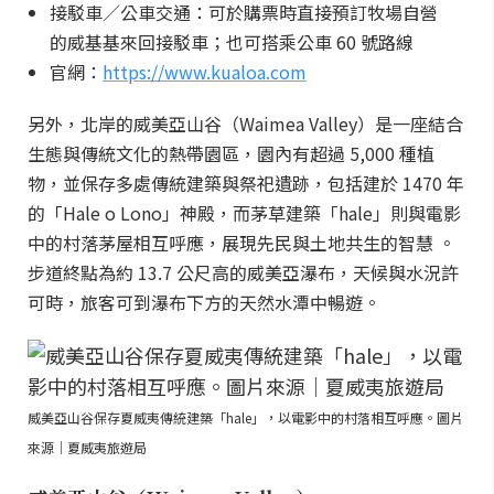
接駁車／公車交通：可於購票時直接預訂牧場自營
的威基基來回接駁車；也可搭乘公車 60 號路線
官網：
https://www.kualoa.com
另外，北岸的威美亞山谷（Waimea Valley）是一座結合
生態與傳統文化的熱帶園區，園內有超過 5,000 種植
物，並保存多處傳統建築與祭祀遺跡，包括建於 1470 年
的「Hale o Lono」神殿，而茅草建築「hale」則與電影
中的村落茅屋相互呼應，展現先民與土地共生的智慧 。
步道終點為約 13.7 公尺高的威美亞瀑布，天候與水況許
可時，旅客可到瀑布下方的天然水潭中暢遊。
威美亞山谷保存夏威夷傳統建築「hale」，以電影中的村落相互呼應。圖片
來源｜夏威夷旅遊局