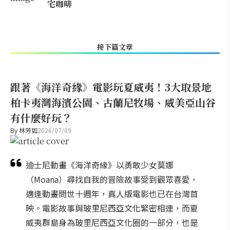
宅咖啡
接下篇文章
跟著《海洋奇緣》電影玩夏威夷！3大取景地
柏卡夷灣海濱公園、古蘭尼牧場、威美亞山谷
有什麼好玩？
By
林芳如
2026/07/09
迪士尼動畫《海洋奇緣》以勇敢少女莫娜
（Moana）尋找自我的冒險故事受到觀眾喜愛，
適逢動畫問世十週年，真人版電影也已在台灣首
映。電影故事與玻里尼西亞文化緊密相連，而夏
威夷群島身為玻里尼西亞文化圈的一部分，也是