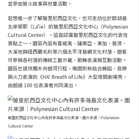
並參加營火故事與兒童活動。
若想進一步了解玻里尼西亞文化，也可走訪位於歐胡島
北岸萊耶（Lāʻie）的玻里尼西亞文化中心（Polynesian
Cultural Center），這是認識玻里尼西亞文化的代表性
景點之一。園區內設有夏威夷、薩摩亞、東加、斐濟、
大溪地與紐西蘭毛利等六個太平洋島嶼文化村落，遊客
可參與各村落的傳統工藝示範、歌舞表演與互動活動。
園區也提供獨木舟遊河行程，晚間則有結合舞蹈、音樂
與火刀表演的《HĀ: Breath of Life》大型夜間劇場秀，
由超過 100 位表演者共同演出。
玻里尼西亞文化中心內有許多海島文化表演。圖片來源｜Polynesian
Cultural Center