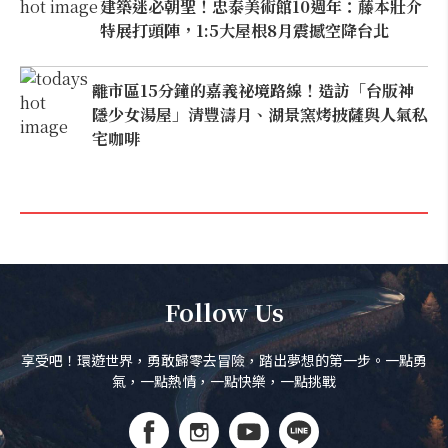
建築迷必朝聖！忠泰美術館10週年：藤本壯介
特展打頭陣，1:5大屋根8月震撼空降台北
離市區15分鐘的嘉義祕境路線！造訪「台版神
隱少女湯屋」清豐濤月、湖景窯烤披薩與人氣私
宅咖啡
Follow Us
享受吧！環遊世界，勇敢歸零去冒險，踏出夢想的第一步。一點勇
氣，一點熱情，一點快樂，一點挑戰