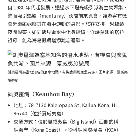
自 1980 年代起發展，透過水下燈光吸引浮游生物聚集，
進而吸引蝠鱝（manta ray）夜間前來覓食，讓遊客有機
會近距離觀察其在海中游動的身影。旅客安排一趟蝠鱝
夜間觀察，如同遇見電影中化身蝠鱝、守護莫娜的塔拉
祖母，能為海島假期增添難忘體驗。
凱奧霍灣為當地知名的潛水地點，有機會與魔鬼魚共游。圖片來源｜夏威夷
旅遊局
凱奧霍灣（Keauhou Bay）
地址：78-7130 Kaleiopapa St, Kailua-Kona, HI
96740（位於夏威夷島）
交通方式：位於夏威夷島（Big Island）西側的科
納海岸（Kona Coast）。從科納國際機場（KOA）