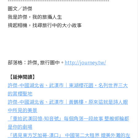
-------------------------------------------------------
圖文／許傑
我是許傑，我的旅攝人生
揹起相機，找尋旅行中的大小故事
部落格：許傑, 旅行圖中。
http://journey.tw/
【延伸閱讀】
許傑-中國湖北省、武漢市｜東湖櫻花園・名列世界三大
的賞櫻聖地
許傑-中國湖北省、武漢市｜黃鶴樓・原來這就是詩人眼
中所見的美景
「重拾武漢回憶-知音號」每個角落一段故事 整艘郵輪都
是你的劇場
「遇見東方芝加哥-漢口」 中國第二大租界 媲美外灘的左