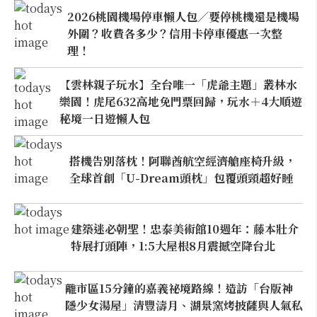
2026桃園機場停車懶人包／要停桃機還是機場
外圍？收費各多少？信用卡停車優惠一次整
理！
【雲林親子玩水】全台唯一「虎爺主題」叢林水
樂園！虎尾632高地免門票回歸，玩水＋4大順遊
秘境一日遊懶人包
搭機告別落枕！阿聯酋航空經濟艙座椅升級，
全球首創「U-Dream頭枕」包覆頭頸超好睡
建築迷必朝聖！忠泰美術館10週年：藤本壯介
特展打頭陣，1:5大屋根8月震撼空降台北
離市區15分鐘的嘉義祕境路線！造訪「台版神
隱少女湯屋」清豐濤月、湖景窯烤披薩與人氣私