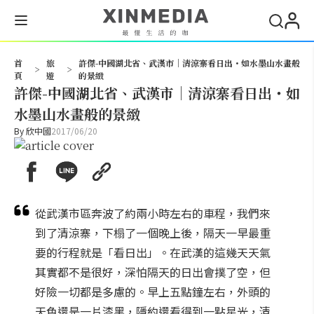
搜尋
首
旅
許傑-中國湖北省、武漢市｜清涼寨看日出・如水墨山水畫般
>
>
頁
遊
的景緻
許傑-中國湖北省、武漢市｜清涼寨看日出・如
水墨山水畫般的景緻
By
欣中國
2017/06/20
從武漢市區奔波了約兩小時左右的車程，我們來
到了清涼寨，下榻了一個晚上後，隔天一早最重
要的行程就是「看日出」。在武漢的這幾天天氣
其實都不是很好，深怕隔天的日出會撲了空，但
好險一切都是多慮的。早上五點鐘左右，外頭的
天色還是一片漆黑，隱約還看得到一點星光，清