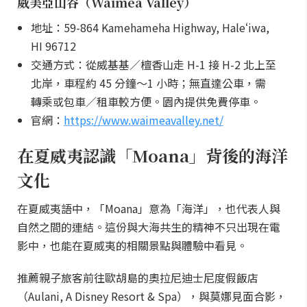
威美亞山谷（Waimea Valley）
地址：59-864 Kamehameha Highway, Haleʻiwa,
HI 96712
交通方式：從威基基／檀香山走 H-1 接 H-2 北上至
北岸，車程約 45 分鐘～1 小時；無直達公車，需
轉乘或包車／租車較方便。園內提供免費停車。
官網：
https://www.waimeavalley.net/
在夏威夷認識「Moana」背後的海洋
文化
在夏威夷語中，「Moana」意為「海洋」，也代表人與
自然之間的連結。這份與大海共生的精神不只出現在電
影中，也能在夏威夷的相關景點與體驗中看見。
推薦親子旅客前往歐胡島的奧拉尼迪士尼度假飯店
（Aulani, A Disney Resort & Spa），與莫娜見面合影，