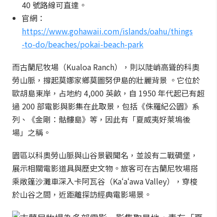
40 號路線可直達。
官網：
https://www.gohawaii.com/islands/oahu/things
-to-do/beaches/pokai-beach-park
而古蘭尼牧場（Kualoa Ranch），則以陡峭高聳的科奧
勞山脈，撐起莫娜家鄉莫圖努伊島的壯麗背景 。它位於
歐胡島東岸，占地約 4,000 英畝，自 1950 年代起已有超
過 200 部電影與影集在此取景，包括《侏羅紀公園》系
列、《金剛：骷髏島》等，因此有「夏威夷好萊塢後
場」之稱。
園區以科奧勞山脈與山谷景觀聞名，並設有二戰碉堡，
展示相關電影道具與歷史文物。旅客可在古蘭尼牧場搭
乘敞篷沙灘車深入卡阿瓦谷（Kaʻaʻawa Valley），穿梭
於山谷之間，近距離探訪經典電影場景。