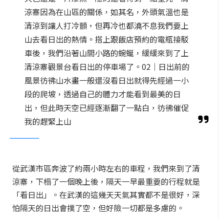
涼寨因為在山區的關係，如其名，外頭氣溫也是
清涼到讓人打冷顫，但再冷也都澆不息我們要上
山去看日出的熱情。搭上跟飯店預約的電瓶接駁
車後，我們沿著山間小路的蜿蜒，緩緩來到了上
清涼寨觀景台看日出的停車場了。02｜日出前的
風景彷彿山水畫一般還沒看日出就得先經過一小
段的爬坡，透過自己的體力才能看到最美的日
出，但此時天空已經逐漸翻了一點白，彷彿催促
我的趕緊上山
從武漢市區奔波了約兩小時左右的車程，我們來到了清
涼寨，下榻了一個晚上後，隔天一早最重要的行程就是
「看日出」。在武漢的這幾天天氣其實都不是很好，深
怕隔天的日出會撲了空，但好險一切都是多慮的。