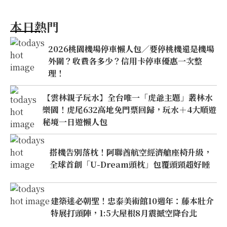
本日熱門
2026桃園機場停車懶人包／要停桃機還是機場
外圍？收費各多少？信用卡停車優惠一次整
理！
【雲林親子玩水】全台唯一「虎爺主題」叢林水
樂園！虎尾632高地免門票回歸，玩水＋4大順遊
秘境一日遊懶人包
搭機告別落枕！阿聯酋航空經濟艙座椅升級，
全球首創「U-Dream頭枕」包覆頭頸超好睡
建築迷必朝聖！忠泰美術館10週年：藤本壯介
特展打頭陣，1:5大屋根8月震撼空降台北