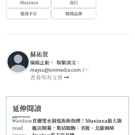
Musinsa
流行
電商平台
韓國品牌
蘇祐萱
編輯企劃。 聯繫請洽：
maysu@xinmedia.com /
may860527@gmail.com
查看所有文章
延伸閱讀
首爾聖水洞逛街新指標！Musinsa最大旗
艦店開幕，集結服飾、美妝、北歐咖啡