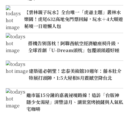
【雲林親子玩水】全台唯一「虎爺主題」叢林水
樂園！虎尾632高地免門票回歸，玩水＋4大順遊
秘境一日遊懶人包
搭機告別落枕！阿聯酋航空經濟艙座椅升級，
全球首創「U-Dream頭枕」包覆頭頸超好睡
建築迷必朝聖！忠泰美術館10週年：藤本壯介
特展打頭陣，1:5大屋根8月震撼空降台北
離市區15分鐘的嘉義祕境路線！造訪「台版神
隱少女湯屋」清豐濤月、湖景窯烤披薩與人氣私
宅咖啡