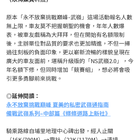
原本「永不放棄挑戰巔峰-武嶺」這場活動報名人數
無上限，車友莫不把握朝聖的機會，年年人數爆
表，被車友戲稱為大拜拜，但在開始有名額限制
後，主辦單位對品質的要求也更加精進，不但一掃
過往刻板的負面印象，更以嶄新流暢的樣貌呈現在
廣大的車友面前，堪稱升級版的「NS武嶺2.0」，今
年名額下修，但同時增加「競賽組」，想必將會吸
引更多勇腳前來挑戰。
◎延伸閱讀：
永不放棄挑戰巔峰 夏美的私密武嶺通指南
備戰武嶺系列–中部篇《條條道路上新社》
騎乘路線自埔里地理中心碑出發，經人止關
（16K/790M）→霧社（22K/1170M）→清境