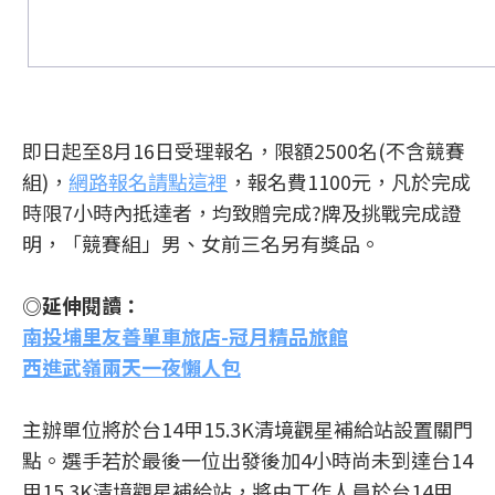
即日起至8月16日受理報名，限額2500名(不含競賽
組)，
網路報名請點這裡
，報名費1100元，凡於完成
時限7小時內抵達者，均致贈完成?牌及挑戰完成證
明，「競賽組」男、女前三名另有獎品。
◎延伸閱讀：
南投埔里友善單車旅店-冠月精品旅館
西進武嶺兩天一夜懶人包
主辦單位將於台14甲15.3K清境觀星補給站設置關門
點。選手若於最後一位出發後加4小時尚未到達台14
甲15.3K清境觀星補給站，將由工作人員於台14甲