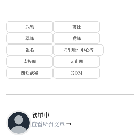
武嶺
霧社
翠峰
鳶峰
報名
埔里地理中心碑
南投縣
人止關
西進武嶺
KOM
欣單車
查看所有文章