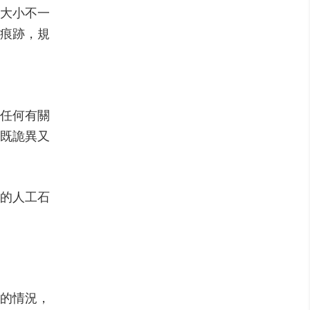
個大小不一
痕跡，規
任何有關
既詭異又
的人工石
內的情況，