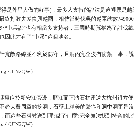
覺得是外星人做的好事)，最多人支持的說法是這裡原是越
終打敗夫差復興越國，相傳當時伐吳的越軍總數?4900
外“屯兵說”也有相當多支持者，三國時期孫權為了討伐歙
也因此才有了“屯溪”這個地名。
計寬敞路線並不利於防守，且洞內完全沒有防禦工事，說
山謎窟位於新安江旁邊，順江而下將石材運送去杭州很方便
不必大費周章的挖洞，石壁上精美的鑿痕和洞中洞更是沒
，而這些石料被送到哪?做了什麼?完全無法找到符合的比