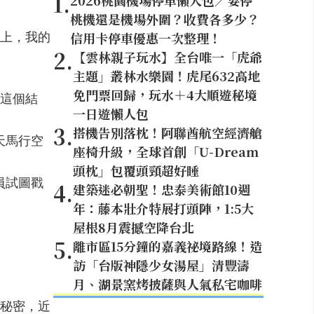
1
.
2026桃園機場停車懶人包／要停
桃機還是機場外圍？收費各多少？
信用卡停車優惠一次整理！
上，我的
2
.
【雲林親子玩水】全台唯一「虎爺
主題」叢林水樂園！虎尾632高地
免門票回歸，玩水＋4大順遊秘境
這個結
一日遊懶人包
3
.
搭機告別落枕！阿聯酋航空經濟艙
天馬行空
座椅升級，全球首創「U-Dream
頭枕」包覆頭頸超好睡
員試圖戳
4
.
建築迷必朝聖！忠泰美術館10週
年：藤本壯介特展打頭陣，1:5大
屋根8月震撼空降台北
5
.
離市區15分鐘的嘉義祕境路線！造
訪「台版神隱少女湯屋」清豐濤
月、湖景窯烤披薩與人氣私宅咖啡
秘密，近