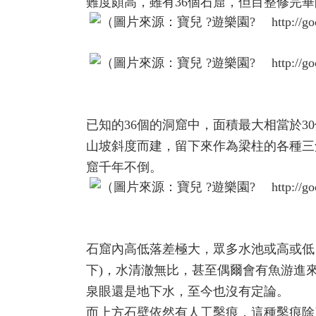
難度頗高，雖有36個石窟，但目整修完畢
已知的36個的洞窟中，面積最大相當於
山坡斜度而建，留下來作為梁柱的各種三
窟千年不倒。
石窟內高低落差極大，眾多水池或高或低
下)，水清澈無比，甚至偶爾會有魚游進
泉眼還是地下水，至今也沒有定論。
而上方石壁依然有人工鑿痕，這種鑿痕除