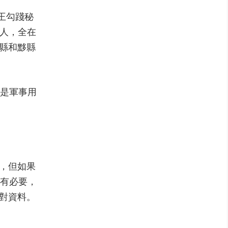
王勾踐秘
0人，全在
縣和黟縣
是軍事用
，但如果
有必要，
對資料。