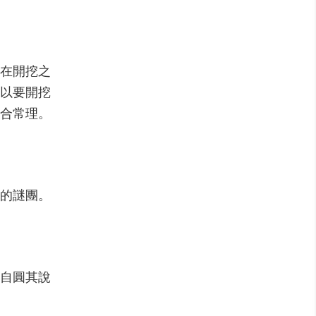
是在開挖之
前以要開挖
合常理。
多的謎團。
法自圓其說