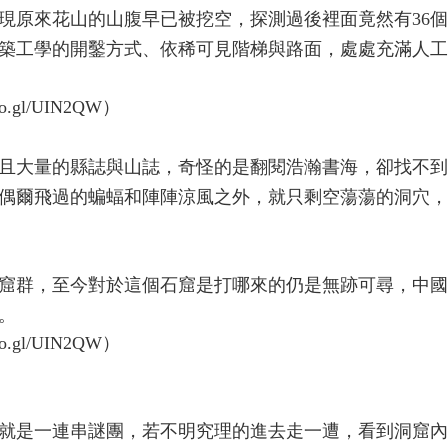
現原來花山的山腹早已被挖空，探測過後裡面竟然有36
築工學的開鑿方式、依稀可見階梯與路面，處處充滿人工
且大量的縣誌與山誌，奇怪的是翻閱浩瀚書海，卻找不到
偶爾飛過的蝙蝠和陣陣涼風之外，就只剩空蕩蕩的洞穴，
窟群，至今對於這個石窟是打哪來的仍是無跡可尋，中國
。
身就是一連串謎團，若不明究理的進去走一遭，看到洞窟