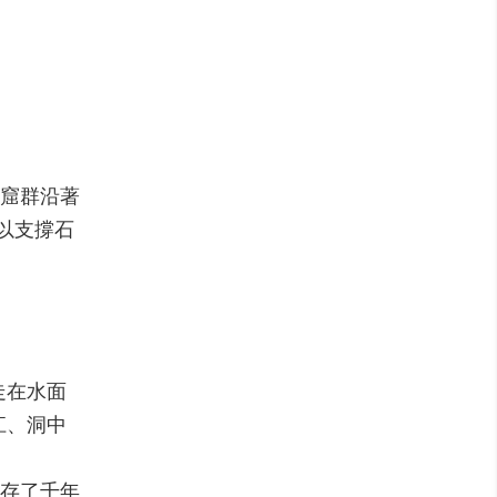
石窟群沿著
以支撐石
走在水面
江、洞中
存了千年