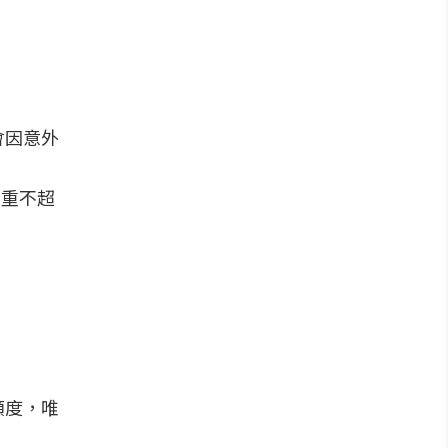
會因意外
淨重不超
額度，唯