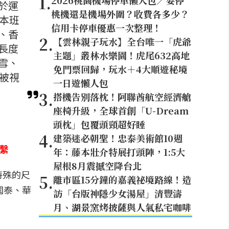
1
.
2026桃園機場停車懶人包／要停
於運
桃機還是機場外圍？收費各多少？
本班
信用卡停車優惠一次整理！
、香
2
.
【雲林親子玩水】全台唯一「虎爺
長度
主題」叢林水樂園！虎尾632高地
雪、
免門票回歸，玩水＋4大順遊秘境
可被視
一日遊懶人包
3
.
搭機告別落枕！阿聯酋航空經濟艙
座椅升級，全球首創「U-Dream
頭枕」包覆頭頸超好睡
4
.
建築迷必朝聖！忠泰美術館10週
繫
年：藤本壯介特展打頭陣，1:5大
屋根8月震撼空降台北
特殊的尺
5
.
離市區15分鐘的嘉義祕境路線！造
國泰、華
訪「台版神隱少女湯屋」清豐濤
月、湖景窯烤披薩與人氣私宅咖啡