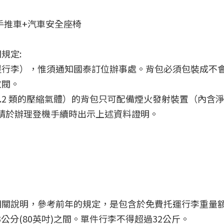
嬰兒手推車+汽車安全座椅
規定:
提行李），惟須通知國泰訂位辦事處。背包必須包裝成不
放閥。
.2 類的壓縮氣體）的背包只可配備煙火發射裝置（內含
類）。請於辦理登機手續時出示上述資料證明。
相關說明，參考前年的規定，是包含於免費托運行李重量
03公分(80英吋)之間。單件行李不得超過32公斤。