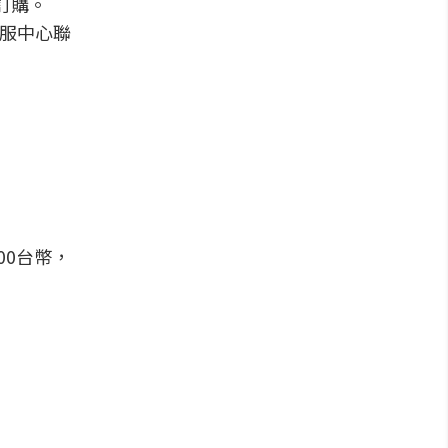
)訂購。
服中心聯
00台幣，