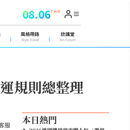
08.06
T H U
點
風格帶路
欣講堂
Style Travel
Xin Forum
託運規則總整理
本日熱門
與客服