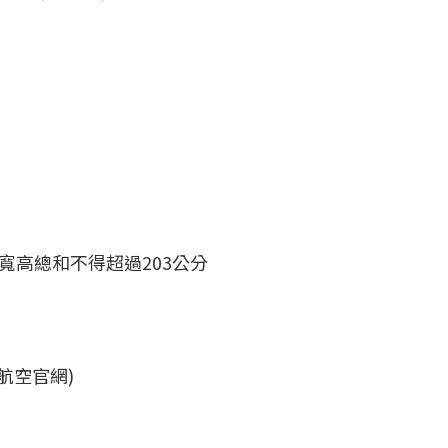
寬高總和不得超過203公分
航空官網)