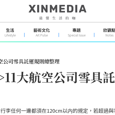
生活
藝術文化
專題
欣觀
Lifestyle
Art Pulse
Special Issue
Notes
航空公司雪具託運規則總整理
>11大航空公司雪具
增加:行李任何一邊都須在120cm以内的規定，若超過