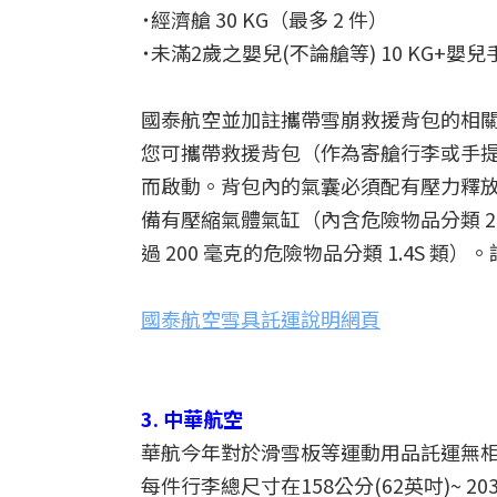
˙經濟艙 30 KG（最多 2 件）
˙未滿2歲之嬰兒(不論艙等) 10 KG+
國泰航空並加註攜帶雪崩救援背包的相關
您可攜帶救援背包（作為寄艙行李或手
而啟動。背包內的氣囊必須配有壓力釋
備有壓縮氣體氣缸（內含危險物品分類 2
過 200 毫克的危險物品分類 1.4S 
國泰航空雪具託運說明網頁
3. 中華航空
華航今年對於滑雪板等運動用品託運無
每件行李總尺寸在158公分(62英吋)~ 2