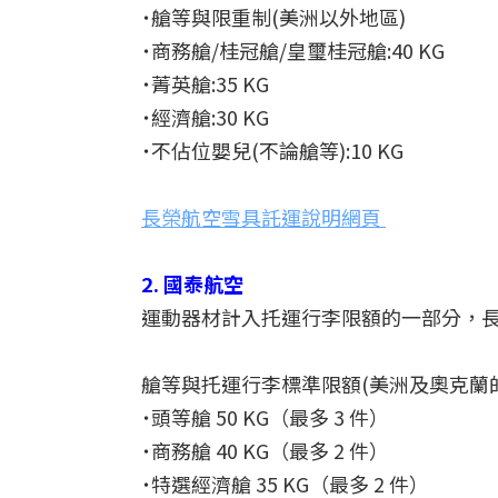
˙艙等與限重制(美洲以外地區)
˙商務艙/桂冠艙/皇璽桂冠艙:40 KG
˙菁英艙:35 KG
˙經濟艙:30 KG
˙不佔位嬰兒(不論艙等):10 KG
長榮航空雪具託運說明網頁
2. 國泰航空
運動器材計入托運行李限額的一部分，長
艙等與托運行李標準限額(美洲及奧克蘭
˙頭等艙 50 KG（最多 3 件）
˙商務艙 40 KG（最多 2 件）
˙特選經濟艙 35 KG（最多 2 件）