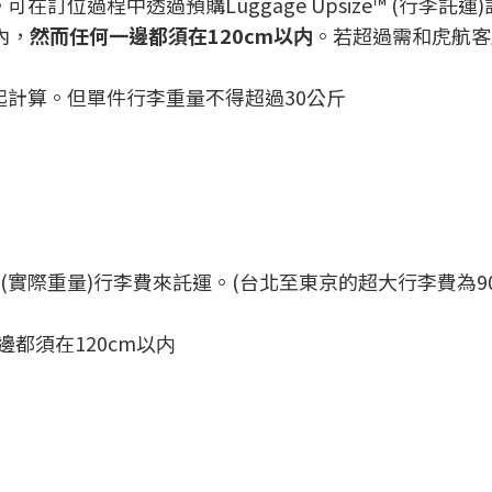
訂位過程中透過預購Luggage Upsize™ (行李託運
內，
然而任何一邊都須在120cm以内
。若超過需和虎航客
起計算。但單件行李重量不得超過30公斤
(實際重量)行李費來託運。(台北至東京的超大行李費為9
邊都須在120cm以内