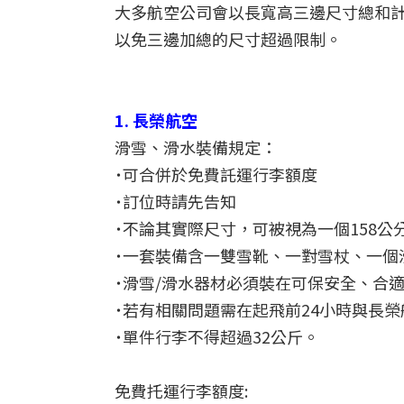
大多航空公司會以長寬高三邊尺寸總和
以免三邊加總的尺寸超過限制。
1. 長榮航空
滑雪、滑水裝備規定：
˙可合併於免費託運行李額度
˙訂位時請先告知
˙不論其實際尺寸，可被視為一個158公分
˙一套裝備含一雙雪靴、一對雪杖、一個
˙滑雪/滑水器材必須裝在可保安全、合
˙若有相關問題需在起飛前24小時與長
˙單件行李不得超過32公斤。
免費托運行李額度: