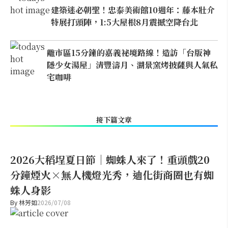
建築迷必朝聖！忠泰美術館10週年：藤本壯介
特展打頭陣，1:5大屋根8月震撼空降台北
離市區15分鐘的嘉義祕境路線！造訪「台版神
隱少女湯屋」清豐濤月、湖景窯烤披薩與人氣私
宅咖啡
接下篇文章
2026大稻埕夏日節｜蜘蛛人來了！重頭戲20
分鐘煙火×無人機燈光秀，迪化街商圈也有蜘
蛛人身影
By
林芳如
2026/07/08