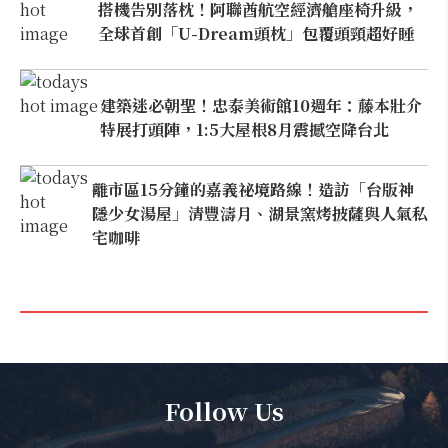
搭機告別落枕！阿聯酋航空經濟艙座椅升級，
全球首創「U-Dream頭枕」包覆頭頸超好睡
建築迷必朝聖！忠泰美術館10週年：藤本壯介
特展打頭陣，1:5大屋根8月震撼空降台北
離市區15分鐘的嘉義祕境路線！造訪「台版神
隱少女湯屋」清豐濤月、湖景窯烤披薩與人氣私
宅咖啡
Follow Us