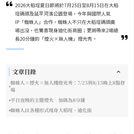
2026大稻埕夏日節將於7月25日至8月15日在大稻
埕碼頭及延平河濱公園登場，今年與國際人氣
IP「蜘蛛人」合作，蜘蛛人不只在大稻埕碼頭廣
場出沒，也驚喜現身迪化街商圈；更將帶來2場總
長20分鐘的「煙火×無人機」燈光秀。
文章目錄
蜘蛛人×煙火×無人機燈光秀：7/25與8/15晚上8點登
場
平日夜晚的主題煙火 加碼為8分鐘
蜘蛛人以各種形式現身大稻埕、迪化街