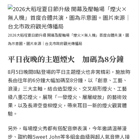
2026大稻埕夏日節升級 開幕及壓軸場「煙火×無人機」首度合體共演，圖
為示意圖。圖片來源｜台北市政府觀光傳播局
平日夜晚的主題煙火 加碼為8分鐘
8月5日晚間8點登場的平日主題煙火也非常精彩，施放時
長由往年的6分鐘大幅加碼至8分鐘，以「創意、工藝、
浪漫」三大主軸，結合造型煙火、交叉扇形煙火、工藝
級八重芯煙火，展現「一發煙火、層層綻放」的藝術效
果，以及長滯空垂柳煙火，帶來耳目一新的煙火觀賞體
驗。
另外，每場煙火秀都有搭配音樂表演，今年邀請溫蒂漫
步、甜約翰Sweet John等多組金曲級與超人氣音樂人接