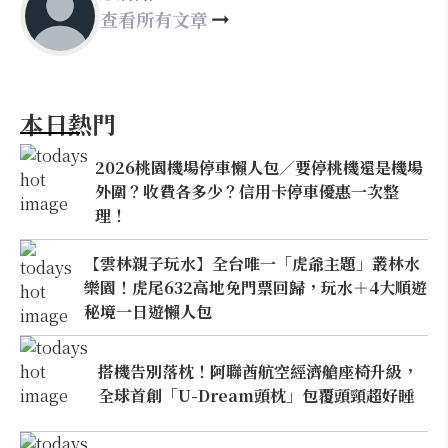
查看所有文章
本日熱門
2026桃園機場停車懶人包／要停桃機還是機場
外圍？收費各多少？信用卡停車優惠一次整
理！
【雲林親子玩水】全台唯一「虎爺主題」叢林水
樂園！虎尾632高地免門票回歸，玩水＋4大順遊
秘境一日遊懶人包
搭機告別落枕！阿聯酋航空經濟艙座椅升級，
全球首創「U-Dream頭枕」包覆頭頸超好睡