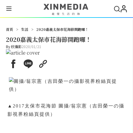
搜尋
首頁
>
生活
>
2020嘉義太保市花海節開跑囉！
2020嘉義太保市花海節開跑囉！
By
欣攝影
2020/01/21
▲2017太保市花海節 圖攝/翁宗憲（吉田榮一の攝
影視界粉絲頁提供）