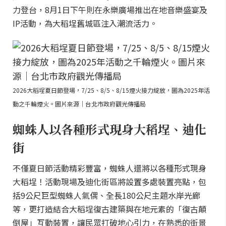
力登台，8月1日下午則在永樂廣場推出在地音樂盛宴及
IP活動，為大稻埕舊城區注入潮流活力。
2026大稻埕夏日節登場，7/25、8/5、8/15煙火接力綻放，圖為2025年活
動之千輪煙火。圖片來源｜台北市政府觀光傳播局
蜘蛛人以各種形式現身大稻埕、迪化
街
不僅夏日節活動精彩豐富，蜘蛛人還將以各種形式現身
大稻埕！活動現場及迪化街區將設置多處裝置亮點，包
括9公尺巨型蜘蛛人氣偶、全長180公尺主題水岸光廊
等，更打造結合大稻埕復古建築與在地元素的「復古顛
倒屋」互動裝置，讓民眾打破地心引力，在熟悉的街景