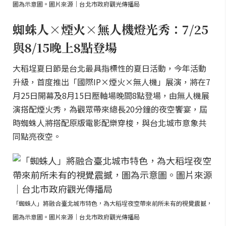
圖為示意圖。圖片來源｜台北市政府觀光傳播局
蜘蛛人×煙火×無人機燈光秀：7/25
與8/15晚上8點登場
大稻埕夏日節是台北最具指標性的夏日活動，今年活動
升級，首度推出「國際IP×煙火×無人機」展演，將在7
月25日開幕及8月15日壓軸場晚間8點登場，由無人機展
演搭配煙火秀，為觀眾帶來總長20分鐘的夜空饗宴，屆
時蜘蛛人將搭配原版電影配樂穿梭，與台北城市意象共
同點亮夜空。
「蜘蛛人」將融合臺北城市特色，為大稻埕夜空帶來前所未有的視覺震撼，
圖為示意圖。圖片來源｜台北市政府觀光傳播局