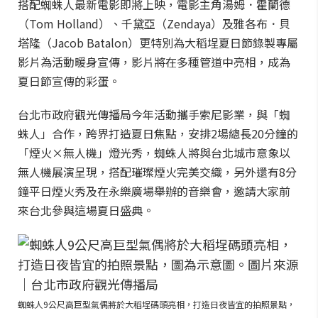
搭配蜘蛛人最新電影即將上映，電影主角湯姆．霍蘭德
（Tom Holland）、千黛亞（Zendaya）及雅各布．貝
塔隆（Jacob Batalon）更特別為大稻埕夏日節錄製專屬
影片為活動暖身宣傳，影片將在多種管道中亮相，成為
夏日節宣傳的彩蛋。
台北市政府觀光傳播局今年活動攜手索尼影業，與「蜘
蛛人」合作，跨界打造夏日焦點，安排2場總長20分鐘的
「煙火×無人機」燈光秀，蜘蛛人將與台北城市意象以
無人機展演呈現，搭配璀璨煙火完美交織，另外還有8分
鐘平日煙火秀及在永樂廣場舉辦的音樂會，邀請大家前
來台北參與這場夏日盛典。
蜘蛛人9公尺高巨型氣偶將於大稻埕碼頭亮相，打造日夜皆宜的拍照景點，