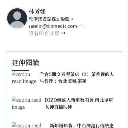
林芳如
欣傳媒資深採訪編輯。
sasalin@xinmedia.com／
happy21917@gmail.com
查看所有文章
延伸閱讀
全台5間文青喫茶店（2）茶香裡的人
生哲理：台北 臻味茶苑
DIZO蜘蛛人新車發表會 南北單車
女神直播助陣
新年辦年貨／中台灣流行傳統應