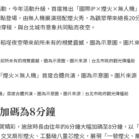
動，今年活動升級，首度推出「國際IP×煙火×無人機
間8點登場，由無人機展演搭配煙火秀，為觀眾帶來總長20
樂穿梭，與台北城市意象共同點亮夜空。
來前所未有的視覺震撼，圖為示意圖。圖片來源｜台北市政府觀光傳播局
人機」首度合體共演，圖為示意圖。圖片來源｜台北市政府觀光傳播局
加碼為8分鐘
非常精彩，施放時長由往年的6分鐘大幅加碼至8分鐘，以
、交叉扇形煙火、工藝級八重芯煙火，展現「一發煙火、