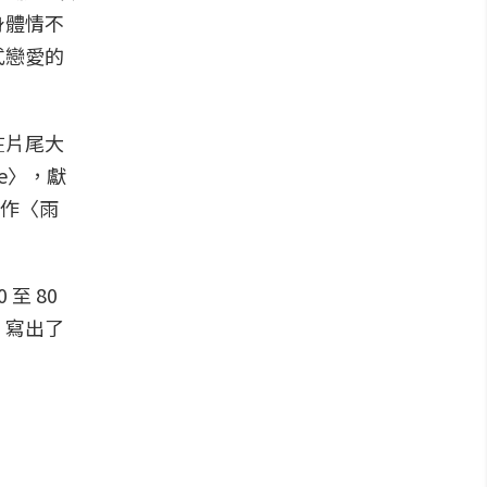
身體情不
式戀愛的
在片尾大
e〉，獻
興作〈雨
至 80
，寫出了