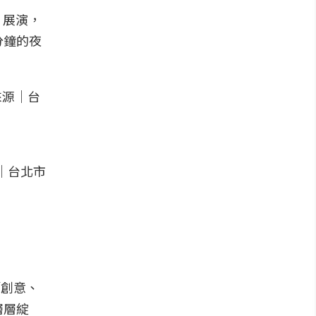
」展演，
分鐘的夜
「創意、
層層綻