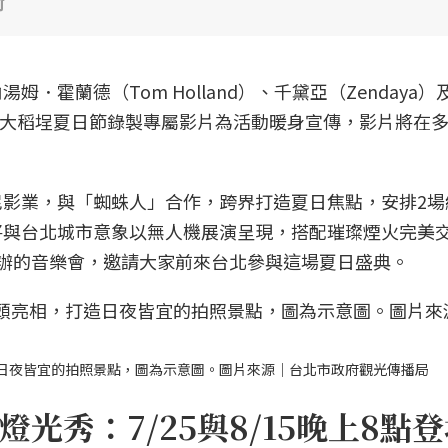
街
．霍蘭德（Tom Holland）、千黛亞（Zendaya）
更特別為大稻埕夏日節錄製專屬影片為活動暖身宣傳，影片將在
影業，與「蜘蛛人」合作，跨界打造夏日焦點，安排2場
將與台北城市意象以無人機展演呈現，搭配璀璨煙火完美
辦的音樂會，邀請大家前來台北參與這場夏日盛典。
日夜皆宜的拍照景點，圖為示意圖。圖片來源｜台北市政府觀光傳播局
光秀：7/25與8/15晚上8點