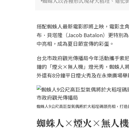
蜘蛛人以各種形式現身大稻埕、迪化
搭配蜘蛛人最新電影即將上映，電影主角湯姆
布．貝塔隆（Jacob Batalon）
中亮相，成為夏日節宣傳的彩蛋。
台北市政府觀光傳播局今年活動攜手索尼
鐘的「煙火×無人機」燈光秀，蜘蛛人
外還有8分鐘平日煙火秀及在永樂廣場舉
蜘蛛人9公尺高巨型氣偶將於大稻埕碼頭亮相，打造
蜘蛛人×煙火×無人機燈