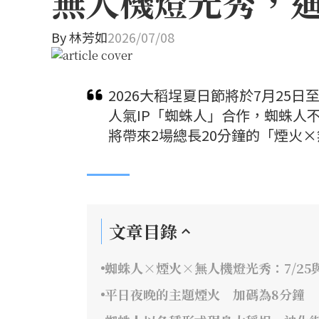
無人機燈光秀，
By
林芳如
2026/07/08
2026大稻埕夏日節將於7月25
人氣IP「蜘蛛人」合作，蜘蛛人
將帶來2場總長20分鐘的「煙火
文章目錄
蜘蛛人×煙火×無人機燈光秀：7/25與
平日夜晚的主題煙火 加碼為8分鐘