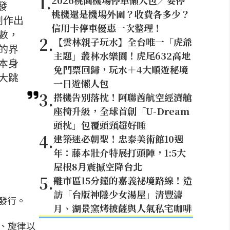
1
.
2026桃園機場停車懶人包／要停
發
桃機還是機場外圍？收費各多少？
創作出
信用卡停車優惠一次整理！
數，
2
.
【雲林親子玩水】全台唯一「虎爺
的界
主題」叢林水樂園！虎尾632高地
本身
免門票回歸，玩水＋4大順遊秘境
大跳
一日遊懶人包
3
.
搭機告別落枕！阿聯酋航空經濟艙
座椅升級，全球首創「U-Dream
頭枕」包覆頭頸超好睡
4
.
建築迷必朝聖！忠泰美術館10週
年：藤本壯介特展打頭陣，1:5大
屋根8月震撼空降台北
5
.
離市區15分鐘的嘉義祕境路線！造
訪「台版神隱少女湯屋」清豐濤
發行。
月、湖景窯烤披薩與人氣私宅咖啡
詞、旋律以