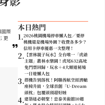
身影
本日熱門
與國際
1
.
2026桃園機場停車懶人包／要停
；更
桃機還是機場外圍？收費各多少？
信用卡停車優惠一次整理！
2
.
【雲林親子玩水】全台唯一「虎爺
主題」叢林水樂園！虎尾632高地
免門票回歸，玩水＋4大順遊秘境
一日遊懶人包
3
.
搭機告別落枕！阿聯酋航空經濟艙
座椅升級，全球首創「U-Dream
頭枕」包覆頭頸超好睡
4
.
建築迷必朝聖！忠泰美術館10週