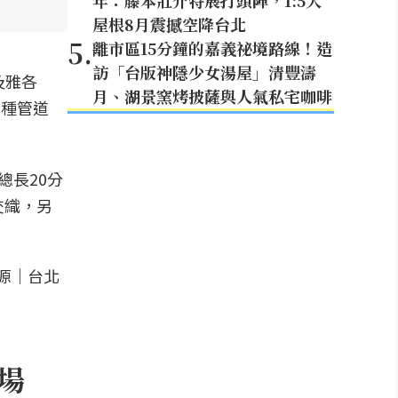
年：藤本壯介特展打頭陣，1:5大
屋根8月震撼空降台北
5
.
離市區15分鐘的嘉義祕境路線！造
訪「台版神隱少女湯屋」清豐濤
及雅各
月、湖景窯烤披薩與人氣私宅咖啡
多種管道
總長20分
交織，另
登場