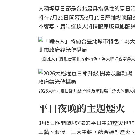
大稻埕夏日節是台北最具指標性的夏日活
將在7月25日開幕及8月15日壓軸場晚
空饗宴，屆時蜘蛛人將搭配原版電影配
「蜘蛛人」將融合臺北城市特色，為大稻埕夜空帶
2026大稻埕夏日節升級 開幕及壓軸場「煙火×無
平日夜晚的主題煙火 
8月5日晚間8點登場的平日主題煙火也
工藝、浪漫」三大主軸，結合造型煙火