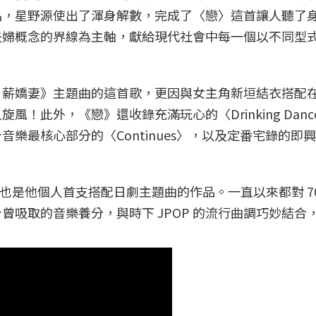
品，星野源使出了渾身解數，完成了〈戀〉這首讓人聽了
夫婦概念的界線為主軸，獻給現代社會中每一個以不同型
月薪嬌妻》主題曲的這首歌，更因與女主角新垣結衣搭配
！此外，《戀》還收錄充滿玩心的〈Drinking Danc
樂最核心部分的〈Continues〉，以及定番宅錄的即
，也是他個人首支搭配日劇主題曲的作品。一直以來都對 70 
曾吸取的音樂養分，與時下 JPOP 的流行曲調巧妙結合
。