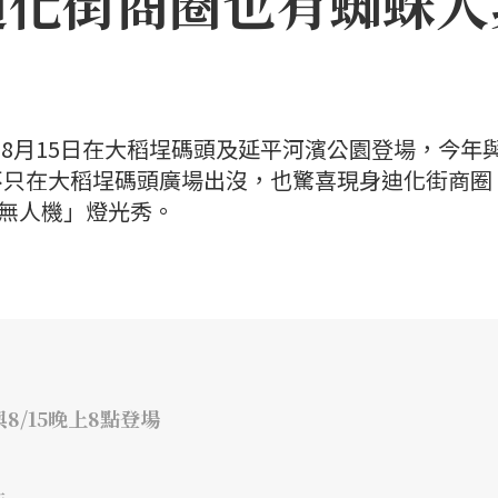
迪化街商圈也有蜘蛛人
日至8月15日在大稻埕碼頭及延平河濱公園登場，今年
不只在大稻埕碼頭廣場出沒，也驚喜現身迪化街商圈
×無人機」燈光秀。
8/15晚上8點登場