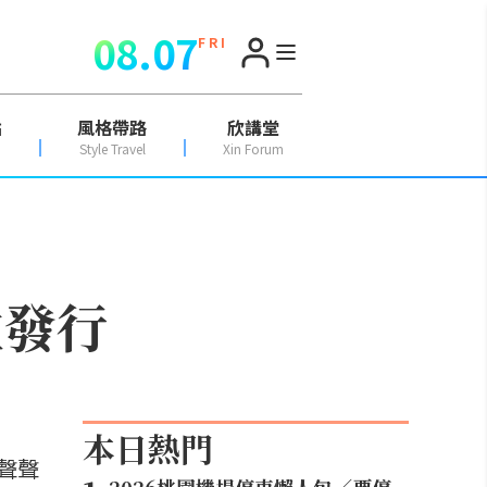
08.07
F R I
點
風格帶路
欣講堂
Style Travel
Xin Forum
位發行
本日熱門
聲聲