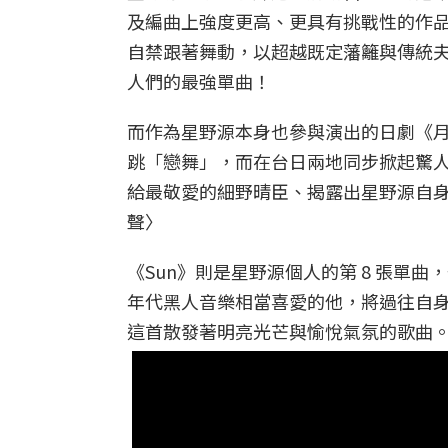
及編曲上強度更高、更具有挑戰性的作
自禁跟著舞動，以超越既定藩籬與傳統
人們的最強單曲！
而作為星野源本身也參與演出的日劇《
跳「戀舞」，而在台日兩地同步掀起驚人旋風
給最敬愛的細野晴臣、揭露出星野源自身音
聲〉
《Sun》則是星野源個人的第 8 張單曲
年代黑人音樂相當喜愛的他，將過往自身
這首散發著明亮光芒與愉悅氣氛的歌曲