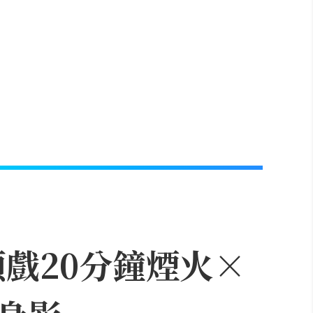
頭戲20分鐘煙火×