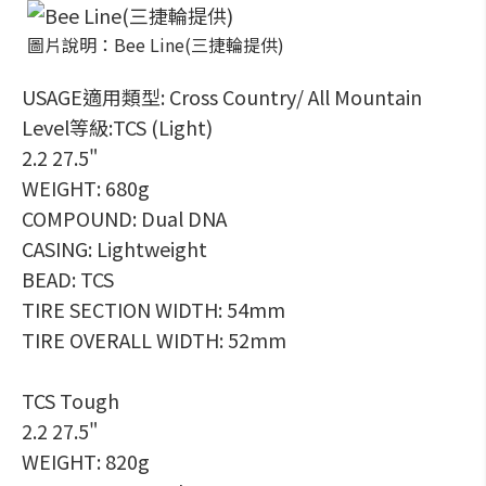
圖片說明：Bee Line(三捷輪提供)
USAGE適用類型: Cross Country/ All Mountain
Level等級:TCS (Light)
2.2 27.5"
WEIGHT: 680g
COMPOUND: Dual DNA
CASING: Lightweight
BEAD: TCS
TIRE SECTION WIDTH: 54mm
TIRE OVERALL WIDTH: 52mm
TCS Tough
2.2 27.5"
WEIGHT: 820g