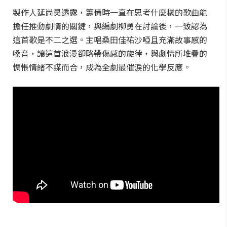
製作人延尚昊透露，籌備時一直在思考什麼樣的歌曲能
擔任推動劇情的關鍵，與編劇柳勇在討論後，一致認為
這首歌是不二之選。主唱桑田佳祐沙啞且充滿故事感的
嗓音，讓這首浪漫卻略帶傷感的旋律，與劇情所堆疊的
惆悵情緒不謀而合，成為全劇最催淚的化學反應。