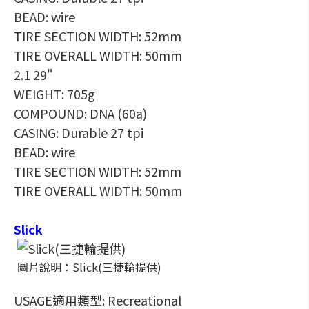
BEAD: wire
TIRE SECTION WIDTH: 52mm
TIRE OVERALL WIDTH: 50mm
2.1 29"
WEIGHT: 705g
COMPOUND: DNA (60a)
CASING: Durable 27 tpi
BEAD: wire
TIRE SECTION WIDTH: 52mm
TIRE OVERALL WIDTH: 50mm
Slick
圖片說明：Slick(三捷輪提供)
USAGE適用類型: Recreational