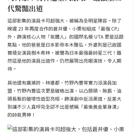
代驚豔出道
這部影集的演員卡司超強大，被稱為全明星陣容。除了
暌違 23 年再度合作的蒼井優、小栗旬組成「最強 CP」
外，飾演核心人物「氣體人」的國際名模 UTA 更是話題
焦點，他的爸爸是日本影帝本木雅弘，外婆則是已故國
寶級女演員樹木希林，被譽為日本最強最帥星三代！雖
然這是他的演員出道作，仍然展現出亮眼演技，令人期
待。
其他還有廣瀨鈴、林遣都、竹野內豐等實力派演員加
盟，竹野內豐這次更是破格出演，以凸額頭、無眉、油
頭長髮的破壞性造型亮相，飾演劇中反派黑道，反差大
到讓不少人直呼完全認不出是號稱「最後黃金單身漢」
的帥氣男神！