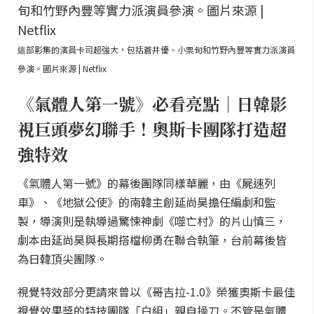
這部影集的演員卡司超強大，包括蒼井優、小栗旬和竹野內豐等實力派演員
參演。圖片來源 | Netflix
《氣體人第一號》必看亮點｜日韓影
視巨頭夢幻聯手！奧斯卡團隊打造超
強特效
《氣體人第一號》的幕後團隊同樣華麗，由《屍速列
車》、《地獄公使》的南韓主創延尚昊擔任編劇和監
製，導演則是執導過驚悚神劇《噬亡村》的片山慎三，
劇本由延尚昊與長期搭檔柳勇在聯合執筆，台前幕後皆
為日韓頂尖團隊。
視覺特效部分更請來曾以《哥吉拉-1.0》榮獲奧斯卡最佳
視覺效果獎的特技團隊「白組」親自操刀。不管是氣體