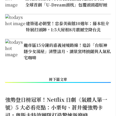
全球首創「U-Dream頭枕」包覆頭頸超好睡
建築迷必朝聖！忠泰美術館10週年：藤本壯介
特展打頭陣，1:5大屋根8月震撼空降台北
離市區15分鐘的嘉義祕境路線！造訪「台版神
隱少女湯屋」清豐濤月、湖景窯烤披薩與人氣私
宅咖啡
接下篇文章
強勢登日榜冠軍！Netflix 日劇《氣體人第一
號》5 大必看亮點：小栗旬、蒼井優強勢卡
司，奧斯卡特效團隊打造驚悚新巔峰