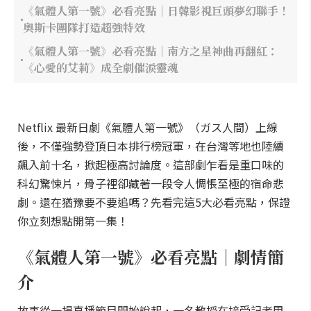
《氣體人第一號》必看亮點｜日韓影視巨頭夢幻聯手！
奧斯卡團隊打造超強特效
《氣體人第一號》必看亮點｜南方之星神曲再翻紅：
《心愛的艾莉》成全劇催淚靈魂
Netflix 最新日劇《氣體人第一號》（ガス人間）上線
後，不僅強勢登頂日本排行榜冠軍，在台灣等地也陸續
飆入前十名，掀起極高討論度。這部劇乍看是重口味的
科幻驚悚片，骨子裡卻藏著一段令人惆悵至極的宿命悲
劇。還在猶豫要不要追嗎？先看完這5大必看亮點，保證
你立刻想點開第一集！
《氣體人第一號》必看亮點｜劇情簡
介
故事從一場直播節目開始說起，一名教授在接受記者甲