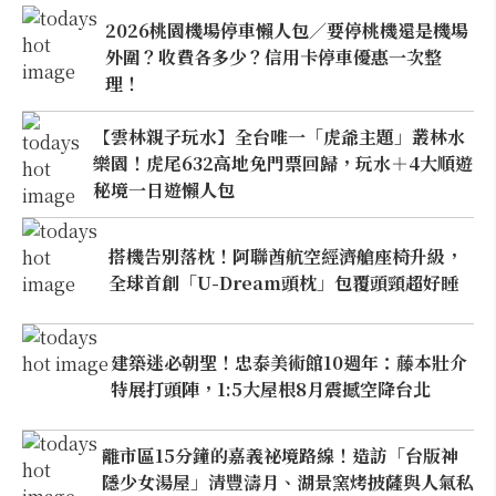
2026桃園機場停車懶人包／要停桃機還是機場
外圍？收費各多少？信用卡停車優惠一次整
理！
【雲林親子玩水】全台唯一「虎爺主題」叢林水
樂園！虎尾632高地免門票回歸，玩水＋4大順遊
秘境一日遊懶人包
搭機告別落枕！阿聯酋航空經濟艙座椅升級，
全球首創「U-Dream頭枕」包覆頭頸超好睡
建築迷必朝聖！忠泰美術館10週年：藤本壯介
特展打頭陣，1:5大屋根8月震撼空降台北
離市區15分鐘的嘉義祕境路線！造訪「台版神
隱少女湯屋」清豐濤月、湖景窯烤披薩與人氣私