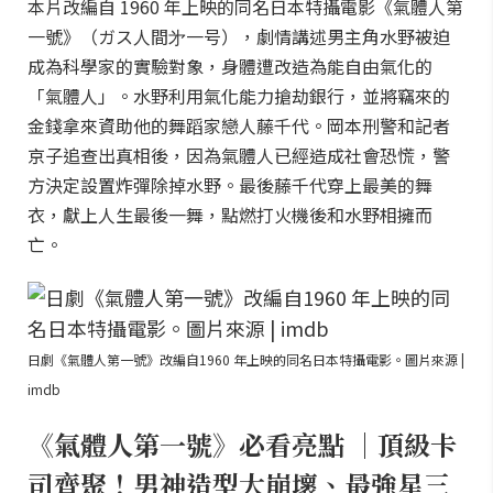
本片改編自 1960 年上映的同名日本特攝電影《氣體人第
一號》（ガス人間㐧一号），劇情講述男主角水野被迫
成為科學家的實驗對象，身體遭改造為能自由氣化的
「氣體人」。水野利用氣化能力搶劫銀行，並將竊來的
金錢拿來資助他的舞蹈家戀人藤千代。岡本刑警和記者
京子追查出真相後，因為氣體人已經造成社會恐慌，警
方決定設置炸彈除掉水野。最後藤千代穿上最美的舞
衣，獻上人生最後一舞，點燃打火機後和水野相擁而
亡。
日劇《氣體人第一號》改編自1960 年上映的同名日本特攝電影。圖片來源 |
imdb
《氣體人第一號》必看亮點 ｜頂級卡
司齊聚！男神造型大崩壞、最強星三