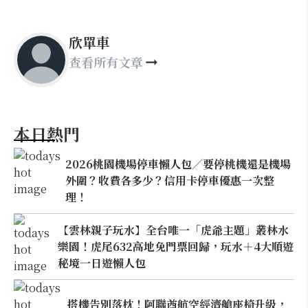
欣單車
查看所有文章
本日熱門
2026桃園機場停車懶人包／要停桃機還是機場
外圍？收費各多少？信用卡停車優惠一次整
理！
【雲林親子玩水】全台唯一「虎爺主題」叢林水
樂園！虎尾632高地免門票回歸，玩水＋4大順遊
秘境一日遊懶人包
搭機告別落枕！阿聯酋航空經濟艙座椅升級，