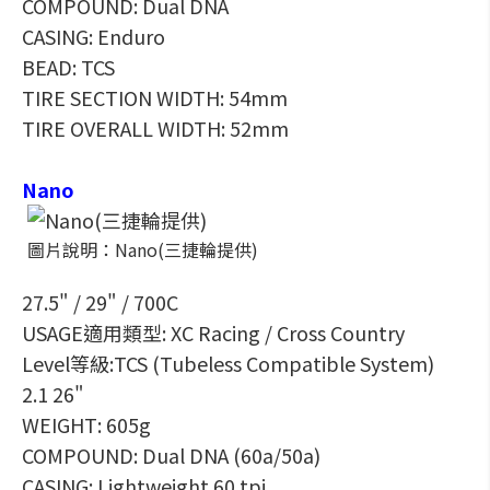
COMPOUND: Dual DNA
CASING: Enduro
BEAD: TCS
TIRE SECTION WIDTH: 54mm
TIRE OVERALL WIDTH: 52mm
Nano
圖片說明：Nano(三捷輪提供)
27.5" / 29" / 700C
USAGE適用類型: XC Racing / Cross Country
Level等級:TCS (Tubeless Compatible System)
2.1 26"
WEIGHT: 605g
COMPOUND: Dual DNA (60a/50a)
CASING: Lightweight 60 tpi