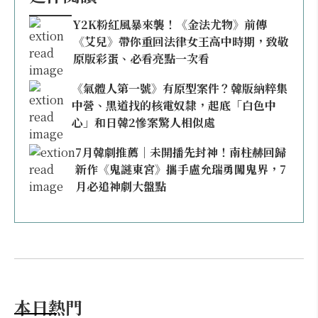
Y2K粉紅風暴來襲！《金法尤物》前傳
《艾兒》帶你重回法律女王高中時期，致敬
原版彩蛋、必看亮點一次看
《氣體人第一號》有原型案件？韓版納粹集
中營、黑道找的核電奴隸，起底「白色中
心」和日韓2慘案驚人相似處
7月韓劇推薦｜未開播先封神！南柱赫回歸
新作《鬼謎東宮》攜手盧允瑞勇闖鬼界，7
月必追神劇大盤點
本日熱門