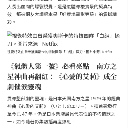
人長出血肉的爆裂視覺，還是氣體穿梭實景的擬真特
效，都被網友大讚根本是「好萊塢電影等級」的震撼精
彩。
視覺特效由曾榮獲奧斯卡的特技團隊「白組」操刀。圖片來源 | Netflix
《氣體人第一號》必看亮點｜南方之
星神曲再翻紅：《心愛的艾莉》成全
劇催淚靈魂
貫穿整部劇的靈魂，是日本天團南方之星 1979 年的經典
神曲《心愛的艾莉》（いとしのエリー）。這首歌發行
至今已 47 年，仍是日本樂壇最具代表性的不朽情歌之
一，如今隨著影集熱播再度爆紅。