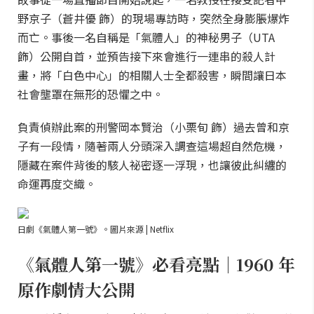
野京子（蒼井優 飾）的現場專訪時，突然全身膨脹爆炸
而亡。事後一名自稱是「氣體人」的神秘男子（UTA
飾）公開自首，並預告接下來會進行一連串的殺人計
畫，將「白色中心」的相關人士全都殺害，瞬間讓日本
社會壟罩在無形的恐懼之中。
負責偵辦此案的刑警岡本賢治（小栗旬 飾）過去曾和京
子有一段情，隨著兩人分頭深入調查這場超自然危機，
隱藏在案件背後的駭人祕密逐一浮現，也讓彼此糾纏的
命運再度交織。
日劇《氣體人第一號》。圖片來源 | Netflix
《氣體人第一號》必看亮點｜1960 年
原作劇情大公開