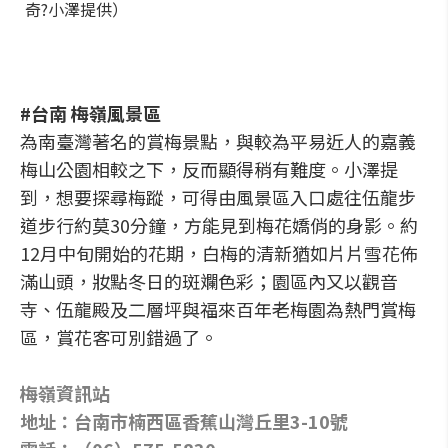
奇?小澤提供）
#台南 梅嶺風景區
為南臺灣著名的賞梅景點，與較為平易近人的嘉義
梅山公園相較之下，反而顯得稍有難度。小澤提
到，想要探尋梅蹤，可得由風景區入口處往伍龍步
道步行約莫30分鐘，方能見到梅花嬌俏的身影。約
12月中旬開始的花期，白梅的清新猶如片片雪花佈
滿山頭，妝點冬日的斑斕色彩；園區內又以觀音
寺、伍龍殿及二層坪與福來百年老梅園為熱門賞梅
區，賞花客可別錯過了。
梅嶺資訊站
地址：台南市楠西區香蕉山灣丘里3-10號