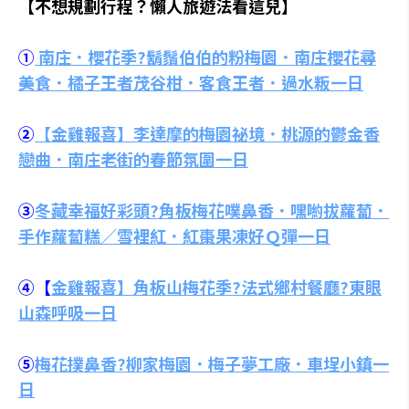
【不想規劃行程？懶人旅遊法看這兒】
①
南庄．櫻花季?鬍鬚伯伯的粉梅園．南庄櫻花尋
美食．橘子王者茂谷柑．客食王者．過水粄一日
②
【金雞報喜】李達摩的梅園祕境．桃源的鬱金香
戀曲．南庄老街的春節氛圍一日
③
冬藏幸福好彩頭?角板梅花噗鼻香．嘿喲拔蘿蔔．
手作蘿蔔糕／雪裡紅．紅棗果凍好Ｑ彈一日
④【
金雞報喜】角板山梅花季?法式鄉村餐廳?東眼
山森呼吸一日
⑤
梅花撲鼻香?柳家梅園．梅子夢工廠．車埕小鎮一
日