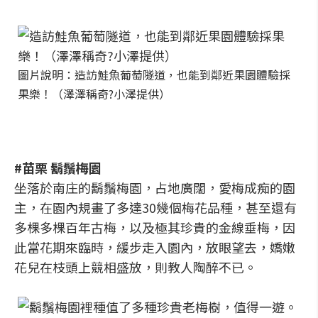
圖片說明：造訪鮭魚葡萄隧道，也能到鄰近果園體驗採
果樂！（澤澤稱奇?小澤提供）
#苗栗 鬍鬚梅園
坐落於南庄的鬍鬚梅園，占地廣闊，愛梅成痴的園
主，在園內規畫了多達30幾個梅花品種，甚至還有
多棵多棵百年古梅，以及極其珍貴的金線垂梅，因
此當花期來臨時，緩步走入園內，放眼望去，嬌嫩
花兒在枝頭上競相盛放，則教人陶醉不已。