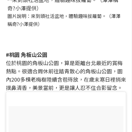
圖片說明：來到頭社活盆地，體驗趣味拔蘿蔔。（澤澤
稱奇?小澤提供）
#桃園 角板山公園
位於桃園的角板山公園，算是距離台北最近的賞梅
熱點。很適合周休前往踏青散心的角板山公園，園
內200多棵老梅樹陸續含苞待放，在歲末寒日裡捎來
撲鼻清香，美景當前，更是讓人忍不住合影留念。