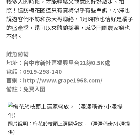
較多人的時段，才能輕鬆又愜意的好好散步、拍
照！造訪梅花隧道只有賞梅似乎有些單調，小澤也
說遊客們不妨和彭大哥聯絡，1月時節也恰好是橘子
的盛產季，還可以來體驗採果，感受田園農家樂也
不錯。
鮭魚葡萄
地址：台中市新社區福興里台21線0.5K處
電話：0919-298-140
官網：
http://www.grape1968.com/
備註：免費入園
圖片說明：梅花於枝頭上清麗盛放。（澤澤稱奇?小澤提
供）