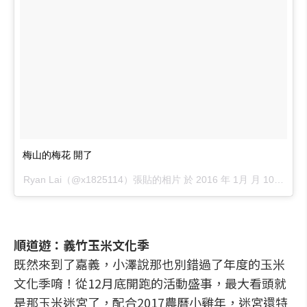
梅山的梅花 開了
Ryan Lai（@x1825114）張貼的相片 於
2016 年 1月 月 10 5:53下午 PST
順道遊：義竹玉米文化季
既然來到了嘉義，小澤說那也別錯過了年度的玉米
文化季唷！從12月底開跑的活動盛事，最大看頭就
是那玉米迷宮了，配合2017農曆小雞年，迷宮還特