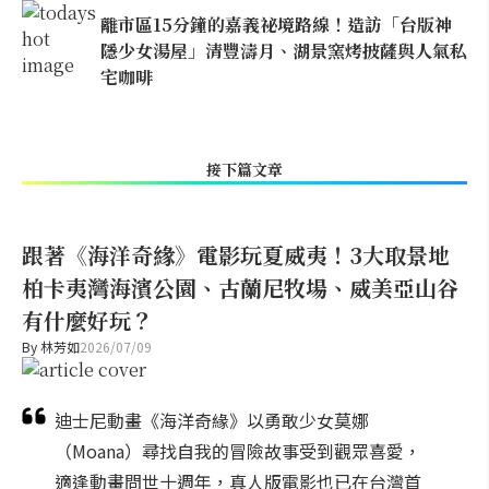
離市區15分鐘的嘉義祕境路線！造訪「台版神
隱少女湯屋」清豐濤月、湖景窯烤披薩與人氣私
宅咖啡
接下篇文章
跟著《海洋奇緣》電影玩夏威夷！3大取景地
柏卡夷灣海濱公園、古蘭尼牧場、威美亞山谷
有什麼好玩？
By
林芳如
2026/07/09
迪士尼動畫《海洋奇緣》以勇敢少女莫娜
（Moana）尋找自我的冒險故事受到觀眾喜愛，
適逢動畫問世十週年，真人版電影也已在台灣首