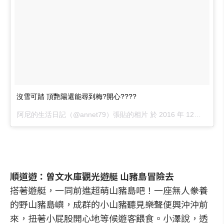
沒雪可踏 頂艷陽還能尋到梅?開心????
阿尼的生活日記（@annet79）張貼的相片 於
2016 年 12月 月 14 12:24上午 PST
順道遊：曾文水庫觀光遊艇 山豬島冒險去
搭著遊艇，一同前進超萌山豬島吧！一座無人豢養
的野山豬島嶼，成群的小山豬聽見樂聲便興沖沖前
來，扭著小屁股開心地等候遊客餵食。小澤說，透