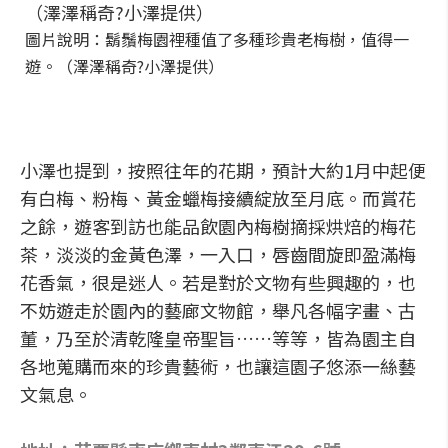
圖片說明：鬍鬚梅園裡種值了多種珍貴老梅樹，值得一
遊。（澤澤稱奇?小澤提供）
小澤也提到，按照往年的花期，預計大約1月中起便
有白梅、粉梅、黃金蠟梅接續綻放至月底。而賞花
之餘，遊客到訪也能品飲園內梅樹摘採烘焙的梅花
茶，淡淡的金黃色澤，一入口，唇齒間旋即盈滿梅
花香氣，很是迷人。若是對於文物有些興趣的，也
不妨遊走於園內的藝廊文物館，舉凡各幅字畫、古
董，乃至於清乾隆皇帝聖旨……等等，皆為園主自
各地蒐購而來的珍貴藝術，也讓這園子悠添一絲藝
文氣息。