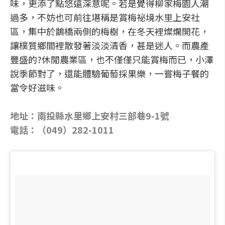
味，更添了點悠遠深意呢。若是覺得柳家梅園人潮
過多，不妨也可前往堪稱是賞梅祕境水里上安社
區，集中於鵲橋兩側的梅樹，在冬天裡燦爛開花，
讓樸質鄉間裡散發著淡淡清香，甚是迷人。而農產
豐盛的?休閒農業區，也不僅僅只能賞梅而已，小澤
說季節對了，還能體驗葡萄採果樂，一嘗梅子餐的
當令好滋味。
地址：南投縣水里鄉上安村三部巷9-1號
電話：（049）282-1011