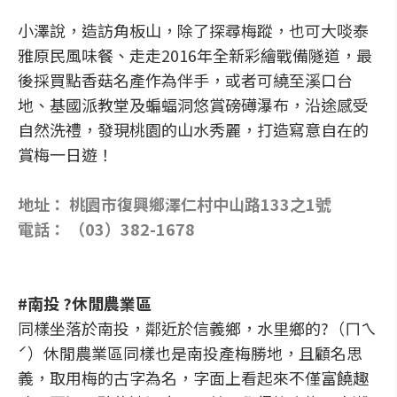
小澤說，造訪角板山，除了探尋梅蹤，也可大啖泰
雅原民風味餐、走走2016年全新彩繪戰備隧道，最
後採買點香菇名產作為伴手，或者可繞至溪口台
地、基國派教堂及蝙蝠洞悠賞磅礡瀑布，沿途感受
自然洗禮，發現桃園的山水秀麗，打造寫意自在的
賞梅一日遊！
地址： 桃園市復興鄉澤仁村中山路133之1號
電話： （03）382-1678
#南投 ?休閒農業區
同樣坐落於南投，鄰近於信義鄉，水里鄉的?（ㄇㄟ
ˊ）休閒農業區同樣也是南投產梅勝地，且顧名思
義，取用梅的古字為名，字面上看起來不僅富饒趣