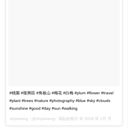
#桃園 #復興區 #角板山 #梅花 #白梅 #plum #flower #travel
#plant #trees #nature #photography #blue #sky #clouds
#sunshine #good #day #sun #walking
zhyisheng（@zhyisheng）張貼的相片 於
2016 年 1月 月 16 5:09上午 PST