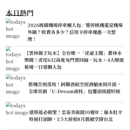
本日熱門
2026桃園機場停車懶人包／要停桃機還是機場
外圍？收費各多少？信用卡停車優惠一次整
理！
【雲林親子玩水】全台唯一「虎爺主題」叢林水
樂園！虎尾632高地免門票回歸，玩水＋4大順遊
秘境一日遊懶人包
搭機告別落枕！阿聯酋航空經濟艙座椅升級，
全球首創「U-Dream頭枕」包覆頭頸超好睡
建築迷必朝聖！忠泰美術館10週年：藤本壯介
特展打頭陣，1:5大屋根8月震撼空降台北