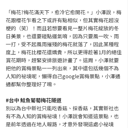
「梅花?梅花滿天下，愈冷它愈開花。」小澤說，梅
花跟櫻花乍看之下或許有點相似，但其實梅花超沒
梗的（笑）！而且若想要看見一整片梅花綻放的冬
日美景，也還要碰點運氣唷，因為只要風一吹、雨
一打，受不起風雨摧殘的梅花就落了，因此某種程
度上，梅花比櫻花還嬌貴，所以更得趁著1月的絕佳
賞花期時，趕緊安排旅遊計畫了。這周，小澤就要
把他的賞梅景點一一列出來，其中還包括幾個不為
人知的祕境呢，懶得自己google賞梅景點，小澤通
通都幫你整理好了唷。
#台中 鮭魚葡萄梅花隧道
別以為台中新社只能吃香菇、採香菇，其實新社也
有不為人知的賞梅祕境！小澤說會知道這景點，也
是前年透過在地人報路，才意外發現這處小祕境