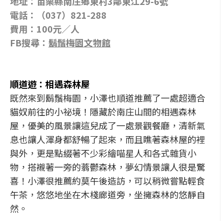
地址：苗栗縣南庄鄉東村3鄰東江29-6號
電話：（037）821-288
費用：100元／人
FB搜尋：
鬍鬚梅園文物館
順道遊：相遇森林屋
既然來到鬍鬚梅園，小澤也順道推薦了一處超適合
貓奴前往的小祕境！隱藏於南庄山間的相遇森林
屋，優美的風景讓這兒成了一處景觀餐廳，清新氣
息也讓人渾身都舒暢了起來，而且瞧著森林屋的裡
與外，更是點綴著不少彩繪喵星人和各式雜貨小
物，搭襯著一旁的蓊鬱森林，夢幻情景讓人很是驚
喜！小澤很推薦約莫午後造訪，可以稍微嘗點輕食
午茶，悠悠地坐在木棧廊道旁，坐擁森林的悠靜自
然。