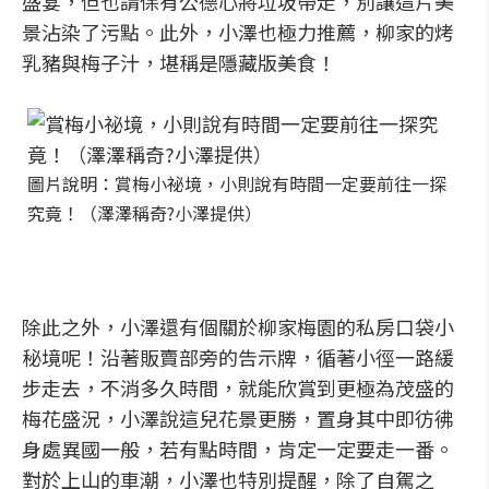
盛宴，但也請保有公德心將垃圾帶走，別讓這片美
景沾染了污點。此外，小澤也極力推薦，柳家的烤
乳豬與梅子汁，堪稱是隱藏版美食！
圖片說明：賞梅小祕境，小則說有時間一定要前往一探
究竟！（澤澤稱奇?小澤提供）
除此之外，小澤還有個關於柳家梅園的私房口袋小
秘境呢！沿著販賣部旁的告示牌，循著小徑一路緩
步走去，不消多久時間，就能欣賞到更極為茂盛的
梅花盛況，小澤說這兒花景更勝，置身其中即彷彿
身處異國一般，若有點時間，肯定一定要走一番。
對於上山的車潮，小澤也特別提醒，除了自駕之