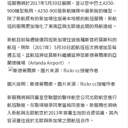
班服務將於2017年5月30日展開，並以空中巴士A350-
900機型執飛。A350-900是新航機隊中最新銳的機型。
除了新航既有的新加坡往返哥本哈根的航班服務，新航
班的服務更加強化了東南亞與北歐彼此間的飛航連結。
新航目前每週營運四班新加坡往返俄羅斯首府莫斯科的
航班。明年（2017年）5月30日起航班班次將增加至每
週五班，且航班將從莫斯科繼續延伸至斯德哥爾摩的亞
蘭德機場（Arlanda Airport）。
圖片說明：斯德哥爾摩。圖片來源：flickr cc授權作者
新服務將與同屬星空聯盟的夥伴航空公司北歐航空進行
航班聯營。在取得競爭同業當局同意後，新服務也將納
入新航與北歐航空於2013年簽署生效的合資協議，其內
容涵蓋往返於北歐與新加坡之間航班合作。