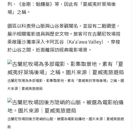
列、《金剛：骷髏島》等，因此有「夏威夷好萊塢後
場」之稱。
園區以科奧勞山脈與山谷景觀聞名，並設有二戰碉堡，
展示相關電影道具與歷史文物。旅客可在古蘭尼牧場搭
乘敞篷沙灘車深入卡阿瓦谷（Kaʻaʻawa Valley），穿梭
於山谷之間，近距離探訪經典電影場景。
古蘭尼牧場為多部電影、影集取景地，素有「夏威夷好萊塢後場」之稱。圖
片來源｜夏威夷旅遊局
古蘭尼牧場因後方陡峭的山脈，被選為電影拍攝地。圖片來源｜夏威夷旅遊
局