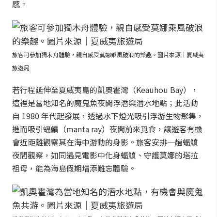
感。
旅客可參加獨木舟體驗，親自感受莫娜乘風破浪的樂趣。圖片來源｜夏威夷
旅遊局
若行程延伸至夏威夷島的凱奧霍灣（Keauhou Bay），
這裡是當地知名的魔鬼魚夜間浮潛與潛水地點；此活動
自 1980 年代起發展，透過水下燈光吸引浮游生物聚集，
進而吸引蝠鱝（manta ray）夜間前來覓食，讓遊客有機
會近距離觀察其在海中游動的身影。旅客安排一趟蝠鱝
夜間觀察，如同遇見電影中化身蝠鱝、守護莫娜的塔拉
祖母，能為海島假期增添難忘體驗。