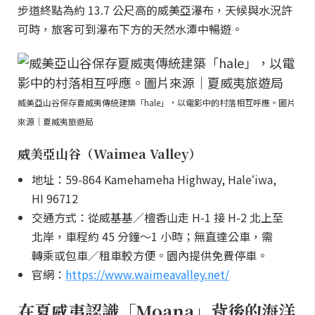
步道終點為約 13.7 公尺高的威美亞瀑布，天候與水況許
可時，旅客可到瀑布下方的天然水潭中暢遊。
威美亞山谷保存夏威夷傳統建築「hale」，以電影中的村落相互呼應。圖片
來源｜夏威夷旅遊局
威美亞山谷（Waimea Valley）
地址：59-864 Kamehameha Highway, Haleʻiwa,
HI 96712
交通方式：從威基基／檀香山走 H-1 接 H-2 北上至
北岸，車程約 45 分鐘～1 小時；無直達公車，需
轉乘或包車／租車較方便。園內提供免費停車。
官網：
https://www.waimeavalley.net/
在夏威夷認識「Moana」背後的海洋