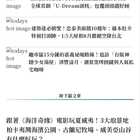
全球首創「U-Dream頭枕」包覆頭頸超好睡
建築迷必朝聖！忠泰美術館10週年：藤本壯介
特展打頭陣，1:5大屋根8月震撼空降台北
離市區15分鐘的嘉義祕境路線！造訪「台版神
隱少女湯屋」清豐濤月、湖景窯烤披薩與人氣私
宅咖啡
接下篇文章
跟著《海洋奇緣》電影玩夏威夷！3大取景地
柏卡夷灣海濱公園、古蘭尼牧場、威美亞山谷
有什麼好玩？