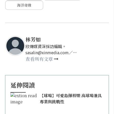
海洋奇緣
林芳如
欣傳媒資深採訪編輯。
sasalin@xinmedia.com／
happy21917@gmail.com
查看所有文章
延伸閱讀
【球場】可愛島揮桿樂 高球場兼具
專業與挑戰性