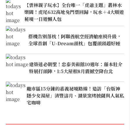
【雲林親子玩水】全台唯一「虎爺主題」叢林水
樂園！虎尾632高地免門票回歸，玩水＋4大順遊
秘境一日遊懶人包
搭機告別落枕！阿聯酋航空經濟艙座椅升級，
全球首創「U-Dream頭枕」包覆頭頸超好睡
建築迷必朝聖！忠泰美術館10週年：藤本壯介
特展打頭陣，1:5大屋根8月震撼空降台北
離市區15分鐘的嘉義祕境路線！造訪「台版神
隱少女湯屋」清豐濤月、湖景窯烤披薩與人氣私
宅咖啡