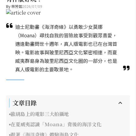
By
林芳如
2026/07/09
迪士尼動畫《海洋奇緣》以勇敢少女莫娜
（Moana）尋找自我的冒險故事受到觀眾喜愛，
適逢動畫問世十週年，真人版電影也已在台灣首
映。電影故事與玻里尼西亞文化緊密相連，而夏
威夷群島身為玻里尼西亞文化圈的一部分，也是
真人版電影的主要取景地。
文章目錄
歐胡島上的電影三大拍攝地
在夏威夷認識「Moana」背後的海洋文化
跟著《海洋奇緣》體驗海島文化