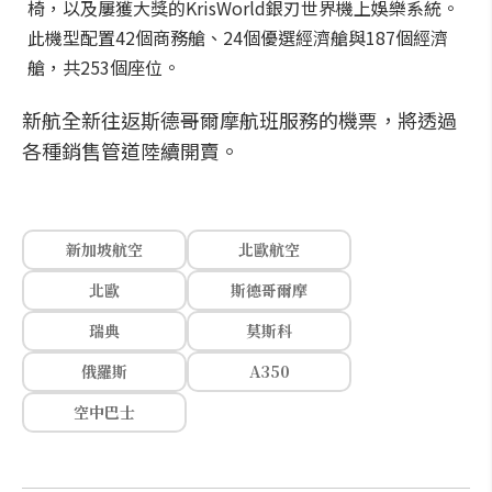
椅，以及屢獲大獎的KrisWorld銀刃世界機上娛樂系統。
此機型配置42個商務艙、24個優選經濟艙與187個經濟
艙，共253個座位。
新航全新往返斯德哥爾摩航班服務的機票，將透過
各種銷售管道陸續開賣。
新加坡航空
北歐航空
北歐
斯德哥爾摩
瑞典
莫斯科
俄羅斯
A350
空中巴士