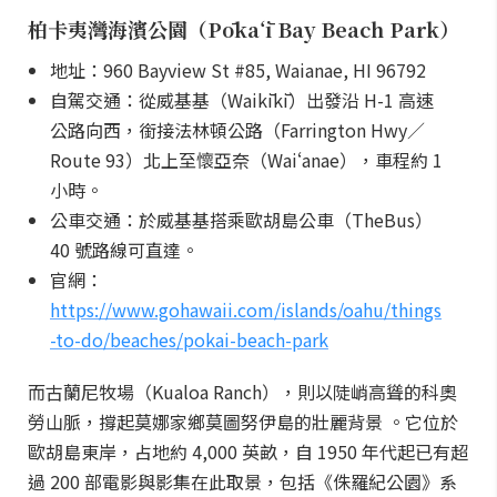
柏卡夷灣海濱公園（Pōkaʻī Bay Beach Park）
地址：960 Bayview St #85, Waianae, HI 96792
自駕交通：從威基基（Waikīkī）出發沿 H-1 高速
公路向西，銜接法林頓公路（Farrington Hwy／
Route 93）北上至懷亞奈（Waiʻanae），車程約 1
小時。
公車交通：於威基基搭乘歐胡島公車（TheBus）
40 號路線可直達。
官網：
https://www.gohawaii.com/islands/oahu/things
-to-do/beaches/pokai-beach-park
而古蘭尼牧場（Kualoa Ranch），則以陡峭高聳的科奧
勞山脈，撐起莫娜家鄉莫圖努伊島的壯麗背景 。它位於
歐胡島東岸，占地約 4,000 英畝，自 1950 年代起已有超
過 200 部電影與影集在此取景，包括《侏羅紀公園》系