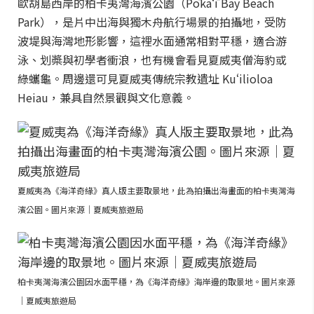
歐胡島西岸的柏卡夷灣海濱公園（Pōkaʻī Bay Beach
Park），是片中出海與獨木舟航行場景的拍攝地，受防
波堤與海灣地形影響，這裡水面通常相對平穩，適合游
泳、划槳與初學者衝浪，也有機會看見夏威夷僧海豹或
綠蠵龜。周邊還可見夏威夷傳統宗教遺址 Kuʻilioloa
Heiau，兼具自然景觀與文化意義。
夏威夷為《海洋奇緣》真人版主要取景地，此為拍攝出海畫面的柏卡夷灣海
濱公園。圖片來源｜夏威夷旅遊局
柏卡夷灣海濱公園因水面平穩，為《海洋奇緣》海岸邊的取景地。圖片來源
｜夏威夷旅遊局