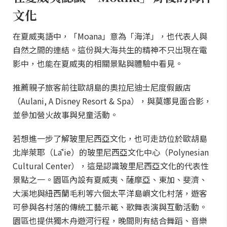
文化
在夏威夷語中，「Moana」意為「海洋」，也代表人與
自然之間的連結。這份與大海共生的精神不只出現在電
影中，也能在夏威夷的相關景點與體驗中看見。
推薦親子旅客前往歐胡島的奧拉尼迪士尼度假飯店
（Aulani, A Disney Resort & Spa），與莫娜見面合影，
並參加營火故事與兒童活動。
若想進一步了解玻里尼西亞文化，也可走訪位於歐胡島
北岸萊耶（Lāʻie）的玻里尼西亞文化中心（Polynesian
Cultural Center），這是認識玻里尼西亞文化的代表性
景點之一。園區內設有夏威夷、薩摩亞、東加、斐濟、
大溪地與紐西蘭毛利等六個太平洋島嶼文化村落，遊客
可參與各村落的傳統工藝示範、歌舞表演與互動活動。
園區也提供獨木舟遊河行程，晚間則有結合舞蹈、音樂