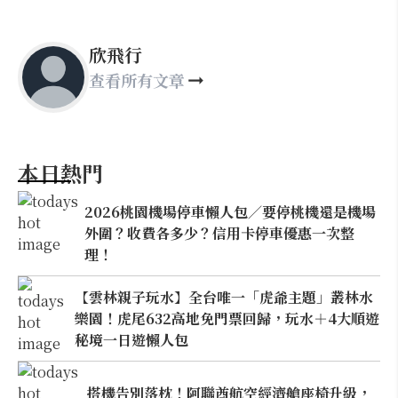
欣飛行
查看所有文章
本日熱門
2026桃園機場停車懶人包／要停桃機還是機場
外圍？收費各多少？信用卡停車優惠一次整
理！
【雲林親子玩水】全台唯一「虎爺主題」叢林水
樂園！虎尾632高地免門票回歸，玩水＋4大順遊
秘境一日遊懶人包
搭機告別落枕！阿聯酋航空經濟艙座椅升級，