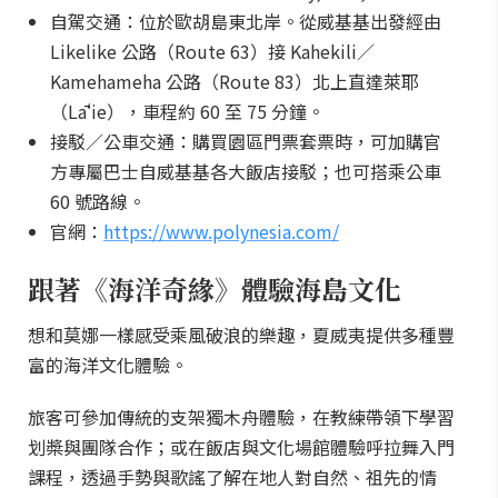
自駕交通：位於歐胡島東北岸。從威基基出發經由
Likelike 公路（Route 63）接 Kahekili／
Kamehameha 公路（Route 83）北上直達萊耶
（Lāʻie），車程約 60 至 75 分鐘。
接駁／公車交通：購買園區門票套票時，可加購官
方專屬巴士自威基基各大飯店接駁；也可搭乘公車
60 號路線。
官網：
https://www.polynesia.com/
跟著《海洋奇緣》體驗海島文化
想和莫娜一樣感受乘風破浪的樂趣，夏威夷提供多種豐
富的海洋文化體驗。
旅客可參加傳統的支架獨木舟體驗，在教練帶領下學習
划槳與團隊合作；或在飯店與文化場館體驗呼拉舞入門
課程，透過手勢與歌謠了解在地人對自然、祖先的情