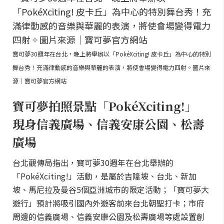
寶可夢30週年在台北，晚上將舉辦以「PokéXciting! 皮卡丘」為中心的特別
舞台秀！充滿律動感的音樂與華麗的表演，將使會場變得電力四射。圖片來
源｜寶可夢官方網站
寶可夢拍照景點「PokéXciting!」
現身信義廣場、信義安康公園、松壽
廣場
台北觀傳局指出，寶可夢30週年在台北舉辦的
「PokéXciting!」活動，是屬於吉隆坡、台北、新加
坡、馬尼拉及曼谷5個亞洲城市的限定活動；「寶可夢大
遊行」預計將吸引國內外遊客前來台北朝聖打卡；市府
周邊的信義廣場、信義安康公園及松壽廣場等處設置創