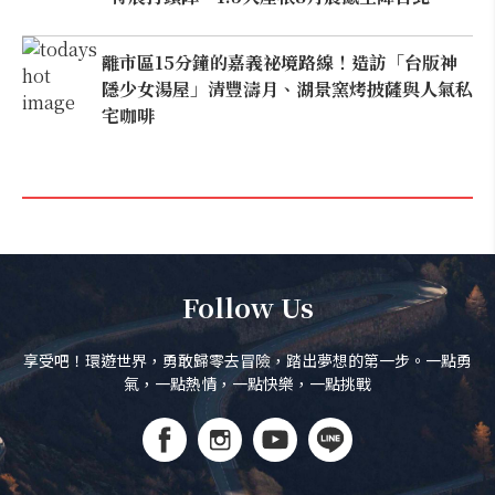
離市區15分鐘的嘉義祕境路線！造訪「台版神
隱少女湯屋」清豐濤月、湖景窯烤披薩與人氣私
宅咖啡
Follow Us
享受吧！環遊世界，勇敢歸零去冒險，踏出夢想的第一步。一點勇
氣，一點熱情，一點快樂，一點挑戰