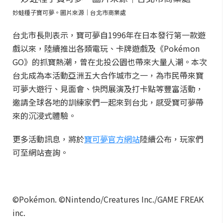
妙蛙種子寶可夢。圖片來源｜台北市商業處
台北市長則表示，寶可夢自1996年在日本發行第一款遊
戲以來，陸續推出各類電玩、卡牌遊戲及《Pokémon
GO》的抓寶熱潮，曾在北投公園也帶來大量人潮。本次
台北成為本活動亞洲五大合作城市之一，為市民帶來寶
可夢大遊行、見面會、快閃展演及打卡點等豐富活動，
邀請全球各地的訓練家們一起來到台北，感受寶可夢帶
來的沉浸式體驗。
更多活動訊息，將於
寶可夢官方網站
陸續公布，玩家們
可至網站查詢。
©Pokémon. ©Nintendo/Creatures Inc./GAME FREAK
inc.