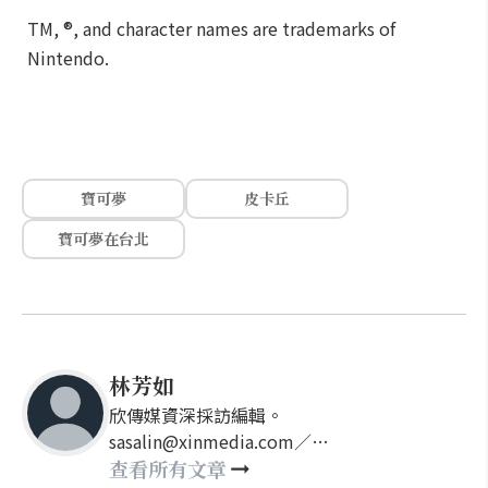
TM, ®, and character names are trademarks of
Nintendo.
寶可夢
皮卡丘
寶可夢在台北
林芳如
欣傳媒資深採訪編輯。
sasalin@xinmedia.com／
happy21917@gmail.com
查看所有文章