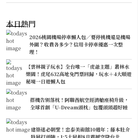
本日熱門
2026桃園機場停車懶人包／要停桃機還是機場
外圍？收費各多少？信用卡停車優惠一次整
理！
【雲林親子玩水】全台唯一「虎爺主題」叢林水
樂園！虎尾632高地免門票回歸，玩水＋4大順遊
秘境一日遊懶人包
搭機告別落枕！阿聯酋航空經濟艙座椅升級，
全球首創「U-Dream頭枕」包覆頭頸超好睡
建築迷必朝聖！忠泰美術館10週年：藤本壯介
特展打頭陣，1:5大屋根8月震撼空降台北