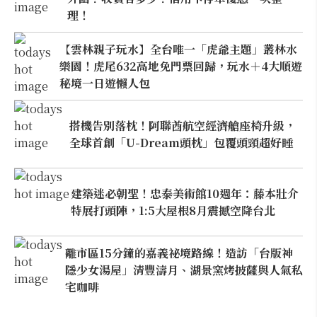
理！
【雲林親子玩水】全台唯一「虎爺主題」叢林水
樂園！虎尾632高地免門票回歸，玩水＋4大順遊
秘境一日遊懶人包
搭機告別落枕！阿聯酋航空經濟艙座椅升級，
全球首創「U-Dream頭枕」包覆頭頸超好睡
建築迷必朝聖！忠泰美術館10週年：藤本壯介
特展打頭陣，1:5大屋根8月震撼空降台北
離市區15分鐘的嘉義祕境路線！造訪「台版神
隱少女湯屋」清豐濤月、湖景窯烤披薩與人氣私
宅咖啡