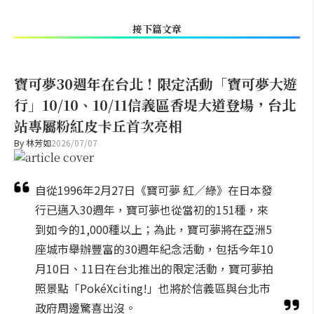
接下篇文章
寶可夢30週年在台北！限定活動「寶可夢大遊
行」10/10、10/11信義區香堤大道登場，台北
站專屬粉紅皮卡丘首次亮相
By
林芳如
2026/07/07
自從1996年2月27日《寶可夢 紅／綠》在日本發
行已邁入30週年，寶可夢也從當初的151種，來
到如今的1,000種以上；為此，寶可夢將在亞洲5
座城市舉辦豐富的30週年紀念活動，包括今年10
月10日、11日在台北推出的限定活動，寶可夢拍
照景點「PokéXciting!」也將於信義區與台北市
政府周邊驚喜出沒。