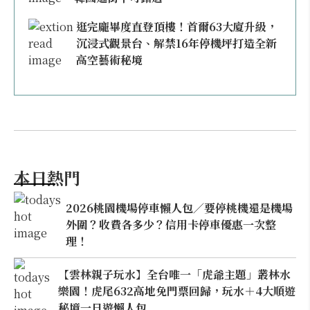
逛完龐畢度直登頂樓！首爾63大廈升級，
沉浸式觀景台、解禁16年停機坪打造全新
高空藝術秘境
本日熱門
2026桃園機場停車懶人包／要停桃機還是機場
外圍？收費各多少？信用卡停車優惠一次整
理！
【雲林親子玩水】全台唯一「虎爺主題」叢林水
樂園！虎尾632高地免門票回歸，玩水＋4大順遊
秘境一日遊懶人包