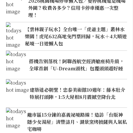
2026桃園機場停車懶人包／要停桃機還是機場
外圍？收費各多少？信用卡停車優惠一次整
理！
【雲林親子玩水】全台唯一「虎爺主題」叢林水
樂園！虎尾632高地免門票回歸，玩水＋4大順遊
秘境一日遊懶人包
搭機告別落枕！阿聯酋航空經濟艙座椅升級，
全球首創「U-Dream頭枕」包覆頭頸超好睡
建築迷必朝聖！忠泰美術館10週年：藤本壯介
特展打頭陣，1:5大屋根8月震撼空降台北
離市區15分鐘的嘉義祕境路線！造訪「台版神
隱少女湯屋」清豐濤月、湖景窯烤披薩與人氣私
宅咖啡