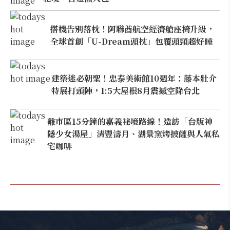
搭機告別落枕！阿聯酋航空經濟艙座椅升級，
全球首創「U-Dream頭枕」包覆頭頸超好睡
建築迷必朝聖！忠泰美術館10週年：藤本壯介
特展打頭陣，1:5大屋根8月震撼空降台北
離市區15分鐘的嘉義祕境路線！造訪「台版神
隱少女湯屋」清豐濤月、湖景窯烤披薩與人氣私
宅咖啡