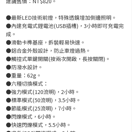
建議售價：NT$820。
●最新LED技術前燈，特殊透鏡增加側邊照明。
●內建充電式鋰電池(USB插槽)，3小時即可充電完
成。
●滑動卡榫基座，拆裝輕易快速。
●鋁合金外殼設計，防止車燈過熱。
●觸控式單鍵開關(按兩次開啟，長按關閉)。
●防潑水設計。
●重量：62g。
●六種切換模式：
●強力模式(120流明)，2小時。
●標準模式(50流明)，3.5小時。
●節能模式(25流明)，7小時。
●閃爍模式，6小時。
●快速閃爍模式，5.5小時。