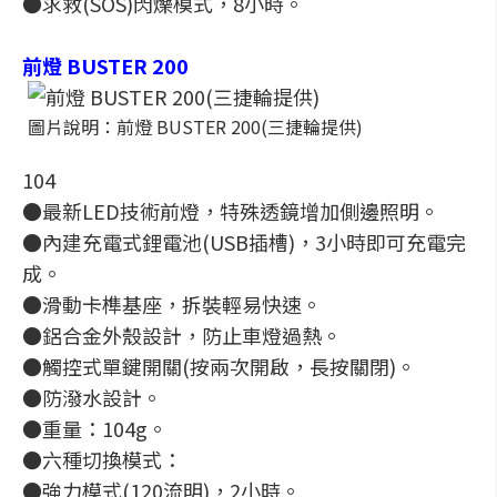
●求救(SOS)閃爍模式，8小時。
前燈 BUSTER 200
圖片說明：前燈 BUSTER 200(三捷輪提供)
104
●最新LED技術前燈，特殊透鏡增加側邊照明。
●內建充電式鋰電池(USB插槽)，3小時即可充電完
成。
●滑動卡榫基座，拆裝輕易快速。
●鋁合金外殼設計，防止車燈過熱。
●觸控式單鍵開關(按兩次開啟，長按關閉)。
●防潑水設計。
●重量：104g。
●六種切換模式：
●強力模式(120流明)，2小時。