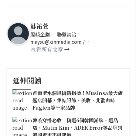
蘇祐萱
編輯企劃。 聯繫請洽：
maysu@xinmedia.com /
may860527@gmail.com
查看所有文章
延伸閱讀
首爾聖水洞逛街新指標！Musinsa最大旗
艦店開幕，集結服飾、美妝、北歐咖啡
Fuglen等千家品牌
韓系穿搭必收！精選6個韓國潮牌、選品
店，Matin Kim、ADER Error等品牌到
韓國逛街不可錯過