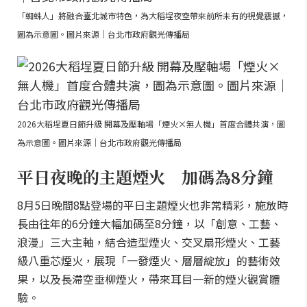
「蜘蛛人」將融合臺北城市特色，為大稻埕夜空帶來前所未有的視覺震撼，
圖為示意圖。圖片來源｜台北市政府觀光傳播局
2026大稻埕夏日節升級 開幕及壓軸場「煙火×無人機」首度合體共演，圖
為示意圖。圖片來源｜台北市政府觀光傳播局
平日夜晚的主題煙火 加碼為8分鐘
8月5日晚間8點登場的平日主題煙火也非常精彩，施放時
長由往年的6分鐘大幅加碼至8分鐘，以「創意、工藝、
浪漫」三大主軸，結合造型煙火、交叉扇形煙火、工藝
級八重芯煙火，展現「一發煙火、層層綻放」的藝術效
果，以及長滯空垂柳煙火，帶來耳目一新的煙火觀賞體
驗。