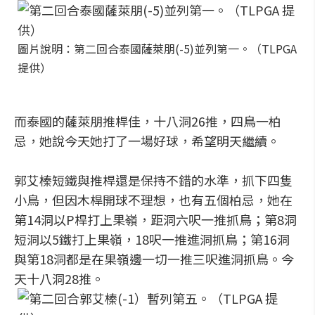
圖片說明：第二回合泰國薩萊朋(-5)並列第一。（TLPGA
提供）
而泰國的薩萊朋推桿佳，十八洞26推，四鳥一柏
忌，她說今天她打了一場好球，希望明天繼續。
郭艾榛短鐵與推桿還是保持不錯的水準，抓下四隻
小鳥，但因木桿開球不理想，也有五個柏忌，她在
第14洞以P桿打上果嶺，距洞六呎一推抓鳥；第8洞
短洞以5鐵打上果嶺，18呎一推進洞抓鳥；第16洞
與第18洞都是在果嶺邊一切一推三呎進洞抓鳥。今
天十八洞28推。