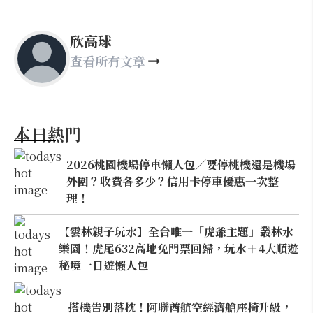
欣高球
查看所有文章
本日熱門
2026桃園機場停車懶人包／要停桃機還是機場
外圍？收費各多少？信用卡停車優惠一次整
理！
【雲林親子玩水】全台唯一「虎爺主題」叢林水
樂園！虎尾632高地免門票回歸，玩水＋4大順遊
秘境一日遊懶人包
搭機告別落枕！阿聯酋航空經濟艙座椅升級，