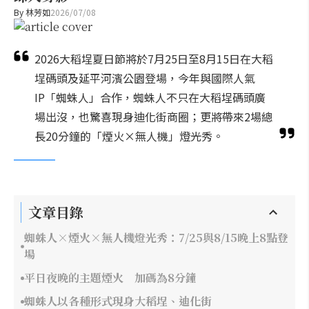
By
林芳如
2026/07/08
2026大稻埕夏日節將於7月25日至8月15日在大稻
埕碼頭及延平河濱公園登場，今年與國際人氣
IP「蜘蛛人」合作，蜘蛛人不只在大稻埕碼頭廣
場出沒，也驚喜現身迪化街商圈；更將帶來2場總
長20分鐘的「煙火×無人機」燈光秀。
文章目錄
蜘蛛人×煙火×無人機燈光秀：7/25與8/15晚上8點登
場
平日夜晚的主題煙火 加碼為8分鐘
蜘蛛人以各種形式現身大稻埕、迪化街