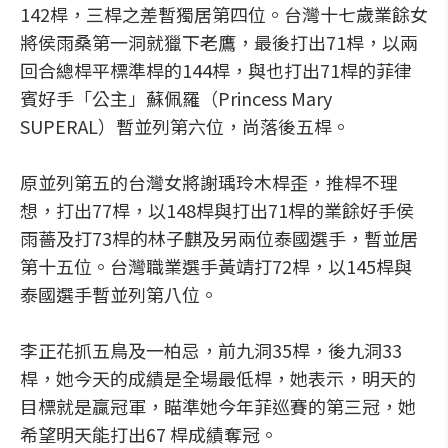
142桿，三桿之差暫獨居第四位。台灣十七歲業餘女
將侯雨桑第一洞就獵下老鷹，最後打出71桿，以兩
回合總桿平標準桿的144桿，與也打出71桿的菲律
賓好手「公主」蘇佩羅（Princess Mary
SUPERAL）暫並列第六位，尚落後五桿。
原並列第五的台灣女將謝瑀玲木桿歪，推桿不理
想，打出77桿，以148桿與打出71桿的業餘好手侯
雨薔及打73桿的林子麒及另兩位泰國選手，暫並居
第十五位。台灣職業選手黃靖打72桿，以145桿與
泰國選手暫並列第八位。
李正花抓五鳥及一柏忌，前九洞35桿，後九洞33
桿，她今天的成績是全場最低桿，她表示，明天的
目標就是贏冠軍，瞄準她今年菲巡賽的第三冠，她
希望明天能打出67 桿成績奪冠。