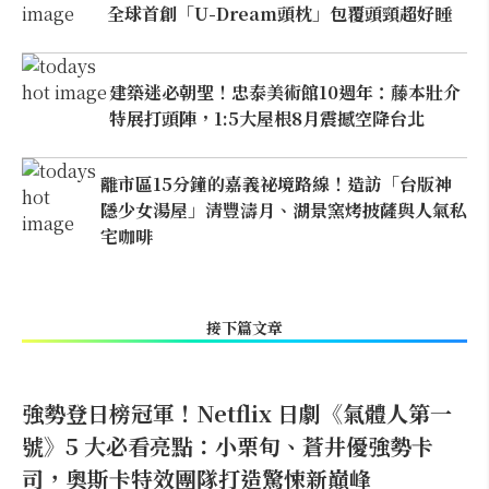
全球首創「U-Dream頭枕」包覆頭頸超好睡
建築迷必朝聖！忠泰美術館10週年：藤本壯介
特展打頭陣，1:5大屋根8月震撼空降台北
離市區15分鐘的嘉義祕境路線！造訪「台版神
隱少女湯屋」清豐濤月、湖景窯烤披薩與人氣私
宅咖啡
接下篇文章
強勢登日榜冠軍！Netflix 日劇《氣體人第一
號》5 大必看亮點：小栗旬、蒼井優強勢卡
司，奧斯卡特效團隊打造驚悚新巔峰