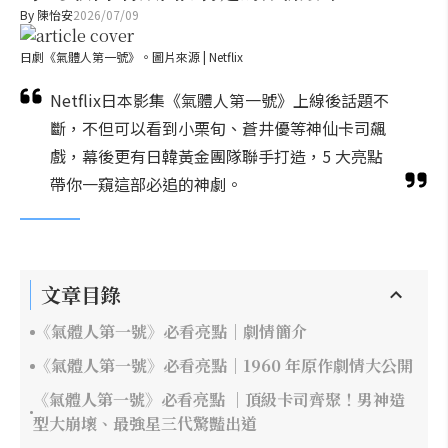
By
陳怡安
2026/07/09
日劇《氣體人第一號》。圖片來源 | Netflix
Netflix日本影集《氣體人第一號》上線後話題不
斷，不但可以看到小栗旬、蒼井優等神仙卡司飆
戲，幕後更有日韓黃金團隊聯手打造，5 大亮點
帶你一窺這部必追的神劇。
文章目錄
《氣體人第一號》必看亮點｜劇情簡介
《氣體人第一號》必看亮點｜1960 年原作劇情大公開
《氣體人第一號》必看亮點 ｜頂級卡司齊聚！男神造
型大崩壞、最強星三代驚豔出道