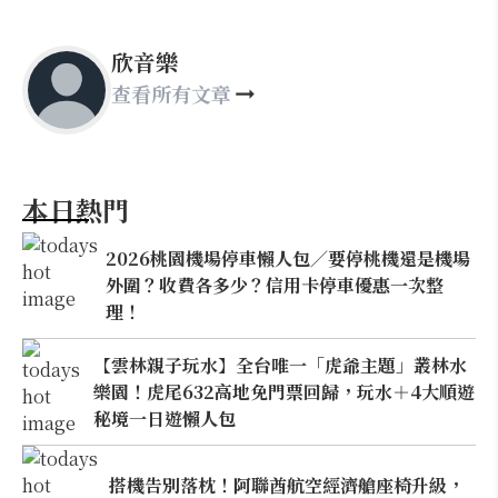
欣音樂
查看所有文章
本日熱門
2026桃園機場停車懶人包／要停桃機還是機場
外圍？收費各多少？信用卡停車優惠一次整
理！
【雲林親子玩水】全台唯一「虎爺主題」叢林水
樂園！虎尾632高地免門票回歸，玩水＋4大順遊
秘境一日遊懶人包
搭機告別落枕！阿聯酋航空經濟艙座椅升級，