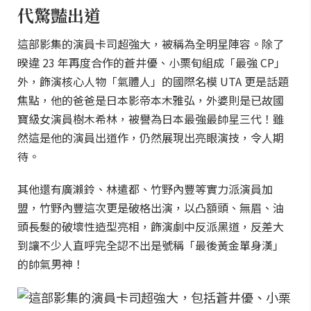
代驚豔出道
這部影集的演員卡司超強大，被稱為全明星陣容。除了
暌違 23 年再度合作的蒼井優、小栗旬組成「最強 CP」
外，飾演核心人物「氣體人」的國際名模 UTA 更是話題
焦點，他的爸爸是日本影帝本木雅弘，外婆則是已故國
寶級女演員樹木希林，被譽為日本最強最帥星三代！雖
然這是他的演員出道作，仍然展現出亮眼演技，令人期
待。
其他還有廣瀨鈴、林遣都、竹野內豐等實力派演員加
盟，竹野內豐這次更是破格出演，以凸額頭、無眉、油
頭長髮的破壞性造型亮相，飾演劇中反派黑道，反差大
到讓不少人直呼完全認不出是號稱「最後黃金單身漢」
的帥氣男神！