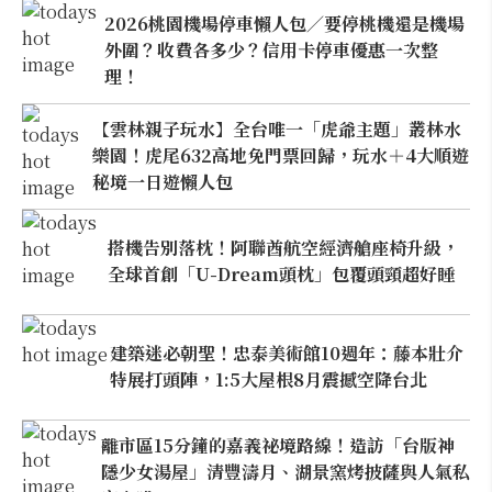
2026桃園機場停車懶人包／要停桃機還是機場
外圍？收費各多少？信用卡停車優惠一次整
理！
【雲林親子玩水】全台唯一「虎爺主題」叢林水
樂園！虎尾632高地免門票回歸，玩水＋4大順遊
秘境一日遊懶人包
搭機告別落枕！阿聯酋航空經濟艙座椅升級，
全球首創「U-Dream頭枕」包覆頭頸超好睡
建築迷必朝聖！忠泰美術館10週年：藤本壯介
特展打頭陣，1:5大屋根8月震撼空降台北
離市區15分鐘的嘉義祕境路線！造訪「台版神
隱少女湯屋」清豐濤月、湖景窯烤披薩與人氣私