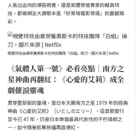
人長出血肉的爆裂視覺，還是氣體穿梭實景的擬真特
效，都被網友大讚根本是「好萊塢電影等級」的震撼精
彩。
視覺特效由曾榮獲奧斯卡的特技團隊「白組」操刀。圖片來源 | Netflix
《氣體人第一號》必看亮點｜南方之
星神曲再翻紅：《心愛的艾莉》成全
劇催淚靈魂
貫穿整部劇的靈魂，是日本天團南方之星 1979 年的經典
神曲《心愛的艾莉》（いとしのエリー）。這首歌發行
至今已 47 年，仍是日本樂壇最具代表性的不朽情歌之
一，如今隨著影集熱播再度爆紅。