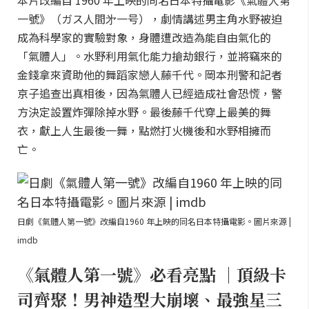
本片改編自 1960 年上映的同名日本特攝電影《氣體人第
一號》（ガス人間㐧一号），劇情講述男主角水野被迫
成為科學家的實驗對象，身體遭改造為能自由氣化的
「氣體人」。水野利用氣化能力搶劫銀行，並將竊來的
金錢拿來資助他的舞蹈家戀人藤千代。岡本刑警和記者
京子追查出真相後，因為氣體人已經造成社會恐慌，警
方決定設置炸彈除掉水野。最後藤千代穿上最美的舞
衣，獻上人生最後一舞，點燃打火機後和水野相擁而
亡。
日劇《氣體人第一號》改編自1960 年上映的同名日本特攝電影。圖片來源 |
imdb
《氣體人第一號》必看亮點 ｜頂級卡
司齊聚！男神造型大崩壞、最強星三