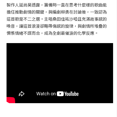
製作人延尚昊透露，籌備時一直在思考什麼樣的歌曲能
擔任推動劇情的關鍵，與編劇柳勇在討論後，一致認為
這首歌是不二之選。主唱桑田佳祐沙啞且充滿故事感的
嗓音，讓這首浪漫卻略帶傷感的旋律，與劇情所堆疊的
惆悵情緒不謀而合，成為全劇最催淚的化學反應。