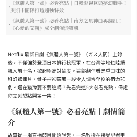
《氣體人第一號》必看亮點｜日韓影視巨頭夢幻聯手！
奧斯卡團隊打造超強特效
《氣體人第一號》必看亮點｜南方之星神曲再翻紅：
《心愛的艾莉》成全劇催淚靈魂
Netflix 最新日劇《氣體人第一號》（ガス人間）上線
後，不僅強勢登頂日本排行榜冠軍，在台灣等地也陸續
飆入前十名，掀起極高討論度。這部劇乍看是重口味的
科幻驚悚片，骨子裡卻藏著一段令人惆悵至極的宿命悲
劇。還在猶豫要不要追嗎？先看完這5大必看亮點，保證
你立刻想點開第一集！
《氣體人第一號》必看亮點｜劇情簡
介
故事從一場直播節目開始說起，一名教授在接受記者甲