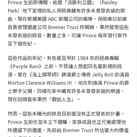
Prince 生前即傳聞，故居「派斯利公園」（Paisley
Park）地下室裡的私人保險庫藏有許多未曾發表過的歌
曲。現在根據美國 ABC 新聞公司的報導，保險庫日前被
負責管理遺產公司 Bremer Trust 所開啟，果然發現這些
未發表過的錄音，數量之多，可讓 Prince 每年發行新作
至下個世紀。
這些作品的年紀，有些甚至早於 1984 年的經典專輯
《Purple Rain》之前，不禁讓人想起同名電影裡的段
落，曾在《海上鋼琴師》飾演爵士傳奇 Jelly Roll 的演員
Morton Clarence Williams III ，他在則換演 Prince 的爵
士樂手父親，同樣在家中藏有許多未曾發表過的樂譜，
現在回頭看來果然「戲如人生」。
然而，這些未曝光的錄音目前還沒有正式發表的計畫。
Prince 生前也並未立下遺囑，家族成員也正忙著處理他
所遺留下的遺產，先前由 Bremer Trust 所估算大約價值