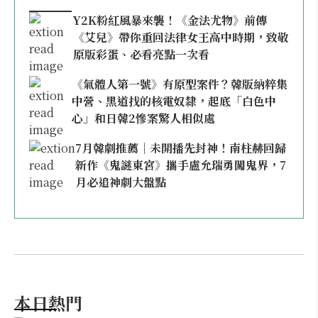
Y2K粉紅風暴來襲！《金法尤物》前傳
《艾兒》帶你重回法律女王高中時期，致敬
原版彩蛋、必看亮點一次看
《氣體人第一號》有原型案件？韓版納粹集
中營、黑道找的核電奴隸，起底「白色中
心」和日韓2慘案驚人相似處
7月韓劇推薦｜未開播先封神！南柱赫回歸
新作《鬼謎東宮》攜手盧允瑞勇闖鬼界，7
月必追神劇大盤點
本日熱門