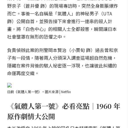
野京子（蒼井優 飾）的現場專訪時，突然全身膨脹爆炸
而亡。事後一名自稱是「氣體人」的神秘男子（UTA
飾）公開自首，並預告接下來會進行一連串的殺人計
畫，將「白色中心」的相關人士全都殺害，瞬間讓日本
社會壟罩在無形的恐懼之中。
負責偵辦此案的刑警岡本賢治（小栗旬 飾）過去曾和京
子有一段情，隨著兩人分頭深入調查這場超自然危機，
隱藏在案件背後的駭人祕密逐一浮現，也讓彼此糾纏的
命運再度交織。
日劇《氣體人第一號》。圖片來源 | Netflix
《氣體人第一號》必看亮點｜1960 年
原作劇情大公開