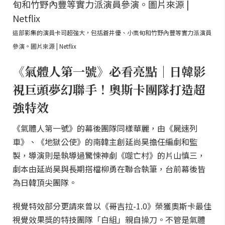
這部影集的演員卡司超強大，包括蒼井優、小栗旬和竹野內豐等實力派演員
參演。圖片來源 | Netflix
《氣體人第一號》必看亮點｜日韓影
視巨頭夢幻聯手！奧斯卡團隊打造超
強特效
《氣體人第一號》的幕後團隊同樣華麗，由《屍速列
車》、《地獄公使》的南韓主創延尚昊擔任編劇和監
製，導演則是執導過驚悚神劇《噬亡村》的片山慎三，
劇本由延尚昊與長期搭檔柳勇在聯合執筆，台前幕後皆
為日韓頂尖團隊。
視覺特效部分更請來曾以《哥吉拉-1.0》榮獲奧斯卡最佳
視覺效果獎的特技團隊「白組」親自操刀。不管是氣體