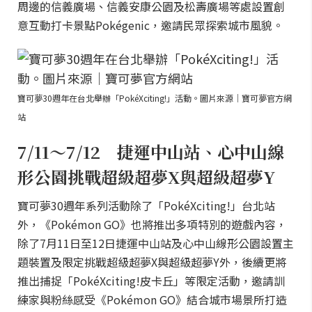
周邊的信義廣場、信義安康公園及松壽廣場等處設置創
意互動打卡景點Pokégenic，邀請民眾探索城市風貌。
寶可夢30週年在台北舉辦「PokéXciting!」活動。圖片來源｜寶可夢官方網
站
7/11～7/12 捷運中山站、心中山線
形公園挑戰超級超夢X與超級超夢Y
寶可夢30週年系列活動除了「PokéXciting!」台北站
外，《Pokémon GO》也將推出多項特別的遊戲內容，
除了7月11日至12日捷運中山站及心中山線形公園設置主
題裝置及限定挑戰超級超夢X與超級超夢Y外，後續更將
推出捕捉「PokéXciting!皮卡丘」等限定活動，邀請訓
練家與粉絲感受《Pokémon GO》結合城市場景所打造