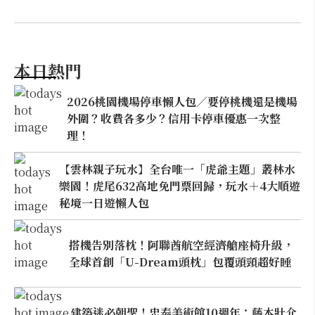
本日熱門
2026桃園機場停車懶人包／要停桃機還是機場
外圍？收費各多少？信用卡停車優惠一次整
理！
【雲林親子玩水】全台唯一「虎爺主題」叢林水
樂園！虎尾632高地免門票回歸，玩水＋4大順遊
秘境一日遊懶人包
搭機告別落枕！阿聯酋航空經濟艙座椅升級，
全球首創「U-Dream頭枕」包覆頭頸超好睡
建築迷必朝聖！忠泰美術館10週年：藤本壯介