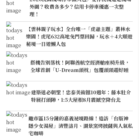
外圍？收費各多少？信用卡停車優惠一次整
理！
【雲林親子玩水】全台唯一「虎爺主題」叢林水
樂園！虎尾632高地免門票回歸，玩水＋4大順遊
秘境一日遊懶人包
搭機告別落枕！阿聯酋航空經濟艙座椅升級，
全球首創「U-Dream頭枕」包覆頭頸超好睡
建築迷必朝聖！忠泰美術館10週年：藤本壯介
特展打頭陣，1:5大屋根8月震撼空降台北
離市區15分鐘的嘉義祕境路線！造訪「台版神
隱少女湯屋」清豐濤月、湖景窯烤披薩與人氣私
宅咖啡