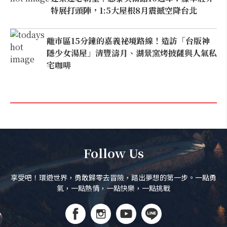
特展打頭陣，1:5大屋根8月震撼空降台北
離市區15分鐘的嘉義祕境路線！造訪「台版神
隱少女湯屋」清豐濤月、湖景窯烤披薩與人氣私
宅咖啡
Follow Us
享受吧！環遊世界，勇敢歸零去冒險，踏出夢想的第一步。一點勇
氣，一點熱情，一點快樂，一點挑戰