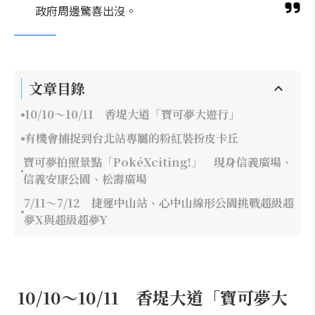
政府周邊驚喜出沒。
文章目錄
10/10～10/11 香堤大道「寶可夢大遊行」
有機會捕捉到台北站專屬的粉紅裝扮皮卡丘
寶可夢拍照景點「PokéXciting!」 現身信義廣場、
信義安康公園、松壽廣場
7/11～7/12 捷運中山站、心中山線形公園挑戰超級超
夢X與超級超夢Y
10/10～10/11 香堤大道「寶可夢大