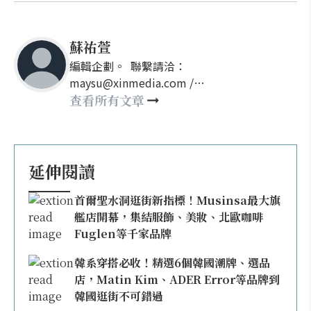
蘇祐萱
編輯企劃。 聯繫請洽：
maysu@xinmedia.com /
may860527@gmail.com
查看所有文章
延伸閱讀
首爾聖水洞逛街新指標！Musinsa最大旗
艦店開幕，集結服飾、美妝、北歐咖啡
Fuglen等千家品牌
韓系穿搭必收！精選6個韓國潮牌、選品
店，Matin Kim、ADER Error等品牌到
韓國逛街不可錯過