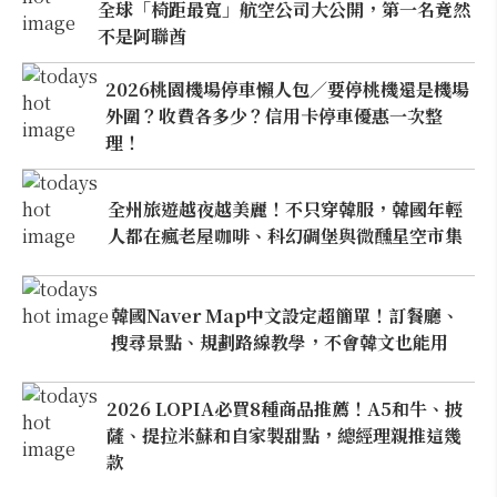
全球「椅距最寬」航空公司大公開，第一名竟然
不是阿聯酋
2026桃園機場停車懶人包／要停桃機還是機場
外圍？收費各多少？信用卡停車優惠一次整
理！
全州旅遊越夜越美麗！不只穿韓服，韓國年輕
人都在瘋老屋咖啡、科幻碉堡與微醺星空市集
韓國Naver Map中文設定超簡單！訂餐廳、
搜尋景點、規劃路線教學，不會韓文也能用
2026 LOPIA必買8種商品推薦！A5和牛、披
薩、提拉米蘇和自家製甜點，總經理親推這幾
款