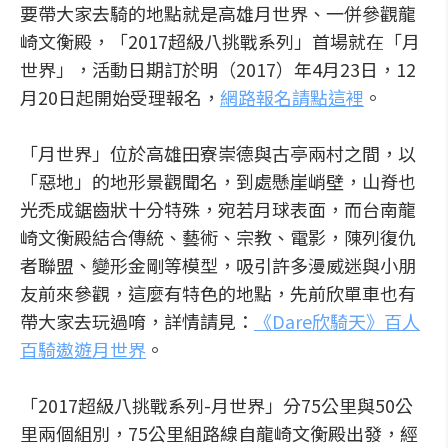
要帶大家去騎的地點就是高雄月世界、一併參觀龍
崎文衡殿，「2017超級八挑戰系列」首場就在「月
世界」，活動日期訂於明（2017）年4月23日，12
月20日起開始受理報名，
網路報名請點這裡
。
「月世界」位於高雄田寮崇德與古亭兩村之間，以
「惡地」的地形景觀聞名，到處懸崖峭壁，山脊也
光禿成鋸齒狀十分特殊，宛若月球表面，而台南龍
崎文衡殿結合傳統、藝術、宗教、電影，陳列復仇
者聯盟、變形金剛等模型，吸引許多漫威迷與小朋
友前來參觀，這麼有特色的地點，先前欣單車也有
帶大家去玩過唷，詳情請見：
《Dare欣騎天》百人
百騎遨遊月世界
。
「2017超級八挑戰系列-月世界」分75公里與50公
里兩個組別，75公里組路線自龍崎文衡殿出發，經