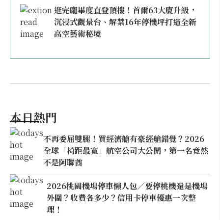
逛完龐畢度直登頂樓！首爾63大廈升級，
沉浸式觀景台、解禁16年停機坪打造全新
高空藝術秘境
本日熱門
不再委屈雙腿！買經濟艙有豪經艙錯覺？2026
全球「椅距最寬」航空公司大公開，第一名竟然
不是阿聯酋
2026桃園機場停車懶人包／要停桃機還是機場
外圍？收費各多少？信用卡停車優惠一次整
理！