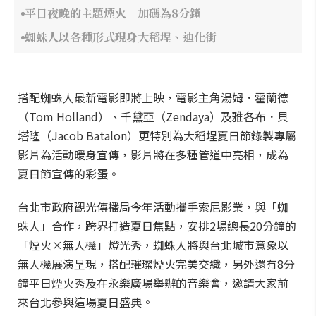
平日夜晚的主題煙火 加碼為8分鐘
蜘蛛人以各種形式現身大稻埕、迪化街
搭配蜘蛛人最新電影即將上映，電影主角湯姆．霍蘭德
（Tom Holland）、千黛亞（Zendaya）及雅各布．貝
塔隆（Jacob Batalon）更特別為大稻埕夏日節錄製專屬
影片為活動暖身宣傳，影片將在多種管道中亮相，成為
夏日節宣傳的彩蛋。
台北市政府觀光傳播局今年活動攜手索尼影業，與「蜘
蛛人」合作，跨界打造夏日焦點，安排2場總長20分鐘的
「煙火×無人機」燈光秀，蜘蛛人將與台北城市意象以
無人機展演呈現，搭配璀璨煙火完美交織，另外還有8分
鐘平日煙火秀及在永樂廣場舉辦的音樂會，邀請大家前
來台北參與這場夏日盛典。