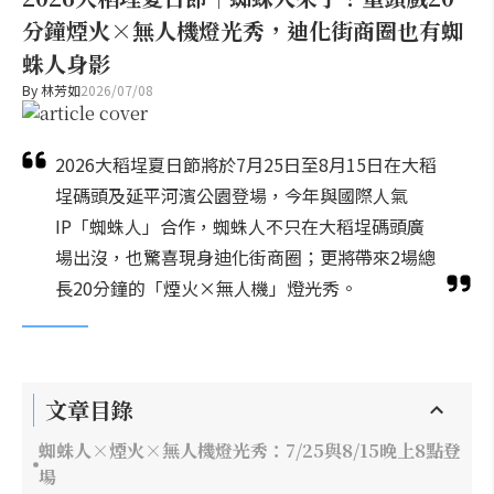
分鐘煙火×無人機燈光秀，迪化街商圈也有蜘
蛛人身影
By
林芳如
2026/07/08
2026大稻埕夏日節將於7月25日至8月15日在大稻
埕碼頭及延平河濱公園登場，今年與國際人氣
IP「蜘蛛人」合作，蜘蛛人不只在大稻埕碼頭廣
場出沒，也驚喜現身迪化街商圈；更將帶來2場總
長20分鐘的「煙火×無人機」燈光秀。
文章目錄
蜘蛛人×煙火×無人機燈光秀：7/25與8/15晚上8點登
場