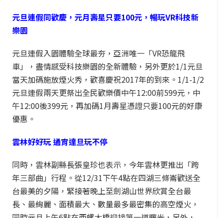
元旦連假同歡慶，元月壽星只要100元，暢玩VR科技新
樂園
元旦連假入園體驗全球最夯，亞洲唯一「VR恐龍飛
車」，盡情感受科技樂園的全新體驗，另外更於1/1元旦
當天加碼施放煙火秀，歡喜慶祝2017年的到來。1/1-1/2
元旦連假兩天更祭出全民歡樂價中午12:00前599元，中
午12:00後399元，再加碼1月壽星憑證只要100元的好康
優惠。
雲林好好玩
通宵達旦玩不停
同時，雲林副縣長張皇珍也表示，今年雲林更推出「跨
年三部曲」行程。從12/31下午4點在四湖三條崙歡送全
台最美的夕陽，緊接著晚上至劍湖山世界欣賞全台最
長、最絢麗、面積最大、數量最多最密集的高空煙火，
同時元旦上午6點在西螺大橋迎接第一道曙光，另外，