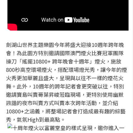
劍湖山世界主題樂園今年將盛大迎接10週年跨年晚
會！為此園方特別邀請國際澳門煙火比賽冠軍團隊
操刀「搖擺10800+ 跨年晚會十週年」煙火，施放
800秒高空環場煙火，搭配環場燈光秀，讓今年的煙
火秀更加華麗且盛大，呈現與以往不一樣的煙花火
舞。此外，10週年的跨年記者會更突破以往，特別
邀請寶島叫賣哥葉昇峻蒞臨現場，更特別使用幽默
詼諧的夜市叫賣方式叫賣本次跨年活動，並介紹
10800+之涵義，將整場記者會打造成最有趣的綜藝
秀，氣氛High到最高點。