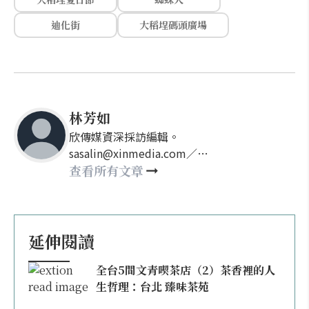
迪化街
大稻埕碼頭廣場
林芳如
欣傳媒資深採訪編輯。
sasalin@xinmedia.com／
happy21917@gmail.com
查看所有文章
延伸閱讀
全台5間文青喫茶店（2）茶香裡的人
生哲理：台北 臻味茶苑