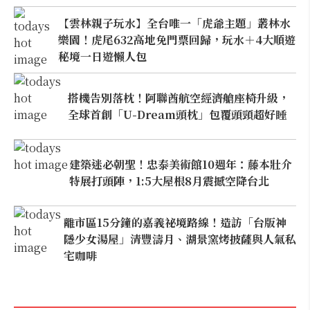
【雲林親子玩水】全台唯一「虎爺主題」叢林水
樂園！虎尾632高地免門票回歸，玩水＋4大順遊
秘境一日遊懶人包
搭機告別落枕！阿聯酋航空經濟艙座椅升級，
全球首創「U-Dream頭枕」包覆頭頸超好睡
建築迷必朝聖！忠泰美術館10週年：藤本壯介
特展打頭陣，1:5大屋根8月震撼空降台北
離市區15分鐘的嘉義祕境路線！造訪「台版神
隱少女湯屋」清豐濤月、湖景窯烤披薩與人氣私
宅咖啡