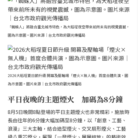
「蜘蛛人」將融合臺北城市特色，為大稻埕夜空帶來前所未有的視覺震撼，
圖為示意圖。圖片來源｜台北市政府觀光傳播局
2026大稻埕夏日節升級 開幕及壓軸場「煙火×無人機」首度合體共演，圖
為示意圖。圖片來源｜台北市政府觀光傳播局
平日夜晚的主題煙火 加碼為8分鐘
8月5日晚間8點登場的平日主題煙火也非常精彩，施放時
長由往年的6分鐘大幅加碼至8分鐘，以「創意、工藝、
浪漫」三大主軸，結合造型煙火、交叉扇形煙火、工藝
級八重芯煙火，展現「一發煙火、層層綻放」的藝術效