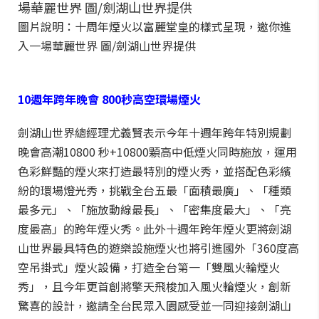
圖片說明：十周年煙火以富麗堂皇的樣式呈現，邀你進
入一場華麗世界 圖/劍湖山世界提供
10週年跨年晚會
800秒高空環場煙火
劍湖山世界總經理尤義賢表示今年十週年跨年特別規劃
晚會高潮10800 秒+10800顆高中低煙火同時施放，運用
色彩鮮豔的煙火來打造最特別的煙火秀，並搭配色彩繽
紛的環場燈光秀，挑戰全台五最「面積最廣」、「種類
最多元」、「施放動線最長」、「密集度最大」、「亮
度最高」的跨年煙火秀。此外十週年跨年煙火更將劍湖
山世界最具特色的遊樂設施煙火也將引進國外「360度高
空吊掛式」煙火設備，打造全台第一「雙風火輪煙火
秀」，且今年更首創將擎天飛梭加入風火輪煙火，創新
驚喜的設計，邀請全台民眾入園感受並一同迎接劍湖山