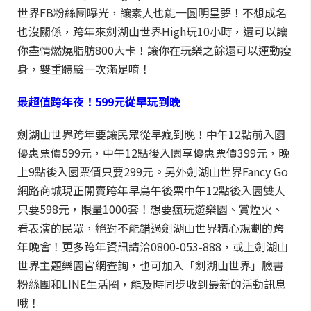
世界FB粉絲團曝光，讓素人也能一圓明星夢！不想成名
也沒關係，跨年來劍湖山世界High玩10小時，還可以讓
你盡情燃燒脂肪800大卡！讓你在玩樂之餘還可以運動瘦
身，雙重體驗一次滿足唷！
最超值跨年夜！599元從早玩到晚
劍湖山世界跨年要讓民眾從早瘋到晚！中午12點前入園
優惠票價599元，中午12點後入園享優惠票價399元，晚
上9點後入園票價只要299元。另外劍湖山世界Fancy Go
網路商城現正開賣跨年早鳥午後票中午12點後入園雙人
只要598元，限量1000套！想要瘋玩遊樂園、賞煙火、
看表演的民眾，絕對不能錯過劍湖山世界精心規劃的跨
年晚會！更多跨年資訊請洽0800-053-888，或上劍湖山
世界主題樂園官網查詢，也可加入「劍湖山世界」臉書
粉絲團和LINE生活圈，能及時同步收到最新的活動訊息
哦！