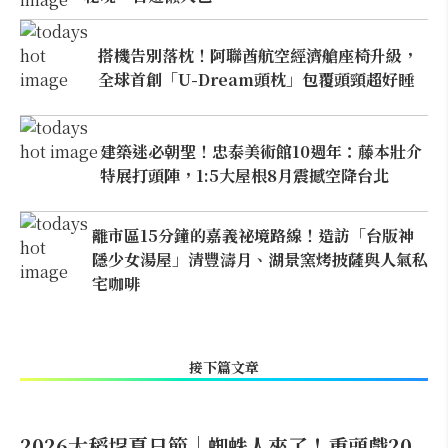
搭機告別落枕！阿聯酋航空經濟艙座椅升級，
全球首創「U-Dream頭枕」包覆頭頸超好睡
建築迷必朝聖！忠泰美術館10週年：藤本壯介
特展打頭陣，1:5大屋根8月震撼空降台北
離市區15分鐘的嘉義祕境路線！造訪「台版神
隱少女湯屋」清豐濤月、湖景窯烤披薩與人氣私
宅咖啡
接下篇文章
2026大稻埕夏日節｜蜘蛛人來了！重頭戲20