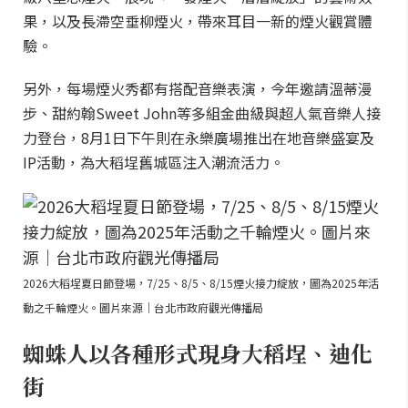
果，以及長滯空垂柳煙火，帶來耳目一新的煙火觀賞體
驗。
另外，每場煙火秀都有搭配音樂表演，今年邀請溫蒂漫
步、甜約翰Sweet John等多組金曲級與超人氣音樂人接
力登台，8月1日下午則在永樂廣場推出在地音樂盛宴及
IP活動，為大稻埕舊城區注入潮流活力。
2026大稻埕夏日節登場，7/25、8/5、8/15煙火接力綻放，圖為2025年活
動之千輪煙火。圖片來源｜台北市政府觀光傳播局
蜘蛛人以各種形式現身大稻埕、迪化
街