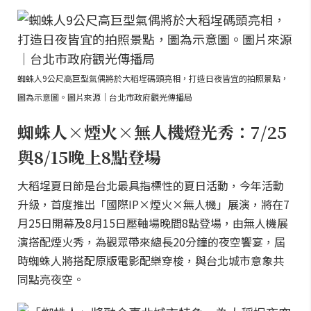
蜘蛛人9公尺高巨型氣偶將於大稻埕碼頭亮相，打造日夜皆宜的拍照景點，
圖為示意圖。圖片來源｜台北市政府觀光傳播局
蜘蛛人×煙火×無人機燈光秀：7/25
與8/15晚上8點登場
大稻埕夏日節是台北最具指標性的夏日活動，今年活動
升級，首度推出「國際IP×煙火×無人機」展演，將在7
月25日開幕及8月15日壓軸場晚間8點登場，由無人機展
演搭配煙火秀，為觀眾帶來總長20分鐘的夜空饗宴，屆
時蜘蛛人將搭配原版電影配樂穿梭，與台北城市意象共
同點亮夜空。