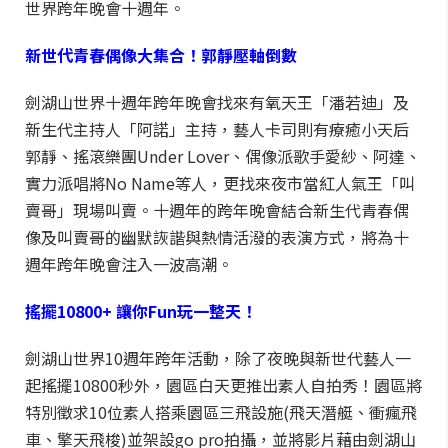
世界跨年晚會十週年。
新世代青春偶像大集合！郭靜壓軸倒數
劍湖山世界十週年跨年晚會找來有氧天王「潘若迪」及
新生代主持人「阿諾」主持，藝人卡司則有療癒小天后
郭靜、搖滾樂團Under Lover、偶像派歌手愛紗、阿達、
實力派唱將No Name等人，更找來夜市當紅人氣王「叫
賣哥」現場叫賣。十週年的跨年晚會結合新生代青春偶
像及叫賣哥的幽默詼諧與熱情活潑的表演方式，將為十
週年跨年晚會注入一波高潮。
搖擺10800+
讓你Fun玩一整天！
劍湖山世界10週年跨年活動，除了夜晚與新世代藝人一
起搖擺10800秒外，園區白天更推出素人自拍秀！園區將
特別徵求10位素人搭乘園區三飛設施(飛天潛艇、衝瘋飛
車、擎天飛梭)並架設go pro拍攝，並將影片藉由劍湖山