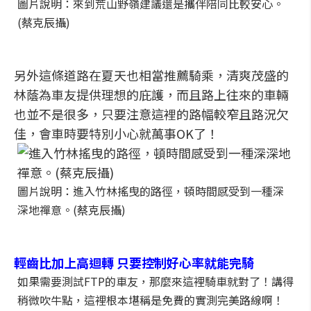
圖片說明：來到荒山野嶺建議還是攜伴陪同比較安心。
(蔡克辰攝)
另外這條道路在夏天也相當推薦騎乘，清爽茂盛的
林蔭為車友提供理想的庇護，而且路上往來的車輛
也並不是很多，只要注意這裡的路幅較窄且路況欠
佳，會車時要特別小心就萬事OK了！
圖片說明：進入竹林搖曳的路徑，頓時間感受到一種深
深地禪意。(蔡克辰攝)
輕齒比加上高迴轉 只要控制好心率就能完騎
如果需要測試FTP的車友，那麼來這裡騎車就對了！講得
稍微吹牛點，這裡根本堪稱是免費的實測完美路線啊！