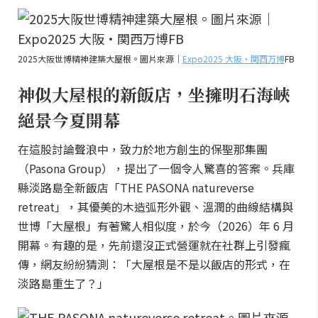
2025大阪世博精神建築大屋根。圖片來源｜
Expo2025 大阪・関西万博
FB
神似大屋根的新飯店，坐擁明石海峽
絕景今夏開幕
在這股討論聲浪中，致力於地方創生的保聖那集團
（Pasona Group），提出了一個令人驚喜的答案。兵庫
縣淡路島全新飯店「THE PASONA natureverse
retreat」，其優美的木造弧形外觀、溫潤的曲線結構與
世博「大屋根」有著驚人相似度，於今（2026）年 6 月
開幕。有趣的是，先前還沒正式營運就在社群上引發瘋
傳，網友紛紛猜測：「大屋根是不是以飯店的形式，在
淡路島重生了？」