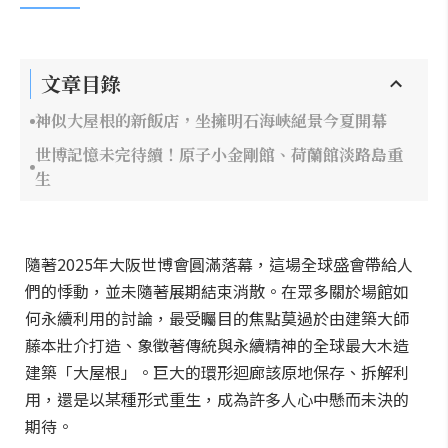
文章目錄
神似大屋根的新飯店，坐擁明石海峽絕景今夏開幕
世博記憶未完待續！原子小金剛館、荷蘭館淡路島重
生
隨著2025年大阪世博會圓滿落幕，這場全球盛會帶給人
們的悸動，並未隨著展期結束消散。在眾多關於場館如
何永續利用的討論，最受矚目的焦點莫過於由建築大師
藤本壯介打造、象徵著傳統與永續精神的全球最大木造
建築「大屋根」。巨大的環形迴廊該原地保存、拆解利
用，還是以某種形式重生，成為許多人心中懸而未決的
期待。