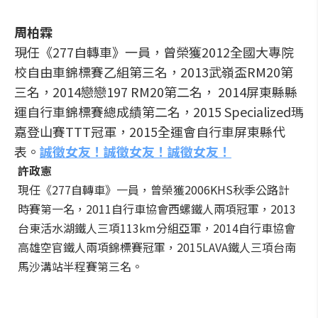
周柏霖
現任《277自轉車》一員，曾榮獲2012全國大專院
校自由車錦標賽乙組第三名，2013武嶺盃RM20第
三名，2014戀戀197 RM20第二名， 2014屏東縣縣
運自行車錦標賽總成績第二名，2015 Specialized瑪
嘉登山賽TTT冠軍，2015全運會自行車屏東縣代
表。
誠徵女友！誠徵女友！誠徵女友！
許政憲
現任《277自轉車》一員，曾榮獲2006KHS秋季公路計
時賽第一名，2011自行車協會西螺鐵人兩項冠軍，2013
台東活水湖鐵人三項113km分組亞軍，2014自行車協會
高雄空官鐵人兩項錦標賽冠軍，2015LAVA鐵人三項台南
馬沙溝站半程賽第三名。