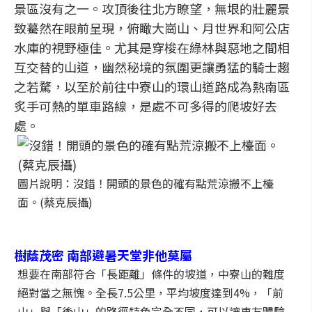
景區沒有之一。攻頂後往北方瞭望，無垠的壯麗景
致驀然在眼前呈現，俯瞰大崗山、月世界和阿公店
水庫的視野極佳。尤其是穿梭在綠林與惡地之間相
互交替的山道，幽然秘境的氛圍更讓勇猛的騎士趨
之若騖，以至於前往中寮山的環山道路成為熱南區
炙手可熱的單車路線，是處不可多得的爬坡好去
處。
圖片說明：沒錯！開頭的景色的確有點荒涼搬不上檯
面。(蔡克辰攝)
樹蔭茂密 南部避暑天堂非他莫屬
想要在南部符合「長距離」條件的坡道，中寮山的難度
絕對當之無愧。全長7.5公里，平均坡度達到4%，「前
山」與「後山」的路徑特色完全不同，可以讓車友體驗