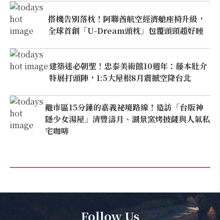
搭機告別落枕！阿聯酋航空經濟艙座椅升級，
全球首創「U-Dream頭枕」包覆頭頸超好睡
建築迷必朝聖！忠泰美術館10週年：藤本壯介
特展打頭陣，1:5大屋根8月震撼空降台北
離市區15分鐘的嘉義祕境路線！造訪「台版神
隱少女湯屋」清豐濤月、湖景窯烤披薩與人氣私
宅咖啡
Follow Us