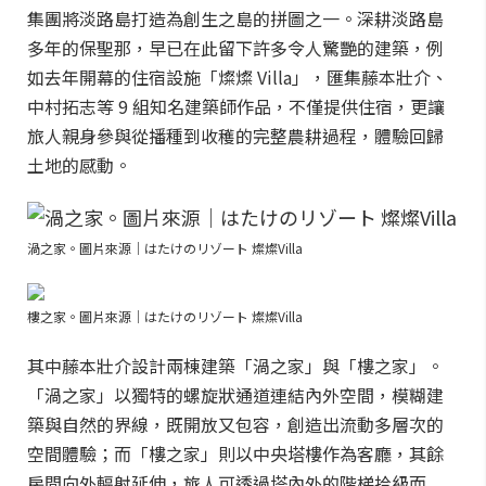
集團將淡路島打造為創生之島的拼圖之一。深耕淡路島
多年的保聖那，早已在此留下許多令人驚艷的建築，例
如去年開幕的住宿設施「燦燦 Villa」，匯集藤本壯介、
中村拓志等 9 組知名建築師作品，不僅提供住宿，更讓
旅人親身參與從播種到收穫的完整農耕過程，體驗回歸
土地的感動。
渦之家。圖片來源｜はたけのリゾート 燦燦Villa
樓之家。圖片來源｜はたけのリゾート 燦燦Villa
其中藤本壯介設計兩棟建築「渦之家」與「樓之家」。
「渦之家」以獨特的螺旋狀通道連結內外空間，模糊建
築與自然的界線，既開放又包容，創造出流動多層次的
空間體驗；而「樓之家」則以中央塔樓作為客廳，其餘
房間向外輻射延伸，旅人可透過塔內外的階梯拾級而