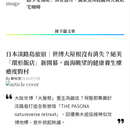
宅咖啡
接下篇文章
日本淡路島旅宿｜世博大屋根沒有消失？絕美
「環形飯店」新開幕，面海眺望的健康養生療
癒度假村
By
蘇祐萱
2026/07/08
大阪世博「大屋根」重生為飯店？保聖那集團於
淡路島打造全新旅宿「THE PASONA
natureverse retreat」，因優美木造弧線神似世
博地標，意外掀起熱議。