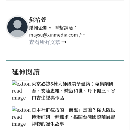
蘇祐萱
編輯企劃。 聯繫請洽：
maysu@xinmedia.com /
may860527@gmail.com
查看所有文章
延伸閱讀
東京必訪5棟大師級美學建築：蒐集隈研
吾、安藤忠雄、妹島和世、丹下健三、谷
口吉生經典作品
日本社群瘋找的「蘭獸」是誰？從大阪世
博爆紅到一娃難求，揭開台灣國際蘭展吉
祥物的誕生故事