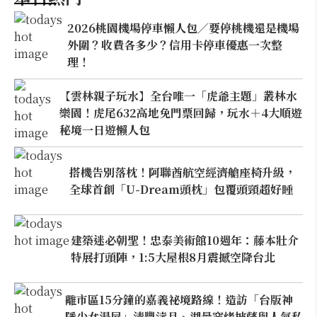
2026桃園機場停車懶人包／要停桃機還是機場
外圍？收費各多少？信用卡停車優惠一次整
理！
【雲林親子玩水】全台唯一「虎爺主題」叢林水
樂園！虎尾632高地免門票回歸，玩水＋4大順遊
秘境一日遊懶人包
搭機告別落枕！阿聯酋航空經濟艙座椅升級，
全球首創「U-Dream頭枕」包覆頭頸超好睡
建築迷必朝聖！忠泰美術館10週年：藤本壯介
特展打頭陣，1:5大屋根8月震撼空降台北
離市區15分鐘的嘉義祕境路線！造訪「台版神
隱少女湯屋」清豐濤月、湖景窯烤披薩與人氣私