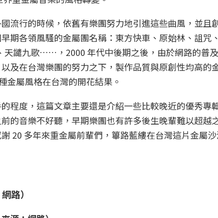
外國流行的時候，依舊有樂團努力地引進這些曲風，並且
個早期各領風騷的金屬團名稱：東方快車、原始林、詛咒
斯、天譴九歌……，2000 年代中後期之後，由於網路的普
，以及在台灣樂團的努力之下，製作品質與原創性均高的
表各種金屬風格在台灣的開花結果。
手的程度，這篇文章主要還是介紹一些比較晚近的優秀專
之前的音樂不好聽，早期樂團也有許多後生晚輩難以超越
謝 20 多年來重金屬前輩們，篳路藍縷在台灣這片金屬