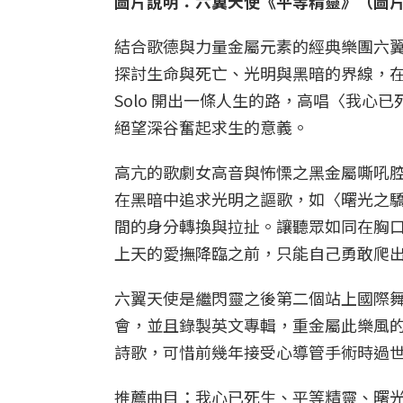
圖片說明：六翼天使《平等精靈》（圖
結合歌德與力量金屬元素的經典樂團六
探討生命與死亡、光明與黑暗的界線，
Solo 開出一條人生的路，高唱〈我
絕望深谷奮起求生的意義。
高亢的歌劇女高音與怖慄之黑金屬嘶吼
在黑暗中追求光明之謳歌，如〈曙光之
間的身分轉換與拉扯。讓聽眾如同在胸
上天的愛撫降臨之前，只能自己勇敢爬
六翼天使是繼閃靈之後第二個站上國際
會，並且錄製英文專輯，重金屬此樂風
詩歌，可惜前幾年接受心導管手術時過
推薦曲目：我心已死生、平等精靈、曙