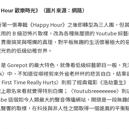
py Hour 歡樂時光》（圖片來源：網路）
行第一張專輯《Happy Hour》之後即轉型為三人團，但
 B 級恐怖片取樣，改為各種無厘頭的 Youtube 綜
，貫徹搞笑與噁爛的真理，對平板無趣的生活懷著極大的
腥光色的低級幼稚世界。
 Gorepot 的最大特色，就像看低級綜藝節目一般，
th My Cock〉中，不知道從哪裡剪來外省老杯杯的悲苦自白，結
st Time Really Hurts〉則剪了經典電影《浩劫重
名來看就覺得特別白爛；〈Youtubreeeeeeee〉
 Youtube 這個如今人類最大的聲音傳播網站，開頭是一段無
具聲響的取樣，在科技與非人性之間取得一個詭異的平衡