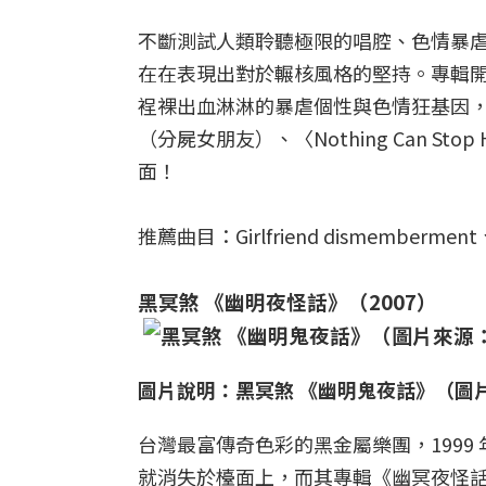
不斷測試人類聆聽極限的唱腔、色情暴虐
在在表現出對於輾核風格的堅持。專輯開頭第一
裎裸出血淋淋的暴虐個性與色情狂基因，正是這張
（分屍女朋友）、〈Nothing Can 
面！
推薦曲目：Girlfriend dismemberment、T
黑冥煞 《幽明夜怪話》（2007）
圖片說明：黑冥煞 《幽明鬼夜話》（圖
台灣最富傳奇色彩的黑金屬樂團，1999 
就消失於檯面上，而其專輯《幽冥夜怪