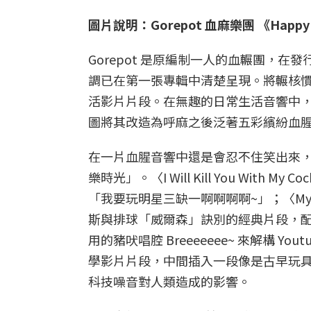
圖片說明：Gorepot 血麻樂團 《Hap
Gorepot 是原編制一人的血輾團，在發
調已在第一張專輯中清楚呈現。將輾核慣用的
活影片片段。在無趣的日常生活音響中
圖將其改造為呼麻之後泛著五彩繽紛血
在一片血腥音響中還是會忍不住笑出來，是
樂時光」。〈I Will Kill You Wi
「我要玩明星三缺一啊啊啊啊~」；〈My Fir
斯與排球「威爾森」訣別的經典片段，配上歌
用的豬吠唱腔 Breeeeeee~ 來解構
學影片片段，中間插入一段像是古早玩
科技噪音對人類造成的影響。