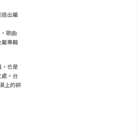
創造出屬
、
及，歌曲
金屬專輯
輯，也是
之處。台
沙漠上的耕