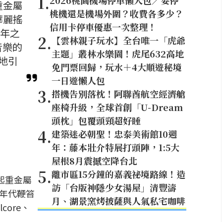
1
.
2026桃園機場停車懶人包／要停
重金屬
桃機還是機場外圍？收費各多少？
華麗搖
信用卡停車優惠一次整理！
 年之
2
.
【雲林親子玩水】全台唯一「虎爺
屬音樂的
主題」叢林水樂園！虎尾632高地
地引
免門票回歸，玩水＋4大順遊秘境
一日遊懶人包
3
.
搭機告別落枕！阿聯酋航空經濟艙
座椅升級，全球首創「U-Dream
頭枕」包覆頭頸超好睡
4
.
建築迷必朝聖！忠泰美術館10週
年：藤本壯介特展打頭陣，1:5大
屋根8月震撼空降台北
5
.
離市區15分鐘的嘉義祕境路線！造
起重金屬
訪「台版神隱少女湯屋」清豐濤
 年代鞭笞
月、湖景窯烤披薩與人氣私宅咖啡
core、