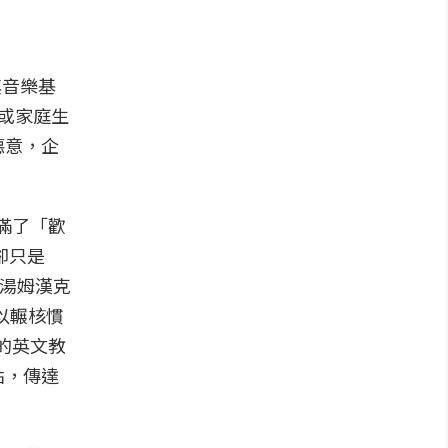
其音樂基
藝或家庭生
惡意，企
充滿了「歡
果卻只是
生》湯姆漢克
則以輾核慣
趣的英文教
點，傳達