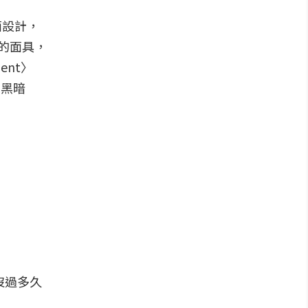
面設計，
裝的面具，
ent〉
的黑暗
沒過多久