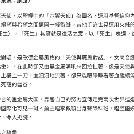
片來源：網路）
翼天使，以聖經中的「六翼天使」為團名，運用基督信仰
在絕望與希望之間撕開一條裂縫。吉他手許世晃運用火辣
心已死生〉，「死生」其實就是復活之意，以「死生」表達，
腔對唱，是歌德金屬風格的「天使與魔鬼對話」。女高音
驕傲〉，在此時卻又由黑金屬嘶吼來回拉扯著，像是天使
口上桶上一刀，血汩汩地流著，卻只能眼睜睜看著血繼續
出死蔭的幽谷。
舞台的重金屬大團，靠著自己的努力宣傳走完兩次世界巡
的國際化可見一斑。前主唱李佩穎出身聲樂科班，唱腔幽
世，令人扼腕。
光之驕傲