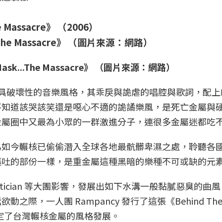
he Massacre》 （2006）
Mask...The Massacre》 （圖片來源：網路）
型中最具破壞性的音樂風格，其乖戾與詭虐的唱腔與歌詞，配上
不知道該哭該笑還是噁心不適的詭譎樂風，是死亡金屬與
金屬圈中又最為小眾的一群激進分子，連很多金屬迷都吃
為如今輾核已偷偷潛入全球各地最骯髒卑濕之處，聆聽各
嘔吐的部份一樣，是重金屬這種黑暗的樂種不可或缺的元
Mortician 等大團影響，發展出如下水溝一般黏膩惡臭的曲風。
際，一人團 Rampancy 發行了這張《Behind Th
大致上奠定了台灣輾核金屬的風格發展。