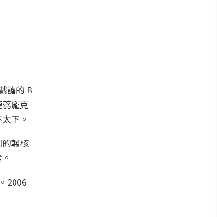
戲謔的 B
硬蕊龐克
不太下。
國的輾核
素。
2006
e