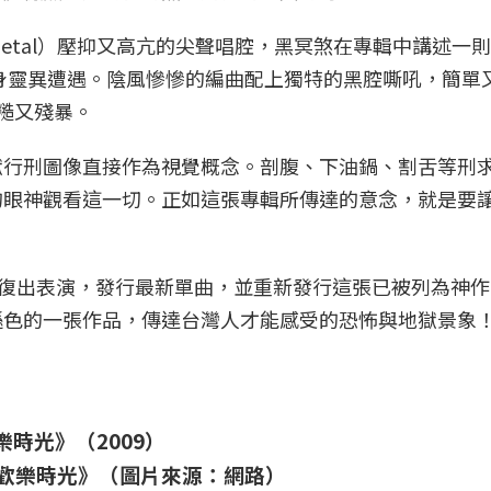
ack Metal）壓抑又高亢的尖聲唱腔，黑冥煞在專輯中講述一
則親身靈異遭遇。陰風慘慘的編曲配上獨特的黑腔嘶吼，簡單
粗糙又殘暴。
獄行刑圖像直接作為視覺概念。剖腹、下油鍋、割舌等刑
的眼神觀看這一切。正如這張專輯所傳達的意念，就是要
 年復出表演，發行最新單曲，並重新發行這張已被列為神
遜色的一張作品，傳達台灣人才能感受的恐怖與地獄景象
 歡樂時光》（2009）