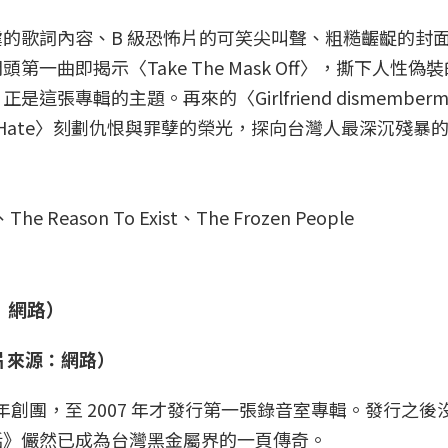
的歌詞內容、B 級恐怖片的可笑尖叫聲、粗糙齷齪的封
曲即揭示〈Take The Mask Off〉，撕下人性偽
專輯的主題。再來的〈Girlfriend dismemberm
Stop Hate〉刻劃仇恨與罪孽的榮光，探向台灣人最深沉殘暴
he Reason To Exist、The Frozen People
片來源：網路）
年創團，至 2007 年才發行第一張錄音室專輯。發行之後
話》儼然已成為台灣黑金屬界的一頁傳奇。