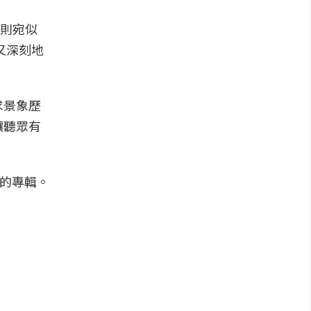
則則宛似
又深刻地
求景象歷
讓聽眾有
作的專輯。
！