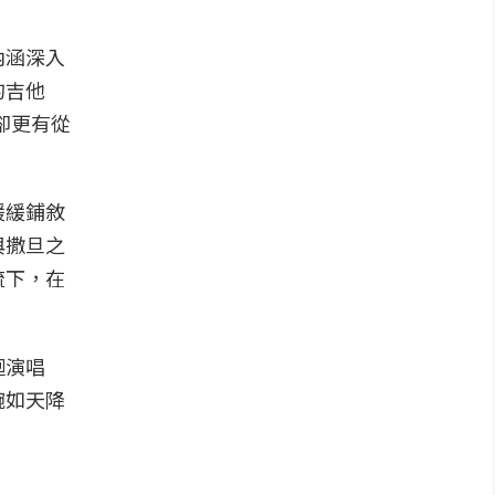
內涵深入
的吉他
卻更有從
緩緩鋪敘
與撒旦之
流下，在
迴演唱
婉如天降