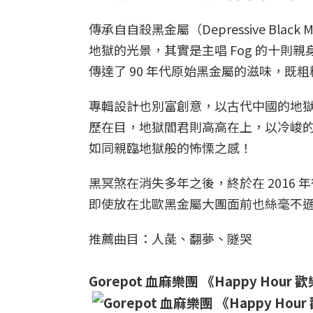
傳承自自殺黑金屬（Depressive Bl
地獄的光景，其實是主唱 Fog 的十
傳達了 90 年代原始黑金屬的滋味，既
專輯設計也別富創意，以古代中國的地
歷在目，地獄閻君則高高在上，以冷峻
如同親臨地獄般的怖慄之感！
黑冥煞在消失多年之後，終於在 2016
即使放在北歐黑金屬大團面前也絲毫不
推薦曲目：人彘、翻夢、隧哭
Gorepot 血麻樂團 《Happy Hour