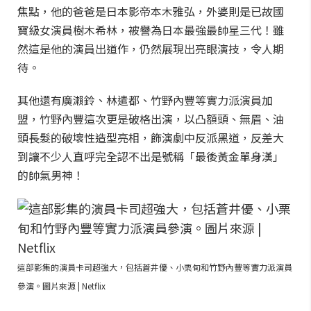
焦點，他的爸爸是日本影帝本木雅弘，外婆則是已故國
寶級女演員樹木希林，被譽為日本最強最帥星三代！雖
然這是他的演員出道作，仍然展現出亮眼演技，令人期
待。
其他還有廣瀨鈴、林遣都、竹野內豐等實力派演員加
盟，竹野內豐這次更是破格出演，以凸額頭、無眉、油
頭長髮的破壞性造型亮相，飾演劇中反派黑道，反差大
到讓不少人直呼完全認不出是號稱「最後黃金單身漢」
的帥氣男神！
這部影集的演員卡司超強大，包括蒼井優、小栗旬和竹野內豐等實力派演員
參演。圖片來源 | Netflix