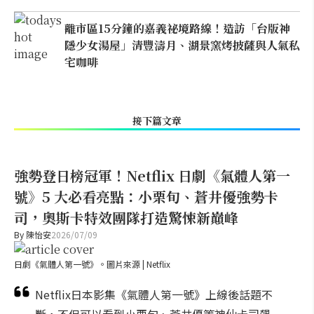
離市區15分鐘的嘉義祕境路線！造訪「台版神
隱少女湯屋」清豐濤月、湖景窯烤披薩與人氣私
宅咖啡
接下篇文章
強勢登日榜冠軍！Netflix 日劇《氣體人第一
號》5 大必看亮點：小栗旬、蒼井優強勢卡
司，奧斯卡特效團隊打造驚悚新巔峰
By
陳怡安
2026/07/09
日劇《氣體人第一號》。圖片來源 | Netflix
Netflix日本影集《氣體人第一號》上線後話題不