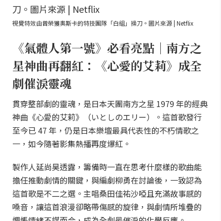
視覺特效由曾榮獲奧斯卡的特技團隊「白組」操刀。圖片來源 | Netflix
《氣體人第一號》必看亮點｜南方之
星神曲再翻紅：《心愛的艾莉》成全
劇催淚靈魂
貫穿整部劇的靈魂，是日本天團南方之星 1979 年的經典
神曲《心愛的艾莉》（いとしのエリー）。這首歌發行
至今已 47 年，仍是日本樂壇最具代表性的不朽情歌之
一，如今隨著影集熱播再度爆紅。
製作人延尚昊透露，籌備時一直在思考什麼樣的歌曲能
擔任推動劇情的關鍵，與編劇柳勇在討論後，一致認為
這首歌是不二之選。主唱桑田佳祐沙啞且充滿故事感的
嗓音，讓這首浪漫卻略帶傷感的旋律，與劇情所堆疊的
惆悵情緒不謀而合，成為全劇最催淚的化學反應。