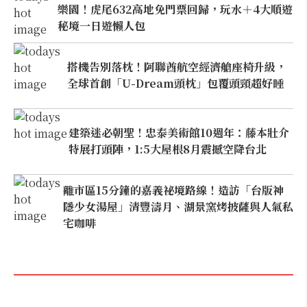
樂園！虎尾632高地免門票回歸，玩水＋4大順遊
秘境一日遊懶人包
搭機告別落枕！阿聯酋航空經濟艙座椅升級，
全球首創「U-Dream頭枕」包覆頭頸超好睡
建築迷必朝聖！忠泰美術館10週年：藤本壯介
特展打頭陣，1:5大屋根8月震撼空降台北
離市區15分鐘的嘉義祕境路線！造訪「台版神
隱少女湯屋」清豐濤月、湖景窯烤披薩與人氣私
宅咖啡