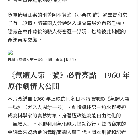
社會壟罩在無形的恐懼之中。
負責偵辦此案的刑警岡本賢治（小栗旬 飾）過去曾和京
子有一段情，隨著兩人分頭深入調查這場超自然危機，
隱藏在案件背後的駭人祕密逐一浮現，也讓彼此糾纏的
命運再度交織。
日劇《氣體人第一號》。圖片來源 | Netflix
《氣體人第一號》必看亮點｜1960 年
原作劇情大公開
本片改編自 1960 年上映的同名日本特攝電影《氣體人第
一號》（ガス人間㐧一号），劇情講述男主角水野被迫
成為科學家的實驗對象，身體遭改造為能自由氣化的
「氣體人」。水野利用氣化能力搶劫銀行，並將竊來的
金錢拿來資助他的舞蹈家戀人藤千代。岡本刑警和記者