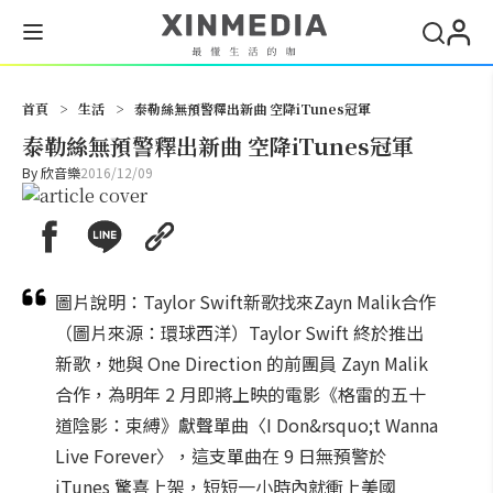
搜尋
首頁
>
生活
>
泰勒絲無預警釋出新曲 空降iTunes冠軍
泰勒絲無預警釋出新曲 空降iTunes冠軍
By
欣音樂
2016/12/09
圖片說明：Taylor Swift新歌找來Zayn Malik合作
（圖片來源：環球西洋）Taylor Swift 終於推出
新歌，她與 One Direction 的前團員 Zayn Malik
合作，為明年 2 月即將上映的電影《格雷的五十
道陰影：束縛》獻聲單曲〈I Don&rsquo;t Wanna
Live Forever〉，這支單曲在 9 日無預警於
iTunes 驚喜上架，短短一小時內就衝上美國