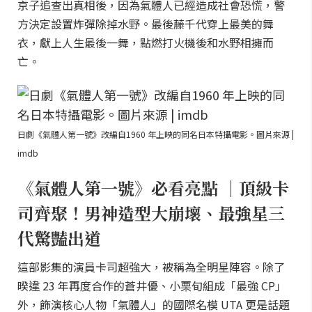
京子追查出真相後，因為氣體人已經造成社會恐慌，警
方決定設置炸彈除掉水野。最後藤千代穿上最美的舞
衣，獻上人生最後一舞，點燃打火機後和水野相擁而
亡。
日劇《氣體人第一號》改編自1960 年上映的同名日本特攝電影。圖片來源 |
imdb
《氣體人第一號》必看亮點 ｜頂級卡
司齊聚！男神造型大崩壞、最強星三
代驚豔出道
這部影集的演員卡司超強大，被稱為全明星陣容。除了
暌違 23 年再度合作的蒼井優、小栗旬組成「最強 CP」
外，飾演核心人物「氣體人」的國際名模 UTA 更是話題