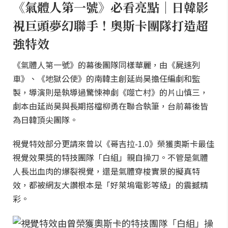
《氣體人第一號》必看亮點｜日韓影
視巨頭夢幻聯手！奧斯卡團隊打造超
強特效
《氣體人第一號》的幕後團隊同樣華麗，由《屍速列
車》、《地獄公使》的南韓主創延尚昊擔任編劇和監
製，導演則是執導過驚悚神劇《噬亡村》的片山慎三，
劇本由延尚昊與長期搭檔柳勇在聯合執筆，台前幕後皆
為日韓頂尖團隊。
視覺特效部分更請來曾以《哥吉拉-1.0》榮獲奧斯卡最佳
視覺效果獎的特技團隊「白組」親自操刀。不管是氣體
人長出血肉的爆裂視覺，還是氣體穿梭實景的擬真特
效，都被網友大讚根本是「好萊塢電影等級」的震撼精
彩。