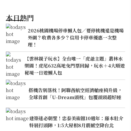
本日熱門
2026桃園機場停車懶人包／要停桃機還是機場
外圍？收費各多少？信用卡停車優惠一次整
理！
【雲林親子玩水】全台唯一「虎爺主題」叢林水
樂園！虎尾632高地免門票回歸，玩水＋4大順遊
秘境一日遊懶人包
搭機告別落枕！阿聯酋航空經濟艙座椅升級，
全球首創「U-Dream頭枕」包覆頭頸超好睡
建築迷必朝聖！忠泰美術館10週年：藤本壯介
特展打頭陣，1:5大屋根8月震撼空降台北