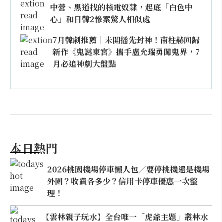
中營、黑道找的核電奴隸，起底「白色中
心」和日韓2慘案驚人相似處
7月韓劇推薦｜未開播先封神！南柱赫回歸
新作《鬼謎東宮》攜手盧允瑞勇闖鬼界，7
月必追神劇大盤點
本日熱門
2026桃園機場停車懶人包／要停桃機還是機場
外圍？收費各多少？信用卡停車優惠一次整
理！
【雲林親子玩水】全台唯一「虎爺主題」叢林水