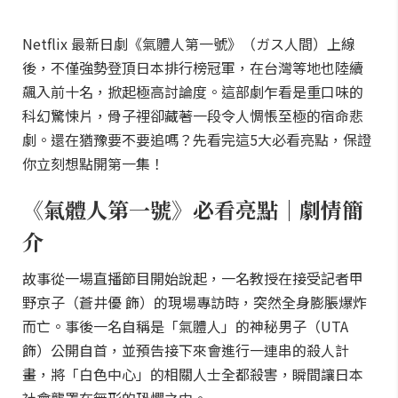
Netflix 最新日劇《氣體人第一號》（ガス人間）上線
後，不僅強勢登頂日本排行榜冠軍，在台灣等地也陸續
飆入前十名，掀起極高討論度。這部劇乍看是重口味的
科幻驚悚片，骨子裡卻藏著一段令人惆悵至極的宿命悲
劇。還在猶豫要不要追嗎？先看完這5大必看亮點，保證
你立刻想點開第一集！
《氣體人第一號》必看亮點｜劇情簡
介
故事從一場直播節目開始說起，一名教授在接受記者甲
野京子（蒼井優 飾）的現場專訪時，突然全身膨脹爆炸
而亡。事後一名自稱是「氣體人」的神秘男子（UTA
飾）公開自首，並預告接下來會進行一連串的殺人計
畫，將「白色中心」的相關人士全都殺害，瞬間讓日本