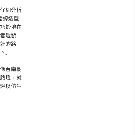
仔細分析
蟋蟀造型
巧妙地在
者還發
計的路
。」
像台南樹
路燈，就
燈以仿生