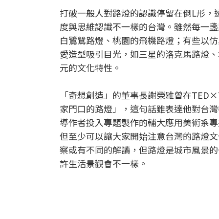
打破一般人對路燈的認識停留在倒L形，
度與思維認識不一樣的台灣。雖然每一盞
白鷺鷥路燈、桃園的飛機路燈；有些以仿
愛造型吸引目光，如三星的洛克馬路燈、
元的文化特性。
「奇想創造」的董事長謝榮雅曾在TED×
家門口的路燈」，這句話雖表達他對台灣
導作者投入專題製作的輔大應用美術系專
但至少可以讓大家開始注意台灣的路燈文
察或有不同的解讀，但路燈是城市風景的
許生活景觀會不一樣。