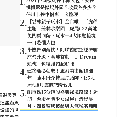
1
.
2026桃園機場停車懶人包／要停
桃機還是機場外圍？收費各多少？
信用卡停車優惠一次整理！
2
.
【雲林親子玩水】全台唯一「虎爺
主題」叢林水樂園！虎尾632高地
免門票回歸，玩水＋4大順遊秘境
一日遊懶人包
3
.
搭機告別落枕！阿聯酋航空經濟艙
座椅升級，全球首創「U-Dream
頭枕」包覆頭頸超好睡
4
.
建築迷必朝聖！忠泰美術館10週
年：藤本壯介特展打頭陣，1:5大
屋根8月震撼空降台北
5
.
離市區15分鐘的嘉義祕境路線！造
長得像豆
訪「台版神隱少女湯屋」清豐濤
這些蟲魚
月、湖景窯烤披薩與人氣私宅咖啡
燈海的世