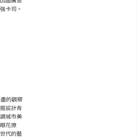
因圖騰意
強卡司。
詳盡的觀察
掘設計背
調城市美
眼花撩
世代的藝