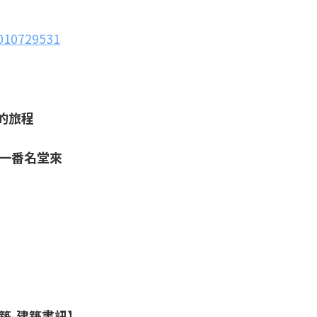
010729531
的旅程
出一番名堂來
築-建築書訊】