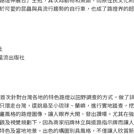
路燈伸展台」王冠，其次為動物和魚類，而原住民文化則
於可愛的昆蟲與具流行趨勢的自行車，也成了路燈界的超
遠流出版社
，首次針對台灣各地的特色路燈以田野調查的方式，做了
只環走台灣，還跳島至小琉球、蘭嶼，進行實地踏查，挖
畫風格的路燈圖像，讓人眼界大開、發出讚嘆。尤其在強
觀及視覺規劃下，因為商家招牌林立與道路指示牌而讓人
特色及當地地景，出色的構圖別具風格，不僅讓人欣賞新