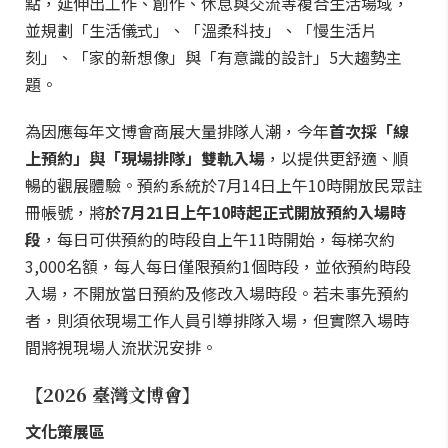
點，延伸出工作、創作、休息與交流等複合生活場域，
並規劃「生活儀式」、「溫柔科技」、「慢生活片
刻」、「家的新想像」與「有意識的設計」5大趨勢主
題。
為因應每年文博會商展大量排隊人潮，今年
首次採「線
上預約」與「現場排隊」雙軌入場
，以提供更舒適、順
暢的觀展體驗。預約系統於7月14日上午10時開放民眾註
冊帳號，將
於7月21日上午10時起正式開放預約入場時
段
，每日可供預約的時段自上午11時開始，每梯次約
3,000名額，每人每日僅限預約1個時段，並依預約時段
入場，不開放當日預約及修改入場時段。若未事先預約
者，則須依現場工作人員引導排隊入場，但實際入場時
間將視現場人流狀況安排。
【2026 臺灣文博會】
文化策展區