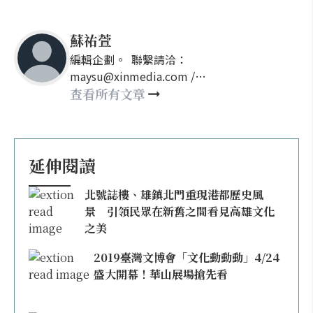
蘇祐萱
編輯企劃。 聯繫請洽：
maysu@xinmedia.com /
may860527@gmail.com
查看所有文章
延伸閱讀
北號誌樓、雄鎮北門重現港都歷史風
景 引領民眾在新舊之間看見高雄文化
之美
2019臺灣文博會「文化動動動」4/24
盛大開幕！華山展場搶先看