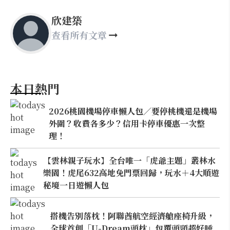
欣建築
查看所有文章
本日熱門
2026桃園機場停車懶人包／要停桃機還是機場
外圍？收費各多少？信用卡停車優惠一次整
理！
【雲林親子玩水】全台唯一「虎爺主題」叢林水
樂園！虎尾632高地免門票回歸，玩水＋4大順遊
秘境一日遊懶人包
搭機告別落枕！阿聯酋航空經濟艙座椅升級，
全球首創「U-Dream頭枕」包覆頭頸超好睡