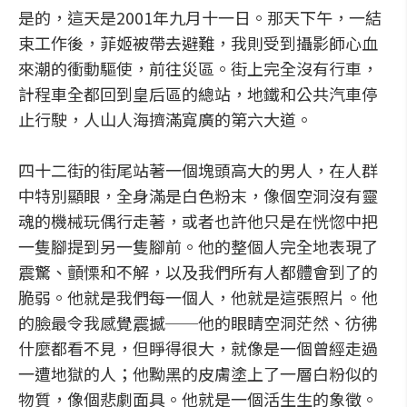
是的，這天是2001年九月十一日。那天下午，一結
束工作後，菲姬被帶去避難，我則受到攝影師心血
來潮的衝動驅使，前往災區。街上完全沒有行車，
計程車全都回到皇后區的總站，地鐵和公共汽車停
止行駛，人山人海擠滿寬廣的第六大道。
四十二街的街尾站著一個塊頭高大的男人，在人群
中特別顯眼，全身滿是白色粉末，像個空洞沒有靈
魂的機械玩偶行走著，或者也許他只是在恍惚中把
一隻腳提到另一隻腳前。他的整個人完全地表現了
震驚、顫慄和不解，以及我們所有人都體會到了的
脆弱。他就是我們每一個人，他就是這張照片。他
的臉最令我感覺震撼──他的眼睛空洞茫然、彷彿
什麼都看不見，但睜得很大，就像是一個曾經走過
一遭地獄的人；他黝黑的皮膚塗上了一層白粉似的
物質，像個悲劇面具。他就是一個活生生的象徵。