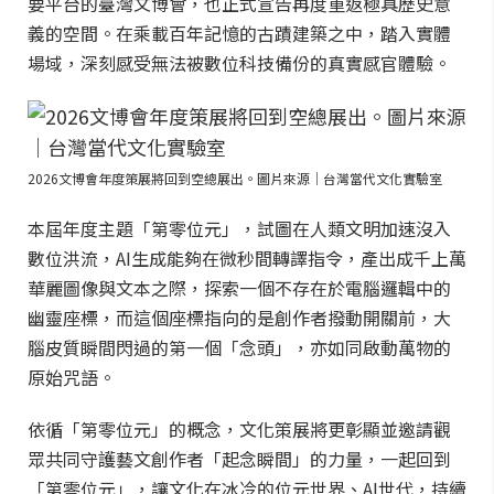
要平台的臺灣文博會，也正式宣告再度重返極具歷史意
義的空間。在乘載百年記憶的古蹟建築之中，踏入實體
場域，深刻感受無法被數位科技備份的真實感官體驗。
2026文博會年度策展將回到空總展出。圖片來源｜台灣當代文化實驗室
本屆年度主題「第零位元」，試圖在人類文明加速沒入
數位洪流，AI生成能夠在微秒間轉譯指令，產出成千上萬
華麗圖像與文本之際，探索一個不存在於電腦邏輯中的
幽靈座標，而這個座標指向的是創作者撥動開關前，大
腦皮質瞬間閃過的第一個「念頭」，亦如同啟動萬物的
原始咒語。
依循「第零位元」的概念，文化策展將更彰顯並邀請觀
眾共同守護藝文創作者「起念瞬間」的力量，一起回到
「第零位元」，讓文化在冰冷的位元世界、AI世代，持續