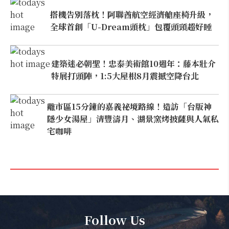
搭機告別落枕！阿聯酋航空經濟艙座椅升級，
全球首創「U-Dream頭枕」包覆頭頸超好睡
建築迷必朝聖！忠泰美術館10週年：藤本壯介
特展打頭陣，1:5大屋根8月震撼空降台北
離市區15分鐘的嘉義祕境路線！造訪「台版神
隱少女湯屋」清豐濤月、湖景窯烤披薩與人氣私
宅咖啡
Follow Us