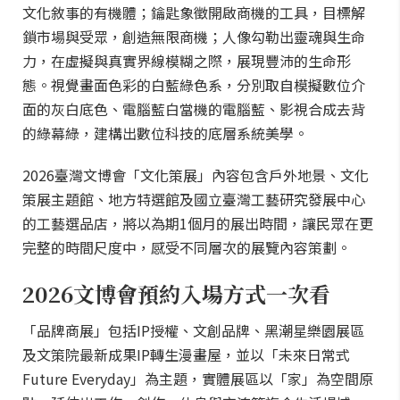
文化敘事的有機體；鑰匙象徵開啟商機的工具，目標解
鎖市場與受眾，創造無限商機；人像勾勒出靈魂與生命
力，在虛擬與真實界線模糊之際，展現豐沛的生命形
態。視覺畫面色彩的白藍綠色系，分別取自模擬數位介
面的灰白底色、電腦藍白當機的電腦藍、影視合成去背
的綠幕綠，建構出數位科技的底層系統美學。
2026臺灣文博會「文化策展」內容包含戶外地景、文化
策展主題館、地方特選館及國立臺灣工藝研究發展中心
的工藝選品店，將以為期1個月的展出時間，讓民眾在更
完整的時間尺度中，感受不同層次的展覽內容策劃。
2026文博會預約入場方式一次看
「品牌商展」包括IP授權、文創品牌、黑潮星樂園展區
及文策院最新成果IP轉生漫畫屋，並以「未來日常式
Future Everyday」為主題，實體展區以「家」為空間原