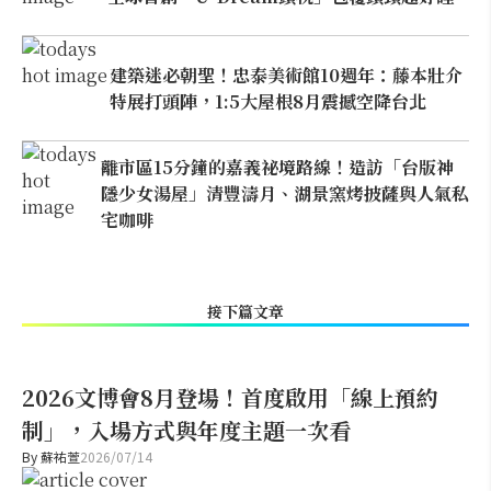
建築迷必朝聖！忠泰美術館10週年：藤本壯介
特展打頭陣，1:5大屋根8月震撼空降台北
離市區15分鐘的嘉義祕境路線！造訪「台版神
隱少女湯屋」清豐濤月、湖景窯烤披薩與人氣私
宅咖啡
接下篇文章
2026文博會8月登場！首度啟用「線上預約
制」，入場方式與年度主題一次看
By
蘇祐萱
2026/07/14