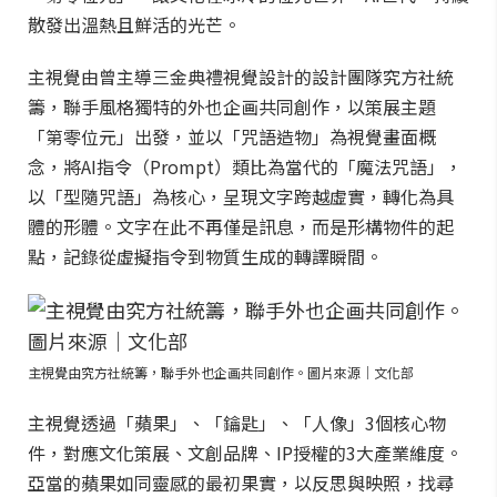
散發出溫熱且鮮活的光芒。
主視覺由曾主導三金典禮視覺設計的設計團隊究方社統
籌，聯手風格獨特的外也企画共同創作，以策展主題
「第零位元」出發，並以「咒語造物」為視覺畫面概
念，將AI指令（Prompt）類比為當代的「魔法咒語」，
以「型隨咒語」為核心，呈現文字跨越虛實，轉化為具
體的形體。文字在此不再僅是訊息，而是形構物件的起
點，記錄從虛擬指令到物質生成的轉譯瞬間。
主視覺由究方社統籌，聯手外也企画共同創作。圖片來源｜文化部
主視覺透過「蘋果」、「鑰匙」、「人像」3個核心物
件，對應文化策展、文創品牌、IP授權的3大產業維度。
亞當的蘋果如同靈感的最初果實，以反思與映照，找尋