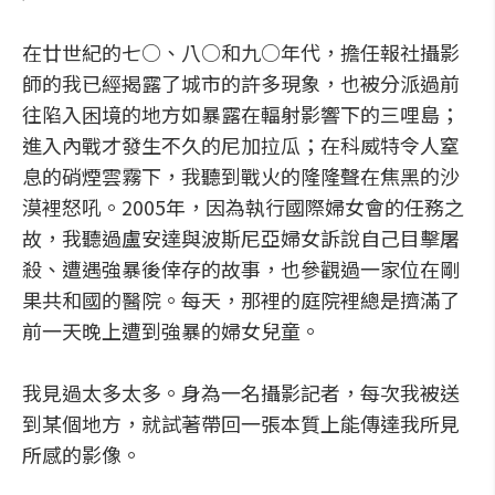
在廿世紀的七○、八○和九○年代，擔任報社攝影
師的我已經揭露了城市的許多現象，也被分派過前
往陷入困境的地方如暴露在輻射影響下的三哩島；
進入內戰才發生不久的尼加拉瓜；在科威特令人窒
息的硝煙雲霧下，我聽到戰火的隆隆聲在焦黑的沙
漠裡怒吼。2005年，因為執行國際婦女會的任務之
故，我聽過盧安達與波斯尼亞婦女訴說自己目擊屠
殺、遭遇強暴後倖存的故事，也參觀過一家位在剛
果共和國的醫院。每天，那裡的庭院裡總是擠滿了
前一天晚上遭到強暴的婦女兒童。
我見過太多太多。身為一名攝影記者，每次我被送
到某個地方，就試著帶回一張本質上能傳達我所見
所感的影像。