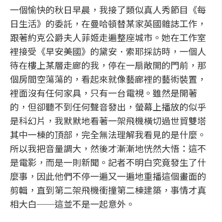
一個愉快的秋日早晨，我接了類似真人秀節目《每
日生活》的委託，在曼哈頓替某家英國雜誌工作，
跟著約克公爵夫人菲姬走遍整座城市。她在工作室
裡接受《早安美國》的黛安．索耶採訪時，一個人
待在樓上某層走廊的我，停在一扇敞開的門前，那
個房間空蕩蕩的，看起來就像藝廊裡的藝術裝置，
裡面沒有任何家具，只有一台電視。雖然是開著
的，但卻聽不到任何聲音發出，螢幕上播放的似乎
是科幻片，我默默地看著一架飛機橫切過世貿雙塔
其中一棟的頂部，完全無法理解我看見的是什麼。
所以我把音量調大，然後才漸漸地恍然大悟：這不
是電影，而是一則新聞。記者不明白究竟發生了什
麼事，因此他們不停一遍又一遍地重播這個畫面的
剪輯，直到第二架飛機衝撞第二棟建築，事情才真
相大白──這並不是一起意外。