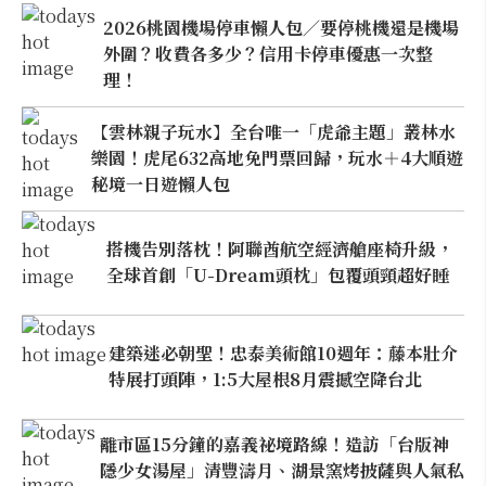
2026桃園機場停車懶人包／要停桃機還是機場
外圍？收費各多少？信用卡停車優惠一次整
理！
【雲林親子玩水】全台唯一「虎爺主題」叢林水
樂園！虎尾632高地免門票回歸，玩水＋4大順遊
秘境一日遊懶人包
搭機告別落枕！阿聯酋航空經濟艙座椅升級，
全球首創「U-Dream頭枕」包覆頭頸超好睡
建築迷必朝聖！忠泰美術館10週年：藤本壯介
特展打頭陣，1:5大屋根8月震撼空降台北
離市區15分鐘的嘉義祕境路線！造訪「台版神
隱少女湯屋」清豐濤月、湖景窯烤披薩與人氣私