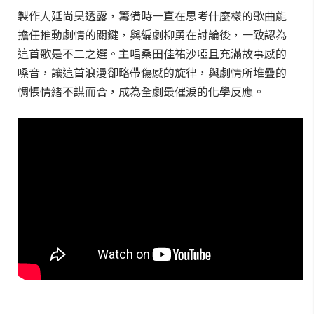
製作人延尚昊透露，籌備時一直在思考什麼樣的歌曲能
擔任推動劇情的關鍵，與編劇柳勇在討論後，一致認為
這首歌是不二之選。主唱桑田佳祐沙啞且充滿故事感的
嗓音，讓這首浪漫卻略帶傷感的旋律，與劇情所堆疊的
惆悵情緒不謀而合，成為全劇最催淚的化學反應。