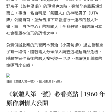
野京子（蒼井優 飾）的現場專訪時，突然全身膨脹爆炸
而亡。事後一名自稱是「氣體人」的神秘男子（UTA
飾）公開自首，並預告接下來會進行一連串的殺人計
畫，將「白色中心」的相關人士全都殺害，瞬間讓日本
社會壟罩在無形的恐懼之中。
負責偵辦此案的刑警岡本賢治（小栗旬 飾）過去曾和京
子有一段情，隨著兩人分頭深入調查這場超自然危機，
隱藏在案件背後的駭人祕密逐一浮現，也讓彼此糾纏的
命運再度交織。
日劇《氣體人第一號》。圖片來源 | Netflix
《氣體人第一號》必看亮點｜1960 年
原作劇情大公開