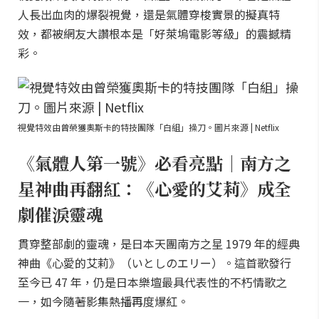
人長出血肉的爆裂視覺，還是氣體穿梭實景的擬真特
效，都被網友大讚根本是「好萊塢電影等級」的震撼精
彩。
視覺特效由曾榮獲奧斯卡的特技團隊「白組」操刀。圖片來源 | Netflix
《氣體人第一號》必看亮點｜南方之
星神曲再翻紅：《心愛的艾莉》成全
劇催淚靈魂
貫穿整部劇的靈魂，是日本天團南方之星 1979 年的經典
神曲《心愛的艾莉》（いとしのエリー）。這首歌發行
至今已 47 年，仍是日本樂壇最具代表性的不朽情歌之
一，如今隨著影集熱播再度爆紅。