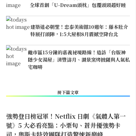
全球首創「U-Dream頭枕」包覆頭頸超好睡
建築迷必朝聖！忠泰美術館10週年：藤本壯介
特展打頭陣，1:5大屋根8月震撼空降台北
離市區15分鐘的嘉義祕境路線！造訪「台版神
隱少女湯屋」清豐濤月、湖景窯烤披薩與人氣私
宅咖啡
接下篇文章
強勢登日榜冠軍！Netflix 日劇《氣體人第一
號》5 大必看亮點：小栗旬、蒼井優強勢卡
司，奧斯卡特效團隊打造驚悚新巔峰