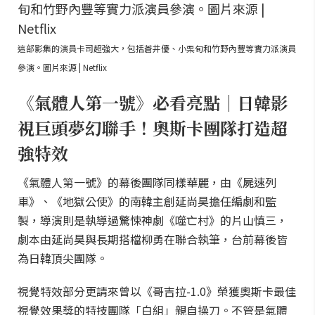
這部影集的演員卡司超強大，包括蒼井優、小栗旬和竹野內豐等實力派演員
參演。圖片來源 | Netflix
《氣體人第一號》必看亮點｜日韓影
視巨頭夢幻聯手！奧斯卡團隊打造超
強特效
《氣體人第一號》的幕後團隊同樣華麗，由《屍速列
車》、《地獄公使》的南韓主創延尚昊擔任編劇和監
製，導演則是執導過驚悚神劇《噬亡村》的片山慎三，
劇本由延尚昊與長期搭檔柳勇在聯合執筆，台前幕後皆
為日韓頂尖團隊。
視覺特效部分更請來曾以《哥吉拉-1.0》榮獲奧斯卡最佳
視覺效果獎的特技團隊「白組」親自操刀。不管是氣體