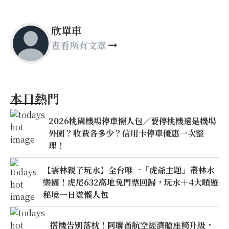
欣單車
查看所有文章
本日熱門
2026桃園機場停車懶人包／要停桃機還是機場
外圍？收費各多少？信用卡停車優惠一次整
理！
【雲林親子玩水】全台唯一「虎爺主題」叢林水
樂園！虎尾632高地免門票回歸，玩水＋4大順遊
秘境一日遊懶人包
搭機告別落枕！阿聯酋航空經濟艙座椅升級，