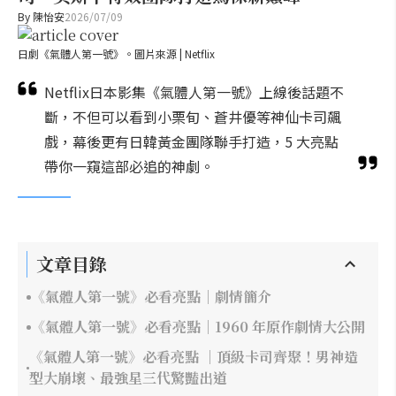
By
陳怡安
2026/07/09
日劇《氣體人第一號》。圖片來源 | Netflix
Netflix日本影集《氣體人第一號》上線後話題不
斷，不但可以看到小栗旬、蒼井優等神仙卡司飆
戲，幕後更有日韓黃金團隊聯手打造，5 大亮點
帶你一窺這部必追的神劇。
文章目錄
《氣體人第一號》必看亮點｜劇情簡介
《氣體人第一號》必看亮點｜1960 年原作劇情大公開
《氣體人第一號》必看亮點 ｜頂級卡司齊聚！男神造
型大崩壞、最強星三代驚豔出道