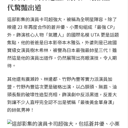
代驚豔出道
這部影集的演員卡司超強大，被稱為全明星陣容。除了
暌違 23 年再度合作的蒼井優、小栗旬組成「最強 CP」
外，飾演核心人物「氣體人」的國際名模 UTA 更是話題
焦點，他的爸爸是日本影帝本木雅弘，外婆則是已故國
寶級女演員樹木希林，被譽為日本最強最帥星三代！雖
然這是他的演員出道作，仍然展現出亮眼演技，令人期
待。
其他還有廣瀨鈴、林遣都、竹野內豐等實力派演員加
盟，竹野內豐這次更是破格出演，以凸額頭、無眉、油
頭長髮的破壞性造型亮相，飾演劇中反派黑道，反差大
到讓不少人直呼完全認不出是號稱「最後黃金單身漢」
的帥氣男神！