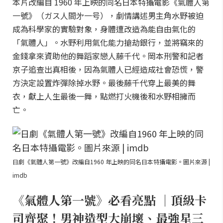
本片改編自 1960 年上映的同名日本特攝電影《氣體人第
一號》（ガス人間㐧一号），劇情講述男主角水野被迫
成為科學家的實驗對象，身體遭改造為能自由氣化的
「氣體人」。水野利用氣化能力搶劫銀行，並將竊來的
金錢拿來資助他的舞蹈家戀人藤千代。岡本刑警和記者
京子追查出真相後，因為氣體人已經造成社會恐慌，警
方決定設置炸彈除掉水野。最後藤千代穿上最美的舞
衣，獻上人生最後一舞，點燃打火機後和水野相擁而
亡。
日劇《氣體人第一號》改編自1960 年上映的同名日本特攝電影。圖片來源 |
imdb
《氣體人第一號》必看亮點 ｜頂級卡
司齊聚！男神造型大崩壞、最強星三