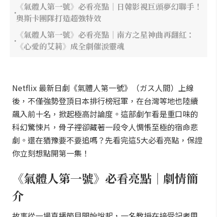
《氣體人第一號》必看亮點｜日韓影視巨頭夢幻聯手！
奧斯卡團隊打造超強特效
《氣體人第一號》必看亮點｜南方之星神曲再翻紅：
《心愛的艾莉》成全劇催淚靈魂
Netflix 最新日劇《氣體人第一號》（ガス人間）上線
後，不僅強勢登頂日本排行榜冠軍，在台灣等地也陸續
飆入前十名，掀起極高討論度。這部劇乍看是重口味的
科幻驚悚片，骨子裡卻藏著一段令人惆悵至極的宿命悲
劇。還在猶豫要不要追嗎？先看完這5大必看亮點，保證
你立刻想點開第一集！
《氣體人第一號》必看亮點｜劇情簡
介
故事從一場直播節目開始說起，一名教授在接受記者甲