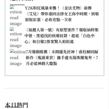
Y2K粉紅風暴來襲！《金法尤物》前傳
《艾兒》帶你重回法律女王高中時期，致敬
原版彩蛋、必看亮點一次看
《氣體人第一號》有原型案件？韓版納粹集
中營、黑道找的核電奴隸，起底「白色中
心」和日韓2慘案驚人相似處
7月韓劇推薦｜未開播先封神！南柱赫回歸
新作《鬼謎東宮》攜手盧允瑞勇闖鬼界，7
月必追神劇大盤點
本日熱門