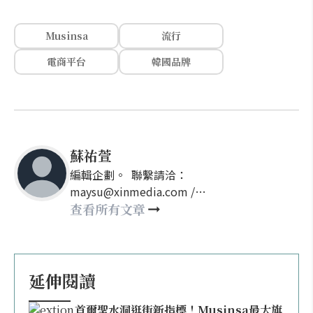
Musinsa
流行
電商平台
韓國品牌
蘇祐萱
編輯企劃。 聯繫請洽：
maysu@xinmedia.com /
may860527@gmail.com
查看所有文章
延伸閱讀
首爾聖水洞逛街新指標！Musinsa最大旗