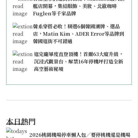
艦店開幕，集結服飾、美妝、北歐咖啡
Fuglen等千家品牌
韓系穿搭必收！精選6個韓國潮牌、選品
店，Matin Kim、ADER Error等品牌到
韓國逛街不可錯過
逛完龐畢度直登頂樓！首爾63大廈升級，
沉浸式觀景台、解禁16年停機坪打造全新
高空藝術秘境
本日熱門
2026桃園機場停車懶人包／要停桃機還是機場