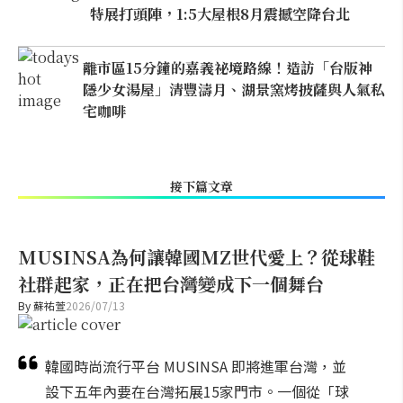
特展打頭陣，1:5大屋根8月震撼空降台北
離市區15分鐘的嘉義祕境路線！造訪「台版神
隱少女湯屋」清豐濤月、湖景窯烤披薩與人氣私
宅咖啡
接下篇文章
MUSINSA為何讓韓國MZ世代愛上？從球鞋
社群起家，正在把台灣變成下一個舞台
By
蘇祐萱
2026/07/13
韓國時尚流行平台 MUSINSA 即將進軍台灣，並
設下五年內要在台灣拓展15家門市。一個從「球