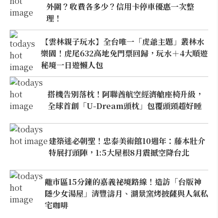
外圍？收費各多少？信用卡停車優惠一次整
理！
【雲林親子玩水】全台唯一「虎爺主題」叢林水
樂園！虎尾632高地免門票回歸，玩水＋4大順遊
秘境一日遊懶人包
搭機告別落枕！阿聯酋航空經濟艙座椅升級，
全球首創「U-Dream頭枕」包覆頭頸超好睡
建築迷必朝聖！忠泰美術館10週年：藤本壯介
特展打頭陣，1:5大屋根8月震撼空降台北
離市區15分鐘的嘉義祕境路線！造訪「台版神
隱少女湯屋」清豐濤月、湖景窯烤披薩與人氣私
宅咖啡