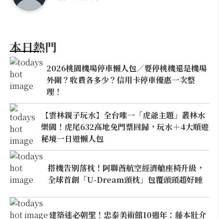
本日熱門
2026桃園機場停車懶人包／要停桃機還是機場
外圍？收費各多少？信用卡停車優惠一次整
理！
【雲林親子玩水】全台唯一「虎爺主題」叢林水
樂園！虎尾632高地免門票回歸，玩水＋4大順遊
秘境一日遊懶人包
搭機告別落枕！阿聯酋航空經濟艙座椅升級，
全球首創「U-Dream頭枕」包覆頭頸超好睡
建築迷必朝聖！忠泰美術館10週年：藤本壯介