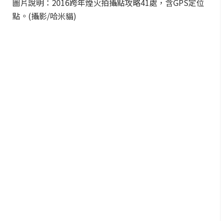
圖片說明：2016跨年煙火拍攝點攻略41處，含GPS定位
點。(攝影/哈米貓)