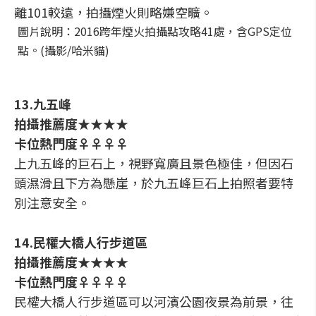
離101較遠，拍攝煙火則略嫌空曠。
圖片說明：2016跨年煙火拍攝點攻略41處，含GPS定位
點。(攝影/哈米貓)
13.九五峰
拍攝推薦度★★★★
卡位熱門度♀♀♀♀
上九五峰的巨石上，視野寬廣且景色極佳，但因石
頭濕滑且下方為懸崖，於九五峰巨石上拍照者要特
別注意安全。
14.民權大橋人行步道區
拍攝推薦度★★★★
卡位熱門度♀♀♀♀
民權大橋人行步道區可以河濱公園夜景為前景，往