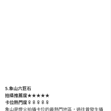
5.象山六巨石
拍攝推薦度★★★★★
卡位熱門度♀♀♀♀♀
象山是煙火拍攝卡位的最熱門地區，過往曾發生攝