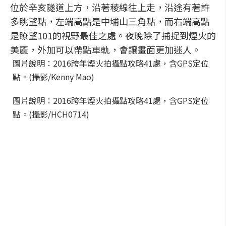
位於辛亥隧道上方，沿著稜線往上走，沿途有著許
多眺望點，左端高點是中埔山三角點，而右端高點
是瞭望101的視野最佳之處。夜晚除了捕捉到煙火的
美麗，外加可以帶點車軌，會讓畫面更加迷人。
圖片說明：2016跨年煙火拍攝點攻略41處，含GPS定位
點。(攝影/Kenny Mao)
圖片說明：2016跨年煙火拍攝點攻略41處，含GPS定位
點。(攝影/HCH0714)