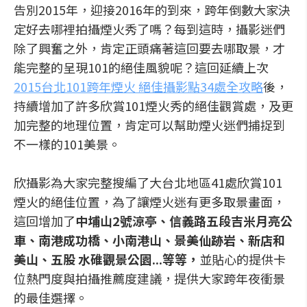
告別2015年，迎接2016年的到來，跨年倒數大家決
定好去哪裡拍攝煙火秀了嗎？每到這時，攝影迷們
除了興奮之外，肯定正頭痛著這回要去哪取景，才
能完整的呈現101的絕佳風貌呢？這回延續上次
2015台北101跨年煙火 絕佳攝影點34處全攻略
後，
持續增加了許多欣賞101煙火秀的絕佳觀賞處，及更
加完整的地理位置，肯定可以幫助煙火迷們捕捉到
不一樣的101美景。
欣攝影為大家完整搜編了大台北地區41處欣賞101
煙火的絕佳位置，為了讓煙火迷有更多取景畫面，
這回增加了
中埔山2號涼亭、信義路五段吉米月亮公
車、南港成功橋、小南港山、景美仙跡岩、新店和
美山、五股 水碓觀景公園...等等，
並貼心的提供卡
位熱門度與拍攝推薦度建議，提供大家跨年夜衝景
的最佳選擇。