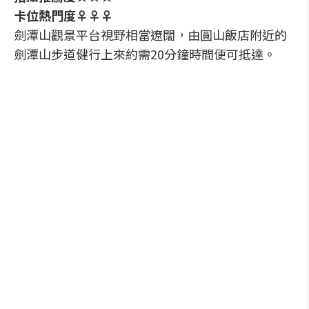
卡位熱門度♀♀♀
劍潭山觀景平台視野相當遼闊，由圓山飯店附近的
劍潭山步道健行上來約需20分鐘時間便可抵達。