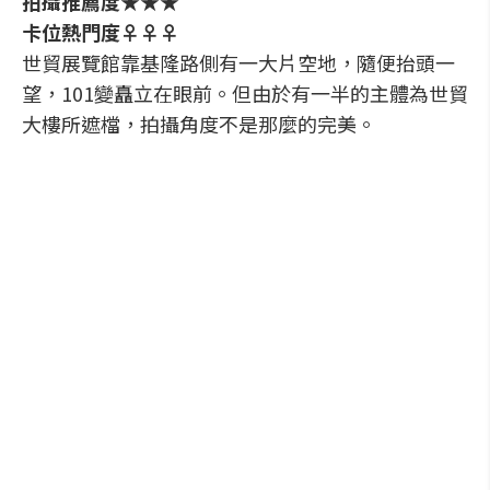
拍攝推薦度★★★
卡位熱門度♀♀♀
世貿展覽館靠基隆路側有一大片空地，隨便抬頭一
望，101變矗立在眼前。但由於有一半的主體為世貿
大樓所遮檔，拍攝角度不是那麼的完美。