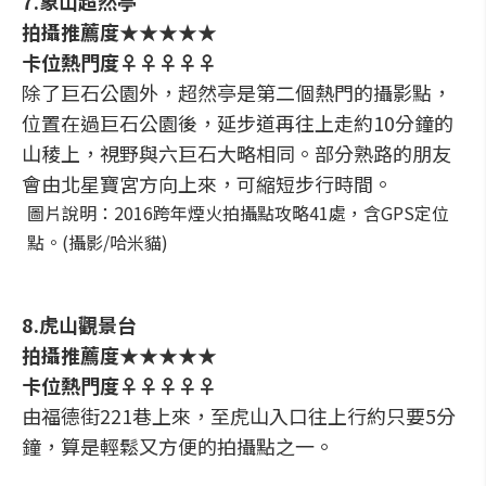
7.象山超然亭
拍攝推薦度★★★★★
卡位熱門度♀♀♀♀♀
除了巨石公園外，超然亭是第二個熱門的攝影點，
位置在過巨石公園後，延步道再往上走約10分鐘的
山稜上，視野與六巨石大略相同。部分熟路的朋友
會由北星寶宮方向上來，可縮短步行時間。
圖片說明：2016跨年煙火拍攝點攻略41處，含GPS定位
點。(攝影/哈米貓)
8.虎山觀景台
拍攝推薦度★★★★★
卡位熱門度♀♀♀♀♀
由福德街221巷上來，至虎山入口往上行約只要5分
鐘，算是輕鬆又方便的拍攝點之一。