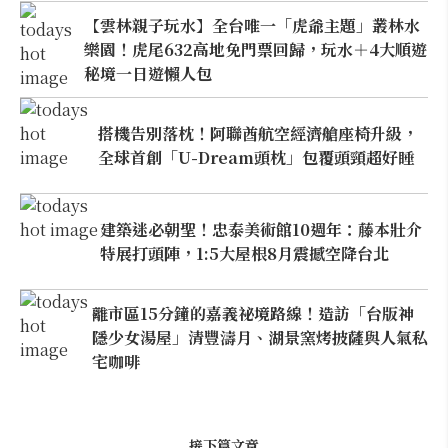
【雲林親子玩水】全台唯一「虎爺主題」叢林水
樂園！虎尾632高地免門票回歸，玩水＋4大順遊
秘境一日遊懶人包
搭機告別落枕！阿聯酋航空經濟艙座椅升級，
全球首創「U-Dream頭枕」包覆頭頸超好睡
建築迷必朝聖！忠泰美術館10週年：藤本壯介
特展打頭陣，1:5大屋根8月震撼空降台北
離市區15分鐘的嘉義祕境路線！造訪「台版神
隱少女湯屋」清豐濤月、湖景窯烤披薩與人氣私
宅咖啡
接下篇文章