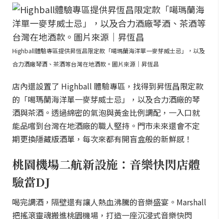
Highball體驗專區提供昇恆昌限定款「噶瑪蘭海洋單一麥芽威士忌」，以及
合力酒廠琴酒、茶酒等台灣在地酒款。圖片來源｜昇恆昌
店內還設置了 Highball 體驗專區，找得到昇恆昌限定款
的「噶瑪蘭海洋單一麥芽威士忌」，以及合力酒廠的琴
酒與茶酒。透過綿密的氣泡與黃金比例調配，一入口就
能品嚐到台灣在地酒廠的職人堅持。門市未來還會不定
期更換隱藏版酒單，每次來都有開盲盒般的新鮮感！
桃園機場二航新設施：音樂快閃店體
驗當DJ
喝完調酒，隔壁還有讓人熱血沸騰的音樂盛宴。Marshall
把搖滾靈魂搬進桃園機場，打造一座沉浸式音樂快閃