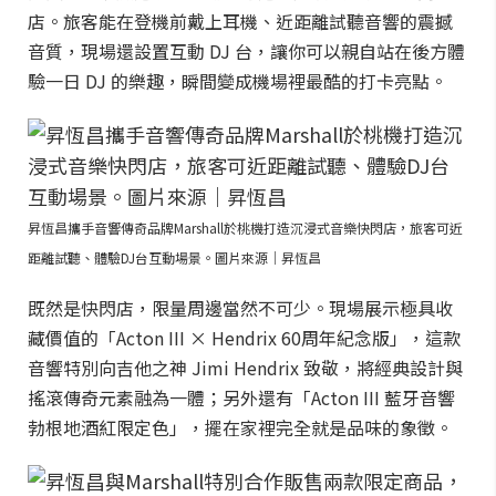
店。旅客能在登機前戴上耳機、近距離試聽音響的震撼
音質，現場還設置互動 DJ 台，讓你可以親自站在後方體
驗一日 DJ 的樂趣，瞬間變成機場裡最酷的打卡亮點。
昇恆昌攜手音響傳奇品牌Marshall於桃機打造沉浸式音樂快閃店，旅客可近
距離試聽、體驗DJ台互動場景。圖片來源｜昇恆昌
既然是快閃店，限量周邊當然不可少。現場展示極具收
藏價值的「Acton III × Hendrix 60周年紀念版」，這款
音響特別向吉他之神 Jimi Hendrix 致敬，將經典設計與
搖滾傳奇元素融為一體；另外還有「Acton III 藍牙音響
勃根地酒紅限定色」，擺在家裡完全就是品味的象徵。