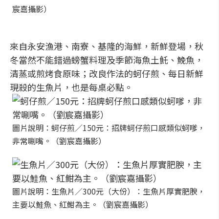
宸嘉攝影）
來自永安漁港、南寮、基隆的海鮮，新鮮登場，秋
冬當然不能錯過螃蟹料理及季節海魚土魠、鮸魚，
清蒸或煎烤食原味；改良作法的蚵仔煎、每日新鮮
現殺的生魚片，也是每桌必點。
圖片說明：蚵仔煎／150元：招牌蚵仔煎口感類似蚵嗲，
非常唰嘴。（劉宸嘉攝影）
圖片說明：生魚片／300元（大份）：生魚片厚實肥腴，
主要以鮭魚、紅魽為主。（劉宸嘉攝影）