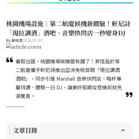
桃園機場設施｜第二航廈候機新體驗！軒尼詩
「現拉調酒」酒吧、音樂快閃店一秒變身DJ
By
蘇祐萱
2026/07/07
暑假出國，桃園機場候機變有趣了！昇恆昌於第
二航廈攜手軒尼詩推出亞洲免稅首間「現拉調酒
酒吧」，同步引進 Marshall 音樂快閃店。喝杯專
屬特調、體驗一日 DJ，讓美好假期從登機前就充
滿驚喜。
文章目錄