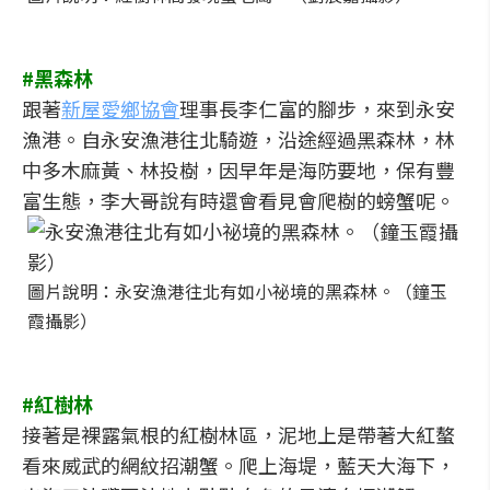
#黑森林
跟著
新屋愛鄉協會
理事長李仁富的腳步，來到永安
漁港。自永安漁港往北騎遊，沿途經過黑森林，林
中多木麻黃、林投樹，因早年是海防要地，保有豐
富生態，李大哥說有時還會看見會爬樹的螃蟹呢。
圖片說明：永安漁港往北有如小祕境的黑森林。（鐘玉
霞攝影）
#紅樹林
接著是裸露氣根的紅樹林區，泥地上是帶著大紅螯
看來威武的網紋招潮蟹。爬上海堤，藍天大海下，