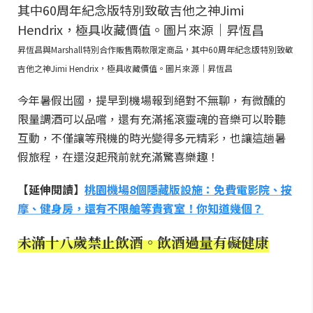
昇恆昌與Marshall特別合作販售兩款限定商品，其中60周年紀念版特別致敬
吉他之神Jimi Hendrix，極具收藏價值。圖片來源｜昇恆昌
今年暑假出國，提早到機場報到絕對不無聊，有微醺的
限量調酒可以品嚐，還有充滿搖滾靈魂的音樂可以聆聽
互動，不僅讓等飛機的時光變得多元精彩，也讓這趟暑
假旅程，在還沒起飛前就充滿驚喜樂趣！
【延伸閱讀】
桃園機場8個隱藏版設施：免費電影院、按
摩、健身房，還有不限艙等貴賓室！你知道幾個？
未滿十八歲禁止飲酒。飲酒過量有礙健康