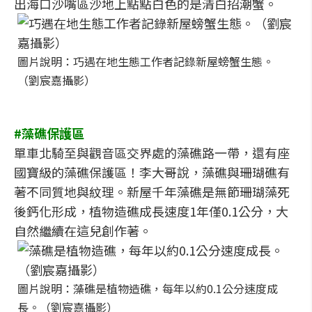
出海口沙嘴區沙地上點點白色的是清白招潮蟹。
圖片說明：巧遇在地生態工作者記錄新屋螃蟹生態。
（劉宸嘉攝影）
#藻礁保護區
單車北騎至與觀音區交界處的藻礁路一帶，還有座
國寶級的藻礁保護區！李大哥說，藻礁與珊瑚礁有
著不同質地與紋理。新屋千年藻礁是無節珊瑚藻死
後鈣化形成，植物造礁成長速度1年僅0.1公分，大
自然繼續在這兒創作著。
圖片說明：藻礁是植物造礁，每年以約0.1公分速度成
長。（劉宸嘉攝影）