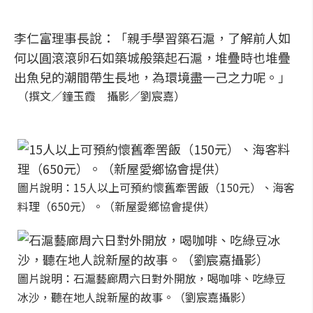
李仁富理事長說：「親手學習築石滬，了解前人如
何以圓滾滾卵石如築城般築起石滬，堆疊時也堆疊
出魚兒的潮間帶生長地，為環境盡一己之力呢。」
（撰文／鐘玉霞 攝影／劉宸嘉）
圖片說明：15人以上可預約懷舊牽罟飯（150元）、海客
料理（650元）。（新屋愛鄉協會提供）
圖片說明：石滬藝廊周六日對外開放，喝咖啡、吃綠豆
冰沙，聽在地人說新屋的故事。（劉宸嘉攝影）