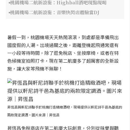
桃園機場二航新設施：Highball酒吧現點現喝
桃園機場二航新設施：音樂快閃店體驗當DJ
暑假一到，桃園機場天天熱鬧滾滾，到處都是準備飛出
國度假的人潮。出境過關之後，距離登機起飛通常還有
一小段等待時間，除了逛免稅店、坐按摩椅，或者在特
色候機室拍照打卡，現在第二航廈多了超厲害的全新設
施，讓大家等飛機不無聊！
昇恆昌與軒尼詩聯手於桃機打造精緻酒吧，現場提供以軒尼詩干邑為基底的
兩款限定調酒。圖片來源｜昇恆昌
昇恆昌免稅商店在第二航廈大玩創意，分別從味覺與聽