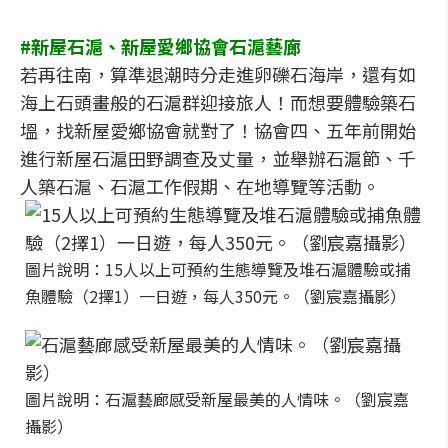
#新屋石滬、新屋愛鄉協會石滬藝廊
若再往南，算準退潮時分走進卵礫石海岸，還有如
海上石頭畫般的石滬群迎接旅人！而想要體驗築石
塭，找新屋愛鄉協會就對了！協會四、五年前開始
進行新屋石滬田野調查及丈量，並舉辦石滬節、千
人築石滬、石滬工作假期、在地導覽等活動。
圖片說明：15人以上可預約生態導覽及堆石滬體驗或捕
魚體驗（2擇1）一日遊，每人350元。（劉宸嘉攝影）
圖片說明：石滬藝廊感受新屋最美的人情味。（劉宸嘉
攝影）