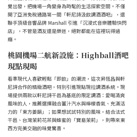
覺出發，把機場一角變身為時髦的生活探索空間。不僅
開了亞洲免稅通路第一間「軒尼詩汲飲調酒酒吧」，還
聯手頂級音響品牌 Marshall 引進「沉浸式音樂體驗快閃
店」，不管是酒友還是樂迷，絕對都能在這裡玩得過
癮。
桃園機場二航新設施：Highball酒吧
現點現喝
看準現代人喜歡輕鬆「即飲」的潮流，這次昇恆昌與軒
尼詩合作的精緻酒吧，特別引進現點現拉調酒系統。現
場提供兩款以軒尼詩干邑為基底的限定調酒：愛喝清爽
風味的人，推薦選擇融合薑汁汽水與檸檬香氣、充滿活
力的「東方姜韻」；如果想試試特別的風味，結合法式
干邑、台灣茉莉花茶與蜂蜜的「寶島茉莉」，則帶來東
西方完美交融的味覺驚喜。