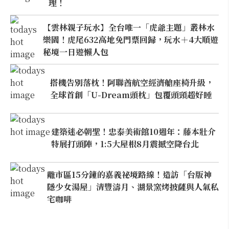
理！
【雲林親子玩水】全台唯一「虎爺主題」叢林水
樂園！虎尾632高地免門票回歸，玩水＋4大順遊
秘境一日遊懶人包
搭機告別落枕！阿聯酋航空經濟艙座椅升級，
全球首創「U-Dream頭枕」包覆頭頸超好睡
建築迷必朝聖！忠泰美術館10週年：藤本壯介
特展打頭陣，1:5大屋根8月震撼空降台北
離市區15分鐘的嘉義祕境路線！造訪「台版神
隱少女湯屋」清豐濤月、湖景窯烤披薩與人氣私
宅咖啡