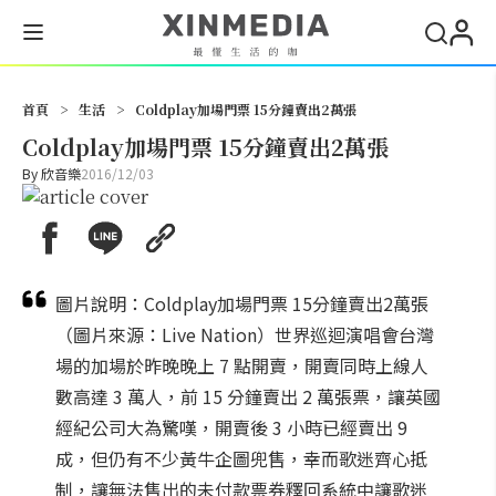
搜尋
首頁
>
生活
>
Coldplay加場門票 15分鐘賣出2萬張
Coldplay加場門票 15分鐘賣出2萬張
By
欣音樂
2016/12/03
圖片說明：Coldplay加場門票 15分鐘賣出2萬張
（圖片來源：Live Nation）世界巡迴演唱會台灣
場的加場於昨晚晚上 7 點開賣，開賣同時上線人
數高達 3 萬人，前 15 分鐘賣出 2 萬張票，讓英國
經紀公司大為驚嘆，開賣後 3 小時已經賣出 9
成，但仍有不少黃牛企圖兜售，幸而歌迷齊心抵
制，讓無法售出的未付款票券釋回系統中讓歌迷