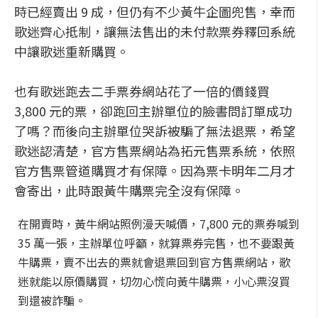
時已經賣出 9 成，但仍有不少黃牛企圖兜售，幸而
歌迷齊心抵制，讓無法售出的未付款票券釋回系統
中讓歌迷重新購買。
也有歌迷跑去二手票券網站花了一倍的價錢買
3,800 元的票，卻跑回主辦單位的臉書問訂單成功
了嗎？而後向主辦單位哭訴被騙了無法退票，希望
歌迷認清楚，官方售票網站為拓元售票系統，依照
官方售票管道購買才有保障。因為票卡明年二月才
會寄出，此時跟黃牛購票完全沒有保障。
在開賣時，黃牛網站照例漫天喊價，7,800 元的票券喊到
35 萬一張，主辦單位呼籲，就算票券完售，也不要跟黃
牛購票，賣不出去的票就會退票回到官方售票網站，歌
迷就能以原價購買，切勿心慌向黃牛購票，小心票沒買
到還被詐騙。