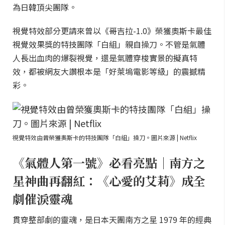
為日韓頂尖團隊。
視覺特效部分更請來曾以《哥吉拉-1.0》榮獲奧斯卡最佳
視覺效果獎的特技團隊「白組」親自操刀。不管是氣體
人長出血肉的爆裂視覺，還是氣體穿梭實景的擬真特
效，都被網友大讚根本是「好萊塢電影等級」的震撼精
彩。
視覺特效由曾榮獲奧斯卡的特技團隊「白組」操刀。圖片來源 | Netflix
《氣體人第一號》必看亮點｜南方之
星神曲再翻紅：《心愛的艾莉》成全
劇催淚靈魂
貫穿整部劇的靈魂，是日本天團南方之星 1979 年的經典