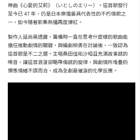
神曲《心愛的艾莉》（いとしのエリー）。這首歌發行
至今已 47 年，仍是日本樂壇最具代表性的不朽情歌之
一，如今隨著影集熱播再度爆紅。
製作人延尚昊透露，籌備時一直在思考什麼樣的歌曲能
擔任推動劇情的關鍵，與編劇柳勇在討論後，一致認為
這首歌是不二之選。主唱桑田佳祐沙啞且充滿故事感的
嗓音，讓這首浪漫卻略帶傷感的旋律，與劇情所堆疊的
惆悵情緒不謀而合，成為全劇最催淚的化學反應。