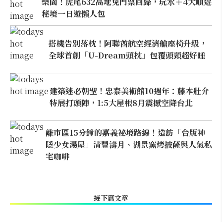
樂園！虎尾632高地免門票回歸，玩水＋4大順遊
秘境一日遊懶人包
搭機告別落枕！阿聯酋航空經濟艙座椅升級，
全球首創「U-Dream頭枕」包覆頭頸超好睡
建築迷必朝聖！忠泰美術館10週年：藤本壯介
特展打頭陣，1:5大屋根8月震撼空降台北
離市區15分鐘的嘉義祕境路線！造訪「台版神
隱少女湯屋」清豐濤月、湖景窯烤披薩與人氣私
宅咖啡
接下篇文章