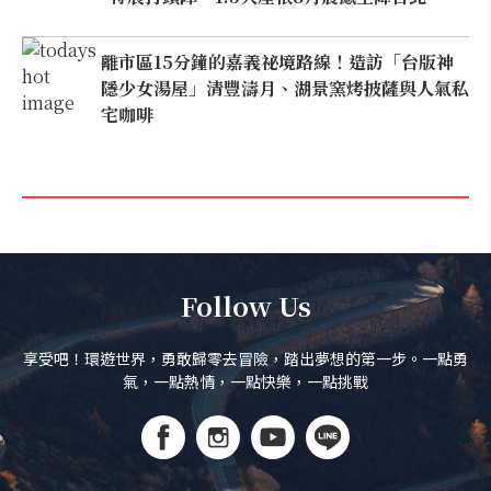
離市區15分鐘的嘉義祕境路線！造訪「台版神
隱少女湯屋」清豐濤月、湖景窯烤披薩與人氣私
宅咖啡
Follow Us
享受吧！環遊世界，勇敢歸零去冒險，踏出夢想的第一步。一點勇
氣，一點熱情，一點快樂，一點挑戰