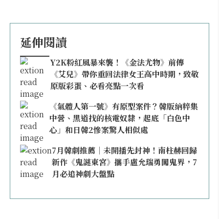
延伸閱讀
Y2K粉紅風暴來襲！《金法尤物》前傳
《艾兒》帶你重回法律女王高中時期，致敬
原版彩蛋、必看亮點一次看
《氣體人第一號》有原型案件？韓版納粹集
中營、黑道找的核電奴隸，起底「白色中
心」和日韓2慘案驚人相似處
7月韓劇推薦｜未開播先封神！南柱赫回歸
新作《鬼謎東宮》攜手盧允瑞勇闖鬼界，7
月必追神劇大盤點