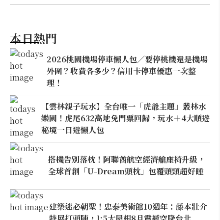
本日熱門
2026桃園機場停車懶人包／要停桃機還是機場
外圍？收費各多少？信用卡停車優惠一次整
理！
【雲林親子玩水】全台唯一「虎爺主題」叢林水
樂園！虎尾632高地免門票回歸，玩水＋4大順遊
秘境一日遊懶人包
搭機告別落枕！阿聯酋航空經濟艙座椅升級，
全球首創「U-Dream頭枕」包覆頭頸超好睡
建築迷必朝聖！忠泰美術館10週年：藤本壯介
特展打頭陣，1:5大屋根8月震撼空降台北