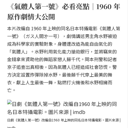
《氣體人第一號》必看亮點｜1960 年
原作劇情大公開
本片改編自 1960 年上映的同名日本特攝電影《氣體人第
一號》（ガス人間㐧一号），劇情講述男主角水野被迫
成為科學家的實驗對象，身體遭改造為能自由氣化的
「氣體人」。水野利用氣化能力搶劫銀行，並將竊來的
金錢拿來資助他的舞蹈家戀人藤千代。岡本刑警和記者
京子追查出真相後，因為氣體人已經造成社會恐慌，警
方決定設置炸彈除掉水野。最後藤千代穿上最美的舞
衣，獻上人生最後一舞，點燃打火機後和水野相擁而
亡。
日劇《氣體人第一號》改編自1960 年上映的同名日本特攝電影。圖片來源 |
imdb