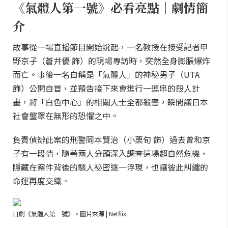
《氣體人第一號》必看亮點｜劇情簡
介
故事從一場直播節目開始說起，一名教授在接受記者甲
野京子（蒼井優 飾）的現場專訪時，突然全身膨脹爆炸
而亡。事後一名自稱是「氣體人」的神秘男子（UTA
飾）公開自首，並預告接下來會進行一連串的殺人計
畫，將「白色中心」的相關人士全都殺害，瞬間讓日本
社會壟罩在無形的恐懼之中。
負責偵辦此案的刑警岡本賢治（小栗旬 飾）過去曾和京
子有一段情，隨著兩人分頭深入調查這場超自然危機，
隱藏在案件背後的駭人祕密逐一浮現，也讓彼此糾纏的
命運再度交織。
日劇《氣體人第一號》。圖片來源 | Netflix