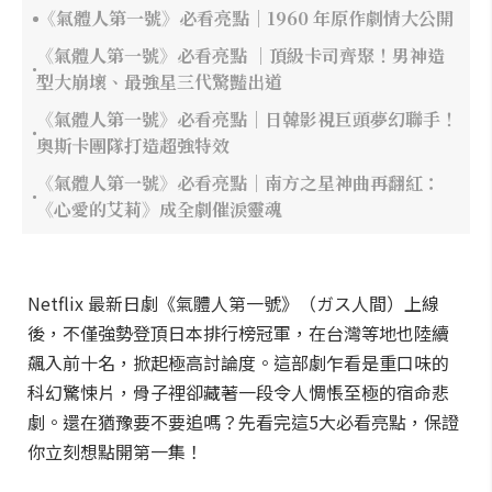
《氣體人第一號》必看亮點｜1960 年原作劇情大公開
《氣體人第一號》必看亮點 ｜頂級卡司齊聚！男神造
型大崩壞、最強星三代驚豔出道
《氣體人第一號》必看亮點｜日韓影視巨頭夢幻聯手！
奧斯卡團隊打造超強特效
《氣體人第一號》必看亮點｜南方之星神曲再翻紅：
《心愛的艾莉》成全劇催淚靈魂
Netflix 最新日劇《氣體人第一號》（ガス人間）上線
後，不僅強勢登頂日本排行榜冠軍，在台灣等地也陸續
飆入前十名，掀起極高討論度。這部劇乍看是重口味的
科幻驚悚片，骨子裡卻藏著一段令人惆悵至極的宿命悲
劇。還在猶豫要不要追嗎？先看完這5大必看亮點，保證
你立刻想點開第一集！