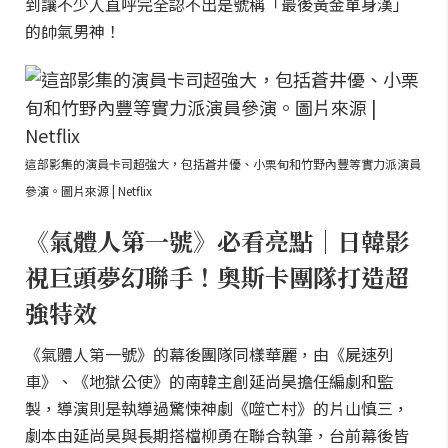
到讓不少人直呼完全認不出是號稱「最後黃金單身漢」
的帥氣男神！
這部影集的演員卡司超強大，包括蒼井優、小栗旬和竹野內豐等實力派演員
參演。圖片來源 | Netflix
《氣體人第一號》必看亮點｜日韓影
視巨頭夢幻聯手！奧斯卡團隊打造超
強特效
《氣體人第一號》的幕後團隊同樣華麗，由《屍速列
車》、《地獄公使》的南韓主創延尚昊擔任編劇和監
製，導演則是執導過驚悚神劇《噬亡村》的片山慎三，
劇本由延尚昊與長期搭檔柳勇在聯合執筆，台前幕後皆