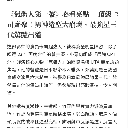
《氣體人第一號》必看亮點 ｜頂級卡
司齊聚！男神造型大崩壞、最強星三
代驚豔出道
這部影集的演員卡司超強大，被稱為全明星陣容。除了
暌違 23 年再度合作的蒼井優、小栗旬組成「最強 CP」
外，飾演核心人物「氣體人」的國際名模 UTA 更是話題
焦點，他的爸爸是日本影帝本木雅弘，外婆則是已故國
寶級女演員樹木希林，被譽為日本最強最帥星三代！雖
然這是他的演員出道作，仍然展現出亮眼演技，令人期
待。
其他還有廣瀨鈴、林遣都、竹野內豐等實力派演員加
盟，竹野內豐這次更是破格出演，以凸額頭、無眉、油
頭長髮的破壞性造型亮相，飾演劇中反派黑道，反差大