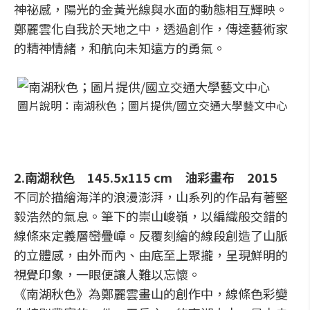
神祕感，陽光的金黃光線與水面的動態相互輝映。
鄭麗雲化自我於天地之中，透過創作，傳達藝術家
的精神情緒，和航向未知遠方的勇氣。
圖片說明：南湖秋色；圖片提供/國立交通大學藝文中心
2.南湖秋色 145.5x115 cm 油彩畫布 2015
不同於描繪海洋的浪漫澎湃，山系列的作品有著堅
毅浩然的氣息。筆下的崇山峻嶺，以編織般交錯的
線條來定義層巒疊嶂。反覆刻繪的線段創造了山脈
的立體感，由外而內、由底至上聚攏，呈現鮮明的
視覺印象，一眼便讓人難以忘懷。
《南湖秋色》為鄭麗雲畫山的創作中，線條色彩變