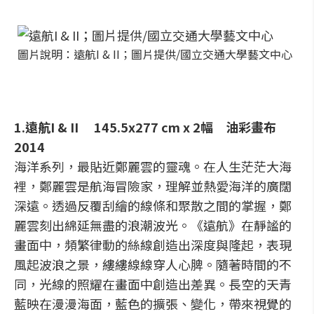
圖片說明：遠航I & II；圖片提供/國立交通大學藝文中心
1.遠航I & II 145.5x277 cm x 2幅 油彩畫布
2014
海洋系列，最貼近鄭麗雲的靈魂。在人生茫茫大海
裡，鄭麗雲是航海冒險家，理解並熱愛海洋的廣闊
深遠。透過反覆刮繪的線條和聚散之間的掌握，鄭
麗雲刻出綿延無盡的浪潮波光。《遠航》在靜謐的
畫面中，頻繁律動的絲線創造出深度與隆起，表現
風起波浪之景，縷縷線線穿人心脾。隨著時間的不
同，光線的照耀在畫面中創造出差異。長空的天青
藍映在漫漫海面，藍色的擴張、變化，帶來視覺的