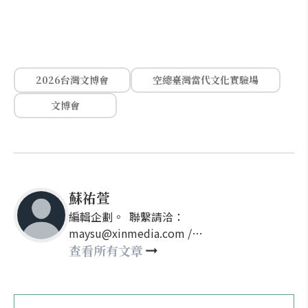
2026台灣文博會
空總臺灣當代文化實驗場
文博會
蘇祐萱
編輯企劃。 聯繫請洽：
maysu@xinmedia.com /
may860527@gmail.com
查看所有文章