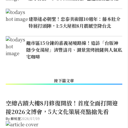
建築迷必朝聖！忠泰美術館10週年：藤本壯介
特展打頭陣，1:5大屋根8月震撼空降台北
離市區15分鐘的嘉義祕境路線！造訪「台版神
隱少女湯屋」清豐濤月、湖景窯烤披薩與人氣私
宅咖啡
接下篇文章
空總古蹟大樓8月修復開放！首度全面打開迎
接2026文博會，5大文化策展亮點搶先看
By
蘇祐萱
2026/07/09