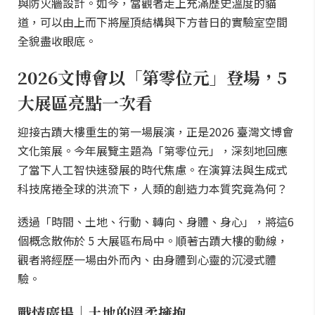
與防火牆設計。如今，當觀者走上充滿歷史溫度的貓
道，可以由上而下將屋頂結構與下方昔日的實驗室空間
全貌盡收眼底。
2026文博會以「第零位元」登場，5
大展區亮點一次看
迎接古蹟大樓重生的第一場展演，正是2026 臺灣文博會
文化策展。今年展覽主題為「第零位元」，深刻地回應
了當下人工智快速發展的時代焦慮。在演算法與生成式
科技席捲全球的洪流下，人類的創造力本質究竟為何？
透過「時間、土地、行動、轉向、身體、身心」，將這6
個概念散佈於 5 大展區布局中。順著古蹟大樓的動線，
觀者將經歷一場由外而內、由身體到心靈的沉浸式體
驗。
戰情廣場｜土地的溫柔擁抱