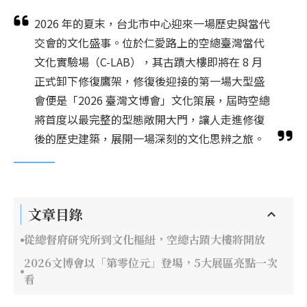
2026 年的夏末，台北市中心迎來一場歷史與當代
交會的文化盛事。位於仁愛路上的空總臺灣當代
文化實驗場（C-LAB），其古蹟大樓即將在 8 月
正式卸下修復鷹架，修復後迎接的第一場大型盛
會便是「2026 臺灣文博會」文化策展，屆時空總
將首度以最完整的型態敞開大門，讓人走進修復
後的歷史建築，展開一場深刻的文化思辨之旅。
文章目錄
從總督府研究所到文化樞紐，空總古蹟大樓將開放
2026文博會以「第零位元」登場，5大展區亮點一次
看