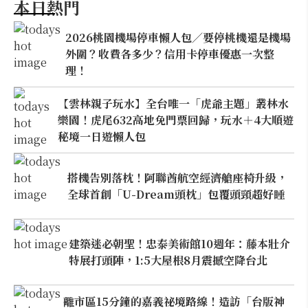
本日熱門
2026桃園機場停車懶人包／要停桃機還是機場
外圍？收費各多少？信用卡停車優惠一次整
理！
【雲林親子玩水】全台唯一「虎爺主題」叢林水
樂園！虎尾632高地免門票回歸，玩水＋4大順遊
秘境一日遊懶人包
搭機告別落枕！阿聯酋航空經濟艙座椅升級，
全球首創「U-Dream頭枕」包覆頭頸超好睡
建築迷必朝聖！忠泰美術館10週年：藤本壯介
特展打頭陣，1:5大屋根8月震撼空降台北
離市區15分鐘的嘉義祕境路線！造訪「台版神