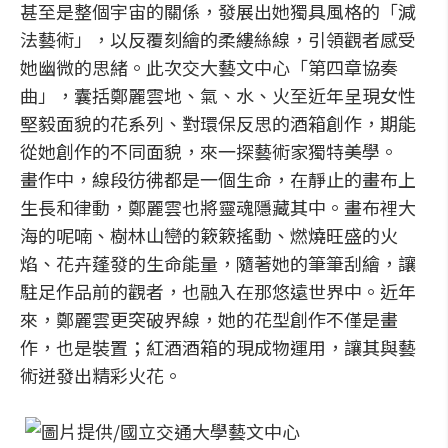
甚至是整個宇宙的關係，發展出她獨具風格的「減
法藝術」，以反覆刻繪的柔縷絲線，引領觀者感受
她幽微的思緒。此次交大藝文中心「第四章協奏
曲」，囊括鄭麗雲地、氣、水、火至近年呈現女性
堅毅面貌的花系列、對環保反思的酒箱創作，期能
從她創作的不同面貌，來一探藝術家獨特美學。
畫作中，線段彷彿都是一個生命，在靜止的畫布上
生長和律動，鄭麗雲也將靈魂隱藏其中。畫布裡大
海的呢喃、樹林山巒的簌簌搖動、燃燒旺盛的火
焰、花卉蓬發的生命能量，隨著她的筆筆刮繪，讓
駐足作品前的觀者，也融入在那悠遠世界中。近年
來，鄭麗雲更突破界線，她的花型創作不僅是畫
作，也是裝置；紅酒酒箱的現成物運用，讓其與藝
術迸發出精彩火花。