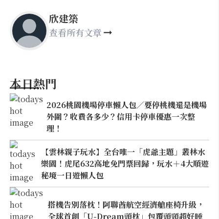
欣建築
查看所有文章
本日熱門
2026桃園機場停車懶人包／要停桃機還是機場
外圍？收費各多少？信用卡停車優惠一次整
理！
【雲林親子玩水】全台唯一「虎爺主題」叢林水
樂園！虎尾632高地免門票回歸，玩水＋4大順遊
秘境一日遊懶人包
搭機告別落枕！阿聯酋航空經濟艙座椅升級，
全球首創「U-Dream頭枕」包覆頭頸超好睡