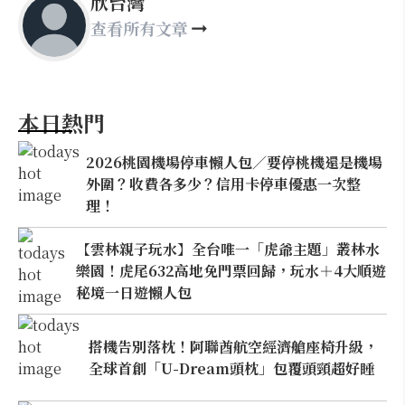
欣台灣
查看所有文章
本日熱門
2026桃園機場停車懶人包／要停桃機還是機場
外圍？收費各多少？信用卡停車優惠一次整
理！
【雲林親子玩水】全台唯一「虎爺主題」叢林水
樂園！虎尾632高地免門票回歸，玩水＋4大順遊
秘境一日遊懶人包
搭機告別落枕！阿聯酋航空經濟艙座椅升級，
全球首創「U-Dream頭枕」包覆頭頸超好睡