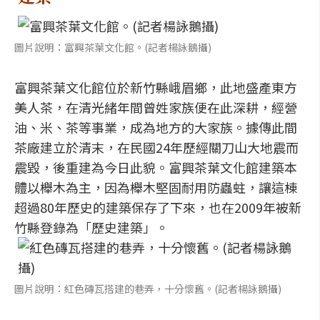
圖片說明：富興茶葉文化館。(記者楊詠鵝攝)
富興茶葉文化館位於新竹縣峨眉鄉，此地盛產東方
美人茶，在清光緒年間曾姓家族便在此深耕，經營
油、米、茶等事業，成為地方的大家族。據傳此間
茶廠建立於清末，在民國24年歷經關刀山大地震而
震毀，後重建為今日此貌。富興茶葉文化館建築本
體以櫸木為主，因為櫸木堅固耐用防蟲蛀，讓這棟
超過80年歷史的建築保存了下來，也在2009年被新
竹縣登錄為「歷史建築」。
圖片說明：紅色磚瓦搭建的巷弄，十分懷舊。(記者楊詠鵝攝)