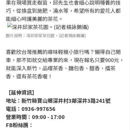
果在現場買走樹苗，邱先生也會細心說明種養的技
巧，從換盆到施肥、澆水等，希望所有的愛花人都
能細心呵護美麗的茶花。
圖片說明：深井邱家茶花園。(記者楊詠鵝攝)
喜歡欣台灣推薦的尋味輕親小旅行嗎？懶得自己開
車，那不如就交給專業的來，現在報名只要900元，
就能深入新竹，品嚐茶香、麵包香、醋香、擂茶
香、還有茶花香喔！
【延伸資訊】
地址：新竹縣寶山鄉深井村3鄰深井3路241號
電話：0936-997656
營業時間：09:00 - 17:00
FB粉絲團：