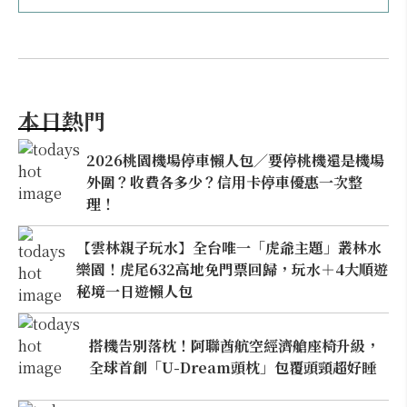
本日熱門
2026桃園機場停車懶人包／要停桃機還是機場
外圍？收費各多少？信用卡停車優惠一次整
理！
【雲林親子玩水】全台唯一「虎爺主題」叢林水
樂園！虎尾632高地免門票回歸，玩水＋4大順遊
秘境一日遊懶人包
搭機告別落枕！阿聯酋航空經濟艙座椅升級，
全球首創「U-Dream頭枕」包覆頭頸超好睡