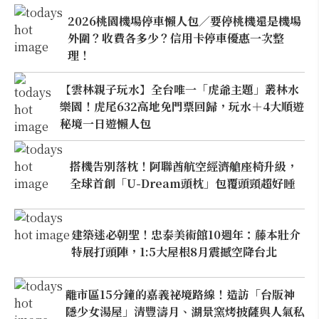
2026桃園機場停車懶人包／要停桃機還是機場
外圍？收費各多少？信用卡停車優惠一次整
理！
【雲林親子玩水】全台唯一「虎爺主題」叢林水
樂園！虎尾632高地免門票回歸，玩水＋4大順遊
秘境一日遊懶人包
搭機告別落枕！阿聯酋航空經濟艙座椅升級，
全球首創「U-Dream頭枕」包覆頭頸超好睡
建築迷必朝聖！忠泰美術館10週年：藤本壯介
特展打頭陣，1:5大屋根8月震撼空降台北
離市區15分鐘的嘉義祕境路線！造訪「台版神
隱少女湯屋」清豐濤月、湖景窯烤披薩與人氣私