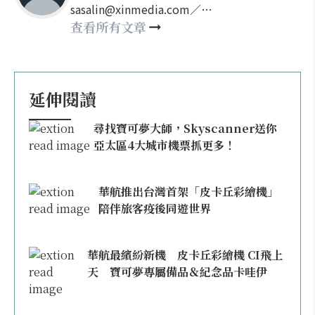
sasalin@xinmedia.com／
happy21917@gmail.com
查看所有文章
延伸閱讀
尋找寶可夢大師，Skyscanner送你
亞太區4大城市機票抓更多！
華航推出台灣首架「皮卡丘彩繪機」
陪伴旅客疫後同遊世界
華航最繽紛新機 皮卡丘彩繪機 CI飛上
天 寶可夢專屬備品＆紀念品卡哇伊