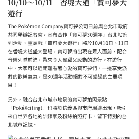
10/10～10/11 香堤大道「寶可夢大
遊行」
The Pokémon Company寶可夢公司日前與台北市政府
共同舉辦記者會，宣布合作「寶可夢30週年」台北站系
列活動，重頭戲「寶可夢大遊行」將於10月10日、11日
在香堤大道盛大登場，寶可夢將出現在眾人面前，配合
音樂列隊前進，帶來令人雀躍又感動的遊行。在遊行
中，大家可以近距離看著心愛的寶可夢們，一邊享受派
對的歡樂氣氛，是30週年活動絕對不可錯過的主要項
目！
另外，融合台北市城市地景的寶可夢拍照景點
「PokéXciting!」也將於信義區與市府周邊出現，吸引
來自世界各地的訓練家及粉絲拍照打卡，留下特別的台
北城市記憶。