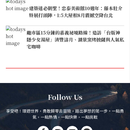
建築迷必朝聖！忠泰美術館10週年：藤本壯介
特展打頭陣，1:5大屋根8月震撼空降台北
離市區15分鐘的嘉義祕境路線！造訪「台版神
隱少女湯屋」清豐濤月、湖景窯烤披薩與人氣私
宅咖啡
Follow Us
享受吧！環遊世界，勇敢歸零去冒險，踏出夢想的第一步。一點勇
氣，一點熱情，一點快樂，一點挑戰