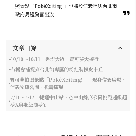
照景點「PokéXciting!」也將於信義區與台北市
政府周邊驚喜出沒。
文章目錄
10/10～10/11 香堤大道「寶可夢大遊行」
有機會捕捉到台北站專屬的粉紅裝扮皮卡丘
寶可夢拍照景點「PokéXciting!」 現身信義廣場、
信義安康公園、松壽廣場
7/11～7/12 捷運中山站、心中山線形公園挑戰超級超
夢X與超級超夢Y