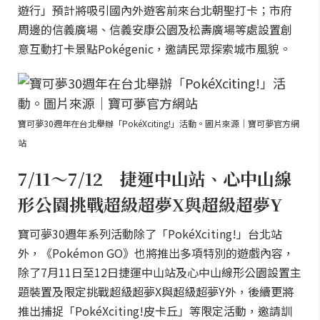
遊行」預計將吸引國內外遊客前來台北朝聖打卡；市府
周邊的信義廣場、信義安康公園及松壽廣場等處設置創
意互動打卡景點Pokégenic，邀請民眾探索城市風貌。
寶可夢30週年在台北舉辦「PokéXciting!」活動。圖片來源｜寶可夢官方網
站
7/11～7/12 捷運中山站、心中山線
形公園挑戰超級超夢X與超級超夢Y
寶可夢30週年系列活動除了「PokéXciting!」台北站
外，《Pokémon GO》也將推出多項特別的遊戲內容，
除了7月11日至12日捷運中山站及心中山線形公園設置主
題裝置及限定挑戰超級超夢X與超級超夢Y外，後續更將
推出捕捉「PokéXciting!皮卡丘」等限定活動，邀請訓