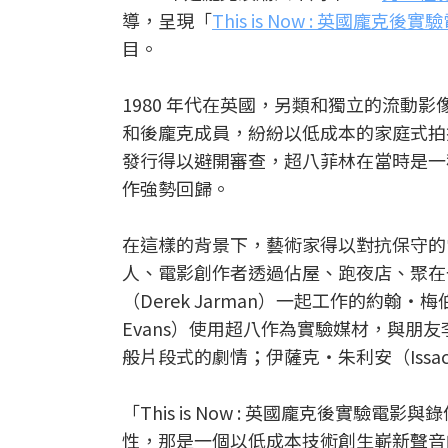
導，呈現「
This is Now : 英國龐克後
目。
1980 年代在英國，另類和獨立的流動
和後龐克成員，紛紛以低成本的家庭式拍攝
發行得以避開審查，超八菲林在當時是一種
作強勢回歸。
在這樣的背景下，藝術家得以對抗保守的
人、電影創作者透過佔屋、跑夜店、聚在
（Derek Jarman）一起工作的約翰・梅伯
Evans）使用超八作為實驗媒材，與朋友李・包
般片段式的劇情；伊薩克・朱利安（Issac
「This is Now : 英國龐克後實驗
性，那是一個以低成本技術創生嶄新聲音