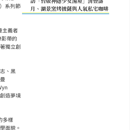
訪「台版神隱少女湯屋」清豐濤
Punk）系列節
月、湖景窯烤披薩與人氣私宅咖啡
漫主義者
錄影帶的
藉著獨立創
志、黑
曼
yn
x）創造夢境
作的多樣
學面貌。