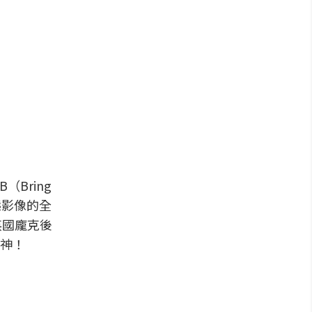
Bring
態影像的全
英國龐克後
精神！