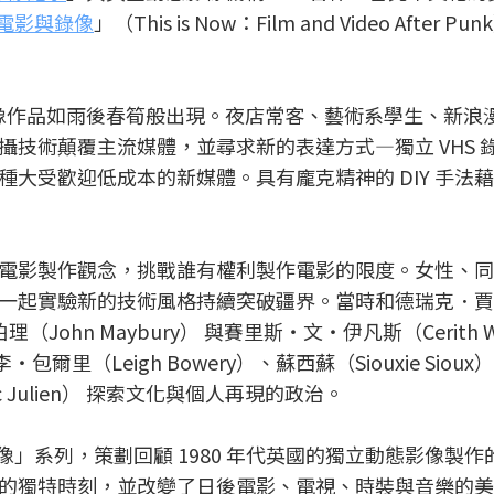
實驗電影與錄像
」（This is Now：Film and Video After 
影像作品如雨後春筍般出現。夜店常客、藝術系學生、新浪
技術顛覆主流媒體，並尋求新的表達方式—獨立 VHS 
大受歡迎低成本的新媒體。具有龐克精神的 DIY 手法
電影製作觀念，挑戰誰有權利製作電影的限度。女性、同
一起實驗新的技術風格持續突破疆界。當時和德瑞克．賈
理（John Maybury） 與賽里斯・文‧伊凡斯（Cerith W
爾里（Leigh Bowery）、蘇西蘇（Siouxie Siou
 Julien） 探索文化與個人再現的政治。
電影與錄像」系列，策劃回顧 1980 年代英國的獨立動態影像製
的獨特時刻，並改變了日後電影、電視、時裝與音樂的美