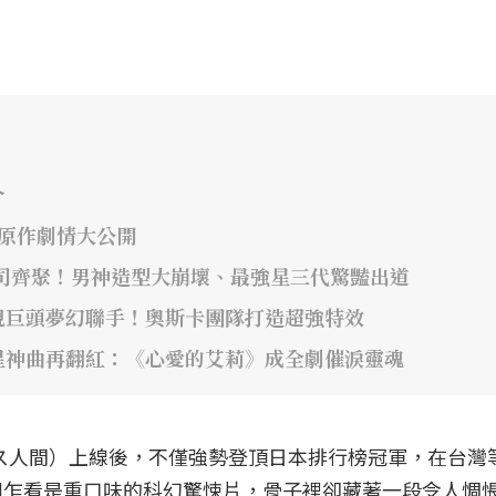
介
年原作劇情大公開
司齊聚！男神造型大崩壞、最強星三代驚豔出道
視巨頭夢幻聯手！奧斯卡團隊打造超強特效
星神曲再翻紅：《心愛的艾莉》成全劇催淚靈魂
》（ガス人間）上線後，不僅強勢登頂日本排行榜冠軍，在台灣
劇乍看是重口味的科幻驚悚片，骨子裡卻藏著一段令人惆