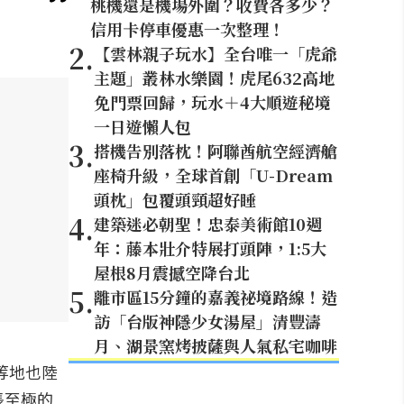
桃機還是機場外圍？收費各多少？
信用卡停車優惠一次整理！
2
.
【雲林親子玩水】全台唯一「虎爺
主題」叢林水樂園！虎尾632高地
免門票回歸，玩水＋4大順遊秘境
一日遊懶人包
3
.
搭機告別落枕！阿聯酋航空經濟艙
座椅升級，全球首創「U-Dream
頭枕」包覆頭頸超好睡
4
.
建築迷必朝聖！忠泰美術館10週
年：藤本壯介特展打頭陣，1:5大
屋根8月震撼空降台北
5
.
離市區15分鐘的嘉義祕境路線！造
訪「台版神隱少女湯屋」清豐濤
月、湖景窯烤披薩與人氣私宅咖啡
等地也陸
悵至極的