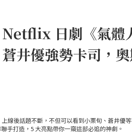
etflix 日劇《氣體
、蒼井優強勢卡司，奧
一號》上線後話題不斷，不但可以看到小栗旬、蒼井優
聯手打造，5 大亮點帶你一窺這部必追的神劇。