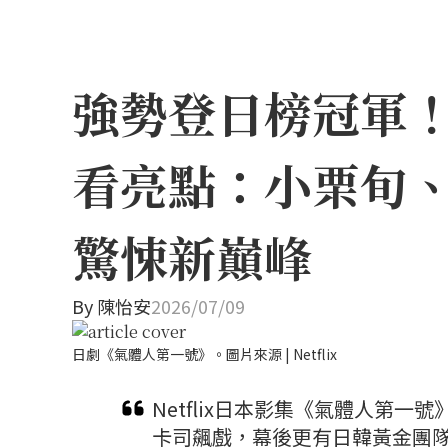
強勢登日榜冠軍！N
看亮點：小栗旬
驚悚新巔峰
By
陳怡安
2026/07/09
日劇《氣體人第一號》。圖片來源 | Netflix
Netflix日本影集《氣體人第
卡司飆戲，幕後更有日韓黃金團隊