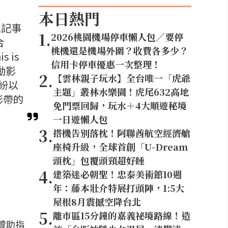
本日熱門
像記事
1
.
2026桃園機場停車懶人包／要停
合
桃機還是機場外圍？收費各多少？
 is
信用卡停車優惠一次整理！
流動影
2
.
【雲林親子玩水】全台唯一「虎爺
紛以
主題」叢林水樂園！虎尾632高地
影帶的
免門票回歸，玩水＋4大順遊秘境
一日遊懶人包
3
.
搭機告別落枕！阿聯酋航空經濟艙
座椅升級，全球首創「U-Dream
頭枕」包覆頭頸超好睡
4
.
建築迷必朝聖！忠泰美術館10週
年：藤本壯介特展打頭陣，1:5大
屋根8月震撼空降台北
5
.
離市區15分鐘的嘉義祕境路線！造
贊助指