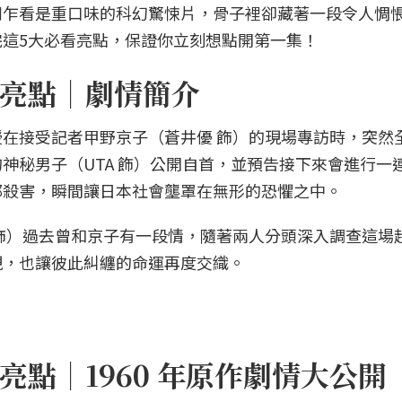
劇乍看是重口味的科幻驚悚片，骨子裡卻藏著一段令人惆
這5大必看亮點，保證你立刻想點開第一集！
亮點｜劇情簡介
在接受記者甲野京子（蒼井優 飾）的現場專訪時，突然
神秘男子（UTA 飾）公開自首，並預告接下來會進行一
都殺害，瞬間讓日本社會壟罩在無形的恐懼之中。
飾）過去曾和京子有一段情，隨著兩人分頭深入調查這場
現，也讓彼此糾纏的命運再度交織。
點｜1960 年原作劇情大公開