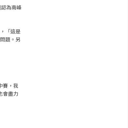
然認為南峰
，「這是
問題。另
中賽，我
也會盡力