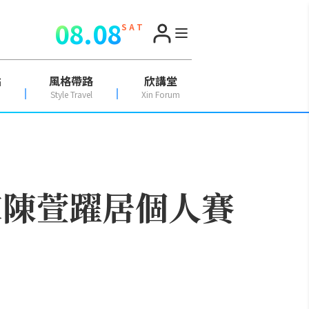
08.08
S A T
點
風格帶路
欣講堂
Style Travel
Xin Forum
家陳萱躍居個人賽