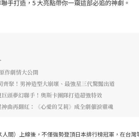
聯手打造，5 大亮點帶你一窺這部必追的神劇。
介
年原作劇情大公開
司齊聚！男神造型大崩壞、最強星三代驚豔出道
視巨頭夢幻聯手！奧斯卡團隊打造超強特效
星神曲再翻紅：《心愛的艾莉》成全劇催淚靈魂
》（ガス人間）上線後，不僅強勢登頂日本排行榜冠軍，在台灣