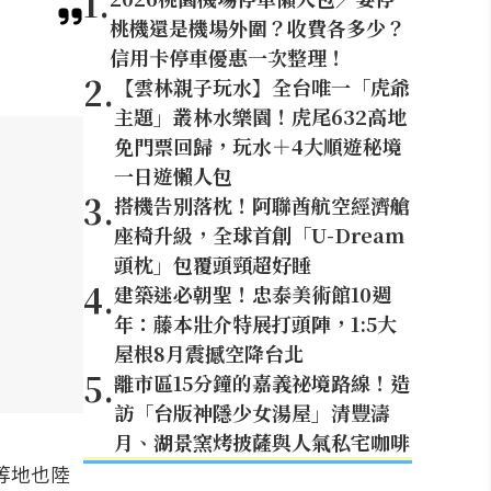
1
.
桃機還是機場外圍？收費各多少？
信用卡停車優惠一次整理！
2
.
【雲林親子玩水】全台唯一「虎爺
主題」叢林水樂園！虎尾632高地
免門票回歸，玩水＋4大順遊秘境
一日遊懶人包
3
.
搭機告別落枕！阿聯酋航空經濟艙
座椅升級，全球首創「U-Dream
頭枕」包覆頭頸超好睡
4
.
建築迷必朝聖！忠泰美術館10週
年：藤本壯介特展打頭陣，1:5大
屋根8月震撼空降台北
5
.
離市區15分鐘的嘉義祕境路線！造
訪「台版神隱少女湯屋」清豐濤
月、湖景窯烤披薩與人氣私宅咖啡
等地也陸