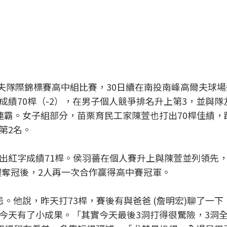
爾夫隊際錦標賽高中組比賽，30日續在南投南峰高爾夫球
績70桿（-2），在男子個人競爭排名升上第3，並與隊
連霸。女子組部分，苗栗育民工家陳萱也打出70桿佳績，
第2名。
出紅字成績71桿。侯羽薔在個人賽升上與陳萱並列領先
體奪冠後，2人再一次合作贏得高中賽冠軍。
。他說，昨天打73桿，賽後有與爸爸 (詹明宏)聊了一下
今天有了小成果。「其實今天最後3洞打得很驚險，3洞