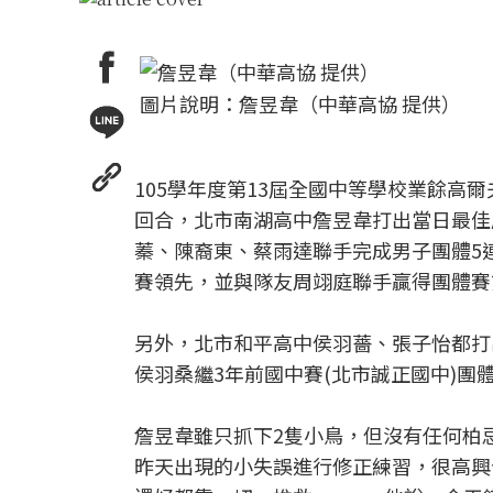
圖片說明：詹昱韋（中華高協 提供）
105學年度第13屆全國中等學校業餘高
回合，北市南湖高中詹昱韋打出當日最佳成
蓁、陳裔東、蔡雨達聯手完成男子團體5
賽領先，並與隊友周翊庭聯手贏得團體賽
另外，北市和平高中侯羽薔、張子怡都打
侯羽桑繼3年前國中賽(北市誠正國中)團
詹昱韋雖只抓下2隻小鳥，但沒有任何柏忌
昨天出現的小失誤進行修正練習，很高興