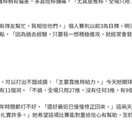
天鐵桿稍有偏差，多靠短桿彌補，「尤其是推桿，全場只用了
有隊友幫忙，我相信他們。」個人賽則以前3為目標，明
點，「因為過去經驗，只要我一想積極進攻，就經常會發
說，可以打出不錯成績，「主要靠推桿給力。」今天她開球
11個洞。「不過，全場只用27推，沒有任何3推，有9
年時間都打不好，「還好最近已慢慢修正回來，」這兩天
陣子扎實許多。」她希望這場比賽能對重拾信心有幫助，至