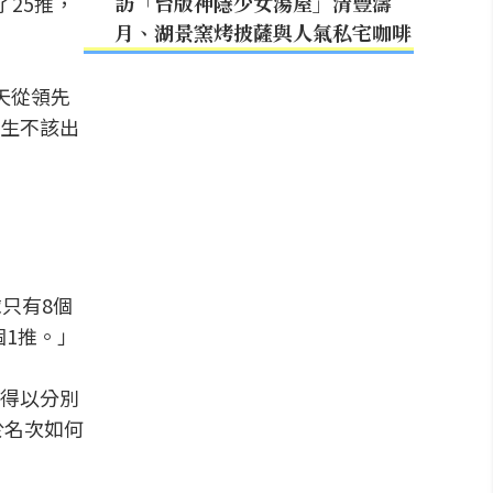
訪「台版神隱少女湯屋」清豐濤
25推，
月、湖景窯烤披薩與人氣私宅咖啡
天從領先
生不該出
只有8個
個1推。」
得以分別
於名次如何