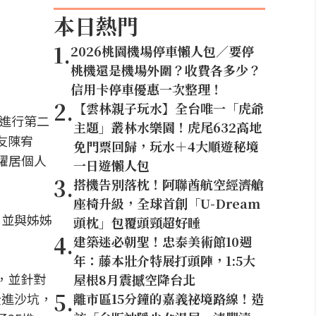
本日熱門
1
.
2026桃園機場停車懶人包／要停
桃機還是機場外圍？收費各多少？
信用卡停車優惠一次整理！
2
.
【雲林親子玩水】全台唯一「虎爺
場進行第二
主題」叢林水樂園！虎尾632高地
友陳宥
免門票回歸，玩水＋4大順遊秘境
躍居個人
一日遊懶人包
3
.
搭機告別落枕！阿聯酋航空經濟艙
座椅升級，全球首創「U-Dream
，並與姊姊
頭枕」包覆頭頸超好睡
4
.
建築迷必朝聖！忠泰美術館10週
年：藤本壯介特展打頭陣，1:5大
，並針對
屋根8月震撼空降台北
5
.
全進沙坑，
離市區15分鐘的嘉義祕境路線！造