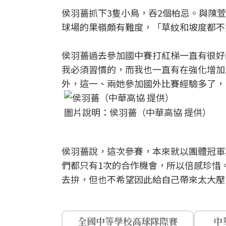
侯羽薔抓下3隻小鳥，吞2個柏忌。與陳
球場的果嶺頗有難度，「草紋和坡度都不
侯羽薔過去參加國中賽打紅梯一直有很好
我必須習慣的，而我也一直有在強化增加
外，這一、兩她參加國外比賽經驗多了，
圖片說明：侯羽薔（中華高協 提供）
侯羽薔說，這次參賽，本來就以團體冠軍
們都只有1次的合作機會，所以倍感珍惜
去拚，但也不希望因此給自己帶來太大壓
全國中等學校高球隊際賽
中