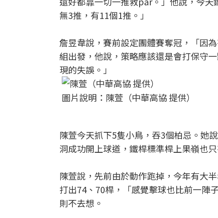
還好都靠一切一推救par。」他說，今
無3推，有11個1推。」
詹昱韋說，賽前設定團體賽奪冠，「因為
組出發，他說，策略應該還是會打保守一
現的失誤。」
圖片說明：陳萱（中華高協 提供）
陳萱今天抓下5隻小鳥，吞3個柏忌。她
洞成功開上球道，鐵桿標準桿上果嶺也只有
陳萱說，先前由於動作跑掉，今年有大半
打出74、70桿，「感覺擊球也比前一
則不去想。