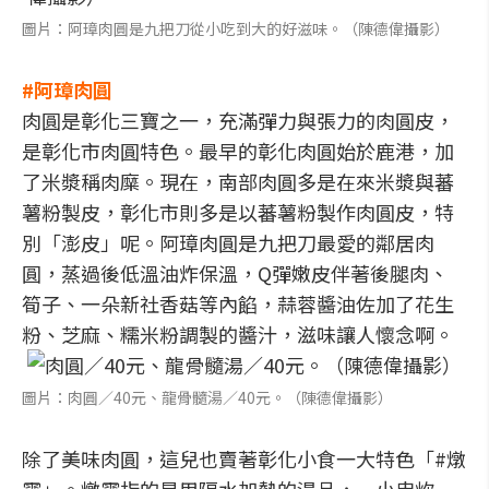
圖片：阿璋肉圓是九把刀從小吃到大的好滋味。（陳德偉攝影）
#阿璋肉圓
肉圓是彰化三寶之一，充滿彈力與張力的肉圓皮，
是彰化市肉圓特色。最早的彰化肉圓始於鹿港，加
了米漿稱肉糜。現在，南部肉圓多是在來米漿與蕃
薯粉製皮，彰化市則多是以蕃薯粉製作肉圓皮，特
別「澎皮」呢。阿璋肉圓是九把刀最愛的鄰居肉
圓，蒸過後低溫油炸保溫，Q彈嫩皮伴著後腿肉、
筍子、一朵新社香菇等內餡，蒜蓉醬油佐加了花生
粉、芝麻、糯米粉調製的醬汁，滋味讓人懷念啊。
圖片：肉圓／40元、龍骨髓湯／40元。（陳德偉攝影）
除了美味肉圓，這兒也賣著彰化小食一大特色「#燉