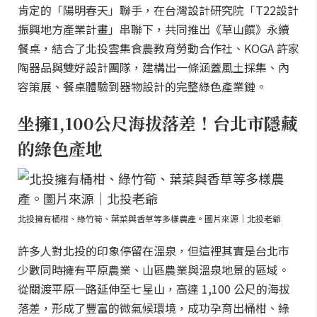
肯定的「陽明春天」聯手，在台灣設計研究院「T22設計
振興地方產業計畫」串聯下，共同推出《草山饌》永續
餐桌，結合了北投雲集食農教育勞動合作社、KOGA 許家
陶器品與雙好設計團隊，建構出一條涵蓋風土採集、內
容策展、餐桌體驗到器物設計的完整綠色產業鏈。
坐擁1,100公尺海拔落差！台北市隱藏
的綠色產地
北投擁有桶柑、綠竹筍、葉菜與香草等多樣農產。圖片來源｜北投老爺
許多人對北投的印象停留在溫泉，但這裡其實是台北市
少數同時擁有平原農業、山區農業與溫泉地景的區域。
從關渡平原一路延伸至七星山，高達 1,100 公尺的海拔
落差，形成了豐富的微氣候環境，成功孕育出桶柑、綠