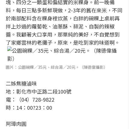
塊、四分之一顆蛋和偏結實的米粿身。前一晚備
料，每日三點多新鮮現做，2-3年的舊在來米，不同
於南部配料含在粿身裡炊蒸，白胖的碗粿上桌前再
拌上炒過的蘿蔔乾、油蔥酥、蒜泥、自製的辣椒
醬。我顧著大口享用，那單純的美好，不自覺想到
了家鄉雲林的老攤子，原來，是吃到家的味道啊。
圖片：公園碗粿／35元、綜合湯／20元。（陳德偉攝影）
二姊焦糖滷味
地：彰化市中正路二段100號
電：（04）728-9822
時：14：00?23：00
阿璋肉圓