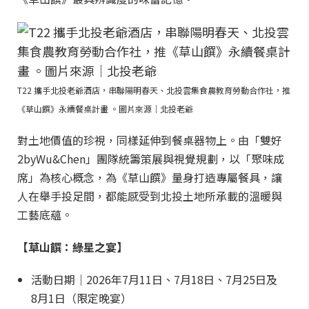
T22 攜手北投老爺酒店，串聯陽明春天、北投雲集食農教育勞動合作社，推
《草山饌》永續餐桌計畫 。圖片來源｜北投老爺
對土地價值的珍視，同樣延伸到餐桌器物上。由「雙好
2byWu&Chen」團隊統籌策展與視覺規劃，以「聚味成
席」為核心概念，為《草山饌》量身打造專屬餐具，讓
人在舉手投足間，都能感受到北投土地所承載的溫暖與
工藝底蘊。
【草山饌：綠星之宴】
活動日期｜2026年7月11日、7月18日、7月25日及
8月1日（限定晚宴）