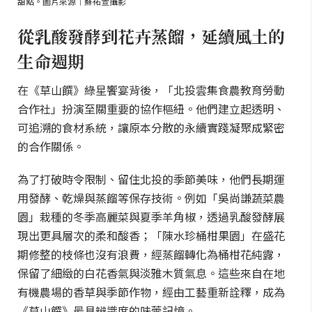
甜點。圖片來源｜蘇祐萱攝影
從乳酸發酵到花卉蒸餾，延續風土的
生命週期
在《草山饌》綠星饗宴背後，「北投雲集食農教育勞動
合作社」扮演至關重要的協作樞紐。他們建立起透明、
可追溯的食材系統，讓原本分散的永續實踐凝聚成緊密
的合作關係。
為了打破時令限制、留住北投的季節美味，他們長期運
用發酵、乾燥與蒸餾等保存技術。例如「吳尚謙蔬菜農
園」栽種的冬季高麗菜與夏季羊角椒，透過乳酸發酵展
現出更具層次的柔和酸香；「陳水珍桶柑果園」在盛花
期修整的枝條也沒有浪費，經蒸餾轉化為桶柑花純露，
保留了細緻的白花香氣與淡雅木質氣息。這些來自在地
有機農場的香草與季節作物，經由工藝重新詮釋，成為
《草山饌》最具辨識度的味蕾記憶。