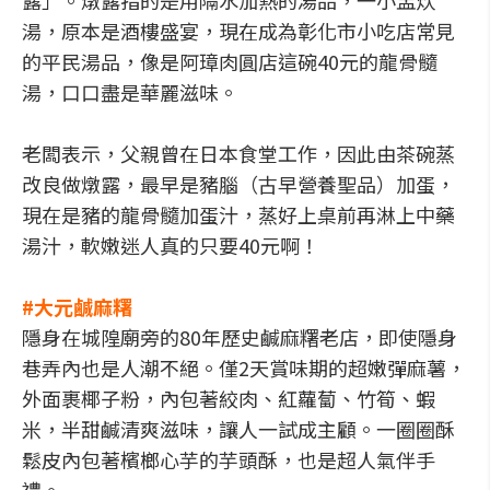
露」。燉露指的是用隔水加熱的湯品，一小盅炊
湯，原本是酒樓盛宴，現在成為彰化市小吃店常見
的平民湯品，像是阿璋肉圓店這碗40元的龍骨髓
湯，口口盡是華麗滋味。
老闆表示，父親曾在日本食堂工作，因此由茶碗蒸
改良做燉露，最早是豬腦（古早營養聖品）加蛋，
現在是豬的龍骨髓加蛋汁，蒸好上桌前再淋上中藥
湯汁，軟嫩迷人真的只要40元啊！
#大元鹹麻糬
隱身在城隍廟旁的80年歷史鹹麻糬老店，即使隱身
巷弄內也是人潮不絕。僅2天賞味期的超嫩彈麻薯，
外面裹椰子粉，內包著絞肉、紅蘿蔔、竹筍、蝦
米，半甜鹹清爽滋味，讓人一試成主顧。一圈圈酥
鬆皮內包著檳榔心芋的芋頭酥，也是超人氣伴手