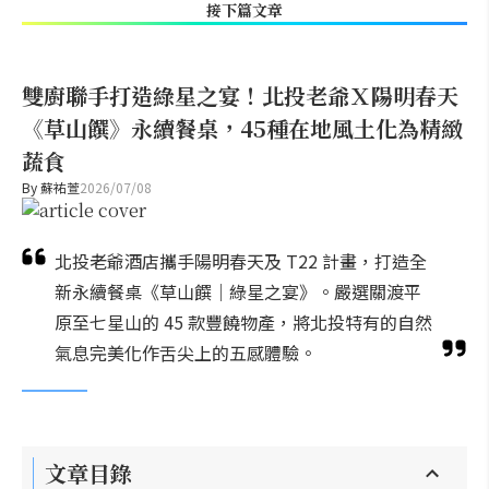
接下篇文章
雙廚聯手打造綠星之宴！北投老爺Ｘ陽明春天
《草山饌》永續餐桌，45種在地風土化為精緻
蔬食
By
蘇祐萱
2026/07/08
北投老爺酒店攜手陽明春天及 T22 計畫，打造全
新永續餐桌《草山饌｜綠星之宴》。嚴選關渡平
原至七星山的 45 款豐饒物產，將北投特有的自然
氣息完美化作舌尖上的五感體驗。
文章目錄