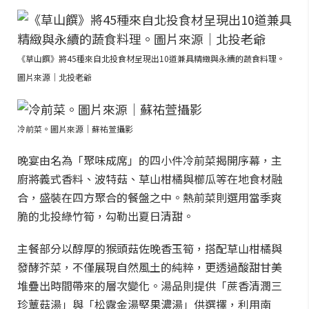
《草山饌》將45種來自北投食材呈現出10道兼具精緻與永續的蔬食料理。
圖片來源｜北投老爺
冷前菜。圖片來源｜蘇祐萱攝影
晚宴由名為「聚味成席」的四小件冷前菜揭開序幕，主
廚將義式香料、波特菇、草山柑橘與櫛瓜等在地食材融
合，盛裝在四方聚合的餐盤之中。熱前菜則選用當季爽
脆的北投綠竹筍，勾勒出夏日清甜。
主餐部分以醇厚的猴頭菇佐晚香玉筍，搭配草山柑橘與
發酵芥菜，不僅展現自然風土的純粹，更透過酸甜甘美
堆疊出時間帶來的層次變化。湯品則提供「蔗香清潤三
珍蕈菇湯」與「松露金湯堅果濃湯」供選擇，利用南