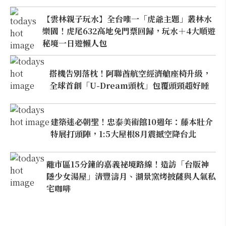
【雲林親子玩水】全台唯一「虎爺主題」叢林水
樂園！虎尾632高地免門票回歸，玩水＋4大順遊
秘境一日遊懶人包
搭機告別落枕！阿聯酋航空經濟艙座椅升級，
全球首創「U-Dream頭枕」包覆頭頸超好睡
建築迷必朝聖！忠泰美術館10週年：藤本壯介
特展打頭陣，1:5大屋根8月震撼空降台北
離市區15分鐘的嘉義祕境路線！造訪「台版神
隱少女湯屋」清豐濤月、湖景窯烤披薩與人氣私
宅咖啡