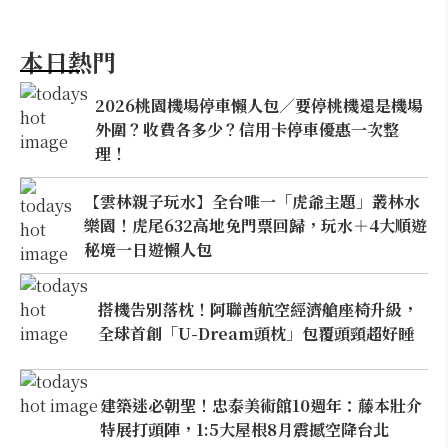
本日熱門
2026桃園機場停車懶人包／要停桃機還是機場
外圍？收費各多少？信用卡停車優惠一次整
理！
【雲林親子玩水】全台唯一「虎爺主題」叢林水
樂園！虎尾632高地免門票回歸，玩水＋4大順遊
秘境一日遊懶人包
搭機告別落枕！阿聯酋航空經濟艙座椅升級，
全球首創「U-Dream頭枕」包覆頭頸超好睡
建築迷必朝聖！忠泰美術館10週年：藤本壯介
特展打頭陣，1:5大屋根8月震撼空降台北