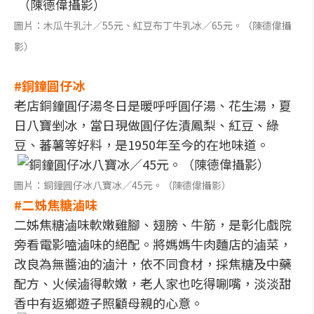
圖片：木瓜牛乳汁／55元、紅豆布丁牛乳冰／65元。（陳德偉攝
影）
#銅鐘圓仔冰
老店銅鐘圓仔湯冬日是暖呼呼圓仔湯、花生湯，夏
日八寶剉冰，當日現做圓仔佐漬鳳梨、紅豆、綠
豆、蕃薯等好料，是1950年至今的在地味道。
圖片：銅鐘圓仔冰八寶冰／45元。（陳德偉攝影）
#二姊焦糖滷味
二姊焦糖滷味軟嫩雞腳、翅膀、牛筋，是彰化戲院
旁看電影嗑滷味的絕配。將媽媽牛肉麵店的滷菜，
改良為無醬油的滷汁，依不同食材，採焦糖及中藥
配方、火候滷得軟嫩，老人家也吃得唰嘴，淡淡甜
香中有返鄉遊子照顧母親的心意。