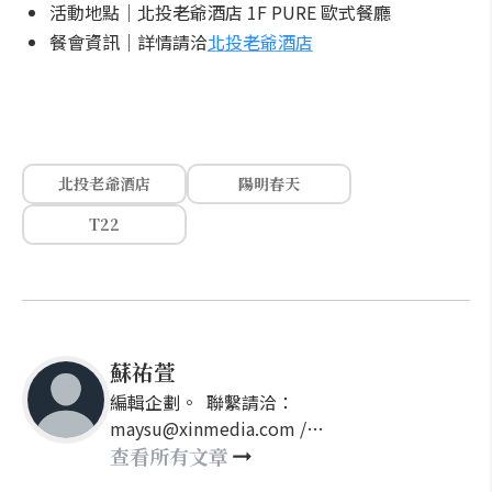
活動地點｜北投老爺酒店 1F PURE 歐式餐廳
餐會資訊｜詳情請洽
北投老爺酒店
北投老爺酒店
陽明春天
T22
蘇祐萱
編輯企劃。 聯繫請洽：
maysu@xinmedia.com /
may860527@gmail.com
查看所有文章