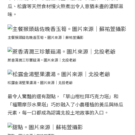
瓜、松露等天然食材慢火熬煮出令人意猶未盡的濃郁滋
味。
主餐猴頭菇佐晚香玉筍。圖片來源｜蘇祐萱攝影
蔗香清潤三珍蕈菇湯。圖片來源｜北投老爺
松露金湯堅果濃湯。圖片來源｜北投老爺
最令人驚豔的還有甜點，「草山柑杜拜巧克力塔」和
「福爾摩莎水果塔」巧妙融入了小農種植的黃瓜與絲瓜
元素，每一口都成為認識北投土地故事的入口。