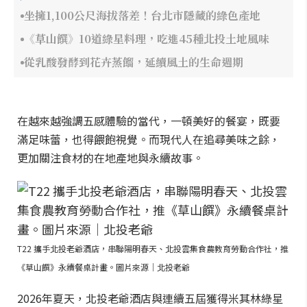
坐擁1,100公尺海拔落差！台北市隱藏的綠色產地
《草山饌》10道綠星料理，吃進45種北投土地風味
從乳酸發酵到花卉蒸餾，延續風土的生命週期
在越來越強調五感體驗的當代，一頓美好的餐宴，既要
滿足味蕾，也得餵飽視覺。而現代人在追尋美味之餘，
更加關注食材的在地產地與永續故事。
T22 攜手北投老爺酒店，串聯陽明春天、北投雲集食農教育勞動合作社，推
《草山饌》永續餐桌計畫。圖片來源｜北投老爺
2026年夏天，北投老爺酒店與連續五屆獲得米其林綠星