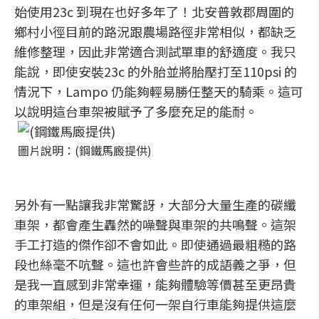
始使用23c 到現在也好多年了！北安普敦郡周圍的
鄉村小徑目前的路況跟農場路徑非常相似，都缺乏
維修整理，因此非常適合測試單車的舒適度。我只
能說，即使安裝23c 的外胎並將胎壓打至110psi 的
情況下，Lampo 仍能夠輕易勝任整天的騎乘。這可
以說明這台車架被賦予了多麼充足的能耐。
圖片說明：(鋼鐵馬廄提供)
另外有一點讓我非常驚訝，大部分大量生產的碳纖
車架，都會產生轟然的噪聲與車架的共鳴聲。這架
手工打造的傑作卻不會如此。即使通過最粗糙的路
段也絲毫不吭聲。這也許會些許的成語義之爭，但
是我一直感到非常幸運，能夠體驗等價甚至更昂貴
的車架組，但是沒有任何一架自行車能夠提供這麼