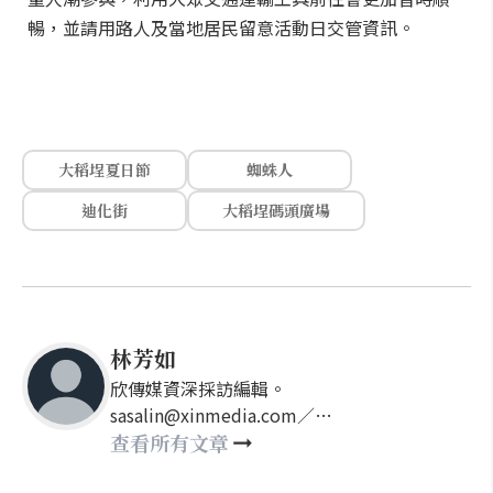
暢，並請用路人及當地居民留意活動日交管資訊。
大稻埕夏日節
蜘蛛人
迪化街
大稻埕碼頭廣場
林芳如
欣傳媒資深採訪編輯。
sasalin@xinmedia.com／
happy21917@gmail.com
查看所有文章