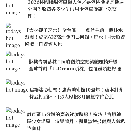
2026桃園機場停車懶人包／要停桃機還是機場
外圍？收費各多少？信用卡停車優惠一次整
理！
【雲林親子玩水】全台唯一「虎爺主題」叢林水
樂園！虎尾632高地免門票回歸，玩水＋4大順遊
秘境一日遊懶人包
搭機告別落枕！阿聯酋航空經濟艙座椅升級，
全球首創「U-Dream頭枕」包覆頭頸超好睡
建築迷必朝聖！忠泰美術館10週年：藤本壯介
特展打頭陣，1:5大屋根8月震撼空降台北
離市區15分鐘的嘉義祕境路線！造訪「台版神
隱少女湯屋」清豐濤月、湖景窯烤披薩與人氣私
宅咖啡