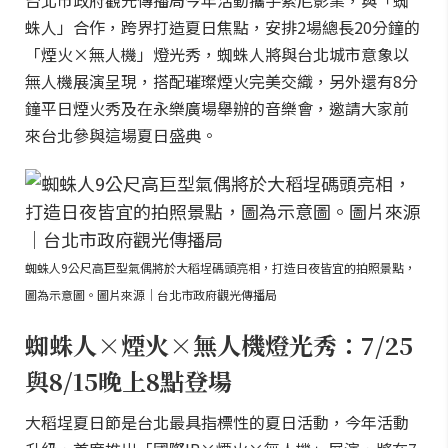
台北市政府觀光傳播局今年活動攜手索尼影業，與「蜘
蛛人」合作，跨界打造夏日焦點，安排2場總長20分鐘的
「煙火×無人機」燈光秀，蜘蛛人將與台北城市意象以
無人機展演呈現，搭配璀璨煙火完美交織，另外還有8分
鐘平日煙火秀及在永樂廣場舉辦的音樂會，邀請大家前
來台北參與這場夏日盛典。
蜘蛛人9公尺高巨型氣偶將於大稻埕碼頭亮相，打造日夜皆宜的拍照景點，
圖為示意圖。圖片來源｜台北市政府觀光傳播局
蜘蛛人×煙火×無人機燈光秀：7/25
與8/15晚上8點登場
大稻埕夏日節是台北最具指標性的夏日活動，今年活動