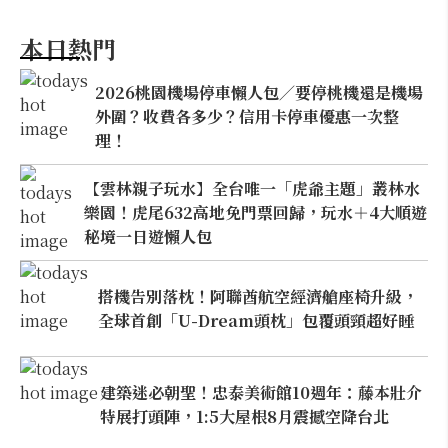
本日熱門
2026桃園機場停車懶人包／要停桃機還是機場
外圍？收費各多少？信用卡停車優惠一次整
理！
【雲林親子玩水】全台唯一「虎爺主題」叢林水
樂園！虎尾632高地免門票回歸，玩水＋4大順遊
秘境一日遊懶人包
搭機告別落枕！阿聯酋航空經濟艙座椅升級，
全球首創「U-Dream頭枕」包覆頭頸超好睡
建築迷必朝聖！忠泰美術館10週年：藤本壯介
特展打頭陣，1:5大屋根8月震撼空降台北