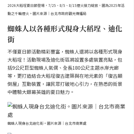
2026大稻埕夏日節登場，7/25、8/5、8/15煙火接力綻放，圖為2025年活
動之千輪煙火。圖片來源｜台北市政府觀光傳播局
蜘蛛人以各種形式現身大稻埕、迪化
街
不僅夏日節活動精彩豐富，蜘蛛人還將以各種形式現身
大稻埕！活動現場及迪化街區將設置多處裝置亮點，包
括9公尺巨型蜘蛛人氣偶、全長180公尺主題水岸光廊
等，更打造結合大稻埕復古建築與在地元素的「復古顛
倒屋」互動裝置，讓民眾打破地心引力，在熟悉的街景
中體驗大銀幕英雄的夏日魅力。
蜘蛛人現身台北迪化街。圖片來源｜台北市商業處