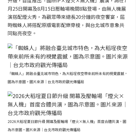
升級，首度推出「國際IP×煙火×無人機」展演，將在7
月25日開幕及8月15日壓軸場晚間8點登場，由無人機展
演搭配煙火秀，為觀眾帶來總長20分鐘的夜空饗宴，屆
時蜘蛛人將搭配原版電影配樂穿梭，與台北城市意象共
同點亮夜空。
「蜘蛛人」將融合臺北城市特色，為大稻埕夜空帶來前所未有的視覺震撼，
圖為示意圖。圖片來源｜台北市政府觀光傳播局
2026大稻埕夏日節升級 開幕及壓軸場「煙火×無人機」首度合體共演，圖
為示意圖。圖片來源｜台北市政府觀光傳播局