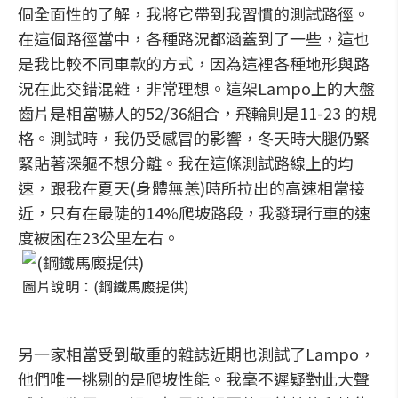
個全面性的了解，我將它帶到我習慣的測試路徑。
在這個路徑當中，各種路況都涵蓋到了一些，這也
是我比較不同車款的方式，因為這裡各種地形與路
況在此交錯混雜，非常理想。這架Lampo上的大盤
齒片是相當嚇人的52/36組合，飛輪則是11-23 的規
格。測試時，我仍受感冒的影響，冬天時大腿仍緊
緊貼著深軀不想分離。我在這條測試路線上的均
速，跟我在夏天(身體無恙)時所拉出的高速相當接
近，只有在最陡的14%爬坡路段，我發現行車的速
度被困在23公里左右。
圖片說明：(鋼鐵馬廄提供)
另一家相當受到敬重的雜誌近期也測試了Lampo，
他們唯一挑剔的是爬坡性能。我毫不遲疑對此大聲