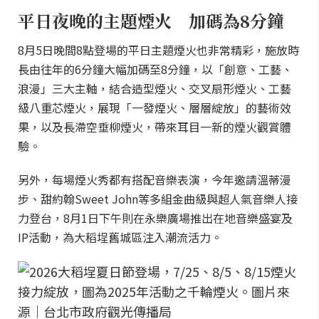
平日夜晚的主題煙火 加碼為8分鐘
8月5日晚間8點登場的平日主題煙火也非常精彩，施放時
長由往年的6分鐘大幅加碼至8分鐘，以「創意、工藝、
浪漫」三大主軸，結合造型煙火、交叉扇形煙火、工藝
級八重芯煙火，展現「一發煙火、層層綻放」的藝術效
果，以及長滯空垂柳煙火，帶來耳目一新的煙火觀賞體
驗。
另外，每場煙火秀都有搭配音樂表演，今年邀請溫蒂漫
步、甜約翰Sweet John等多組金曲級與超人氣音樂人接
力登台，8月1日下午則在永樂廣場推出在地音樂盛宴及
IP活動，為大稻埕舊城區注入潮流活力。