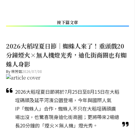
接下篇文章
2026大稻埕夏日節｜蜘蛛人來了！重頭戲20
分鐘煙火×無人機燈光秀，迪化街商圈也有蜘
蛛人身影
By
林芳如
2026/07/08
2026大稻埕夏日節將於7月25日至8月15日在大稻
埕碼頭及延平河濱公園登場，今年與國際人氣
IP「蜘蛛人」合作，蜘蛛人不只在大稻埕碼頭廣
場出沒，也驚喜現身迪化街商圈；更將帶來2場總
長20分鐘的「煙火×無人機」燈光秀。