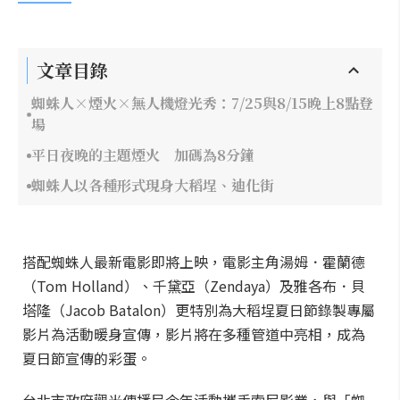
文章目錄
蜘蛛人×煙火×無人機燈光秀：7/25與8/15晚上8點登
場
平日夜晚的主題煙火 加碼為8分鐘
蜘蛛人以各種形式現身大稻埕、迪化街
搭配蜘蛛人最新電影即將上映，電影主角湯姆．霍蘭德
（Tom Holland）、千黛亞（Zendaya）及雅各布．貝
塔隆（Jacob Batalon）更特別為大稻埕夏日節錄製專屬
影片為活動暖身宣傳，影片將在多種管道中亮相，成為
夏日節宣傳的彩蛋。