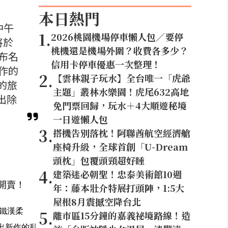
本日熱門
中午
1
.
2026桃園機場停車懶人包／要停
將於
桃機還是機場外圍？收費各多少？
公布名
信用卡停車優惠一次整理！
作的
2
.
【雲林親子玩水】全台唯一「虎爺
人的旅
主題」叢林水樂園！虎尾632高地
出除
免門票回歸，玩水＋4大順遊秘境
一日遊懶人包
3
.
搭機告別落枕！阿聯酋航空經濟艙
座椅升級，全球首創「U-Dream
頭枕」包覆頭頸超好睡
4
.
建築迷必朝聖！忠泰美術館10週
式開賣！
年：藤本壯介特展打頭陣，1:5大
屋根8月震撼空降台北
鐵漢柔
5
.
離市區15分鐘的嘉義祕境路線！造
出新作的乱