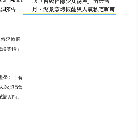
訪「台版神隱少女湯屋」清豐濤
月、湖景窯烤披薩與人氣私宅咖啡
低調預告，
在傳統價值
鐵漢柔情」
邊坐〉；有
成為演唱會
敬請期待。