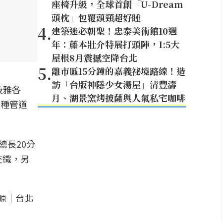
座椅升級，全球首創「U-Dream
頭枕」包覆頭頸超好睡
4
.
建築迷必朝聖！忠泰美術館10週
年：藤本壯介特展打頭陣，1:5大
屋根8月震撼空降台北
5
.
離市區15分鐘的嘉義祕境路線！造
訪「台版神隱少女湯屋」清豐濤
及雅各
月、湖景窯烤披薩與人氣私宅咖啡
多種管道
總長20分
交織，另