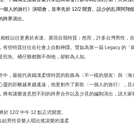
一個人的旅行》演唱會，並率先於
12/2
開賣。話少的乱彈阿翔
的跨界演出。
性相較以往更勇於表達、展現自我特質；然而，
許多台灣男性，
，有些特質往往在社會上自動神隱。譬如為
第一屆
Legacy 的
「
是煎魚、桶仔雞都難不倒他，卻鮮為人知。
作中，最能代表鐵漢柔情特質的歌曲為〈不一樣的朋友〉與〈海
心靈的距離越來越遙遠，他更創作了新歌〈一個人的旅行〉，且
，將有讓樂迷意想不到的跨界合作以及少見的編制演出，請大家
將於
12/2
中午
12
點正式開賣。