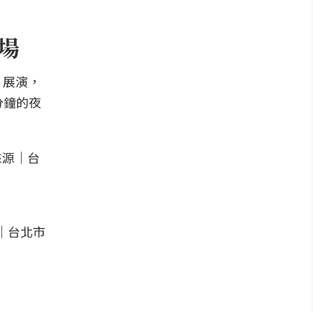
登場
」展演，
分鐘的夜