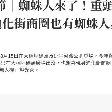
日節｜蜘蛛人來了！重
迪化街商圈也有蜘蛛人
日至8月15日在大稻埕碼頭及延平河濱公園登場，今年
不只在大稻埕碼頭廣場出沒，也驚喜現身迪化街商圈
×無人機」燈光秀。