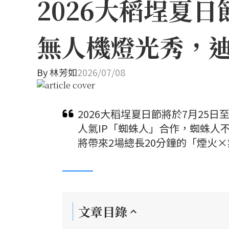
2026大稻埕夏
無人機燈光秀，
By
林芳如
2026/07/08
2026大稻埕夏日節將於7月25
人氣IP「蜘蛛人」合作，蜘蛛人
將帶來2場總長20分鐘的「煙火
文章目錄