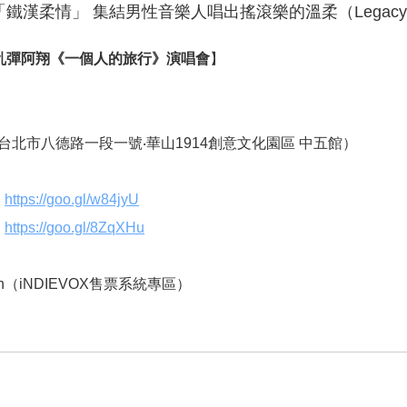
「鐵漢柔情」 集結男性音樂人唱出搖滾樂的溫柔（Legac
乱彈阿翔
《
一個人的旅行》演唱會
】
台北市八德路一段一號‧華山
1914
創意文化園區 中五館）
：
https://goo.gl/w84jyU
：
https://goo.gl/8ZqXHu
n
（
iNDIEVOX
售票系統專區）