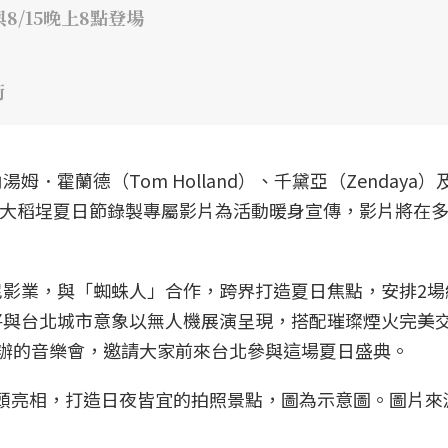
8/15晚上8點登場
街
．霍蘭德（Tom Holland）、千黛亞（Zendaya）
更特別為大稻埕夏日節錄製專屬影片為活動暖身宣傳，影片將在
影業，與「蜘蛛人」合作，跨界打造夏日焦點，安排2場
將與台北城市意象以無人機展演呈現，搭配璀璨煙火完美
辦的音樂會，邀請大家前來台北參與這場夏日盛典。