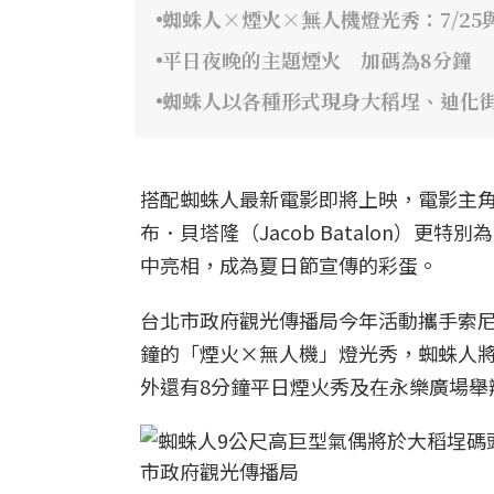
蜘蛛人×煙火×無人機燈光秀：7/25與
平日夜晚的主題煙火 加碼為8分鐘
蜘蛛人以各種形式現身大稻埕、迪化
搭配蜘蛛人最新電影即將上映，電影主角湯姆
布．貝塔隆（Jacob Batalon）
中亮相，成為夏日節宣傳的彩蛋。
台北市政府觀光傳播局今年活動攜手索尼
鐘的「煙火×無人機」燈光秀，蜘蛛人
外還有8分鐘平日煙火秀及在永樂廣場舉