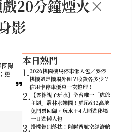
頭戲20分鐘煙火×
身影
本日熱門
與國際
1
.
2026桃園機場停車懶人包／要停
；更
桃機還是機場外圍？收費各多少？
信用卡停車優惠一次整理！
2
.
【雲林親子玩水】全台唯一「虎爺
主題」叢林水樂園！虎尾632高地
免門票回歸，玩水＋4大順遊秘境
一日遊懶人包
3
.
搭機告別落枕！阿聯酋航空經濟艙