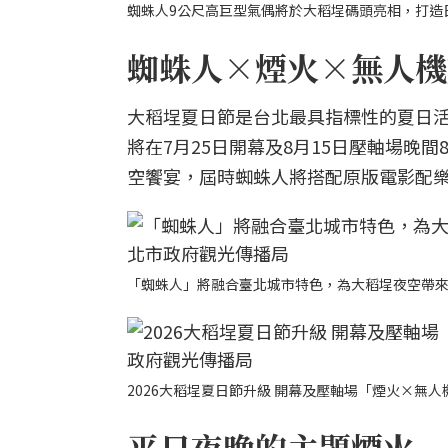
蜘蛛人9公尺高巨型氣偶將於大稻埕碼頭亮相，打造
蜘蛛人×煙火×無人機燈
大稻埕夏日節是台北最具指標性的夏日活
將在7月25日開幕及8月15日壓軸場晚
空饗宴，屆時蜘蛛人將搭配原版電影配
「蜘蛛人」將融合臺北城市特色，為大稻埕夜空帶
2026大稻埕夏日節升級 開幕及壓軸場「煙火×無
平日夜晚的主題煙火 