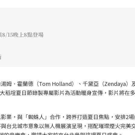
8/15晚上8點登場
街
．霍蘭德（Tom Holland）、千黛亞（Zendaya）
更特別為大稻埕夏日節錄製專屬影片為活動暖身宣傳，影片將在
影業，與「蜘蛛人」合作，跨界打造夏日焦點，安排2場
將與台北城市意象以無人機展演呈現，搭配璀璨煙火完美
辦的音樂會，邀請大家前來台北參與這場夏日盛典。