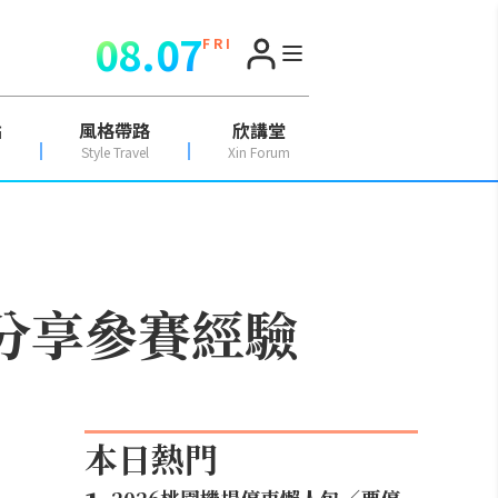
08.07
F R I
點
風格帶路
欣講堂
Style Travel
Xin Forum
琦分享參賽經驗
本日熱門