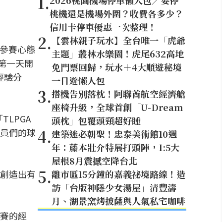
1
.
2026桃園機場停車懶人包／要停
桃機還是機場外圍？收費各多少？
信用卡停車優惠一次整理！
2
.
【雲林親子玩水】全台唯一「虎爺
與參賽心態
主題」叢林水樂園！虎尾632高地
，第一天開
免門票回歸，玩水＋4大順遊秘境
經驗分
一日遊懶人包
3
.
搭機告別落枕！阿聯酋航空經濟艙
座椅升級，全球首創「U-Dream
LPGA
頭枕」包覆頭頸超好睡
4
.
員們的球
建築迷必朝聖！忠泰美術館10週
年：藤本壯介特展打頭陣，1:5大
屋根8月震撼空降台北
5
.
創造出有
離市區15分鐘的嘉義祕境路線！造
訪「台版神隱少女湯屋」清豐濤
月、湖景窯烤披薩與人氣私宅咖啡
賽的經