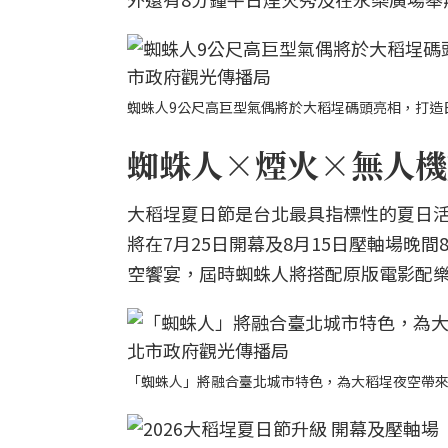
蜘蛛人9公尺高巨型氣偶將於大稻埕碼頭亮相，打造
蜘蛛人×煙火×無人機燈
大稻埕夏日節是台北最具指標性的夏日活
將在7月25日開幕及8月15日壓軸場晚
空饗宴，屆時蜘蛛人將搭配原版電影配
「蜘蛛人」將融合臺北城市特色，為大稻埕夜空帶