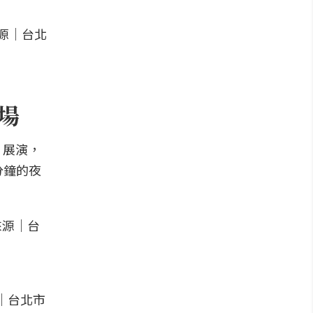
登場
」展演，
分鐘的夜