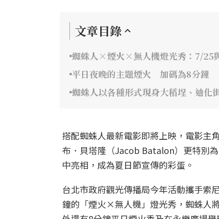
文章目錄
蜘蛛人×煙火×無人機燈光秀：7/25與
平日夜晚的主題煙火 加碼為8分鐘
蜘蛛人以各種形式現身大稻埕、迪化
搭配蜘蛛人最新電影即將上映，電影主角湯姆
布．貝塔隆（Jacob Batalon）
中亮相，成為夏日節宣傳的彩蛋。
台北市政府觀光傳播局今年活動攜手索尼
鐘的「煙火×無人機」燈光秀，蜘蛛人
外還有8分鐘平日煙火秀及在永樂廣場舉