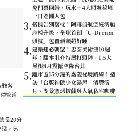
免門票回歸，玩水＋4大順遊秘境
一日遊懶人包
3
.
搭機告別落枕！阿聯酋航空經濟艙
座椅升級，全球首創「U-Dream
頭枕」包覆頭頸超好睡
4
.
建築迷必朝聖！忠泰美術館10週
年：藤本壯介特展打頭陣，1:5大
屋根8月震撼空降台北
5
.
離市區15分鐘的嘉義祕境路線！造
訪「台版神隱少女湯屋」清豐濤
及雅各
月、湖景窯烤披薩與人氣私宅咖啡
多種管道
總長20分
交織，另