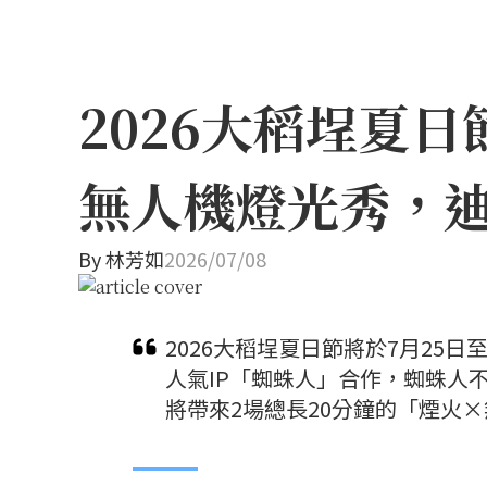
2026大稻埕夏
無人機燈光秀，
By
林芳如
2026/07/08
2026大稻埕夏日節將於7月25
人氣IP「蜘蛛人」合作，蜘蛛人
將帶來2場總長20分鐘的「煙火