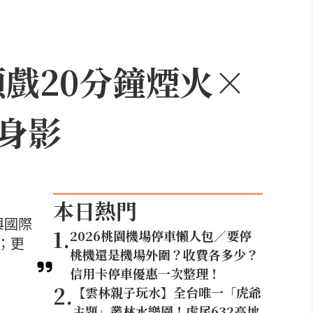
頭戲20分鐘煙火×
身影
本日熱門
與國際
1
.
2026桃園機場停車懶人包／要停
；更
桃機還是機場外圍？收費各多少？
信用卡停車優惠一次整理！
2
.
【雲林親子玩水】全台唯一「虎爺
主題」叢林水樂園！虎尾632高地