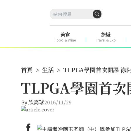
美食
旅遊
Food & Wine
Travel & Exp
首頁
>
生活
>
TLPGA學園首次開課 
TLPGA學園首
By
欣高球
2016/11/29