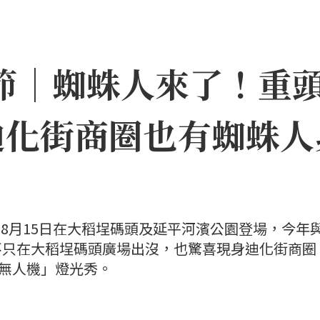
日節｜蜘蛛人來了！重
迪化街商圈也有蜘蛛人
日至8月15日在大稻埕碼頭及延平河濱公園登場，今年
不只在大稻埕碼頭廣場出沒，也驚喜現身迪化街商圈
×無人機」燈光秀。