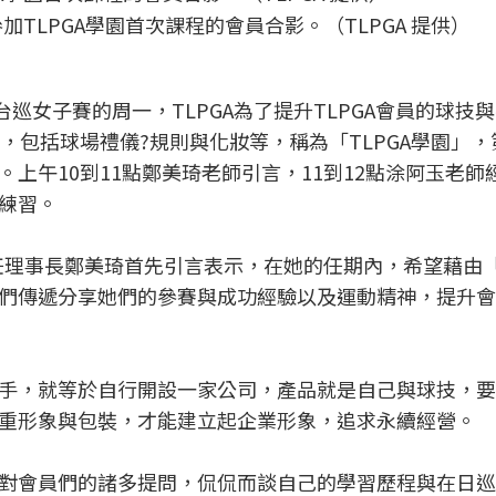
TLPGA學園首次課程的會員合影。（TLPGA 提供）
有台巡女子賽的周一，TLPGA為了提升TLPGA會員的球技
程，包括球場禮儀?規則與化妝等，稱為「TLPGA學園」
上午10到11點鄭美琦老師引言，11到12點涂阿玉老師
練習。
A現任理事長鄭美琦首先引言表示，在她的任期內，希望藉由「T
們傳遞分享她們的參賽與成功經驗以及運動精神，提升會
手，就等於自行開設一家公司，產品就是自己與球技，要
重形象與包裝，才能建立起企業形象，追求永續經營。
對會員們的諸多提問，侃侃而談自己的學習歷程與在日巡