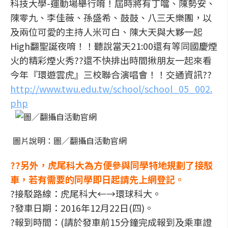
科技大學-運動場舉行唷！屆時將有丁噹、陳勢安、
陳零九、李佳薇、孫盛希、鼓鼓、八三夭樂團，以
及兩位可愛的主持人米可白、陳大天與大夥一起
High翻聖誕夜唷！！聽說當天21:00還有等同國慶煙
火的精彩煙火秀??還不快排出時間揪朋友一起來看
今年『環遊雲虎』三校聯合演唱會！！交通資訊??
http://www.twu.edu.tw/school/school_05_002.
php
圖片說明：圖／翻攝自活動官網
??另外，虎尾科大為方便參與同學特地規劃了接駁
車，若有需要的同學即日起請先上網登記。
?接駁路線：虎尾科大←→環球科大。
?發車日期：2016年12月22日(四)。
?報到時間：(請於發車前15分鐘完成報到及乘車證