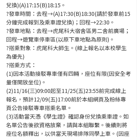
兌換)(A)17:15(B)18:15。
?發車時間：去程→(A)17:30(B)18:30(請於發車前15
分鐘完成報到及乘車證兌換)；回程→22:30。
?發車地點：去程→虎尾科大宿舍區男二舍前廣場；
回程→遊覽車停車區(以原下車地點為原則)。
?搭乘對象：虎尾科大師生。(線上報名以本校學生
為優先)
?搭乘方式：
(1)因本活動接駁專車僅有四輛，座位有限(因安全考
量僅開放坐位)。
(2)11/16(三)09:00起至11/25(五)23:55前完成線上
報名，預計12/09(五)17:00前於本組網頁及粉絲專
頁公告接駁專車搭乘名單。
(3)活動當天憑《學生證》確認身份兌換乘車證。如
名單公告後欲資格放棄，請與本組聯繫。後續則將
座位名額釋出，以供當天現場排隊同學上車。(因座