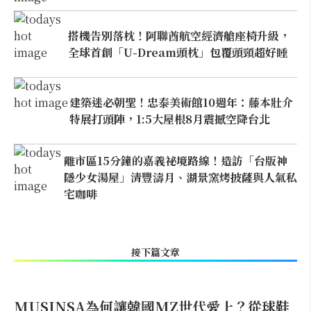
搭機告別落枕！阿聯酋航空經濟艙座椅升級，
全球首創「U-Dream頭枕」包覆頭頸超好睡
建築迷必朝聖！忠泰美術館10週年：藤本壯介
特展打頭陣，1:5大屋根8月震撼空降台北
離市區15分鐘的嘉義祕境路線！造訪「台版神
隱少女湯屋」清豐濤月、湖景窯烤披薩與人氣私
宅咖啡
接下篇文章
MUSINSA為何讓韓國MZ世代愛上？從球鞋