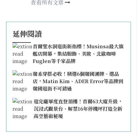
may860527@gmail.com
查看所有文章
延伸閱讀
首爾聖水洞逛街新指標！Musinsa最大旗
艦店開幕，集結服飾、美妝、北歐咖啡
Fuglen等千家品牌
韓系穿搭必收！精選6個韓國潮牌、選品
店，Matin Kim、ADER Error等品牌到
韓國逛街不可錯過
逛完龐畢度直登頂樓！首爾63大廈升級，
沉浸式觀景台、解禁16年停機坪打造全新
高空藝術秘境