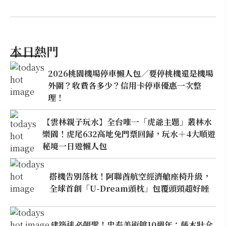
本日熱門
2026桃園機場停車懶人包／要停桃機還是機場
外圍？收費各多少？信用卡停車優惠一次整
理！
【雲林親子玩水】全台唯一「虎爺主題」叢林水
樂園！虎尾632高地免門票回歸，玩水＋4大順遊
秘境一日遊懶人包
搭機告別落枕！阿聯酋航空經濟艙座椅升級，
全球首創「U-Dream頭枕」包覆頭頸超好睡
建築迷必朝聖！忠泰美術館10週年：藤本壯介