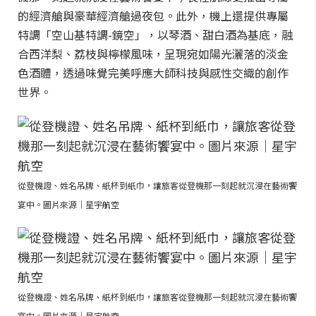
的經濟艙與豪華經濟艙過夜包。此外，機上還提供專屬
特調「空山基特調-鏡空」，以琴酒、甜白酒為基底，融
合西洋梨、荔枝與檸檬風味，呈現宛如陽光灑落的淡金
色酒體，透過味覺完美呼應大師科技與感性交織的創作
世界。
從登機證、姓名吊牌、紙杯到紙巾，讓旅客從登機那一刻起就沉浸在藝術饗
宴中。圖片來源｜星宇航空
從登機證、姓名吊牌、紙杯到紙巾，讓旅客從登機那一刻起就沉浸在藝術饗
宴中。圖片來源｜星宇航空