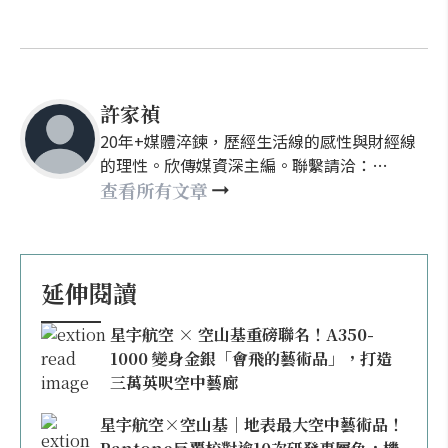
許家禎
20年+媒體淬鍊，歷經生活線的感性與財經線
的理性。欣傳媒資深主編。聯繫請洽：
nellyhsu@xinmedia.com
查看所有文章
延伸閱讀
星宇航空 × 空山基重磅聯名！A350-
1000 變身金銀「會飛的藝術品」，打造
三萬英呎空中藝廊
星宇航空×空山基｜地表最大空中藝術品！