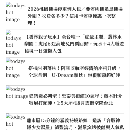
2026桃園機場停車懶人包／要停桃機還是機場
外圍？收費各多少？信用卡停車優惠一次整
理！
【雲林親子玩水】全台唯一「虎爺主題」叢林水
樂園！虎尾632高地免門票回歸，玩水＋4大順遊
秘境一日遊懶人包
搭機告別落枕！阿聯酋航空經濟艙座椅升級，
全球首創「U-Dream頭枕」包覆頭頸超好睡
建築迷必朝聖！忠泰美術館10週年：藤本壯介
特展打頭陣，1:5大屋根8月震撼空降台北
離市區15分鐘的嘉義祕境路線！造訪「台版神
隱少女湯屋」清豐濤月、湖景窯烤披薩與人氣私