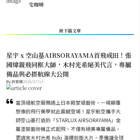
宅咖啡
接下篇文章
星宇 x 空山基AIRSORAYAMA首飛成田！張
國煒親飛同框大師，木村光希絕美代言，專屬
備品與必搭航線大公開
By
許家禎
2026/07/13
當頂級航空服務遇上日本殿堂級藝術，一場顛覆
想像的飛行美學就此震撼登場！星宇航空攜手大
師空山基打造的「STARLUX AIRSORAYAMA」金
屬塗裝藝術機正式起飛，不僅有絕美專屬備品，
更請來木村光希 Kōki 演繹前衛大片，準備讓全球