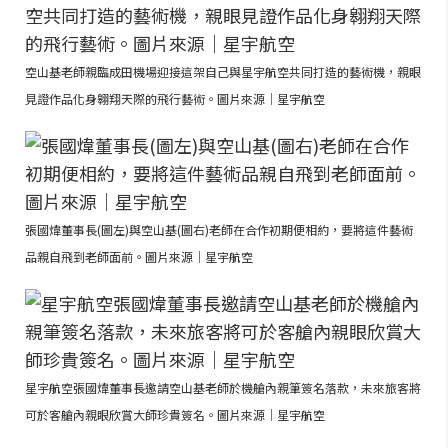
空山基老師親臨成田機場迎接這架自己與星宇航空共同打造的藝術機，親眼
見證作品化身翱翔天際的飛行藝術。圖片來源｜星宇航空
張國煒董事長(圖左)與空山基(圖右)老師在合作初期便相約，要將這件藝術
品親自飛到老師面前。圖片來源｜星宇航空
星宇航空張國煒董事長邀請空山基老師於機艙內親筆簽名落款，未來旅客將
可於客艙內親眼欣賞大師珍貴簽名。圖片來源｜星宇航空