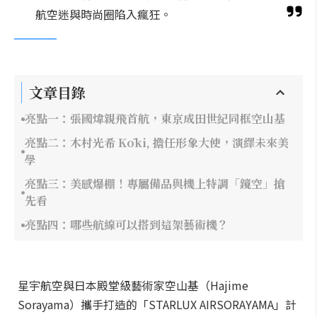
航空迷與時尚圈陷入瘋狂。
文章目錄
亮點一：張國煒親飛首航，東京成田世紀同框空山基
亮點二：木村光希 Kōki, 擔任形象大使，演繹未來美
學
亮點三：美感爆棚！專屬備品與機上特調「鏡空」搶
先看
亮點四：哪些航線可以搭到這架藝術機？
星宇航空與日本殿堂級藝術家空山基（Hajime
Sorayama）攜手打造的「STARLUX AIRSORAYAMA」計