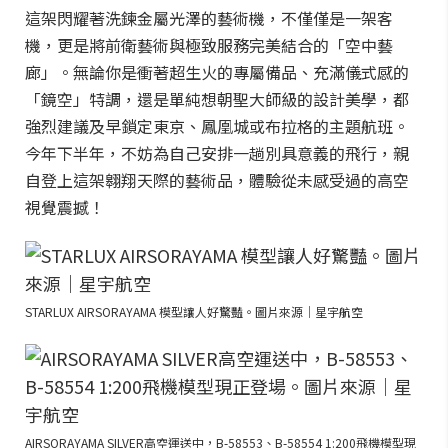
這架閃耀著洗鍊金屬光澤的藝術機，不僅僅是一架客
機，更是將前衛藝術與極致服務完美結合的「空中藝
廊」。無論你是衝著超生火的專屬備品、充滿儀式感的
「鏡空」特調，還是單純想朝聖大師級的設計美學，都
強烈建議及早鎖定東京、鳳凰城或布拉格的主題航班。
今年下半年，不妨為自己安排一趟別具意義的飛行，親
自登上這架翱翔天際的藝術品，體驗從未感受過的高空
視覺震撼！
STARLUX AIRSORAYAMA 模型讓人好驚豔。圖片來源｜星宇航空
AIRSORAYAMA SILVER高空運送中，B-58553、B-58554 1:200飛機模型現