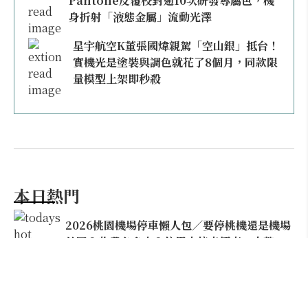
Pantone反覆校對逾10次研發專屬色，機
身折射「液態金屬」流動光澤
星宇航空K董張國煒親駕「空山銀」抵台！
實機光是塗裝與調色就花了8個月，同款限
量模型上架即秒殺
本日熱門
2026桃園機場停車懶人包／要停桃機還是機場
外圍？收費各多少？信用卡停車優惠一次整
理！
【雲林親子玩水】全台唯一「虎爺主題」叢林水
樂園！虎尾632高地免門票回歸，玩水＋4大順遊