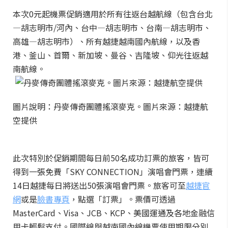
本次0元起機票促銷適用於所有往返台越航線（包含台北
—胡志明市/河內、台中—胡志明市、台南—胡志明市、
高雄—胡志明市）、所有越捷越南國內航線，以及香
港、釜山、首爾、新加坡、曼谷、吉隆坡、仰光往返越
南航線。
圖片說明：丹麥傳奇團體搖滾麥克。圖片來源：越捷航
空提供
此次特別於促銷期間每日前50名成功訂票的旅客，皆可
得到一張免費「SKY CONNECTION」演唱會門票，連續
14日越捷每日將送出50張演唱會門票。旅客可至
越捷官
網
或是
臉書專頁
，點選「訂票」。票價可透過
MasterCard、Visa、JCB、KCP、美國運通及各地金融信
用卡輕鬆支付。國際線與越南國內線機票使用期限分別