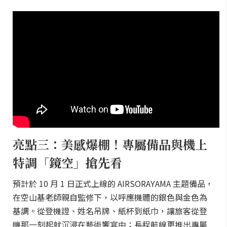
亮點三：美感爆棚！專屬備品與機上
特調「鏡空」搶先看
預計於 10 月 1 日正式上線的 AIRSORAYAMA 主題備品，
在空山基老師親自監修下，以呼應機體的銀色與金色為
基調。從登機證、姓名吊牌、紙杯到紙巾，讓旅客從登
機那一刻起就沉浸在藝術饗宴中；長程航線更推出專屬