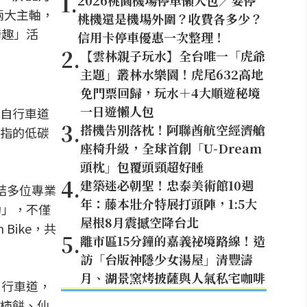
1
.
2026桃園機場停車懶人包／要停
兩大主軸，
桃機還是機場外圍？收費各多少？
騎趣」活
信用卡停車優惠一次整理！
2
.
【雲林親子玩水】全台唯一「虎爺
主題」叢林水樂園！虎尾632高地
免門票回歸，玩水＋4大順遊秘境
一日遊懶人包
自行車道
3
.
搭機告別落枕！阿聯酋航空經濟艙
指的低碳
座椅升級，全球首創「U-Dream
頭枕」包覆頭頸超好睡
4
.
建築迷必朝聖！忠泰美術館10週
結多位專業
年：藤本壯介特展打頭陣，1:5大
動」，不僅
屋根8月震撼空降台北
ike，共
5
.
離市區15分鐘的嘉義祕境路線！造
訪「台版神隱少女湯屋」清豐濤
月、湖景窯烤披薩與人氣私宅咖啡
自行車道，
柿餅、仙