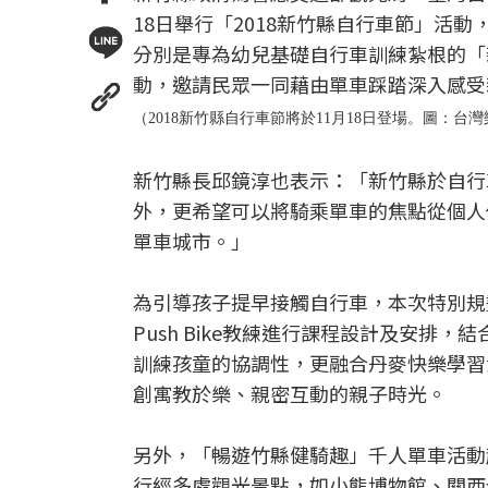
18日舉行「2018新竹縣自行車節」活
分別是專為幼兒基礎自行車訓練紮根的「
動，邀請民眾一同藉由單車踩踏深入感受
（2018新竹縣自行車節將於11月18日登場。圖：台
新竹縣長邱鏡淳也表示：「新竹縣於自行
外，更希望可以將騎乘單車的焦點從個人
單車城市。」
為引導孩子提早接觸自行車，本次特別規劃
Push Bike教練進行課程設計及安排
訓練孩童的協調性，更融合丹麥快樂學習法
創寓教於樂、親密互動的親子時光。
另外，「暢遊竹縣健騎趣」千人單車活動
行經多處觀光景點，如小熊博物館、關西