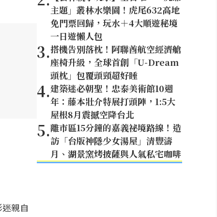
主題」叢林水樂園！虎尾632高地
免門票回歸，玩水＋4大順遊秘境
一日遊懶人包
3
.
搭機告別落枕！阿聯酋航空經濟艙
座椅升級，全球首創「U-Dream
頭枕」包覆頭頸超好睡
4
.
建築迷必朝聖！忠泰美術館10週
年：藤本壯介特展打頭陣，1:5大
屋根8月震撼空降台北
5
.
離市區15分鐘的嘉義祕境路線！造
訪「台版神隱少女湯屋」清豐濤
月、湖景窯烤披薩與人氣私宅咖啡
影迷親自