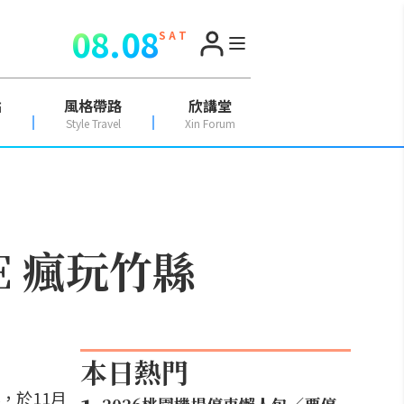
08.08
S A T
點
風格帶路
欣講堂
Style Travel
Xin Forum
E 瘋玩竹縣
本日熱門
，於11月