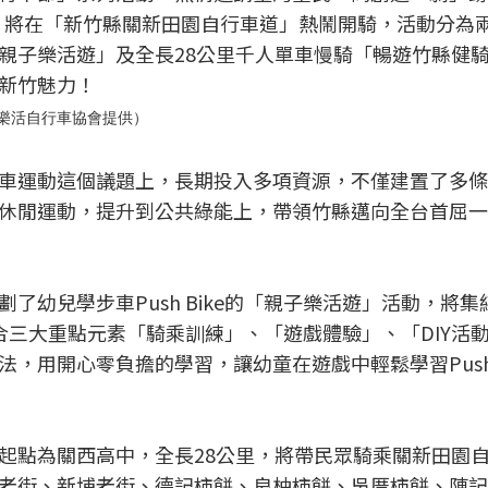
動，將在「新竹縣關新田園自行車道」熱鬧開騎，活動分為
親子樂活遊」及全長28公里千人單車慢騎「暢遊竹縣健
新竹魅力！
灣樂活自行車協會提供）
車運動這個議題上，長期投入多項資源，不僅建置了多條
休閒運動，提升到公共綠能上，帶領竹縣邁向全台首屈一
了幼兒學步車Push Bike的「親子樂活遊」活動，將集
，結合三大重點元素「騎乘訓練」、「遊戲體驗」、「DIY活
，用開心零負擔的學習，讓幼童在遊戲中輕鬆學習Push B
起點為關西高中，全長28公里，將帶民眾騎乘關新田園
老街、新埔老街、德記柿餅、良柚柿餅、吳厝柿餅、陳記