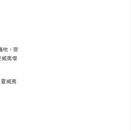
拍攝地，受
夏威夷僧