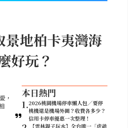
取景地柏卡夷灣海
麼好玩？
本日熱門
喜愛，
1
.
2026桃園機場停車懶人包／要停
相
桃機還是機場外圍？收費各多少？
信用卡停車優惠一次整理！
2
.
【雲林親子玩水】全台唯一「虎爺