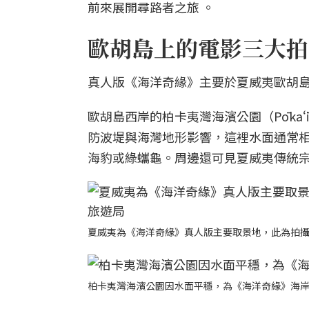
前來展開尋路者之旅 。
歐胡島上的電影三大拍
真人版《海洋奇緣》主要於夏威夷歐胡島
歐胡島西岸的柏卡夷灣海濱公園（Pōkaʻī
防波堤與海灣地形影響，這裡水面通常
海豹或綠蠵龜。周邊還可見夏威夷傳統宗教遺址
夏威夷為《海洋奇緣》真人版主要取景地，此為拍
柏卡夷灣海濱公園因水面平穩，為《海洋奇緣》海