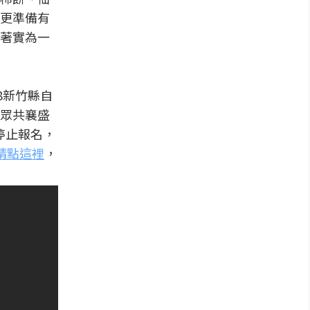
更準備有
著實為一
8新竹縣自
眾共襄盛
停止報名，
請點這裡
，