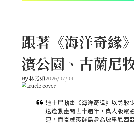
跟著《海洋奇緣
濱公園、古蘭尼
By
林芳如
2026/07/09
迪士尼動畫《海洋奇緣》以勇敢少
適逢動畫問世十週年，真人版電
連，而夏威夷群島身為玻里尼西