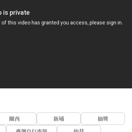
關西
新埔
抽獎
臺灣自行車節
仙草