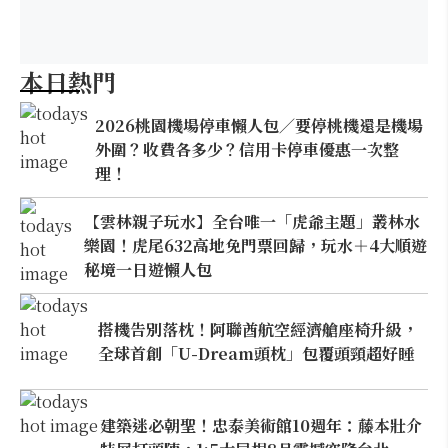
本日熱門
2026桃園機場停車懶人包／要停桃機還是機場
外圍？收費各多少？信用卡停車優惠一次整
理！
【雲林親子玩水】全台唯一「虎爺主題」叢林水
樂園！虎尾632高地免門票回歸，玩水＋4大順遊
秘境一日遊懶人包
搭機告別落枕！阿聯酋航空經濟艙座椅升級，
全球首創「U-Dream頭枕」包覆頭頸超好睡
建築迷必朝聖！忠泰美術館10週年：藤本壯介